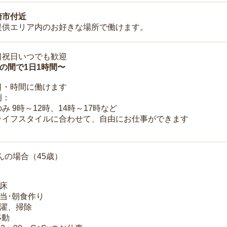
崎市付近
提供エリア内のお好きな場所で働けます。
日祝日いつでも歓迎
時の間で1日1時間〜
日・時間に働けます
例：
み 9時～12時、14時～17時など
ライフスタイルに合わせて、自由にお仕事ができます
んの場合（45歳）
起床
弁当･朝食作り
洗濯、掃除
移動