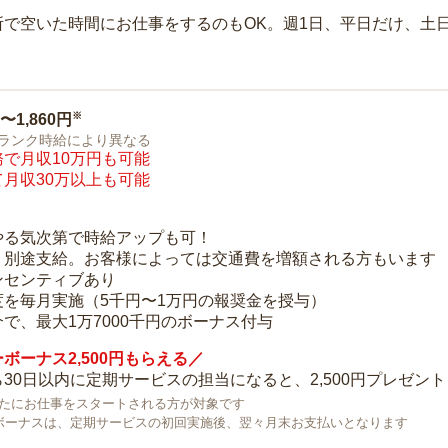
所で空いた時間にお仕事をするのもOK。週1日、平日だけ、土
※
0〜1,860円
ランク時給により異なる
で月収10万円も可能
月収30万以上も可能
り
やる気次第で時給アップも可！
：別途支給。お客様によっては交通費を増額される方もいます
ンセンティブあり
度を毎月実施（5千円〜1万円の報奨金を授与）
で、最大1万7000千円のボーナス付与
ボーナス2,500円もらえる／
30日以内に定期サービスの担当になると、2,500円プレゼント
で新たにお仕事をスタートされる方が対象です
ボーナスは、定期サービスの初回実施後、翌々月末お支払いとなります