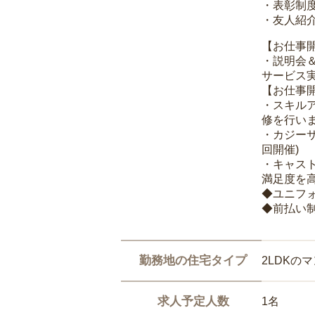
・表彰制
・友人紹介
【お仕事
・説明会
サービス
【お仕事
・スキル
修を行いま
・カジー
回開催)
・キャス
満足度を高
◆ユニフ
◆前払い
勤務地の住宅タイプ
2LDKの
求人予定人数
1名