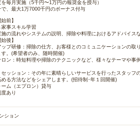
度を毎月実施（5千円〜1万円の報奨金を授与）
で、最大1万7000千円のボーナス付与
開始前】
＆家事スキル学習
実施の流れやシステムの説明、掃除や料理におけるアドバイス
開始後】
アップ研修：掃除の仕方、お客様とのコミュニケーションの取
す。(希望者のみ、随時開催)
サロン：時短料理や掃除のテクニックなど、様々なテーマや事例
トセッション：その年に素晴らしいサービスを行ったスタッフ
める方法などをシェアします。(招待制･年１回開催)
ォーム（エプロン）貸与
制度あり
マンション