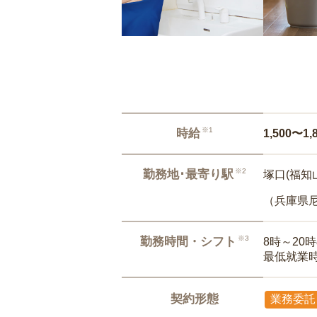
※1
時給
1,500〜1,
※2
勤務地･最寄り駅
塚口(福知
（兵庫県
※3
勤務時間・シフト
8時～20
最低就業
契約形態
業務委託