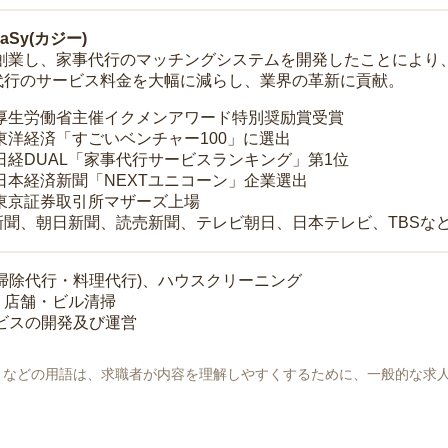
Sy(カジー)
年に創業し、家事代行のマッチングシステムを開発したことによ
代行のサービス料金を大幅に減らし、業界の革新に貢献。
 厚生労働省主催イクメンアワード特別奨励賞受賞
 東洋経済「すごいベンチャー100」に選出
 日経DUAL「家事代行サービスランキング」第1位
 日本経済新聞「NEXTユニコーン」企業選出
 東京証券取引所マザーズ上場
新聞、朝日新聞、読売新聞、テレビ朝日、日本テレビ、TBSな
掃除代行・料理代行)、ハウスクリーニング
・店舗・ビル清掃
ービスの開発及び運営
地」などの用語は、求職者が内容を理解しやすくするために、一般的な求