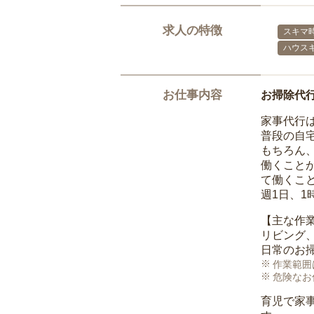
求人の特徴
スキマ
ハウス
お仕事内容
お掃除代
家事代行
普段の自
もちろん
働くこと
て働くこ
週1日、
【主な作
リビング
日常のお
作業範囲
危険なお
育児で家