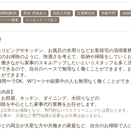
時間勤務OK
昇給･昇格あり
高収入可能
交通費支給
年齢不問
未経
キーパー募集
インセンティブあり
行
はリビングやキッチン、お風呂の水周りなどお客様宅の清掃業
宅のお掃除のように、快適さを考えて、収納や掃除をしていく
、働きながら家事のスキルアップしたいというスタッフも多く
ができるので、自分のペースで無理なく働くことができます。
とができます。
1時間〜でOK。Wワークや副業中の人も無理なく働くことができ
業内容】
、お部屋、キッチン、ダイニング、水回りなどの
掃除を中心とした家事代行業務をお任せします。
は日常のお掃除となり、専門的なハウスクリーニングとは異なります。
仕事や、介護など専門知識が必要なお仕事はありません。
事との両立が大変な方や共働きの家庭など、自分のお掃除で人