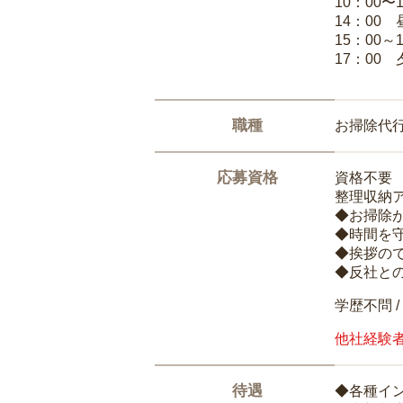
10：00〜
14：00
15：00
17：00
職種
お掃除代
応募資格
資格不要
整理収納
◆お掃除
◆時間を
◆挨拶の
◆反社と
学歴不問 /
他社経験
待遇
◆各種イ