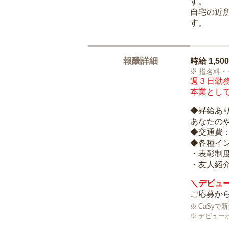
す。
自宅の近
す。
報酬詳細
時給
1,50
指名料・
週３日勤務
本業として
◆昇給あ
あなたの
◆交通費
◆各種イ
・表彰制
・友人紹介
＼デビュー
ご応募から
CaSy
デビュー