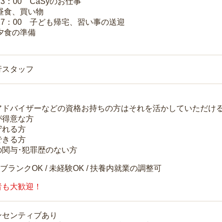
13：00 CaSyのお仕事
 昼食、買い物
～17：00 子ども帰宅、習い事の送迎
 夕食の準備
行スタッフ
アドバイザーなどの資格お持ちの方はそれを活かしていただけ
が得意な方
守れる方
できる方
の関与･犯罪歴のない方
 ブランクOK / 未経験OK / 扶養内就業の調整可
者も大歓迎！
ンセンティブあり