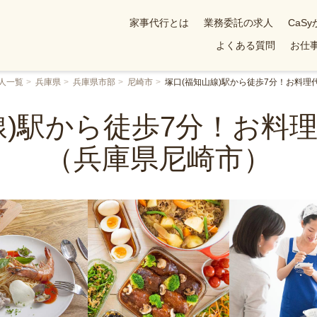
家事代行とは
業務委託の求人
CaS
よくある質問
お仕事
人一覧
兵庫県
兵庫県市部
尼崎市
塚口(福知山線)駅から徒歩7分！お料
線)駅から徒歩7分！お料
（兵庫県尼崎市）