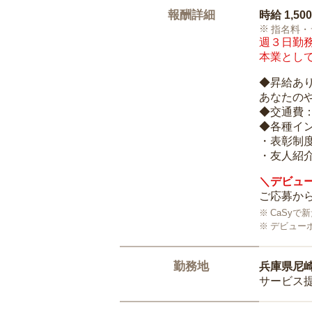
報酬詳細
時給
1,50
指名料・
週３日勤務
本業として
◆昇給あ
あなたの
◆交通費
◆各種イ
・表彰制
・友人紹介
＼デビュー
ご応募から
CaSy
デビュー
勤務地
兵庫県尼
サービス