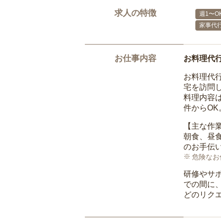
求人の特徴
週1〜O
家事代
お仕事内容
お料理代
お料理代
宅を訪問
料理内容
件からO
【主な作
朝食、昼
のお手伝
危険なお
研修やサ
での間に
どのリク