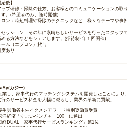
開始後】
アップ研修：掃除の仕方、お客様とのコミュニケーションの取
す。(希望者のみ、随時開催)
サロン：時短料理や掃除のテクニックなど、様々なテーマや事例
トセッション：その年に素晴らしいサービスを行ったスタッフ
める方法などをシェアします。(招待制･年１回開催)
ォーム（エプロン）貸与
制度あり
Sy(カジー)
年に創業し、家事代行のマッチングシステムを開発したことによ
代行のサービス料金を大幅に減らし、業界の革新に貢献。
 厚生労働省主催イクメンアワード特別奨励賞受賞
 東洋経済「すごいベンチャー100」に選出
 日経DUAL「家事代行サービスランキング」第1位