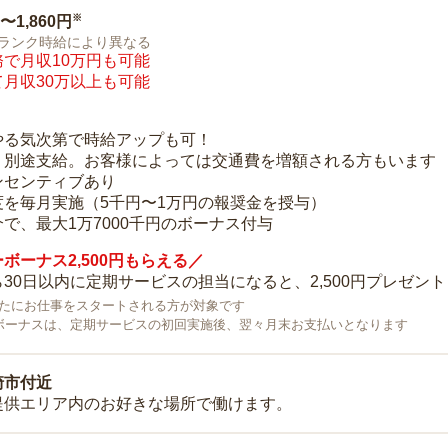
※
0〜1,860円
ランク時給により異なる
で月収10万円も可能
月収30万以上も可能
り
やる気次第で時給アップも可！
：別途支給。お客様によっては交通費を増額される方もいます
ンセンティブあり
度を毎月実施（5千円〜1万円の報奨金を授与）
で、最大1万7000千円のボーナス付与
ボーナス2,500円もらえる／
30日以内に定期サービスの担当になると、2,500円プレゼント
で新たにお仕事をスタートされる方が対象です
ボーナスは、定期サービスの初回実施後、翌々月末お支払いとなります
崎市付近
提供エリア内のお好きな場所で働けます。