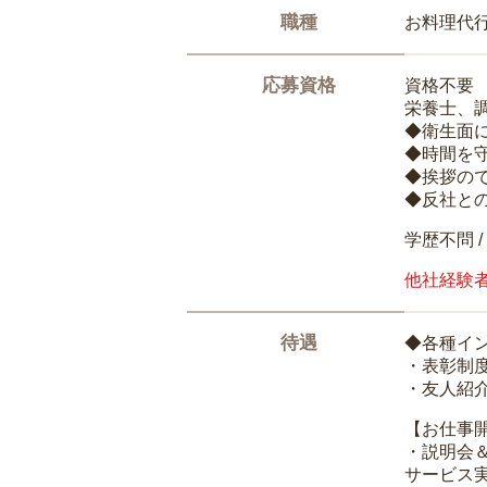
職種
お料理代
応募資格
資格不要
栄養士、
◆衛生面
◆時間を
◆挨拶の
◆反社と
学歴不問 /
他社経験
待遇
◆各種イ
・表彰制
・友人紹介
【お仕事
・説明会
サービス