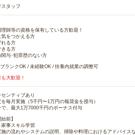
行スタッフ
調理師等の資格を保有している方歓迎！
に気をつかえる方
守れる方
できる方
の関与･犯罪歴のない方
 ブランクOK / 未経験OK / 扶養内就業の調整可
者も大歓迎！
ンセンティブあり
度を毎月実施（5千円〜1万円の報奨金を授与）
で、最大1万7000千円のボーナス付与
開始前】
＆家事スキル学習
実施の流れやシステムの説明、掃除や料理におけるアドバイス