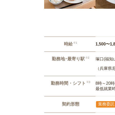
※1
時給
1,500〜1,
※2
勤務地･最寄り駅
塚口(福知
（兵庫県
※3
勤務時間・シフト
8時～20
最低就業
契約形態
業務委託