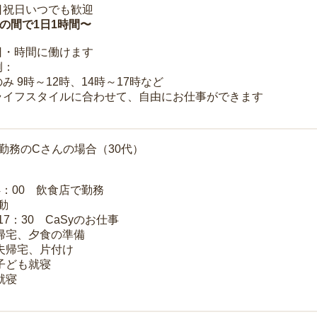
日祝日いつでも歓迎
時の間で1日1時間〜
日・時間に働けます
例：
み 9時～12時、14時～17時など
ライフスタイルに合わせて、自由にお仕事ができます
勤務のCさんの場合（30代）
14：00 飲食店で勤務
移動
～17：30 CaSyのお仕事
 帰宅、夕食の準備
 夫帰宅、片付け
 子ども就寝
就寝