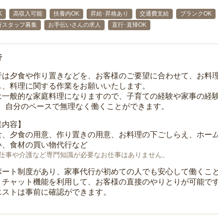
K
高収入可能
扶養内OK
昇給･昇格あり
交通費支給
ブランクOK
行スタッフ募集
お手伝いさんの求人
直行･直帰OK
行
行は夕食や作り置きなどを、お客様のご要望に合わせて、お料
し、料理に関する作業をお願いいたします。
は一般的な家庭料理になりますので、子育ての経験や家事の経験
K。自分のペースで無理なく働くことができます。
業内容】
食、夕食の用意、作り置きの用意、お料理の下ごしらえ、ホー
い、食材の買い物代行など
仕事や介護など専門知識が必要なお仕事はありません。
ポート制度があり、家事代行が初めての人でも安心して働くこ
、チャット機能を利用して、お客様の直接のやりとりが可能で
エストは事前に確認ができます。