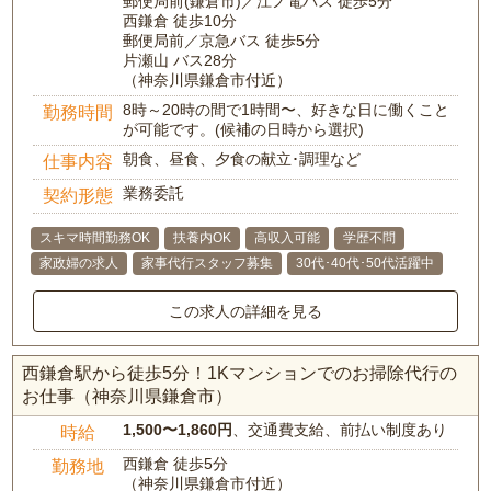
郵便局前(鎌倉市)／江ノ電バス 徒歩5分
西鎌倉 徒歩10分
郵便局前／京急バス 徒歩5分
片瀬山 バス28分
（神奈川県鎌倉市付近）
8時～20時の間で1時間〜、好きな日に働くこと
勤務時間
が可能です。(候補の日時から選択)
朝食、昼食、夕食の献立･調理など
仕事内容
業務委託
契約形態
スキマ時間勤務OK
扶養内OK
高収入可能
学歴不問
家政婦の求人
家事代行スタッフ募集
30代･40代･50代活躍中
この求人の詳細を見る
西鎌倉駅から徒歩5分！1Kマンションでのお掃除代行の
お仕事（神奈川県鎌倉市）
1,500〜1,860円
、交通費支給、前払い制度あり
時給
西鎌倉 徒歩5分
勤務地
（神奈川県鎌倉市付近）