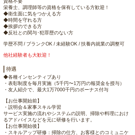
資格不要
栄養士、調理師等の資格を保有している方歓迎！
◆衛生面に気をつかえる方
◆時間を守れる方
◆挨拶のできる方
◆反社との関与･犯罪歴のない方
学歴不問 / ブランクOK / 未経験OK / 扶養内就業の調整可
他社経験者も大歓迎！
待遇
◆各種インセンティブあり
・表彰制度を毎月実施（5千円〜1万円の報奨金を授与）
・友人紹介で、最大1万7000千円のボーナス付与
【お仕事開始前】
・説明会＆家事スキル学習
サービス実施の流れやシステムの説明、掃除や料理におけ
るアドバイスなどを元に研修を行います。
【お仕事開始後】
・スキルアップ研修：掃除の仕方、お客様とのコミュニケ