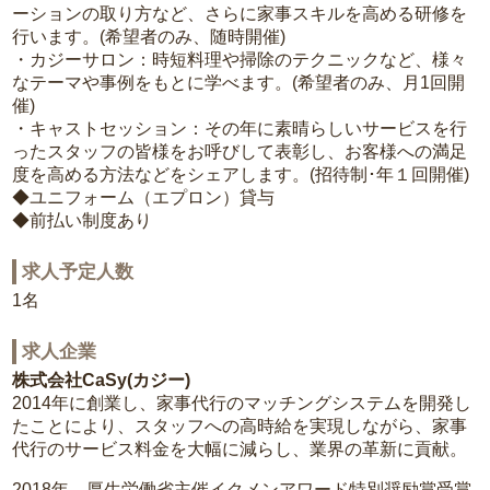
ーションの取り方など、さらに家事スキルを高める研修を
行います。(希望者のみ、随時開催)
・カジーサロン：時短料理や掃除のテクニックなど、様々
なテーマや事例をもとに学べます。(希望者のみ、月1回開
催)
・キャストセッション：その年に素晴らしいサービスを行
ったスタッフの皆様をお呼びして表彰し、お客様への満足
度を高める方法などをシェアします。(招待制･年１回開催)
◆ユニフォーム（エプロン）貸与
◆前払い制度あり
求人予定人数
1名
求人企業
株式会社CaSy(カジー)
2014年に創業し、家事代行のマッチングシステムを開発し
たことにより、スタッフへの高時給を実現しながら、家事
代行のサービス料金を大幅に減らし、業界の革新に貢献。
2018年 厚生労働省主催イクメンアワード特別奨励賞受賞