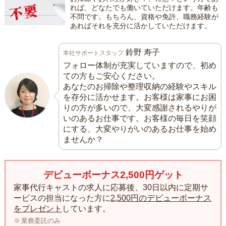
れば、どなたでも働いていただけます。年齢も
不問です。もちろん、資格や免許、職務経験が
あればそれを充分に活かしていただけます。
鈴野 寿子
本社サポートスタッフ
フォロー体制が充実していますので、初め
ての方もご安心ください。
あなたのお掃除や整理収納の経験やスキル
を存分に活かせます。お客様は家事にお困
りの方が多いので、大変感謝されるやりが
いのあるお仕事です。お客様の毎日を笑顔
にする、大変やりがいのあるお仕事を始め
ませんか？
デビューボーナス2,500円ゲット
家事代行キャストの求人に応募後、30日以内に定期サ
ービスの担当になった方に
2,500円のデビューボーナス
をプレゼント
しています。
業務委託のみ