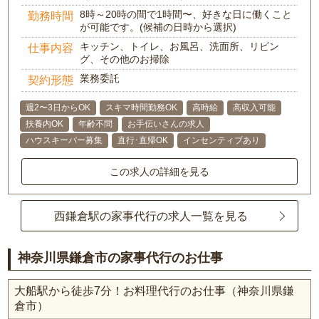
8時～20時の間で1時間〜、好きな日に働くこと
勤務時間
が可能です。(候補の日時から選択)
キッチン、トイレ、お風呂、洗面所、リビン
仕事内容
グ、その他のお掃除
業務委託
契約形態
週2〜3日からOK
スキマ時間勤務OK
高時給
高収入可能
扶養内OK
年齢不問
お手伝いさんの求人
ハウスキーパー募集
直行･直帰OK
インセンティブあり
この求人の詳細を見る
西鎌倉駅の家事代行の求人一覧を見る
神奈川県鎌倉市の家事代行のお仕事
大船駅から徒歩7分！お料理代行のお仕事（神奈川県鎌
倉市）