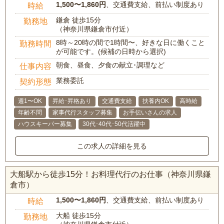
1,500〜1,860円
、交通費支給、前払い制度あり
時給
鎌倉 徒歩15分
勤務地
（神奈川県鎌倉市付近）
8時～20時の間で1時間〜、好きな日に働くこと
勤務時間
が可能です。(候補の日時から選択)
朝食、昼食、夕食の献立･調理など
仕事内容
業務委託
契約形態
週1〜OK
昇給･昇格あり
交通費支給
扶養内OK
高時給
年齢不問
家事代行スタッフ募集
お手伝いさんの求人
ハウスキーパー募集
30代･40代･50代活躍中
この求人の詳細を見る
大船駅から徒歩15分！お料理代行のお仕事（神奈川県鎌
倉市）
1,500〜1,860円
、交通費支給、前払い制度あり
時給
大船 徒歩15分
勤務地