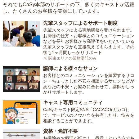
それでもCaSy本部のサポートの下、多くのキャストが活躍
し、たくさんのお客様を笑顔にしています。
先輩スタッフによるサポート制度
先輩スタッフによる実地研修を受けられます。
お掃除の仕方・お客様とのコミュニケーション
などを長年お客様から高評価をいただいている
先輩スタッフから直接教えてもらえます。その
後も1ヶ月間しっかりサポート。
※ 関東エリアの業務委託のみ
講師による様々なサロン
お客様とのコミュニケーションを練習するサロ
ン・ちょっとした不安を相談するサロンなどが
あなたの不安・お悩みに合わせて、講師がしっ
かりサポートします。
キャスト専用コミュニティ
CaSyキャスト限定SNS「CACACO(カカコ)」
で、サービスのノウハウを共有したり、悩みを
相談することができます。
資格・免許不要
お掃除やお料理が好き！、得意！という方であ