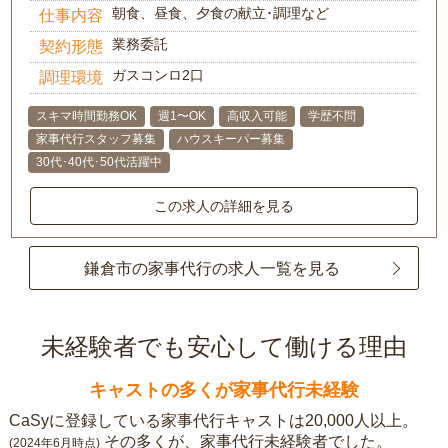
朝食、昼食、夕食の献立･調理など
仕事内容
業務委託
契約形態
ガスコンロ2口
調理環境
スキマ時間勤務OK
週1〜OK
高収入可能
学歴不問
家事代行スタッフ募集
ハウスキーパー募集
30代･40代･50代活躍中
この求人の詳細を見る
鎌倉市の家事代行の求人一覧を見る
未経験者でも安心して働ける理由
キャストの多くが家事代行未経験
CaSyに登録している家事代行キャストは20,000人以上。
その多くが、家事代行未経験者でした。
(2024年6月時点)