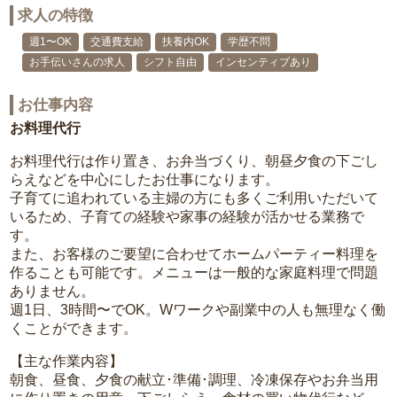
求人の特徴
週1〜OK
交通費支給
扶養内OK
学歴不問
お手伝いさんの求人
シフト自由
インセンティブあり
お仕事内容
お料理代行
お料理代行は作り置き、お弁当づくり、朝昼夕食の下ごし
らえなどを中心にしたお仕事になります。
子育てに追われている主婦の方にも多くご利用いただいて
いるため、子育ての経験や家事の経験が活かせる業務で
す。
また、お客様のご要望に合わせてホームパーティー料理を
作ることも可能です。メニューは一般的な家庭料理で問題
ありません。
週1日、3時間〜でOK。Wワークや副業中の人も無理なく働
くことができます。
【主な作業内容】
朝食、昼食、夕食の献立･準備･調理、冷凍保存やお弁当用