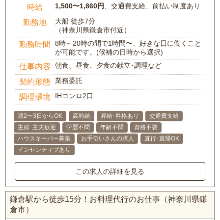
1,500〜1,860円
、交通費支給、前払い制度あり
時給
大船 徒歩7分
勤務地
（神奈川県鎌倉市付近）
8時～20時の間で1時間〜、好きな日に働くこと
勤務時間
が可能です。(候補の日時から選択)
朝食、昼食、夕食の献立･調理など
仕事内容
業務委託
契約形態
IHコンロ2口
調理環境
週2〜3日からOK
高時給
昇給･昇格あり
交通費支給
主婦･主夫歓迎
学歴不問
年齢不問
資格不要
ハウスキーパー募集
お手伝いさんの求人
直行･直帰OK
インセンティブあり
この求人の詳細を見る
鎌倉駅から徒歩15分！お料理代行のお仕事（神奈川県鎌
倉市）