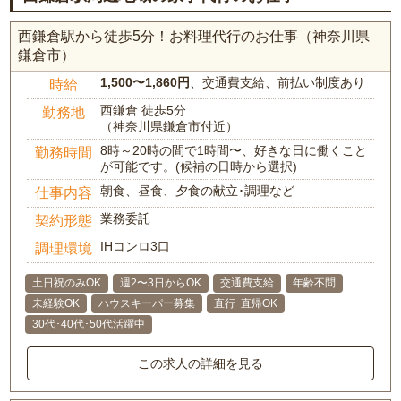
西鎌倉駅から徒歩5分！お料理代行のお仕事（神奈川県
鎌倉市）
1,500〜1,860円
、交通費支給、前払い制度あり
時給
西鎌倉 徒歩5分
勤務地
（神奈川県鎌倉市付近）
8時～20時の間で1時間〜、好きな日に働くこと
勤務時間
が可能です。(候補の日時から選択)
朝食、昼食、夕食の献立･調理など
仕事内容
業務委託
契約形態
IHコンロ3口
調理環境
土日祝のみOK
週2〜3日からOK
交通費支給
年齢不問
未経験OK
ハウスキーパー募集
直行･直帰OK
30代･40代･50代活躍中
この求人の詳細を見る