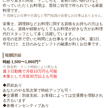
に作り置きの用意、下ごしらえ、食材の買い物代行など
作っていただくお料理は、普段ご自宅で作られている家庭
料理です。
危険なお仕事や介護など専門知識が必要なお仕事はありません。
栄養士、調理師などお料理に関する資格をお持ちの方はも
ちろん、資格や経験がなくてもお料理が好きな方がお料理
代行スタッフとして多く活躍しています。
自宅の近所で空いた時間にお仕事をするのもOK。週1日、
平日だけ、土日のみなどシフトの融通が利くお仕事です。
報酬詳細
※
時給
1,500〜1,860円
指名料・ランク時給により異なる
週３日勤務で月収10万円も可能
本業として月収30万以上も可能
◆昇給あり
あなたのやる気次第で時給アップも可！
◆交通費：別途支給。お客様によっては交通費を増額され
る方もいます
◆各種インセンティブあり