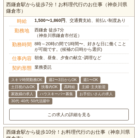
西鎌倉駅から徒歩7分！お料理代行のお仕事（神奈川県
鎌倉市）
1,500〜1,860円
、交通費支給、前払い制度あり
時給
西鎌倉 徒歩7分
勤務地
（神奈川県鎌倉市付近）
8時～20時の間で1時間〜、好きな日に働くこと
勤務時間
が可能です。(候補の日時から選択)
朝食、昼食、夕食の献立･調理など
仕事内容
業務委託
契約形態
スキマ時間勤務OK
週2〜3日からOK
週1〜OK
土日祝のみOK
扶養内OK
高時給
主婦･主夫歓迎
家政婦の求人
ハウスキーパー募集
お手伝いさんの求人
30代･40代･50代活躍中
この求人の詳細を見る
西鎌倉駅から徒歩10分！お料理代行のお仕事（神奈川県