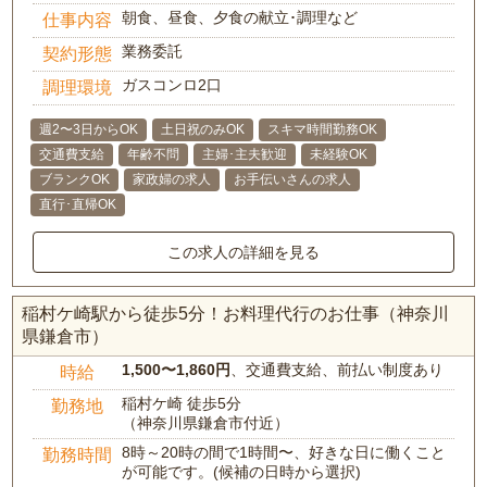
朝食、昼食、夕食の献立･調理など
仕事内容
業務委託
契約形態
ガスコンロ2口
調理環境
週2〜3日からOK
土日祝のみOK
スキマ時間勤務OK
交通費支給
年齢不問
主婦･主夫歓迎
未経験OK
ブランクOK
家政婦の求人
お手伝いさんの求人
直行･直帰OK
この求人の詳細を見る
稲村ケ崎駅から徒歩5分！お料理代行のお仕事（神奈川
県鎌倉市）
1,500〜1,860円
、交通費支給、前払い制度あり
時給
稲村ケ崎 徒歩5分
勤務地
（神奈川県鎌倉市付近）
8時～20時の間で1時間〜、好きな日に働くこと
勤務時間
が可能です。(候補の日時から選択)