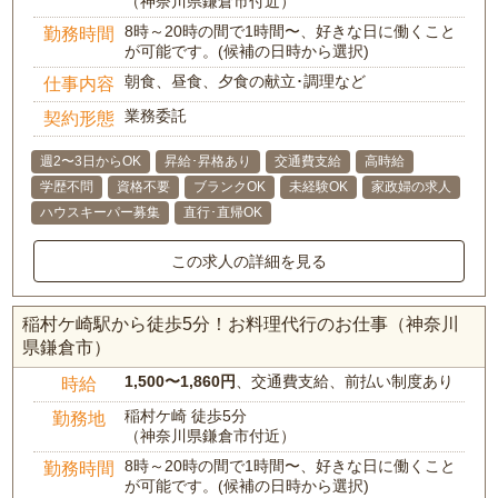
（神奈川県鎌倉市付近）
8時～20時の間で1時間〜、好きな日に働くこと
勤務時間
が可能です。(候補の日時から選択)
朝食、昼食、夕食の献立･調理など
仕事内容
業務委託
契約形態
週2〜3日からOK
昇給･昇格あり
交通費支給
高時給
学歴不問
資格不要
ブランクOK
未経験OK
家政婦の求人
ハウスキーパー募集
直行･直帰OK
この求人の詳細を見る
稲村ケ崎駅から徒歩5分！お料理代行のお仕事（神奈川
県鎌倉市）
1,500〜1,860円
、交通費支給、前払い制度あり
時給
稲村ケ崎 徒歩5分
勤務地
（神奈川県鎌倉市付近）
8時～20時の間で1時間〜、好きな日に働くこと
勤務時間
が可能です。(候補の日時から選択)