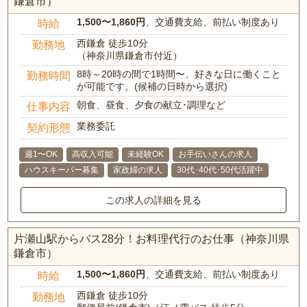
鎌倉市）
1,500〜1,860円
、交通費支給、前払い制度あり
時給
西鎌倉 徒歩10分
勤務地
（神奈川県鎌倉市付近）
8時～20時の間で1時間〜、好きな日に働くこと
勤務時間
が可能です。(候補の日時から選択)
朝食、昼食、夕食の献立･調理など
仕事内容
業務委託
契約形態
週1〜OK
高収入可能
未経験OK
お手伝いさんの求人
ハウスキーパー募集
家政婦の求人
30代･40代･50代活躍中
この求人の詳細を見る
片瀬山駅からバス28分！お料理代行のお仕事（神奈川県
鎌倉市）
1,500〜1,860円
、交通費支給、前払い制度あり
時給
西鎌倉 徒歩10分
勤務地