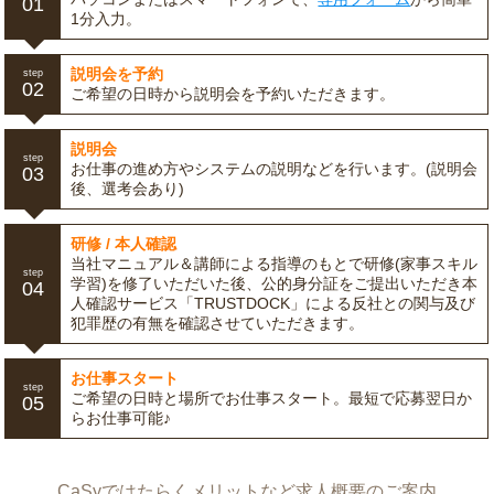
01
1分入力。
説明会を予約
step
02
ご希望の日時から説明会を予約いただきます。
説明会
step
お仕事の進め方やシステムの説明などを行います。(説明会
03
後、選考会あり)
研修 / 本人確認
当社マニュアル＆講師による指導のもとで研修(家事スキル
step
学習)を修了いただいた後、公的身分証をご提出いただき本
04
人確認サービス「TRUSTDOCK」による反社との関与及び
犯罪歴の有無を確認させていただきます。
お仕事スタート
step
ご希望の日時と場所でお仕事スタート。最短で応募翌日か
05
らお仕事可能♪
CaSyではたらくメリットなど求人概要のご案内