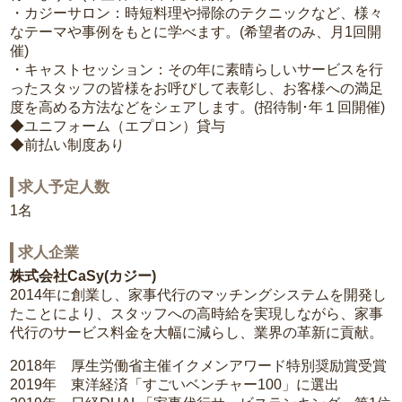
・カジーサロン：時短料理や掃除のテクニックなど、様々
なテーマや事例をもとに学べます。(希望者のみ、月1回開
催)
・キャストセッション：その年に素晴らしいサービスを行
ったスタッフの皆様をお呼びして表彰し、お客様への満足
度を高める方法などをシェアします。(招待制･年１回開催)
◆ユニフォーム（エプロン）貸与
◆前払い制度あり
求人予定人数
1名
求人企業
株式会社CaSy(カジー)
2014年に創業し、家事代行のマッチングシステムを開発し
たことにより、スタッフへの高時給を実現しながら、家事
代行のサービス料金を大幅に減らし、業界の革新に貢献。
2018年 厚生労働省主催イクメンアワード特別奨励賞受賞
2019年 東洋経済「すごいベンチャー100」に選出