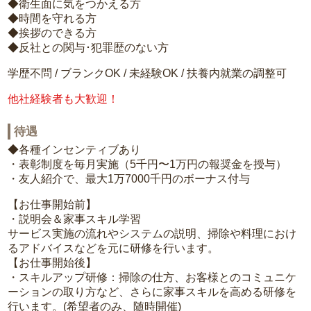
◆衛生面に気をつかえる方
◆時間を守れる方
◆挨拶のできる方
◆反社との関与･犯罪歴のない方
学歴不問 / ブランクOK / 未経験OK / 扶養内就業の調整可
他社経験者も大歓迎！
待遇
◆各種インセンティブあり
・表彰制度を毎月実施（5千円〜1万円の報奨金を授与）
・友人紹介で、最大1万7000千円のボーナス付与
【お仕事開始前】
・説明会＆家事スキル学習
サービス実施の流れやシステムの説明、掃除や料理におけ
るアドバイスなどを元に研修を行います。
【お仕事開始後】
・スキルアップ研修：掃除の仕方、お客様とのコミュニケ
ーションの取り方など、さらに家事スキルを高める研修を
行います。(希望者のみ、随時開催)