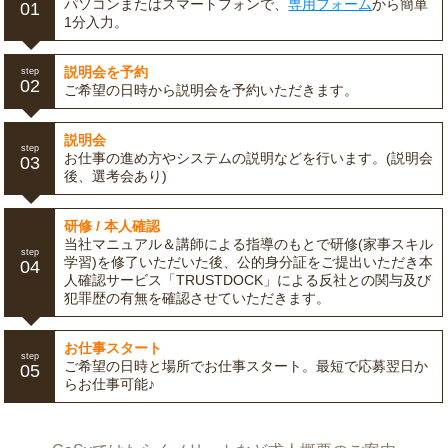
パソコンまたはスマートフォンで、
専用フォーム
から簡単
01
1分入力。
説明会を予約
step
02
ご希望の日時から説明会を予約いただきます。
説明会
step
お仕事の進め方やシステムの説明などを行います。(説明会
03
後、選考会あり)
研修 / 本人確認
当社マニュアル＆講師による指導のもとで研修(家事スキル
step
学習)を修了いただいた後、公的身分証をご提出いただき本
04
人確認サービス「TRUSTDOCK」による反社との関与及び
犯罪歴の有無を確認させていただきます。
お仕事スタート
step
ご希望の日時と場所でお仕事スタート。最短で応募翌日か
05
らお仕事可能♪