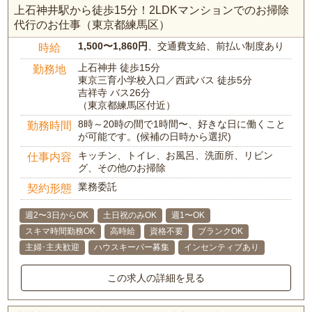
上石神井駅から徒歩15分！2LDKマンションでのお掃除
代行のお仕事（東京都練馬区）
1,500〜1,860円
、交通費支給、前払い制度あり
時給
上石神井 徒歩15分
勤務地
東京三育小学校入口／西武バス 徒歩5分
吉祥寺 バス26分
（東京都練馬区付近）
8時～20時の間で1時間〜、好きな日に働くこと
勤務時間
が可能です。(候補の日時から選択)
キッチン、トイレ、お風呂、洗面所、リビン
仕事内容
グ、その他のお掃除
業務委託
契約形態
週2〜3日からOK
土日祝のみOK
週1〜OK
スキマ時間勤務OK
高時給
資格不要
ブランクOK
主婦･主夫歓迎
ハウスキーパー募集
インセンティブあり
この求人の詳細を見る