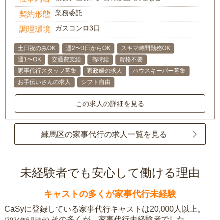
業務委託
契約形態
ガスコンロ3口
調理環境
土日祝のみOK
週2〜3日からOK
スキマ時間勤務OK
週1〜OK
交通費支給
高時給
資格不要
家事代行スタッフ募集
家政婦の求人
ハウスキーパー募集
お手伝いさんの求人
シフト自由
この求人の詳細を見る
練馬区の家事代行の求人一覧を見る
未経験者でも安心して働ける理由
キャストの多くが家事代行未経験
CaSyに登録している家事代行キャストは20,000人以上。
その多くが、家事代行未経験者でした。