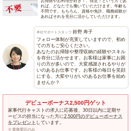
お掃除やお料理が好き！、得意！という方であ
れば、どなたでも働いていただけます。年齢も
不問です。もちろん、資格や免許、職務経験が
あればそれを充分に活かしていただけます。
鈴野 寿子
本社サポートスタッフ
フォロー体制が充実していますので、初め
ての方もご安心ください。
あなたのお掃除や整理収納の経験やスキル
を存分に活かせます。お客様は家事にお困
りの方が多いので、大変感謝されるやりが
いのあるお仕事です。お客様の毎日を笑顔
にする、大変やりがいのあるお仕事を始め
ませんか？
デビューボーナス2,500円ゲット
家事代行キャストの求人に応募後、30日以内に定期サ
ービスの担当になった方に
2,500円のデビューボーナス
をプレゼント
しています。
業務委託のみ