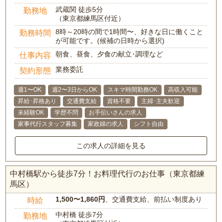
武蔵関 徒歩5分
勤務地
（東京都練馬区付近）
8時～20時の間で1時間〜、好きな日に働くこと
勤務時間
が可能です。(候補の日時から選択)
朝食、昼食、夕食の献立･調理など
仕事内容
業務委託
契約形態
週1〜OK
週2〜3日からOK
スキマ時間勤務OK
高収入可能
昇給･昇格あり
交通費支給
資格不要
主婦･主夫歓迎
未経験OK
学歴不問
お手伝いさんの求人
家事代行スタッフ募集
家政婦の求人
シフト自由
この求人の詳細を見る
中村橋駅から徒歩7分！お料理代行のお仕事（東京都練
馬区）
1,500〜1,860円
、交通費支給、前払い制度あり
時給
中村橋 徒歩7分
勤務地