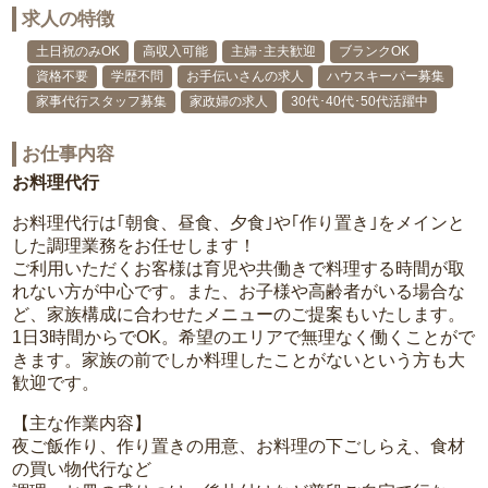
求人の特徴
土日祝のみOK
高収入可能
主婦･主夫歓迎
ブランクOK
資格不要
学歴不問
お手伝いさんの求人
ハウスキーパー募集
家事代行スタッフ募集
家政婦の求人
30代･40代･50代活躍中
お仕事内容
お料理代行
お料理代行は｢朝食、昼食、夕食｣や｢作り置き｣をメインと
した調理業務をお任せします！
ご利用いただくお客様は育児や共働きで料理する時間が取
れない方が中心です。また、お子様や高齢者がいる場合な
ど、家族構成に合わせたメニューのご提案もいたします。
1日3時間からでOK。希望のエリアで無理なく働くことがで
きます。家族の前でしか料理したことがないという方も大
歓迎です。
【主な作業内容】
夜ご飯作り、作り置きの用意、お料理の下ごしらえ、食材
の買い物代行など