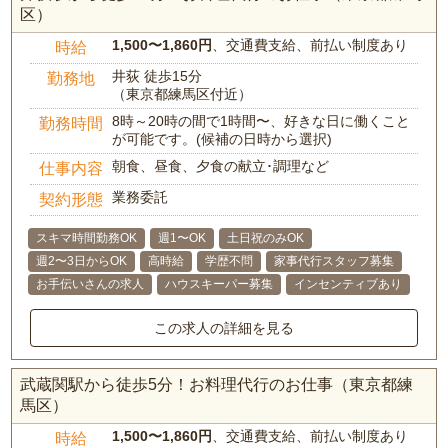
区）
1,500〜1,860円
、交通費支給、前払い制度あり
時給
井荻 徒歩15分
勤務地
（東京都練馬区付近）
8時～20時の間で1時間〜、好きな日に働くこと
勤務時間
が可能です。(候補の日時から選択)
朝食、昼食、夕食の献立･調理など
仕事内容
業務委託
契約形態
スキマ時間勤務OK
週1〜OK
土日祝のみOK
週2〜3日からOK
高時給
学歴不問
家事代行スタッフ募集
お手伝いさんの求人
ハウスキーパー募集
インセンティブあり
この求人の詳細を見る
武蔵関駅から徒歩5分！お料理代行のお仕事（東京都練
馬区）
1,500〜1,860円
、交通費支給、前払い制度あり
時給