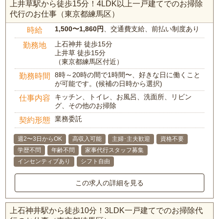
上井草駅から徒歩15分！4LDK以上一戸建てでのお掃除
代行のお仕事（東京都練馬区）
1,500〜1,860円
、交通費支給、前払い制度あり
時給
上石神井 徒歩15分
勤務地
上井草 徒歩15分
（東京都練馬区付近）
8時～20時の間で1時間〜、好きな日に働くこと
勤務時間
が可能です。(候補の日時から選択)
キッチン、トイレ、お風呂、洗面所、リビン
仕事内容
グ、その他のお掃除
業務委託
契約形態
週2〜3日からOK
高収入可能
主婦･主夫歓迎
資格不要
学歴不問
年齢不問
家事代行スタッフ募集
インセンティブあり
シフト自由
この求人の詳細を見る
上石神井駅から徒歩10分！3LDK一戸建てでのお掃除代