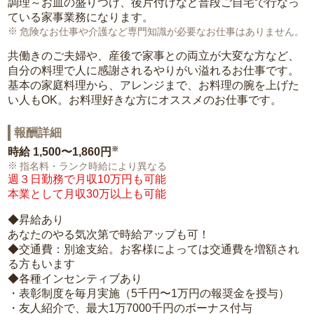
調理～お皿の盛りつけ、後片付けなど普段ご自宅で行なっ
ている家事業務になります。
危険なお仕事や介護など専門知識が必要なお仕事はありません。
共働きのご夫婦や、産後で家事との両立が大変な方など、
自分の料理で人に感謝されるやりがい溢れるお仕事です。
基本の家庭料理から、アレンジまで、お料理の腕を上げた
い人もOK。お料理好きな方にオススメのお仕事です。
報酬詳細
※
時給
1,500〜1,860円
指名料・ランク時給により異なる
週３日勤務で月収10万円も可能
本業として月収30万以上も可能
◆昇給あり
あなたのやる気次第で時給アップも可！
◆交通費：別途支給。お客様によっては交通費を増額され
る方もいます
◆各種インセンティブあり
・表彰制度を毎月実施（5千円〜1万円の報奨金を授与）
・友人紹介で、最大1万7000千円のボーナス付与