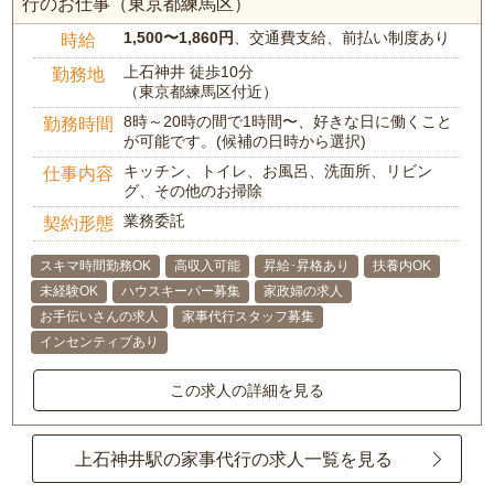
行のお仕事（東京都練馬区）
1,500〜1,860円
、交通費支給、前払い制度あり
時給
上石神井 徒歩10分
勤務地
（東京都練馬区付近）
8時～20時の間で1時間〜、好きな日に働くこと
勤務時間
が可能です。(候補の日時から選択)
キッチン、トイレ、お風呂、洗面所、リビン
仕事内容
グ、その他のお掃除
業務委託
契約形態
スキマ時間勤務OK
高収入可能
昇給･昇格あり
扶養内OK
未経験OK
ハウスキーパー募集
家政婦の求人
お手伝いさんの求人
家事代行スタッフ募集
インセンティブあり
この求人の詳細を見る
上石神井駅の家事代行の求人一覧を見る