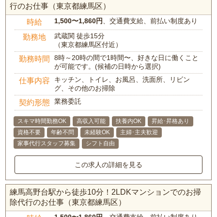
行のお仕事（東京都練馬区）
1,500〜1,860円
、交通費支給、前払い制度あり
時給
武蔵関 徒歩15分
勤務地
（東京都練馬区付近）
8時～20時の間で1時間〜、好きな日に働くこと
勤務時間
が可能です。(候補の日時から選択)
キッチン、トイレ、お風呂、洗面所、リビン
仕事内容
グ、その他のお掃除
業務委託
契約形態
スキマ時間勤務OK
高収入可能
扶養内OK
昇給･昇格あり
資格不要
年齢不問
未経験OK
主婦･主夫歓迎
家事代行スタッフ募集
シフト自由
この求人の詳細を見る
練馬高野台駅から徒歩10分！2LDKマンションでのお掃
除代行のお仕事（東京都練馬区）