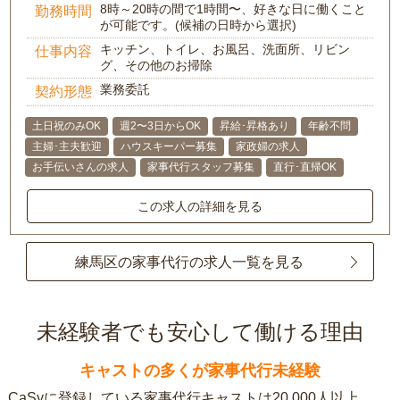
8時～20時の間で1時間〜、好きな日に働くこと
勤務時間
が可能です。(候補の日時から選択)
キッチン、トイレ、お風呂、洗面所、リビン
仕事内容
グ、その他のお掃除
業務委託
契約形態
土日祝のみOK
週2〜3日からOK
昇給･昇格あり
年齢不問
主婦･主夫歓迎
ハウスキーパー募集
家政婦の求人
お手伝いさんの求人
家事代行スタッフ募集
直行･直帰OK
この求人の詳細を見る
練馬区の家事代行の求人一覧を見る
未経験者でも安心して働ける理由
キャストの多くが家事代行未経験
CaSyに登録している家事代行キャストは20,000人以上。