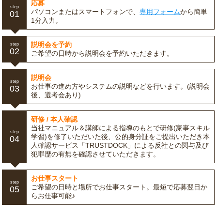
応募
step
パソコンまたはスマートフォンで、
専用フォーム
から簡単
01
1分入力。
説明会を予約
step
02
ご希望の日時から説明会を予約いただきます。
説明会
step
お仕事の進め方やシステムの説明などを行います。(説明会
03
後、選考会あり)
研修 / 本人確認
当社マニュアル＆講師による指導のもとで研修(家事スキル
step
学習)を修了いただいた後、公的身分証をご提出いただき本
04
人確認サービス「TRUSTDOCK」による反社との関与及び
犯罪歴の有無を確認させていただきます。
お仕事スタート
step
ご希望の日時と場所でお仕事スタート。最短で応募翌日か
05
らお仕事可能♪