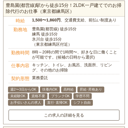
豊島園(都営線)駅から徒歩15分！2LDK一戸建てでのお掃
除代行のお仕事（東京都練馬区）
1,500〜1,860円
、交通費支給、前払い制度あり
時給
豊島園(都営線) 徒歩15分
勤務地
練馬 徒歩15分
氷川台 徒歩15分
（東京都練馬区付近）
8時～20時の間で1時間〜、好きな日に働くこと
勤務時間
が可能です。(候補の日時から選択)
キッチン、トイレ、お風呂、洗面所、リビン
仕事内容
グ、その他のお掃除
業務委託
契約形態
週2〜3日からOK
扶養内OK
高時給
昇給･昇格あり
未経験OK
資格不要
ブランクOK
学歴不問
お手伝いさんの求人
直行･直帰OK
シフト自由
この求人の詳細を見る