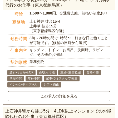
代行のお仕事（東京都練馬区）
1,500〜1,860円
、交通費支給、前払い制度あり
時給
上石神井 徒歩15分
勤務地
上井草 徒歩15分
（東京都練馬区付近）
8時～20時の間で1時間〜、好きな日に働くこと
勤務時間
が可能です。(候補の日時から選択)
キッチン、トイレ、お風呂、洗面所、リビン
仕事内容
グ、その他のお掃除
業務委託
契約形態
週2〜3日からOK
高収入可能
主婦･主夫歓迎
資格不要
学歴不問
年齢不問
家事代行スタッフ募集
インセンティブあり
シフト自由
この求人の詳細を見る
上石神井駅から徒歩5分！4LDK以上マンションでのお掃
除代行のお仕事（東京都練馬区）