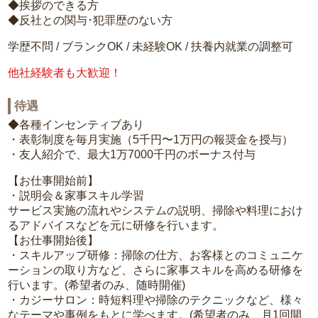
◆挨拶のできる方
◆反社との関与･犯罪歴のない方
学歴不問 / ブランクOK / 未経験OK / 扶養内就業の調整可
他社経験者も大歓迎！
待遇
◆各種インセンティブあり
・表彰制度を毎月実施（5千円〜1万円の報奨金を授与）
・友人紹介で、最大1万7000千円のボーナス付与
【お仕事開始前】
・説明会＆家事スキル学習
サービス実施の流れやシステムの説明、掃除や料理におけ
るアドバイスなどを元に研修を行います。
【お仕事開始後】
・スキルアップ研修：掃除の仕方、お客様とのコミュニケ
ーションの取り方など、さらに家事スキルを高める研修を
行います。(希望者のみ、随時開催)
・カジーサロン：時短料理や掃除のテクニックなど、様々
なテーマや事例をもとに学べます。(希望者のみ、月1回開