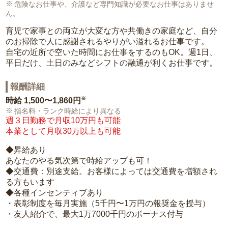
危険なお仕事や、介護など専門知識が必要なお仕事はありませ
ん。
育児で家事との両立が大変な方や共働きの家庭など、自分
のお掃除で人に感謝されるやりがい溢れるお仕事です。
自宅の近所で空いた時間にお仕事をするのもOK。週1日、
平日だけ、土日のみなどシフトの融通が利くお仕事です。
報酬詳細
※
時給
1,500〜1,860円
指名料・ランク時給により異なる
週３日勤務で月収10万円も可能
本業として月収30万以上も可能
◆昇給あり
あなたのやる気次第で時給アップも可！
◆交通費：別途支給。お客様によっては交通費を増額され
る方もいます
◆各種インセンティブあり
・表彰制度を毎月実施（5千円〜1万円の報奨金を授与）
・友人紹介で、最大1万7000千円のボーナス付与