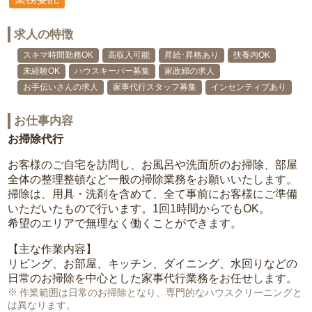
求人の特徴
スキマ時間勤務OK
高収入可能
昇給･昇格あり
扶養内OK
未経験OK
ハウスキーパー募集
家政婦の求人
お手伝いさんの求人
家事代行スタッフ募集
インセンティブあり
お仕事内容
お掃除代行
お客様のご自宅を訪問し、お風呂や洗面所のお掃除、部屋
全体の整理整頓など一般の掃除業務をお願いいたします。
掃除は、用具・洗剤を含めて、全て事前にお客様にご準備
いただいたもので行います。1回1時間からでもOK。
希望のエリアで無理なく働くことができます。
【主な作業内容】
リビング、お部屋、キッチン、ダイニング、水回りなどの
日常のお掃除を中心とした家事代行業務をお任せします。
作業範囲は日常のお掃除となり、専門的なハウスクリーニングと
は異なります。