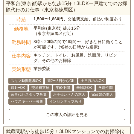
平和台(東京都)駅から徒歩15分！3LDK一戸建てでのお掃
除代行のお仕事（東京都練馬区）
1,500〜1,860円
、交通費支給、前払い制度あり
時給
平和台(東京都) 徒歩15分
勤務地
（東京都練馬区付近）
8時～20時の間で1時間〜、好きな日に働くこと
勤務時間
が可能です。(候補の日時から選択)
キッチン、トイレ、お風呂、洗面所、リビン
仕事内容
グ、その他のお掃除
業務委託
契約形態
スキマ時間勤務OK
週2〜3日からOK
土日祝のみOK
週1〜OK
交通費支給
年齢不問
未経験OK
学歴不問
家事代行スタッフ募集
お手伝いさんの求人
家政婦の求人
ハウスキーパー募集
インセンティブあり
この求人の詳細を見る
武蔵関駅から徒歩15分！3LDKマンションでのお掃除代