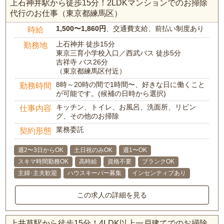
上石神井駅から徒歩15分！2LDKマンションでのお掃除
代行のお仕事（東京都練馬区）
1,500〜1,860円
、交通費支給、前払い制度あり
時給
上石神井 徒歩15分
勤務地
東京三育小学校入口／西武バス 徒歩5分
吉祥寺 バス26分
（東京都練馬区付近）
8時～20時の間で1時間〜、好きな日に働くこと
勤務時間
が可能です。(候補の日時から選択)
キッチン、トイレ、お風呂、洗面所、リビン
仕事内容
グ、その他のお掃除
業務委託
契約形態
週2〜3日からOK
土日祝のみOK
週1〜OK
スキマ時間勤務OK
高時給
資格不要
ブランクOK
主婦･主夫歓迎
ハウスキーパー募集
インセンティブあり
この求人の詳細を見る
上井草駅から徒歩15分！4LDK以上一戸建てでのお掃除