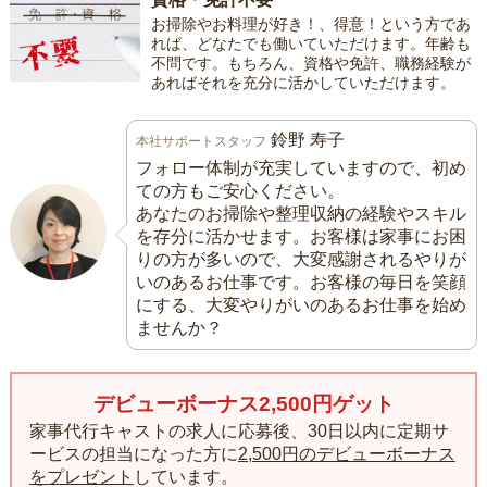
お掃除やお料理が好き！、得意！という方であ
れば、どなたでも働いていただけます。年齢も
不問です。もちろん、資格や免許、職務経験が
あればそれを充分に活かしていただけます。
鈴野 寿子
本社サポートスタッフ
フォロー体制が充実していますので、初め
ての方もご安心ください。
あなたのお掃除や整理収納の経験やスキル
を存分に活かせます。お客様は家事にお困
りの方が多いので、大変感謝されるやりが
いのあるお仕事です。お客様の毎日を笑顔
にする、大変やりがいのあるお仕事を始め
ませんか？
デビューボーナス2,500円ゲット
家事代行キャストの求人に応募後、30日以内に定期サ
ービスの担当になった方に
2,500円のデビューボーナス
をプレゼント
しています。