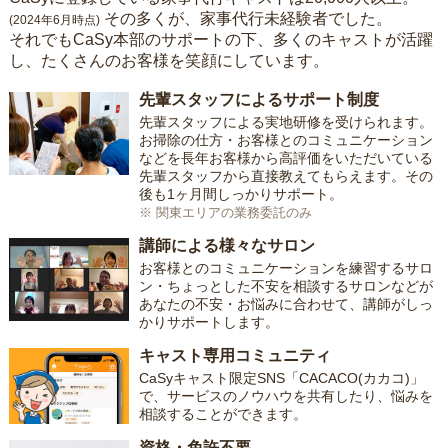
その多くが、家事代行未経験者でした。
(2024年6月時点)
それでもCaSy本部のサポートの下、多くのキャストが活躍
し、たくさんのお客様を笑顔にしています。
先輩スタッフによるサポート制度
先輩スタッフによる実地研修を受けられます。
お掃除の仕方・お客様とのコミュニケーション
などを長年お客様から高評価をいただいている
先輩スタッフから直接教えてもらえます。その
後も1ヶ月間しっかりサポート。
※ 関東エリアの業務委託のみ
講師による様々なサロン
お客様とのコミュニケーションを練習するサロ
ン・ちょっとした不安を相談するサロンなどが
あなたの不安・お悩みに合わせて、講師がしっ
かりサポートします。
キャスト専用コミュニティ
CaSyキャスト限定SNS「CACACO(カカコ)」
で、サービスのノウハウを共有したり、悩みを
相談することができます。
資格・免許不要