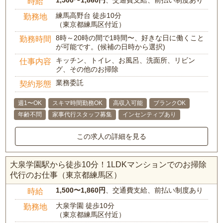
1,500〜1,860円
、交通費支給、前払い制度あり
時給
練馬高野台 徒歩10分
勤務地
（東京都練馬区付近）
8時～20時の間で1時間〜、好きな日に働くこと
勤務時間
が可能です。(候補の日時から選択)
キッチン、トイレ、お風呂、洗面所、リビン
仕事内容
グ、その他のお掃除
業務委託
契約形態
週1〜OK
スキマ時間勤務OK
高収入可能
ブランクOK
年齢不問
家事代行スタッフ募集
インセンティブあり
この求人の詳細を見る
大泉学園駅から徒歩10分！1LDKマンションでのお掃除
代行のお仕事（東京都練馬区）
1,500〜1,860円
、交通費支給、前払い制度あり
時給
大泉学園 徒歩10分
勤務地
（東京都練馬区付近）