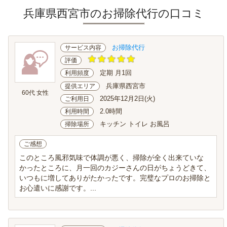
兵庫県西宮市のお掃除代行の口コミ
お掃除代行
サービス内容
評価
定期 月1回
利用頻度
兵庫県西宮市
提供エリア
60代 女性
2025年12月2日(火)
ご利用日
2.0時間
利用時間
キッチン トイレ お風呂
掃除場所
ご感想
このところ風邪気味で体調が悪く、掃除が全く出来ていな
かったところに、月一回のカジーさんの日がちょうどきて、
いつもに増してありがたかったです。完璧なプロのお掃除と
お心遣いに感謝です。...