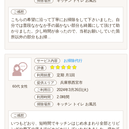
キッチン トイレ お風呂
掃除場所
ご感想
こちらの希望に沿って丁寧にお掃除をして下さいました。自
分では普段なかなか手の届かない部分も綺麗にして頂けて助
かりました。少し時間が余ったので、当初お願いしていた箇
所以外の部分もお掃...
お掃除代行
サービス内容
評価
定期 月1回
利用頻度
兵庫県西宮市
提供エリア
60代 女性
2024年3月26日(火)
ご利用日
2.0時間
利用時間
キッチン トイレ お風呂
掃除場所
ご感想
いつもどおり、短時間でキッチンはじめ水まわり全部とリビ