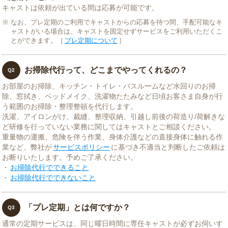
キャストは依頼が出ている間は応募が可能です。
なお、プレ定期のご利用でキャストからの応募を待つ間、手配可能なキ
ャストがいる場合は、キャストを固定せずサービスをご利用いただくこ
とができます。［
プレ定期について
］
お掃除代行って、どこまでやってくれるの？
Q2
お部屋のお掃除、キッチン・トイレ・バスルームなど水回りのお掃
除、窓拭き、ベッドメイク、洗濯物たたみなど日頃お客さま自身が行
う範囲のお掃除・整理整頓を代行します。
洗濯、アイロンがけ、裁縫、整理収納、引越し前後の荷造り/荷解きな
ど研修を行っていない業務に関してはキャストとご相談ください。
重量物の運搬、危険を伴う作業、身体介護などの直接身体に触れる作
業など、弊社が
サービスポリシー
に基づき不適当と判断したご依頼は
お断りいたします。予めご了承ください。
・
お掃除代行でできること
・
お掃除代行でできないこと
「プレ定期」とは何ですか？
Q3
通常の定期サービスは、同じ曜日時間に専任キャストが必ずお伺いす