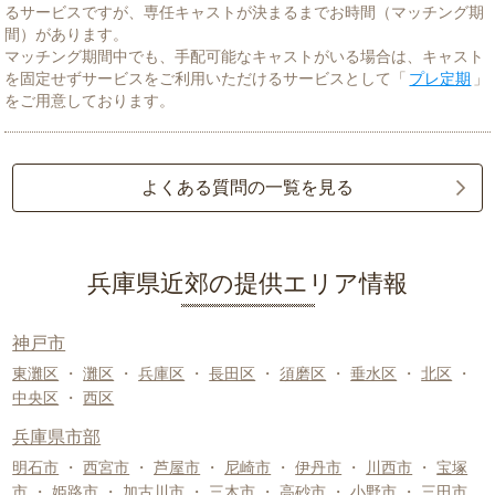
るサービスですが、専任キャストが決まるまでお時間（マッチング期
間）があります。
マッチング期間中でも、手配可能なキャストがいる場合は、キャスト
を固定せずサービスをご利用いただけるサービスとして「
プレ定期
」
をご用意しております。
よくある質問の一覧を見る
兵庫県近郊の提供エリア情報
神戸市
東灘区
・
灘区
・
兵庫区
・
長田区
・
須磨区
・
垂水区
・
北区
・
中央区
・
西区
兵庫県市部
明石市
・
西宮市
・
芦屋市
・
尼崎市
・
伊丹市
・
川西市
・
宝塚
市
・
姫路市
・
加古川市
・
三木市
・
高砂市
・
小野市
・
三田市