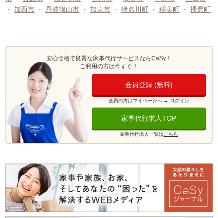
・
加西市
・
丹波篠山市
・
加東市
・
猪名川町
・
稲美町
・
播磨町
安心価格で良質な家事代行サービスならCaSy！
ご利用の方は今すぐ！
会員登録 (無料)
会員の方はマイページへ
→
ログイン
家事代行求人TOP
家事代行求人一覧は
こちら