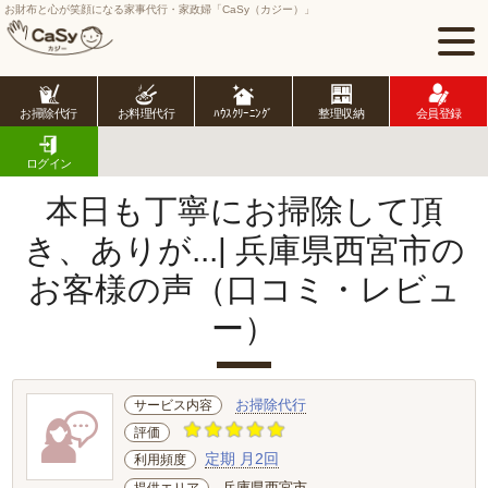
お財布と心が笑顔になる家事代行・家政婦「CaSy（カジー）」
お掃除代行
お料理代行
ﾊｳｽｸﾘｰﾆﾝｸﾞ
整理収納
会員登録
CaSy TOP
サービス提供エリアのご紹介
兵庫県
兵庫県市部
西宮市
お客様の声･口コミ詳細
ログイン
本日も丁寧にお掃除して頂
き、ありが...| 兵庫県西宮市の
お客様の声（口コミ・レビュ
ー）
お掃除代行
サービス内容
評価
定期 月2回
利用頻度
兵庫県西宮市
提供エリア