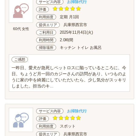
お掃除代行
サービス内容
評価
定期 月1回
利用頻度
兵庫県西宮市
提供エリア
60代 女性
2025年11月4日(火)
ご利用日
2.0時間
利用時間
キッチン トイレ お風呂
掃除場所
ご感想
一昨日、愛犬が急死しペットロスに陥っているところに、今
日、ちょうど月一回のカジーさんの訪問があり、いつものよ
うに家の中を綺麗にしていただいたら、少し気分がスッキリ
しました。担当のキ...
お掃除代行
サービス内容
評価
スポット
利用頻度
兵庫県西宮市
提供エリア