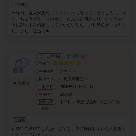
ご感想
一昨日、愛犬が急死しペットロスに陥っているところに、今
日、ちょうど月一回のカジーさんの訪問があり、いつものよ
うに家の中を綺麗にしていただいたら、少し気分がスッキリ
しました。担当のキ...
お掃除代行
サービス内容
評価
スポット
利用頻度
兵庫県西宮市
提供エリア
40代 男性
2025年6月16日(月)
ご利用日
2.0時間
利用時間
トイレ お風呂 洗面所 リビング 廊
掃除場所
下 玄関
ご感想
初めての利用でしたが、とても丁寧に掃除していただきあり
がとうございました。