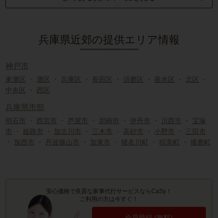
兵庫県近郊の提供エリア情報
神戸市
東灘区
・
灘区
・
兵庫区
・
長田区
・
須磨区
・
垂水区
・
北区
・
中央区
・
西区
兵庫県市部
明石市
・
西宮市
・
芦屋市
・
尼崎市
・
伊丹市
・
川西市
・
宝塚
市
・
姫路市
・
加古川市
・
三木市
・
高砂市
・
小野市
・
三田市
・
加西市
・
丹波篠山市
・
加東市
・
猪名川町
・
稲美町
・
播磨町
安心価格で良質な家事代行サービスならCaSy！
ご利用の方は今すぐ！
会員登録 (無料)