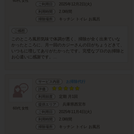
60代 女性
2025年12月2日(火)
ご利用日
2.0時間
利用時間
キッチン トイレ お風呂
掃除場所
ご感想
このところ風邪気味で体調が悪く、掃除が全く出来ていな
かったところに、月一回のカジーさんの日がちょうどきて、
いつもに増してありがたかったです。完璧なプロのお掃除と
お心遣いに感謝です。...
お掃除代行
サービス内容
評価
定期 月1回
利用頻度
兵庫県西宮市
提供エリア
60代 女性
2025年11月4日(火)
ご利用日
2.0時間
利用時間
キッチン トイレ お風呂
掃除場所