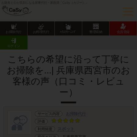
お財布と心が笑顔になる家事代行・家政婦「CaSy（カジー）」
お掃除代行
お料理代行
ﾊｳｽｸﾘｰﾆﾝｸﾞ
整理収納
会員登録
CaSy TOP
サービス提供エリアのご紹介
兵庫県
兵庫県市部
西宮市
お客様の声･口コミ詳細
ログイン
こちらの希望に沿って丁寧に
お掃除を...| 兵庫県西宮市のお
客様の声（口コミ・レビュ
ー）
お掃除代行
サービス内容
評価
スポット
利用頻度
兵庫県西宮市
提供エリア