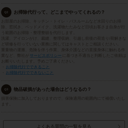
お掃除代行って、どこまでやってくれるの？
Q2
お部屋のお掃除、キッチン・トイレ・バスルームなど水回りのお掃
除、窓拭き、ベッドメイク、洗濯物たたみなど日頃お客さま自身が行
う範囲のお掃除・整理整頓を代行します。
洗濯、アイロンがけ、裁縫、整理収納、引越し前後の荷造り/荷解きな
ど研修を行っていない業務に関してはキャストとご相談ください。
重量物の運搬、危険を伴う作業、身体介護などの直接身体に触れる作
業など、弊社が
サービスポリシー
に基づき不適当と判断したご依頼は
お断りいたします。予めご了承ください。
・
お掃除代行でできること
・
お掃除代行でできないこと
物品破損があった場合はどうなるの？
Q3
損害保険に加入しておりますので、保険適用の範囲内にて補償いたし
ます。
よくある質問の一覧を見る