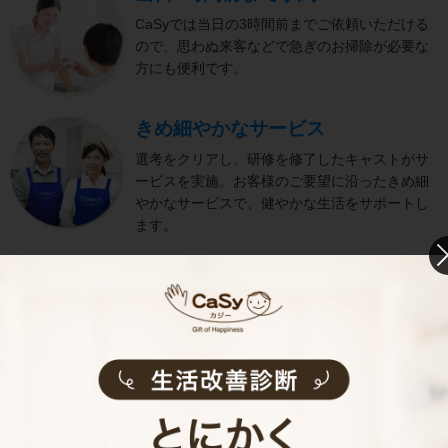
CaSyでは当日の3時間前までご依頼いただける
ので、思わぬ来客などで急ぎのお掃除が必要な
方にも便利です。
きめ細やかなサービス
選考をクリアし、研修を修了したキャストがサ
ービスを実施。お客様のご要望に沿ったきめ細
やかなサービスで、健やかな生活をサポートし
ます。
お掃除代行のサービス内容
お掃除代行のサービス料金
ご利用者インタビュー