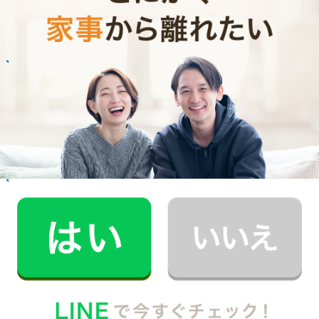
Customer Interview
お掃除
R.M.さん
30代 男性 1人暮らし
趣味の時間を作りたいと思い家事代行の利用を
始めました。
記事全文を見る
お掃除
R.H.さん
30代 共働き 子育て中
普段できない時間を過ごすことができ、休日が
とても充実しました。
記事全文を見る
インタビュー一覧を見る