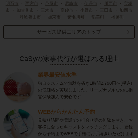
明石市
・
西宮市
・
芦屋市
・
尼崎市
・
伊丹市
・
川西市
・
宝塚
市
・
加古川市
・
三木市
・
高砂市
・
小野市
・
三田市
・
加西市
・
丹波篠山市
・
加東市
・
猪名川町
・
稲美町
・
播磨町
サービス提供エリアのトップ
CaSyの家事代行が選ばれる理由
業界最安値水準
独自システムで無駄を省き1時間2,790円〜(税込)
の低価格を実現しました。リーズナブルなのに損
害保険加入で安心です
WEBからかんたん予約
見積り訪問や電話での打合せ等の無駄を省き、お
客様に合ったキャストをマッチングします。登録
から予約までWEBで手軽にお手続きいただけます