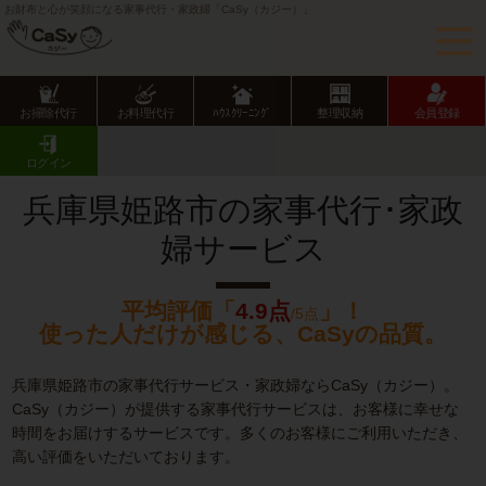
お財布と心が笑顔になる家事代行・家政婦「CaSy（カジー）」
お掃除代行
お料理代行
ﾊｳｽｸﾘｰﾆﾝｸﾞ
整理収納
会員登録
CaSy TOP
兵庫県の家事代行サービス
兵庫県市部の家事代行サービス
姫路市の家事代行･家政婦サービス
ログイン
兵庫県姫路市の家事代行･家政
婦サービス
平均評価「
4.9点
」！
/5点
使った人だけが感じる、CaSyの品質。
兵庫県姫路市の家事代行サービス・家政婦ならCaSy（カジー）。
CaSy（カジー）が提供する家事代行サービスは、お客様に幸せな
時間をお届けするサービスです。多くのお客様にご利用いただき、
高い評価をいただいております。