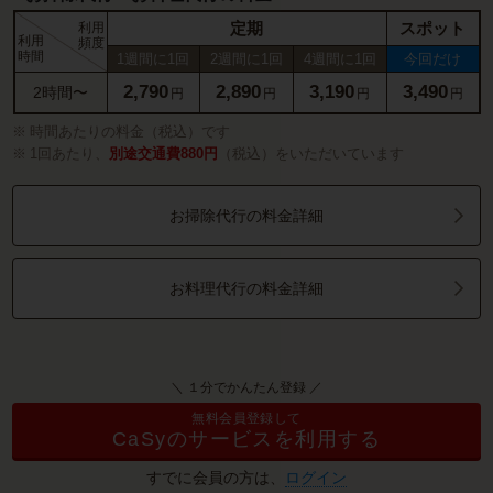
定期
スポット
利用
利用
頻度
時間
1週間に1回
2週間に1回
4週間に1回
今回だけ
2,790
2,890
3,190
3,490
2時間〜
円
円
円
円
時間あたりの料金（税込）です
1回あたり、
別途交通費880円
（税込）をいただいています
お掃除代行の料金詳細
お料理代行の料金詳細
＼ １分でかんたん登録 ／
無料会員登録して
CaSyのサービスを利用する
すでに会員の方は、
ログイン