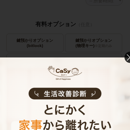
有料オプション
（任意）
鍵預かりオプション
鍵預かりオプション
(bitlock)
(物理キー)
※定期のみ
キャストの指名
お見積り内容
0
ご利用時間
時間