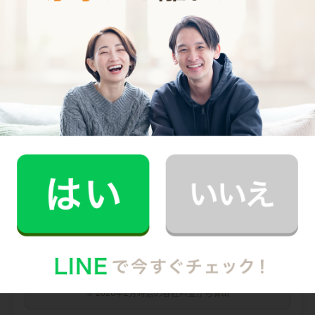
0
料金（税込・交通費込）
円
--
他社との比較
業界大手B社
--
--
円
--
中堅CH社
--
--
円
--
※ 2026年2月時点の各社料金から算出