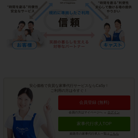
安心価格で良質な家事代行サービスならCaSy！
ご利用の方は今すぐ！
会員登録 (無料)
会員の方はマイページへ
→
ログイン
家事代行求人TOP
姫路市の家事代行求人一覧は
こちら