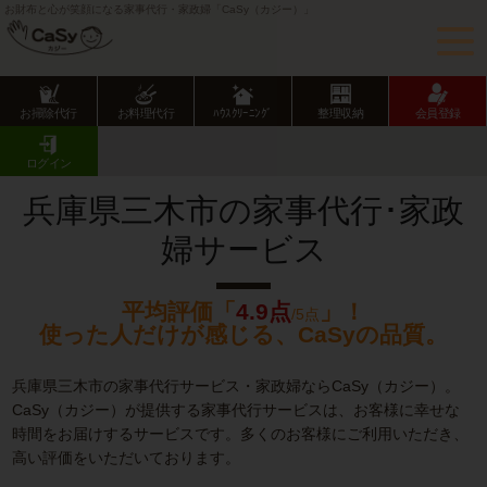
お財布と心が笑顔になる家事代行・家政婦「CaSy（カジー）」
お掃除代行
お料理代行
ﾊｳｽｸﾘｰﾆﾝｸﾞ
整理収納
会員登録
CaSy TOP
兵庫県の家事代行サービス
兵庫県市部の家事代行サービス
三木市の家事代行･家政婦サービス
ログイン
兵庫県三木市の家事代行･家政
婦サービス
平均評価「
4.9点
」！
/5点
使った人だけが感じる、CaSyの品質。
兵庫県三木市の家事代行サービス・家政婦ならCaSy（カジー）。
CaSy（カジー）が提供する家事代行サービスは、お客様に幸せな
時間をお届けするサービスです。多くのお客様にご利用いただき、
高い評価をいただいております。