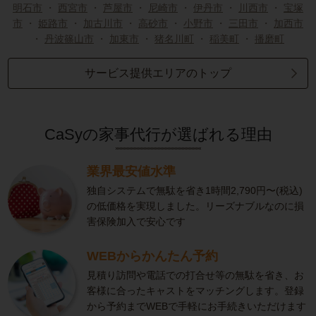
明石市
・
西宮市
・
芦屋市
・
尼崎市
・
伊丹市
・
川西市
・
宝塚
市
・
姫路市
・
加古川市
・
高砂市
・
小野市
・
三田市
・
加西市
・
丹波篠山市
・
加東市
・
猪名川町
・
稲美町
・
播磨町
サービス提供エリアのトップ
CaSyの家事代行が選ばれる理由
業界最安値水準
独自システムで無駄を省き1時間2,790円〜(税込)
の低価格を実現しました。リーズナブルなのに損
害保険加入で安心です
WEBからかんたん予約
見積り訪問や電話での打合せ等の無駄を省き、お
客様に合ったキャストをマッチングします。登録
から予約までWEBで手軽にお手続きいただけます