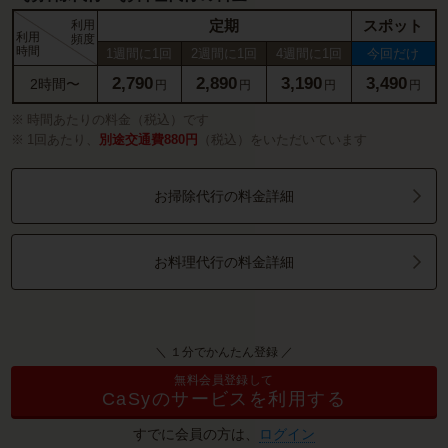
定期
スポット
利用
利用
頻度
時間
1週間に1回
2週間に1回
4週間に1回
今回だけ
2,790
2,890
3,190
3,490
2時間〜
円
円
円
円
時間あたりの料金（税込）です
1回あたり、
別途交通費880円
（税込）をいただいています
お掃除代行の料金詳細
お料理代行の料金詳細
＼ １分でかんたん登録 ／
無料会員登録して
CaSyのサービスを利用する
すでに会員の方は、
ログイン