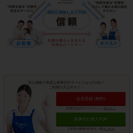
安心価格で良質な家事代行サービスならCaSy！
ご利用の方は今すぐ！
会員登録 (無料)
会員の方はマイページへ
→
ログイン
家事代行求人TOP
三木市の家事代行求人一覧は
こちら