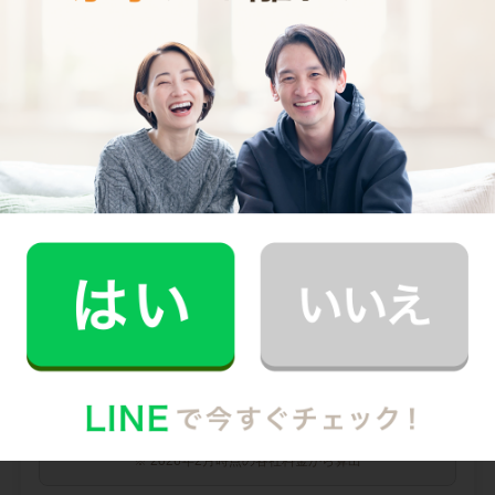
0
料金（税込・交通費込）
円
--
他社との比較
業界大手B社
--
--
円
--
中堅CH社
--
--
円
--
※ 2026年2月時点の各社料金から算出