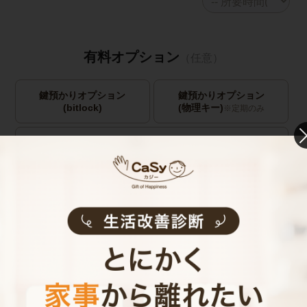
有料オプション
（任意）
鍵預かりオプション
鍵預かりオプション
(bitlock)
(物理キー)
※定期のみ
キャストの指名
お見積り内容
0
ご利用時間
時間