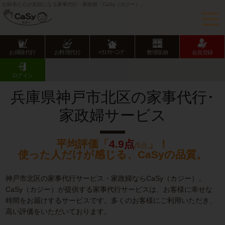
お財布と心が笑顔になる家事代行・家政婦「CaSy（カジー）」
お掃除代行
お料理代行
ﾊｳｽｸﾘｰﾆﾝｸﾞ
整理収納
会員登録
CaSy TOP
兵庫県の家事代行サービス
神戸市の家事代行サービス
北区の家事代行･家政婦サービス
ログイン
兵庫県神戸市北区の家事代行･
家政婦サービス
平均評価「
4.9点
」！
/5点
使った人だけが感じる、CaSyの品質。
神戸市北区の家事代行サービス・家政婦ならCaSy（カジー）。
CaSy（カジー）が提供する家事代行サービスは、お客様に幸せな
時間をお届けするサービスです。多くのお客様にご利用いただき、
高い評価をいただいております。