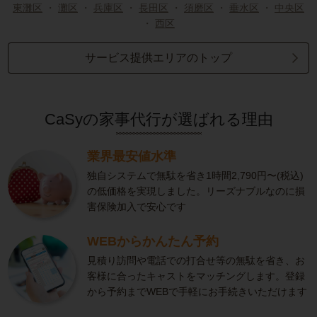
東灘区
・
灘区
・
兵庫区
・
長田区
・
須磨区
・
垂水区
・
中央区
・
西区
サービス提供エリアのトップ
CaSyの家事代行が選ばれる理由
業界最安値水準
独自システムで無駄を省き1時間2,790円〜(税込)
の低価格を実現しました。リーズナブルなのに損
害保険加入で安心です
WEBからかんたん予約
見積り訪問や電話での打合せ等の無駄を省き、お
客様に合ったキャストをマッチングします。登録
から予約までWEBで手軽にお手続きいただけます