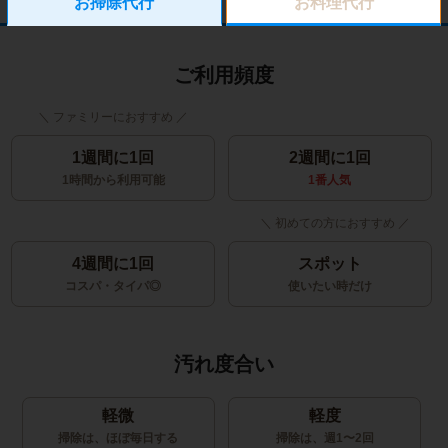
お掃除代行
お料理代行
ご利用頻度
1週間に1回
2週間に1回
1時間から利用可能
1番人気
4週間に1回
スポット
コスパ・タイパ◎
使いたい時だけ
汚れ度合い
軽微
軽度
掃除は、ほぼ毎日する
掃除は、週1〜2回