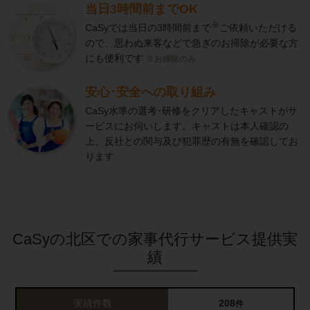
当日3時間前までOK
※
CaSyでは当日の3時間前まで
ご依頼いただける
ので、思わぬ来客などで急ぎのお掃除が必要な方
にも便利です
※お掃除のみ
安心･安全への取り組み
CaSy水準の選考･研修をクリアしたキャストがサ
ービスにお伺いします。キャストは本人確認の
上、反社との関与及び犯罪歴の有無を確認してお
ります
CaSyの北区での家事代行サービス提供実
績
実績件数
208
件