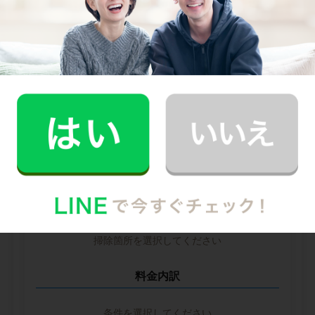
--
--
円
--
中堅CH社
--
--
円
--
※ 2026年2月時点の各社料金から算出
掃除箇所ごとの時間（目安）
掃除箇所を選択してください
料金内訳
条件を選択してください