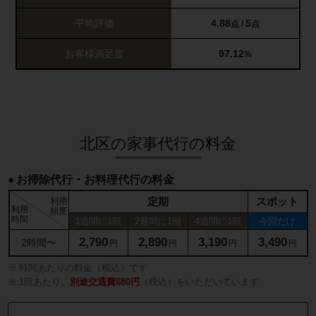
平均評価
4.88
5
点 /
点
お客様満足度
97.12
%
北区の家事代行の料金
お掃除代行・お料理代行の料金
定期
スポット
利用
利用
頻度
時間
1週間に1回
2週間に1回
4週間に1回
今回だけ
2,790
2,890
3,190
3,490
2時間〜
円
円
円
円
時間あたりの料金（税込）です
1回あたり、
別途交通費880円
（税込）をいただいています