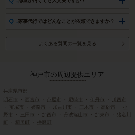
部屋が汚くても大丈夫ですか？
家事代行ではどんなことが依頼できますか？
よくある質問の一覧を見る
神戸市の周辺提供エリア
兵庫県市部
明石市
・
西宮市
・
芦屋市
・
尼崎市
・
伊丹市
・
川西市
・
宝塚市
・
姫路市
・
加古川市
・
三木市
・
高砂市
・
小
野市
・
三田市
・
加西市
・
丹波篠山市
・
加東市
・
猪名川
町
・
稲美町
・
播磨町