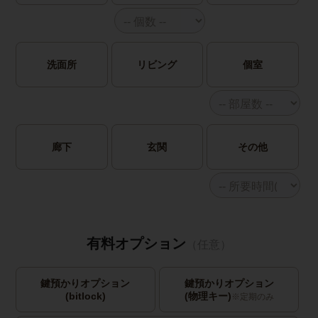
洗面所
リビング
個室
廊下
玄関
その他
有料オプション
（任意）
鍵預かりオプション
鍵預かりオプション
(bitlock)
(物理キー)
※定期のみ