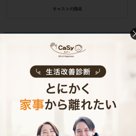
キャストの指名
お見積り内容
0
ご利用時間
時間
0
料金（税込・交通費込）
円
--
他社との比較
業界大手B社