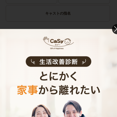
キャストの指名
お見積り内容
0
ご利用時間
時間
0
料金（税込・交通費込）
円
--
他社との比較
業界大手B社