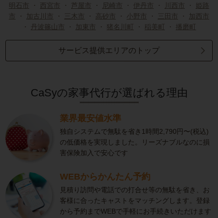
明石市
・
西宮市
・
芦屋市
・
尼崎市
・
伊丹市
・
川西市
・
姫路
市
・
加古川市
・
三木市
・
高砂市
・
小野市
・
三田市
・
加西市
・
丹波篠山市
・
加東市
・
猪名川町
・
稲美町
・
播磨町
サービス提供エリアのトップ
CaSyの家事代行が選ばれる理由
業界最安値水準
独自システムで無駄を省き1時間2,790円〜(税込)
の低価格を実現しました。リーズナブルなのに損
害保険加入で安心です
WEBからかんたん予約
見積り訪問や電話での打合せ等の無駄を省き、お
客様に合ったキャストをマッチングします。登録
から予約までWEBで手軽にお手続きいただけます