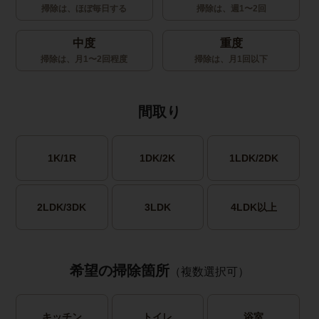
掃除は、ほぼ毎日する
掃除は、週1〜2回
中度
重度
掃除は、月1〜2回程度
掃除は、月1回以下
間取り
1K/1R
1DK/2K
1LDK/2DK
2LDK/3DK
3LDK
4LDK以上
希望の掃除箇所
（複数選択可）
キッチン
トイレ
浴室