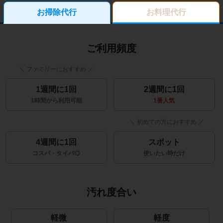
お掃除代行
お料理代行
ご利用頻度
1週間に1回
2週間に1回
1時間から利用可能
1番人気
4週間に1回
スポット
コスパ・タイパ◎
使いたい時だけ
汚れ度合い
軽微
軽度