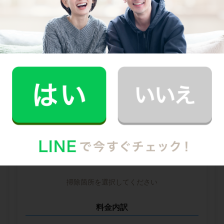
--
--
円
--
中堅CH社
--
--
円
--
※ 2026年2月時点の各社料金から算出
掃除箇所ごとの時間（目安）
掃除箇所を選択してください
料金内訳