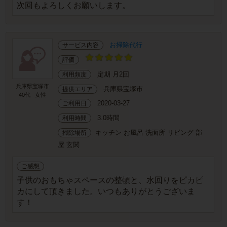
次回もよろしくお願いします。
お掃除代行
サービス内容
評価
定期 月2回
利用頻度
兵庫県宝塚市
兵庫県宝塚市
提供エリア
40代
女性
2020-03-27
ご利用日
3.0時間
利用時間
キッチン お風呂 洗面所 リビング 部
掃除場所
屋 玄関
ご感想
子供のおもちゃスペースの整頓と、水回りをピカピ
カにして頂きました。いつもありがとうございま
す！