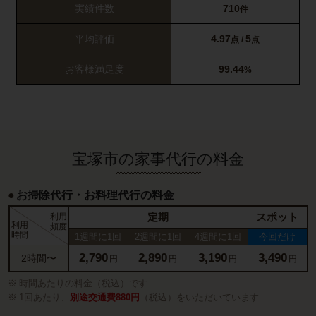
実績件数
710
件
平均評価
4.97
5
点 /
点
お客様満足度
99.44
%
宝塚市の家事代行の料金
お掃除代行・お料理代行の料金
定期
スポット
利用
利用
頻度
時間
1週間に1回
2週間に1回
4週間に1回
今回だけ
2,790
2,890
3,190
3,490
2時間〜
円
円
円
円
時間あたりの料金（税込）です
1回あたり、
別途交通費880円
（税込）をいただいています