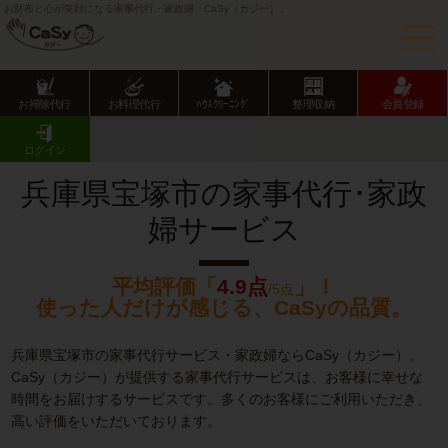
お財布と心が笑顔になる家事代行・家政婦「CaSy（カジー）」
お掃除代行
お料理代行
ﾊｳｽｸﾘｰﾆﾝｸﾞ
整理収納
会員登録
CaSy TOP
兵庫県の家事代行サービス
兵庫県市部の家事代行サービス
宝塚市の家事代行･家政婦サービス
ログイン
兵庫県宝塚市の家事代行･家政
婦サービス
平均評価「
4.9点
」！
/5点
使った人だけが感じる、CaSyの品質。
兵庫県宝塚市の家事代行サービス・家政婦ならCaSy（カジー）。
CaSy（カジー）が提供する家事代行サービスは、お客様に幸せな
時間をお届けするサービスです。多くのお客様にご利用いただき、
高い評価をいただいております。