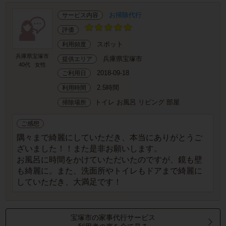
お掃除代行
サービス内容
評価
スポット
利用頻度
兵庫県宝塚市
兵庫県宝塚市
提供エリア
40代
女性
2018-09-18
ご利用日
2.5時間
利用時間
トイレ お風呂 リビング 部屋
掃除場所
ご感想
隅々まで綺麗にしていただき、本当にありがとうご
ざいました！！また是非お願いします。
お風呂に時間をかけていただいたのですが、鏡も壁
も綺麗に。また、洗面所やトイレもドアまで綺麗に
していただき、大満足です！
宝塚市の家事代行サービス