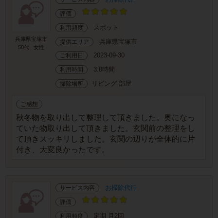
評価
スポット
利用頻度
兵庫県宝塚市
兵庫県宝塚市
提供エリア
50代
女性
2023-09-30
ご利用日
3.0時間
利用時間
リビング 部屋
掃除場所
ご感想
秋冬物を取り出して整理して頂きました。奥になっ
ていた物取り出して頂きました。玄関前の整理をし
て頂きスッキリしました。玄関の辺りが全体的に片
付き、大変良かったです。
お掃除代行
サービス内容
評価
定期 月2回
利用頻度