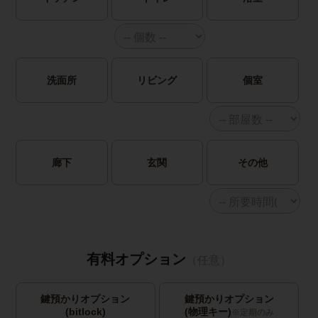
洗面所
リビング
個室
廊下
玄関
その他
有料オプション
（任意）
鍵預かりオプション
鍵預かりオプション
(bitlock)
(物理キー)
※定期のみ