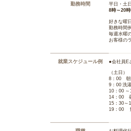
勤務時間
平日・土
8時～20
好きな曜
勤務時間
毎週水曜の
お客様の
就業スケジュール例
●会社員E
（土日）
8：00 
9：00 
10：00 
14：00
15：30～
19：00
職種
お料理代