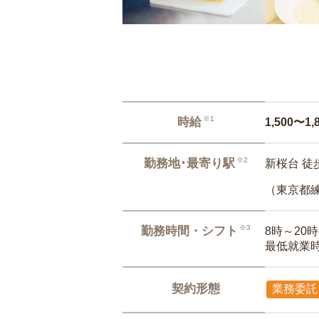
※1
時給
1,500〜1,
※2
勤務地･最寄り駅
新桜台 徒
（東京都
※3
勤務時間・シフト
8時～20
最低就業
契約形態
業務委託