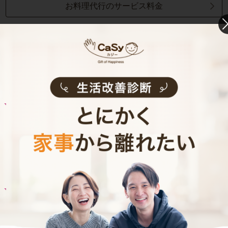
お料理代行のサービス料金
ご利用者インタビュー
Customer Interview
お料理
A.T.さん
30代 共働き 育児休暇中
栄養バランスの取れた食事を摂れるのが魅力で
す！
記事全文を見る
お料理
M.K.さん
30代 共働き 子育て中
子どもとコミュニケーションをとる時間が増え
ました！