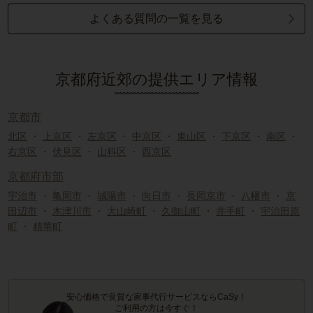
よくある質問の一覧を見る
京都府近郊の提供エリア情報
京都市
北区
・
上京区
・
左京区
・
中京区
・
東山区
・
下京区
・
南区
・
右京区
・
伏見区
・
山科区
・
西京区
京都府市部
宇治市
・
亀岡市
・
城陽市
・
向日市
・
長岡京市
・
八幡市
・
京
田辺市
・
木津川市
・
大山崎町
・
久御山町
・
井手町
・
宇治田原
町
・
精華町
安心価格で良質な家事代行サービスならCaSy！
ご利用の方は今すぐ！