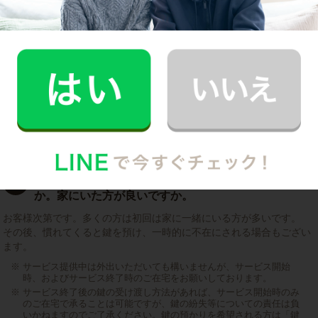
記事全文を見る
インタビュー一覧を見る
お料理代行のよくある質問
料理をしてもらっている間は何をしていれば良いです
Q1
か。家にいた方が良いですか。
お客様次第です。多くの方は初回は家に一緒にいる方が多いです。
その後、慣れてくると鍵を預け、一時的に不在にされる場合もござい
ます。
サービス提供中は外出いただいても構いませんが、サービス開始
時、およびサービス終了時のご在宅をお願いしております。
サービス終了後の鍵の受け渡し方法があれば、サービス開始時のみ
のご在宅で承ることは可能ですが、鍵の紛失等についての責任は負
いかねますのでご了承ください。鍵の預かりを希望される方は「鍵