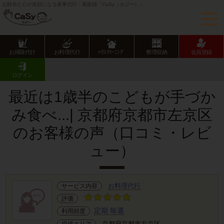
お財布と心が笑顔になる家事代行・家政婦「CaSy（カジー）」
お掃除代行
お料理代行
ﾊｳｽｸﾘｰﾆﾝｸﾞ
整理収納
会員登録
CaSy TOP
サービス提供エリアのご紹介
京都府
京都市
左京区
お客様の声･口コミ詳細
ログイン
最近は1歳半のこどもが手づか
み食べ...| 京都府京都市左京区
のお客様の声（口コミ・レビ
ュー）
お料理代行
サービス内容
評価
定期 毎週
利用頻度
京都府京都市左京区
提供エリア