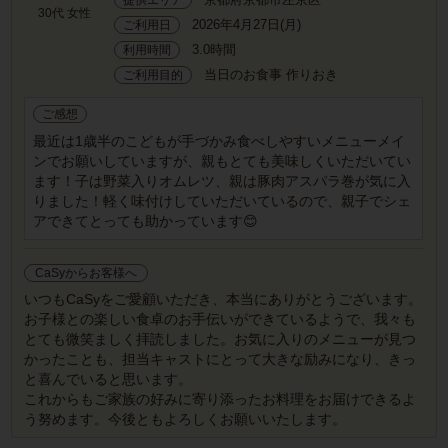
30代 女性
2026年4月27日(月)
ご利用日
3.0時間
利用時間
当日のお食事 作りおき
ご利用目的
ご感想
最近は1歳半のこどもが手づかみ食べしやすいメニューメイ
ンでお願いしていますが、親もとても美味しくいただいてい
ます！子は野菜入りオムレツ、親は豚肉アスパラ巻が気に入
りました！軽く味付けしていただいているので、親子でシェ
アできてとっても助かっています😊
CaSyからお客様へ
いつもCaSyをご愛顧いただき、本当にありがとうございます。
お子様との楽しい食卓のお手伝いができているようで、我々も
とても微笑ましく拝読しました。お気に入りのメニューが見つ
かったことも、担当キャストにとって大きな励みになり、きっ
と喜んでいると思います。
これからもご家族の好みに寄り添ったお料理をお届けできるよ
う努めます。今後ともよろしくお願いいたします。