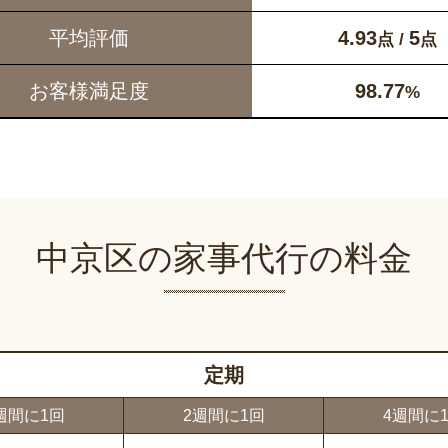
平均評価
4.93
5
点 /
点
お客様満足度
98.77
%
中京区の家事代行の料金
定期
週間に1回
2週間に1回
4週間に