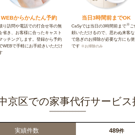
WEBからかんたん予約
当日3時間前までOK
※
積り訪問や電話での打合せ等の無
CaSyでは当日の3時間前まで
ご
を省き、お客様に合ったキャスト
頼いただけるので、思わぬ来客な
マッチングします。登録から予約
で急ぎのお掃除が必要な方にも便
でWEBで手軽にお手続きいただけ
です
※お掃除のみ
す
yの中京区での家事代行サービス
実績件数
489
件