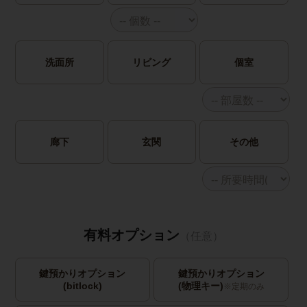
洗面所
リビング
個室
廊下
玄関
その他
有料オプション
（任意）
鍵預かりオプション
鍵預かりオプション
(bitlock)
(物理キー)
※定期のみ