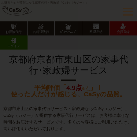
お財布と心が笑顔になる家事代行・家政婦「CaSy（カジー）」
お掃除代行
お料理代行
ﾊｳｽｸﾘｰﾆﾝｸﾞ
整理収納
会員登録
CaSy TOP
京都府の家事代行サービス
京都市の家事代行サービス
東山区の家事代行･家政婦サービス
ログイン
京都府京都市東山区の家事代
行･家政婦サービス
平均評価「
4.9点
」！
/5点
使った人だけが感じる、CaSyの品質。
京都市東山区の家事代行サービス・家政婦ならCaSy（カジー）。
CaSy（カジー）が提供する家事代行サービスは、お客様に幸せな
時間をお届けするサービスです。多くのお客様にご利用いただき、
高い評価をいただいております。