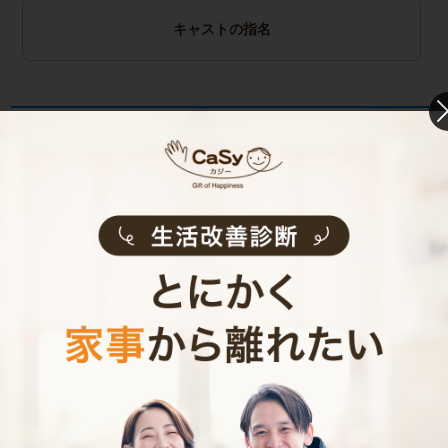
キャストの指名
お見積り内容
0
ご利用時間
時間
0
料金（税込・交通費込）
円
--
他社との比較
業界大手B社