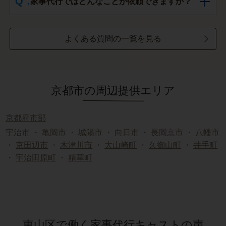
家事代行ではどんなことが依頼できますか？
よくある質問の一覧を見る
京都市の周辺提供エリア
京都府市部
宇治市
・
亀岡市
・
城陽市
・
向日市
・
長岡京市
・
八幡市
・
京田辺市
・
木津川市
・
大山崎町
・
久御山町
・
井手町
・
宇治田原町
・
精華町
東山区で働く家事代行キャストの声