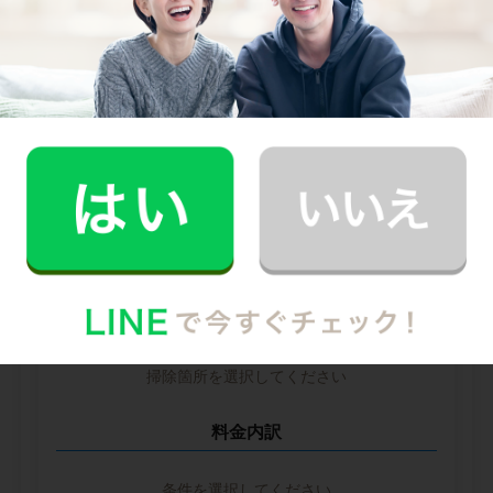
--
--
円
--
中堅CH社
--
--
円
--
※ 2026年2月時点の各社料金から算出
掃除箇所ごとの時間（目安）
掃除箇所を選択してください
料金内訳
条件を選択してください