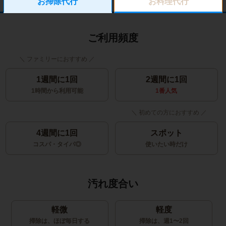
お掃除代行
お料理代行
ご利用頻度
1週間に1回
2週間に1回
1時間から利用可能
1番人気
4週間に1回
スポット
コスパ・タイパ◎
使いたい時だけ
汚れ度合い
軽微
軽度
掃除は、ほぼ毎日する
掃除は、週1〜2回