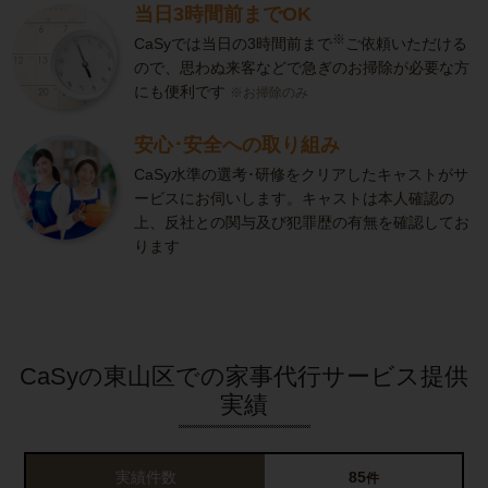
当日3時間前までOK
※
CaSyでは当日の3時間前まで
ご依頼いただける
ので、思わぬ来客などで急ぎのお掃除が必要な方
にも便利です
※お掃除のみ
安心･安全への取り組み
CaSy水準の選考･研修をクリアしたキャストがサ
ービスにお伺いします。キャストは本人確認の
上、反社との関与及び犯罪歴の有無を確認してお
ります
CaSyの東山区での家事代行サービス提供
実績
実績件数
85
件