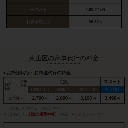
平均評価
4.96
5
点 /
点
お客様満足度
98.82
%
東山区の家事代行の料金
お掃除代行・お料理代行の料金
定期
スポット
利用
利用
頻度
時間
1週間に1回
2週間に1回
4週間に1回
今回だけ
2,790
2,890
3,190
3,490
2時間〜
円
円
円
円
時間あたりの料金（税込）です
1回あたり、
別途交通費880円
（税込）をいただいています