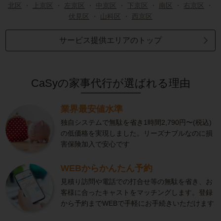
北区
・
上京区
・
左京区
・
中京区
・
下京区
・
南区
・
右京区
・
伏見区
・
山科区
・
西京区
サービス提供エリアのトップ
CaSyの家事代行が選ばれる理由
業界最安値水準
独自システムで無駄を省き1時間2,790円〜(税込)
の低価格を実現しました。リーズナブルなのに損
害保険加入で安心です
WEBからかんたん予約
見積り訪問や電話での打合せ等の無駄を省き、お
客様に合ったキャストをマッチングします。登録
から予約までWEBで手軽にお手続きいただけます