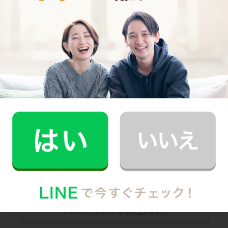
0
料金（税込・交通費込）
円
--
他社との比較
業界大手B社
--
--
円
--
中堅CH社
--
--
円
--
※ 2026年2月時点の各社料金から算出