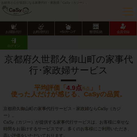
お財布と心が笑顔になる家事代行・家政婦「CaSy（カジー）」
お掃除代行
お料理代行
ﾊｳｽｸﾘｰﾆﾝｸﾞ
整理収納
会員登録
CaSy TOP
京都府の家事代行サービス
京都府市部の家事代行サービス
久御山町の家事代行･家政婦サービス
ログイン
京都府久世郡久御山町の家事代
行･家政婦サービス
平均評価「
4.9点
」！
/5点
使った人だけが感じる、CaSyの品質。
京都府久御山町の家事代行サービス・家政婦ならCaSy（カジ
ー）。
CaSy（カジー）が提供する家事代行サービスは、お客様に幸せな
時間をお届けするサービスです。多くのお客様にご利用いただき、
高い評価をいただいております。