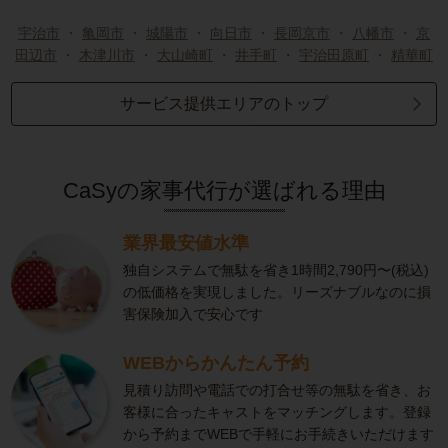
宇治市
・
亀岡市
・
城陽市
・
向日市
・
長岡京市
・
八幡市
・
京
田辺市
・
木津川市
・
大山崎町
・
井手町
・
宇治田原町
・
精華町
サービス提供エリアのトップ
CaSyの家事代行が選ばれる理由
業界最安値水準
独自システムで無駄を省き1時間2,790円〜(税込)
の低価格を実現しました。リーズナブルなのに損
害保険加入で安心です
WEBからかんたん予約
見積り訪問や電話での打合せ等の無駄を省き、お
客様に合ったキャストをマッチングします。登録
から予約までWEBで手軽にお手続きいただけます