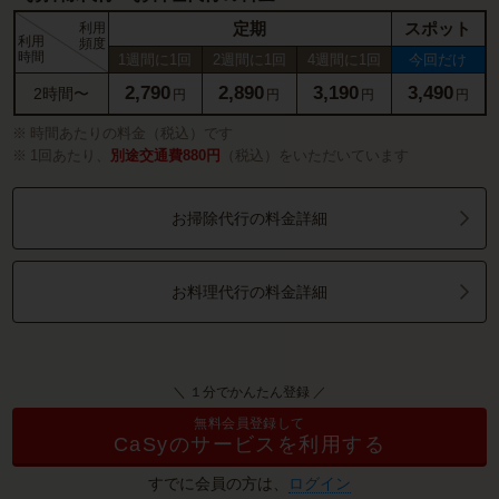
定期
スポット
利用
利用
頻度
時間
1週間に1回
2週間に1回
4週間に1回
今回だけ
2,790
2,890
3,190
3,490
2時間〜
円
円
円
円
時間あたりの料金（税込）です
1回あたり、
別途交通費880円
（税込）をいただいています
お掃除代行の料金詳細
お料理代行の料金詳細
＼ １分でかんたん登録 ／
無料会員登録して
CaSyのサービスを利用する
すでに会員の方は、
ログイン