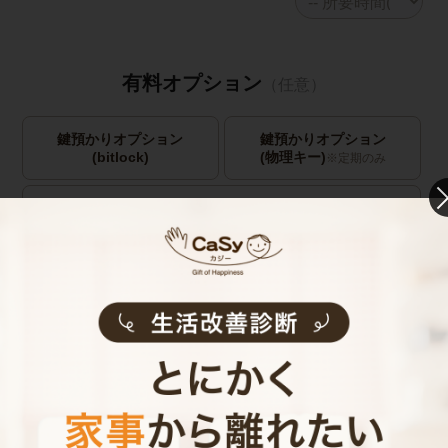
有料オプション
（任意）
鍵預かりオプション
鍵預かりオプション
(bitlock)
(物理キー)
※定期のみ
キャストの指名
お見積り内容
0
ご利用時間
時間