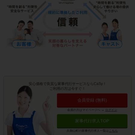
安心価格で良質な家事代行サービスならCaSy！
ご利用の方は今すぐ！
会員登録 (無料)
会員の方はマイページへ
→
ログイン
家事代行求人TOP
久御山町の家事代行求人一覧は
こちら