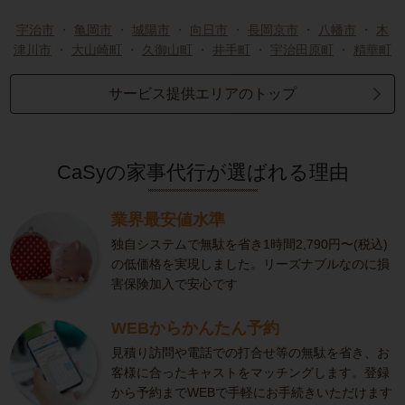
宇治市
・
亀岡市
・
城陽市
・
向日市
・
長岡京市
・
八幡市
・
木
津川市
・
大山崎町
・
久御山町
・
井手町
・
宇治田原町
・
精華町
サービス提供エリアのトップ
CaSyの家事代行が選ばれる理由
業界最安値水準
独自システムで無駄を省き1時間2,790円〜(税込)
の低価格を実現しました。リーズナブルなのに損
害保険加入で安心です
WEBからかんたん予約
見積り訪問や電話での打合せ等の無駄を省き、お
客様に合ったキャストをマッチングします。登録
から予約までWEBで手軽にお手続きいただけます