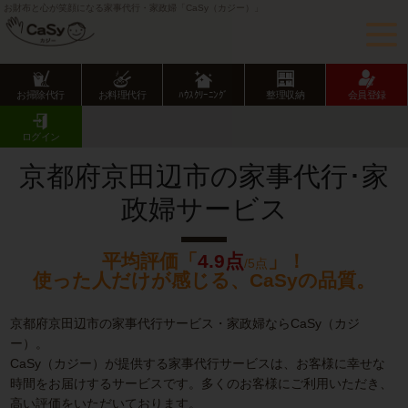
お財布と心が笑顔になる家事代行・家政婦「CaSy（カジー）」
お掃除代行
お料理代行
ﾊｳｽｸﾘｰﾆﾝｸﾞ
整理収納
会員登録
CaSy TOP
京都府の家事代行サービス
京都府市部の家事代行サービス
京田辺市の家事代行･家政婦サービス
ログイン
京都府京田辺市の家事代行･家
政婦サービス
平均評価「
4.9点
」！
/5点
使った人だけが感じる、CaSyの品質。
京都府京田辺市の家事代行サービス・家政婦ならCaSy（カジ
ー）。
CaSy（カジー）が提供する家事代行サービスは、お客様に幸せな
時間をお届けするサービスです。多くのお客様にご利用いただき、
高い評価をいただいております。