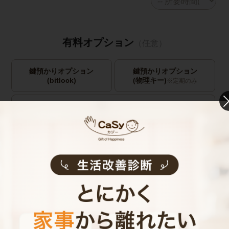
有料オプション
（任意）
鍵預かりオプション
鍵預かりオプション
(bitlock)
(物理キー)
※定期のみ
キャストの指名
お見積り内容
0
ご利用時間
時間