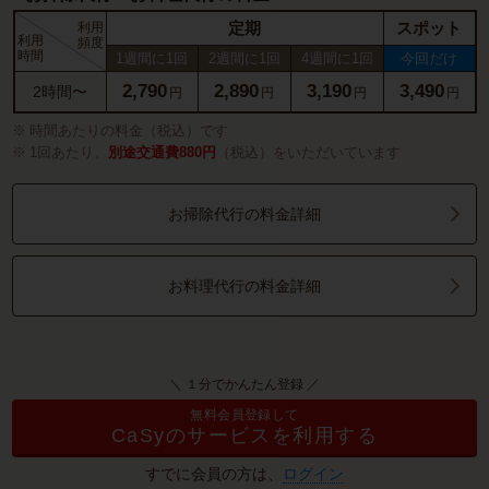
定期
スポット
利用
利用
頻度
時間
1週間に1回
2週間に1回
4週間に1回
今回だけ
2,790
2,890
3,190
3,490
2時間〜
円
円
円
円
時間あたりの料金（税込）です
1回あたり、
別途交通費880円
（税込）をいただいています
お掃除代行の料金詳細
お料理代行の料金詳細
＼ １分でかんたん登録 ／
無料会員登録して
CaSyのサービスを利用する
すでに会員の方は、
ログイン