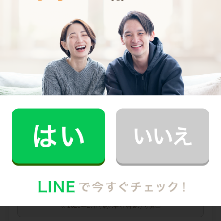
0
料金（税込・交通費込）
円
--
他社との比較
業界大手B社
--
--
円
--
中堅CH社
--
--
円
--
※ 2026年2月時点の各社料金から算出