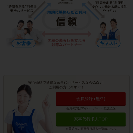
安心価格で良質な家事代行サービスならCaSy！
ご利用の方は今すぐ！
会員登録 (無料)
会員の方はマイページへ
→
ログイン
家事代行求人TOP
京田辺市の家事代行求人一覧は
こちら