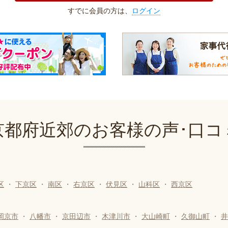
すでに会員の方は、
ログイン
京都府近郊のお客様の声･口コ
区
・
下京区
・
南区
・
右京区
・
伏見区
・
山科区
・
西京区
岡京市
・
八幡市
・
京田辺市
・
木津川市
・
大山崎町
・
久御山町
・
井