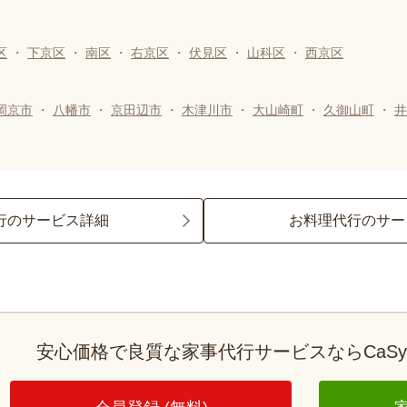
区
・
下京区
・
南区
・
右京区
・
伏見区
・
山科区
・
西京区
岡京市
・
八幡市
・
京田辺市
・
木津川市
・
大山崎町
・
久御山町
・
井
行のサービス詳細
お料理代行のサー
安心価格で良質な家事代行サービスならCaS