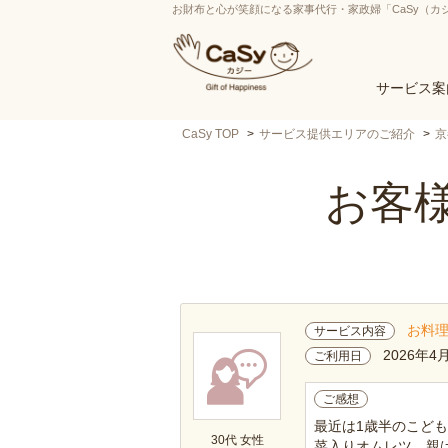
お財布と心が笑顔になる家事代行・家政婦「CaSy（カ
サービス案
CaSy TOP
サービス提供エリアのご紹介
京
お客様
お料
サービス内容
2026年4
ご利用日
ご感想
最近は1歳半のこど
30代 女性
菜入りオムレツ、親は