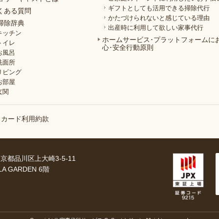
ギフトとしても活用できる掃除代行
くある質問
かたづけられないと感じている理由
掃除辞典
出産時に利用して欲しい家事代行
キッチン
ホームサービス･プラットフォームに
トイレ
心･安全行動原則
お風呂
洗面所
リビング
お部屋
玄関
トカード利用約款
 東京都品川区上大崎3-5-11
LA GARDEN 6階
］