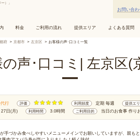
ジー）」
お問い合わ
内
料金
ご利用の流れ
提供エリア
よくある質問
都府
京都市
左京区
お客様の声･口コミ一覧
の声･口コミ| 左京区(
理代行
定期 毎週
評価
利用頻度
提供エリ
月27日(月)
3.0時間
当日のお食事 作り
利用時間
ご利用目的
もが手づかみ食べしやすいメニューメインでお願いしていますが、親も
豚肉アスパラ巻が気に入りました！軽く味付...