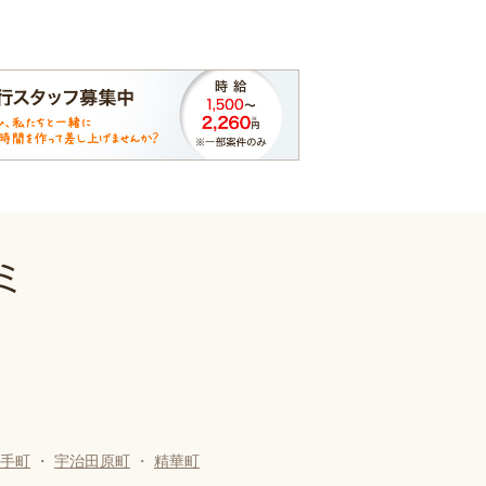
ミ
手町
・
宇治田原町
・
精華町