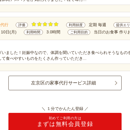
理代行
定期 毎週
評価
利用頻度
提供エリ
月10日(月)
3.0時間
当日のお食事 作り
利用時間
ご利用目的
ざいました！妊娠中なので、体調を聞いていただき食べられそうなもの
て食べやすいものをたくさん作っていただき...
左京区の家事代行サービス詳細
＼ １分でかんたん登録 ／
初めてご利用の方は
まずは無料会員登録