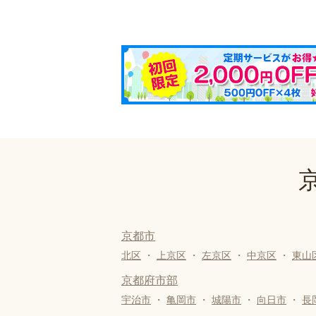
京都市
北区
・
上京区
・
左京区
・
中京区
・
東山
京都府市部
宇治市
・
亀岡市
・
城陽市
・
向日市
・
長