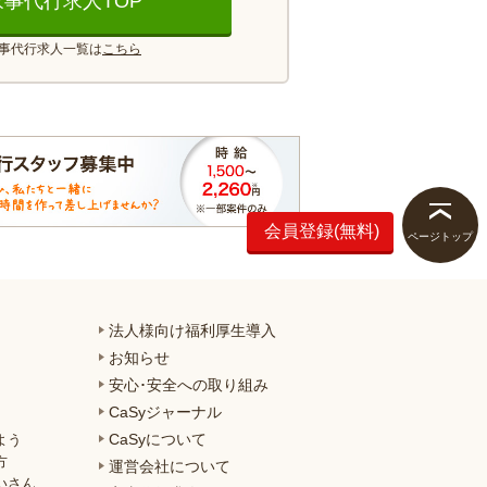
家事代行求人TOP
事代行求人一覧は
こちら
会員登録(無料)
ページトップ
法人様向け福利厚生導入
お知らせ
安心･安全への取り組み
CaSyジャーナル
CaSyについて
よう
方
運営会社について
いさん