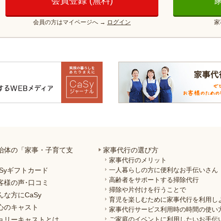
会員登録 (無料)
会員の方はマイページへ
→
ログイン
家
治体の「家事・子育て支
家事代行の選び方
」
家事代行のメリット
aSyギフトカード
一人暮らしの方に便利なお手伝いさん
高齢者をサポートする掃除代行
客様の声･口コミ
掃除や片付けを行うことで
んな方にCaSy
育児を楽しむために家事代行を利用し
心のキャスト
家事代行サービス利用時の時間の使い
ョリーキャストとは
ご家庭のイベントに利用したいお手伝