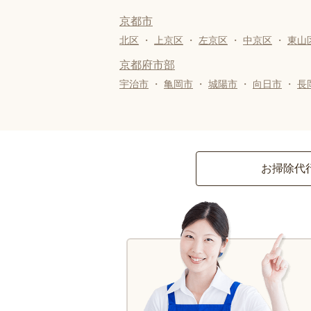
京都市
北区
・
上京区
・
左京区
・
中京区
・
東山
京都府市部
宇治市
・
亀岡市
・
城陽市
・
向日市
・
長
お掃除代