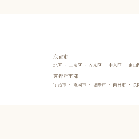
京都市
北区
・
上京区
・
左京区
・
中京区
・
東山
京都府市部
宇治市
・
亀岡市
・
城陽市
・
向日市
・
長