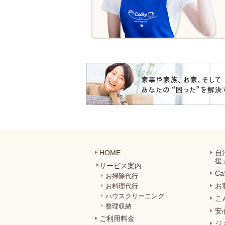
HOME
自
援
サービス案内
C
お掃除代行
お
お料理代行
ハウスクリーニング
こ
整理収納
安
ご利用料金
ジ