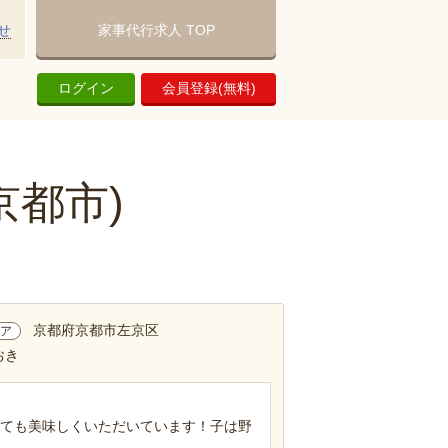
せ
家事代行求人 TOP
ログイン
会員登録(無料)
京都市)
京都府京都市左京区
ア
おき
とても美味しくいただいています！子は野