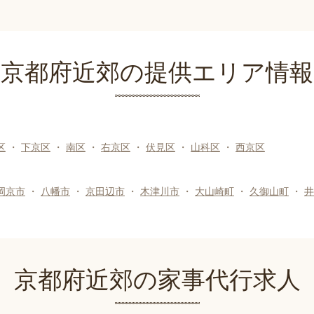
京都府近郊の提供エリア情報
区
・
下京区
・
南区
・
右京区
・
伏見区
・
山科区
・
西京区
岡京市
・
八幡市
・
京田辺市
・
木津川市
・
大山崎町
・
久御山町
・
井
京都府近郊の家事代行求人