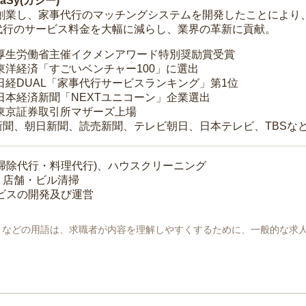
Sy(カジー)
年に創業し、家事代行のマッチングシステムを開発したことによ
代行のサービス料金を大幅に減らし、業界の革新に貢献。
 厚生労働省主催イクメンアワード特別奨励賞受賞
 東洋経済「すごいベンチャー100」に選出
 日経DUAL「家事代行サービスランキング」第1位
 日本経済新聞「NEXTユニコーン」企業選出
 東京証券取引所マザーズ上場
新聞、朝日新聞、読売新聞、テレビ朝日、日本テレビ、TBSな
掃除代行・料理代行)、ハウスクリーニング
・店舗・ビル清掃
ービスの開発及び運営
地」などの用語は、求職者が内容を理解しやすくするために、一般的な求