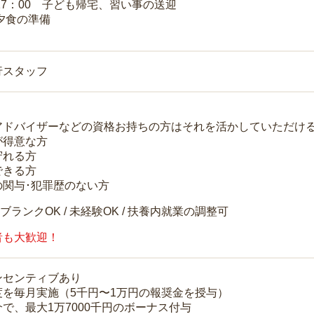
～17：00 子ども帰宅、習い事の送迎
 夕食の準備
行スタッフ
アドバイザーなどの資格お持ちの方はそれを活かしていただけ
が得意な方
守れる方
できる方
の関与･犯罪歴のない方
 ブランクOK / 未経験OK / 扶養内就業の調整可
者も大歓迎！
ンセンティブあり
度を毎月実施（5千円〜1万円の報奨金を授与）
で、最大1万7000千円のボーナス付与