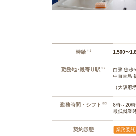
※1
時給
1,500〜1,
※2
勤務地･最寄り駅
白鷺 徒歩
中百舌鳥 
（大阪府
※3
勤務時間・シフト
8時～20
最低就業
契約形態
業務委託