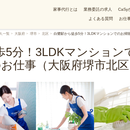
家事代行とは
業務委託の求人
CaS
よくある質問
お仕事
人一覧
大阪府
堺市
北区
白鷺駅から徒歩5分！3LDKマンションでのお
5分！3LDKマンショ
のお仕事（大阪府堺市北区