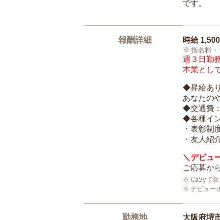
です。
報酬詳細
時給
1,50
指名料・
週３日勤務
本業として
◆昇給あ
あなたの
◆交通費
◆各種イ
・表彰制
・友人紹介
＼デビュー
ご応募から
CaSy
デビュー
勤務地
大阪府堺