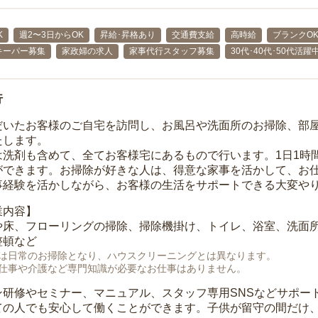
K
週2〜3日からOK
昇給･昇格あり
交通費支給
高時給
ブランクO
キーパー募集
家政婦の求人
家事代行スタッフ募集
30代･40代･50代活躍
行
だいたお客様のご自宅を訪問し、お風呂や洗面所のお掃除、部
たします。
は洗剤も含めて、全てお客様宅にあるもので行います。1日1時
ができます。お掃除が好きな人は、得意な家事を活かして、お
事経験を活かしながら、お客様の生活をサポートできる大変や
業内容】
や床、フローリングの掃除、掃除機掛け、トイレ、浴室、洗面
整頓など
は日常のお掃除となり、ハウスクリーニングとは異なります。
仕事や介護など専門知識が必要なお仕事はありません。
ン研修やセミナー、マニュアル、スタッフ専用SNSなどサポー
ての人でも安心して働くことができます。子供が留守の間だけ、