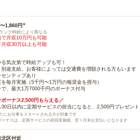
※
0〜1,860円
ランク時給により異なる
で月収10万円も可能
月収30万以上も可能
り
やる気次第で時給アップも可！
：別途支給。お客様によっては交通費を増額される方もいます
ンセンティブあり
度を毎月実施（5千円〜1万円の報奨金を授与）
で、最大1万7000千円のボーナス付与
ボーナス2,500円もらえる／
30日以内に定期サービスの担当になると、2,500円プレゼント
で新たにお仕事をスタートされる方が対象です
ボーナスは、定期サービスの初回実施後、翌々月末お支払いとなります
市北区付近