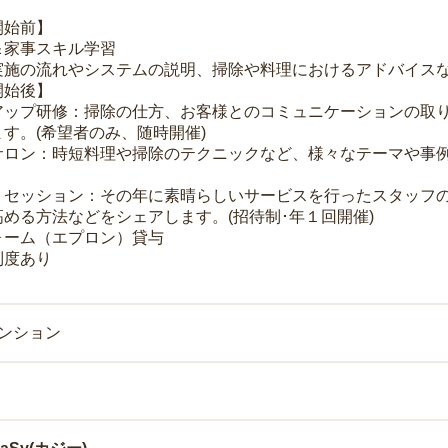
開始前】
＆家事スキル学習
実施の流れやシステムの説明、掃除や料理におけるアドバイス
開始後】
アップ研修：掃除の仕方、お客様とのコミュニケーションの取
す。(希望者のみ、随時開催)
サロン：時短料理や掃除のテクニックなど、様々なテーマや事例
トセッション：その年に素晴らしいサービスを行ったスタッフ
める方法などをシェアします。(招待制･年１回開催)
ォーム（エプロン）貸与
制度あり
マンション