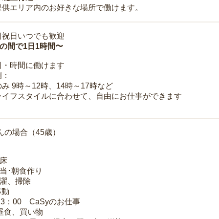
提供エリア内のお好きな場所で働けます。
日祝日いつでも歓迎
時の間で1日1時間〜
日・時間に働けます
例：
み 9時～12時、14時～17時など
ライフスタイルに合わせて、自由にお仕事ができます
んの場合（45歳）
起床
弁当･朝食作り
洗濯、掃除
移動
13：00 CaSyのお仕事
 昼食、買い物