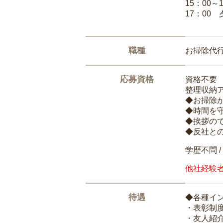
15：00
17：00
職種
お掃除代
応募資格
資格不要
整理収納
◆お掃除
◆時間を
◆挨拶の
◆反社と
学歴不問 /
他社経験
待遇
◆各種イ
・表彰制
・友人紹介