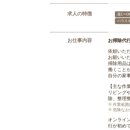
求人の特徴
週1〜O
ハウス
お仕事内容
お掃除代
依頼いた
お願いい
掃除用品
働くこと
自分の家
【主な作
リビング
除、整理
作業範囲
危険なお
オンライ
行が初め