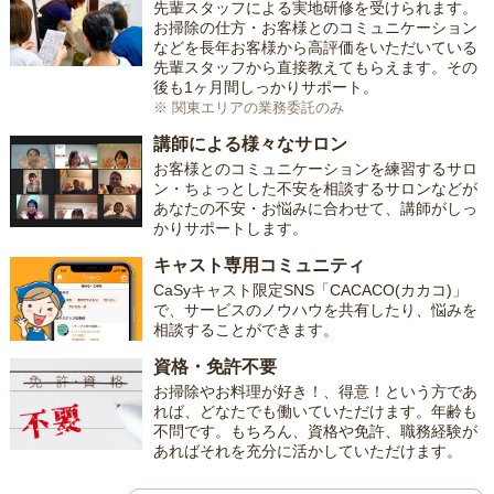
先輩スタッフによる実地研修を受けられます。
お掃除の仕方・お客様とのコミュニケーション
などを長年お客様から高評価をいただいている
先輩スタッフから直接教えてもらえます。その
後も1ヶ月間しっかりサポート。
※ 関東エリアの業務委託のみ
講師による様々なサロン
お客様とのコミュニケーションを練習するサロ
ン・ちょっとした不安を相談するサロンなどが
あなたの不安・お悩みに合わせて、講師がしっ
かりサポートします。
キャスト専用コミュニティ
CaSyキャスト限定SNS「CACACO(カカコ)」
で、サービスのノウハウを共有したり、悩みを
相談することができます。
資格・免許不要
お掃除やお料理が好き！、得意！という方であ
れば、どなたでも働いていただけます。年齢も
不問です。もちろん、資格や免許、職務経験が
あればそれを充分に活かしていただけます。