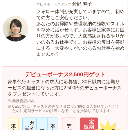
鈴野 寿子
本社サポートスタッフ
フォロー体制が充実していますので、初め
ての方もご安心ください。
あなたのお掃除や整理収納の経験やスキル
を存分に活かせます。お客様は家事にお困
りの方が多いので、大変感謝されるやりが
いのあるお仕事です。お客様の毎日を笑顔
にする、大変やりがいのあるお仕事を始め
ませんか？
デビューボーナス2,500円ゲット
家事代行キャストの求人に応募後、30日以内に定期サ
ービスの担当になった方に
2,500円のデビューボーナス
をプレゼント
しています。
業務委託のみ
CaSyでは、キャストのみなさまに安定的な収入を得ていただく
ために定期サービスの担当になることを推奨しております。