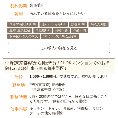
業務委託
契約形態
汚れている箇所をキレイにしたい
希望
スキマ時間勤務OK
週2〜3日からOK
扶養内OK
高収入可能
主婦･主夫歓迎
未経験OK
資格不要
年齢不問
お手伝いさんの求人
30代･40代･50代活躍中
この求人の詳細を見る
中野(東京都)駅から徒歩5分！1LDKマンションでのお掃
除代行のお仕事（東京都中野区）
1,500〜1,860円
、交通費支給、前払い制度あり
時給
中野(東京都) 徒歩5分
勤務地
（東京都中野区付近）
8時～20時の間で1時間〜、好きな日に働くこと
勤務時間
が可能です。(候補の日時から選択)
キッチン、トイレ、お風呂、洗面所、リビン
仕事内容
グ、その他のお掃除