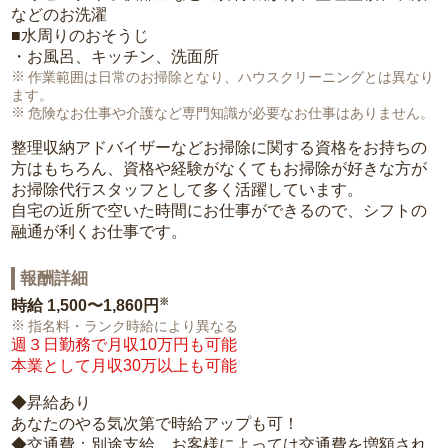
などのお洗濯
■水周りのおそうじ
・お風呂、キッチン、洗面所
作業範囲は日常のお掃除となり、ハウスクリーニングとは異なり
ます。
危険なお仕事や介護など専門知識が必要なお仕事はありません。
整理収納アドバイザーなどお掃除に関する資格をお持ちの
方はもちろん、資格や経験がなくてもお掃除が好きな方が
お掃除代行スタッフとして多く活躍しています。
自宅の近所で空いた時間にお仕事ができるので、シフトの
融通が利くお仕事です。
報酬詳細
※
時給
1,500〜1,860円
指名料・ランク時給により異なる
週３日勤務で月収10万円も可能
本業として月収30万以上も可能
◆昇給あり
あなたのやる気次第で時給アップも可！
◆交通費：別途支給。お客様によっては交通費を増額され