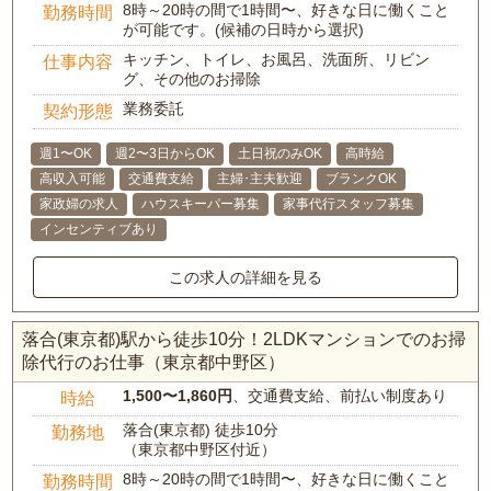
8時～20時の間で1時間〜、好きな日に働くこと
勤務時間
が可能です。(候補の日時から選択)
キッチン、トイレ、お風呂、洗面所、リビン
仕事内容
グ、その他のお掃除
業務委託
契約形態
週1〜OK
週2〜3日からOK
土日祝のみOK
高時給
高収入可能
交通費支給
主婦･主夫歓迎
ブランクOK
家政婦の求人
ハウスキーパー募集
家事代行スタッフ募集
インセンティブあり
この求人の詳細を見る
落合(東京都)駅から徒歩10分！2LDKマンションでのお掃
除代行のお仕事（東京都中野区）
1,500〜1,860円
、交通費支給、前払い制度あり
時給
落合(東京都) 徒歩10分
勤務地
（東京都中野区付近）
8時～20時の間で1時間〜、好きな日に働くこと
勤務時間