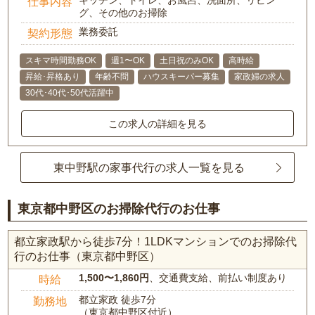
キッチン、トイレ、お風呂、洗面所、リビン
仕事内容
グ、その他のお掃除
業務委託
契約形態
スキマ時間勤務OK
週1〜OK
土日祝のみOK
高時給
昇給･昇格あり
年齢不問
ハウスキーパー募集
家政婦の求人
30代･40代･50代活躍中
この求人の詳細を見る
東中野駅の家事代行の求人一覧を見る
東京都中野区のお掃除代行のお仕事
都立家政駅から徒歩7分！1LDKマンションでのお掃除代
行のお仕事（東京都中野区）
1,500〜1,860円
、交通費支給、前払い制度あり
時給
都立家政 徒歩7分
勤務地
（東京都中野区付近）