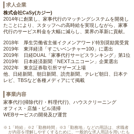
求人企業
株式会社CaSy(カジー)
2014年に創業し、家事代行のマッチングシステムを開発し
たことにより、スタッフへの高時給を実現しながら、家事
代行のサービス料金を大幅に減らし、業界の革新に貢献。
2018年 厚生労働省主催イクメンアワード特別奨励賞受賞
2019年 東洋経済「すごいベンチャー100」に選出
2019年 日経DUAL「家事代行サービスランキング」第1位
2019年 日本経済新聞「NEXTユニコーン」企業選出
2022年 東京証券取引所マザーズ上場
他、日経新聞、朝日新聞、読売新聞、テレビ朝日、日本テ
レビ、TBSなど各種メディアにて掲載
事業内容
家事代行(掃除代行・料理代行)、ハウスクリーニング
オフィス・店舗・ビル清掃
WEBサービスの開発及び運営
1「時給」※2「勤務時間」※3「勤務地」などの用語は、求職者
が内容を理解しやすくするために、一般的な求人用語を用いたも