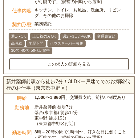
が可能です。(候補の日時から選択)
キッチン、トイレ、お風呂、洗面所、リビン
仕事内容
グ、その他のお掃除
業務委託
契約形態
週1〜OK
土日祝のみOK
週2〜3日からOK
交通費支給
高時給
学歴不問
ハウスキーパー募集
30代･40代･50代活躍中
この求人の詳細を見る
新井薬師前駅から徒歩7分！3LDK一戸建てでのお掃除代
行のお仕事（東京都中野区）
1,500〜1,860円
、交通費支給、前払い制度あり
時給
新井薬師前 徒歩7分
勤務地
落合(東京都) 徒歩12分
東中野 徒歩15分
（東京都中野区付近）
8時～20時の間で1時間〜、好きな日に働くこと
勤務時間
が可能です。(候補の日時から選択)