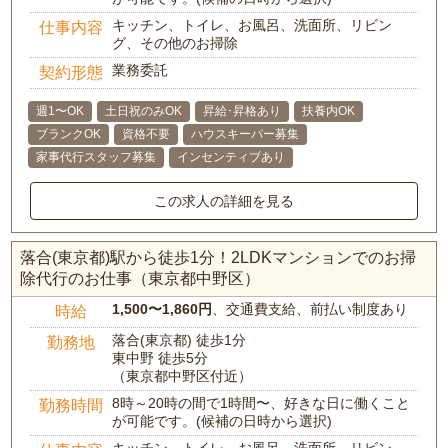
キッチン、トイレ、お風呂、洗面所、リビン
仕事内容
グ、その他のお掃除
業務委託
契約形態
週1〜OK
土日祝のみOK
昇給･昇格あり
扶養内OK
ブランクOK
資格不要
ハウスキーパー募集
家事代行スタッフ募集
インセンティブあり
この求人の詳細を見る
落合(東京都)駅から徒歩1分！2LDKマンションでのお掃
除代行のお仕事（東京都中野区）
1,500〜1,860円
、交通費支給、前払い制度あり
時給
落合(東京都) 徒歩1分
勤務地
東中野 徒歩5分
（東京都中野区付近）
8時～20時の間で1時間〜、好きな日に働くこと
勤務時間
が可能です。(候補の日時から選択)