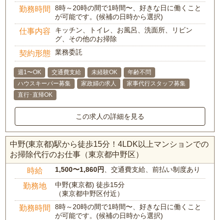
8時～20時の間で1時間〜、好きな日に働くこと
勤務時間
が可能です。(候補の日時から選択)
キッチン、トイレ、お風呂、洗面所、リビン
仕事内容
グ、その他のお掃除
業務委託
契約形態
週1〜OK
交通費支給
未経験OK
年齢不問
ハウスキーパー募集
家政婦の求人
家事代行スタッフ募集
直行･直帰OK
この求人の詳細を見る
中野(東京都)駅から徒歩15分！4LDK以上マンションでの
お掃除代行のお仕事（東京都中野区）
1,500〜1,860円
、交通費支給、前払い制度あり
時給
中野(東京都) 徒歩15分
勤務地
（東京都中野区付近）
8時～20時の間で1時間〜、好きな日に働くこと
勤務時間
が可能です。(候補の日時から選択)