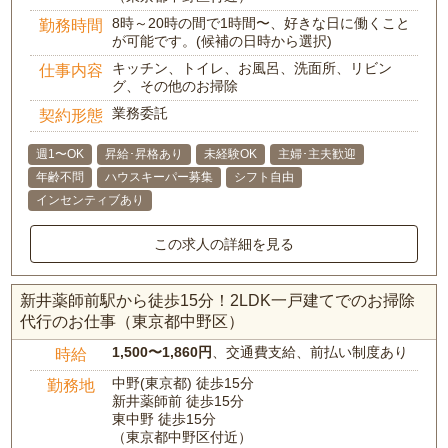
8時～20時の間で1時間〜、好きな日に働くこと
勤務時間
が可能です。(候補の日時から選択)
キッチン、トイレ、お風呂、洗面所、リビン
仕事内容
グ、その他のお掃除
業務委託
契約形態
週1〜OK
昇給･昇格あり
未経験OK
主婦･主夫歓迎
年齢不問
ハウスキーパー募集
シフト自由
インセンティブあり
この求人の詳細を見る
新井薬師前駅から徒歩15分！2LDK一戸建てでのお掃除
代行のお仕事（東京都中野区）
1,500〜1,860円
、交通費支給、前払い制度あり
時給
中野(東京都) 徒歩15分
勤務地
新井薬師前 徒歩15分
東中野 徒歩15分
（東京都中野区付近）