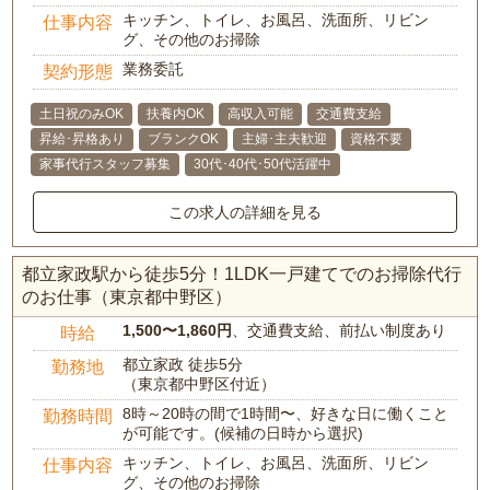
キッチン、トイレ、お風呂、洗面所、リビン
仕事内容
グ、その他のお掃除
業務委託
契約形態
土日祝のみOK
扶養内OK
高収入可能
交通費支給
昇給･昇格あり
ブランクOK
主婦･主夫歓迎
資格不要
家事代行スタッフ募集
30代･40代･50代活躍中
この求人の詳細を見る
都立家政駅から徒歩5分！1LDK一戸建てでのお掃除代行
のお仕事（東京都中野区）
1,500〜1,860円
、交通費支給、前払い制度あり
時給
都立家政 徒歩5分
勤務地
（東京都中野区付近）
8時～20時の間で1時間〜、好きな日に働くこと
勤務時間
が可能です。(候補の日時から選択)
キッチン、トイレ、お風呂、洗面所、リビン
仕事内容
グ、その他のお掃除