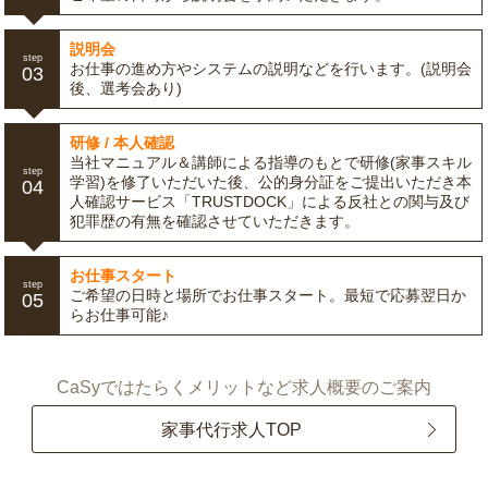
説明会
step
お仕事の進め方やシステムの説明などを行います。(説明会
03
後、選考会あり)
研修 / 本人確認
当社マニュアル＆講師による指導のもとで研修(家事スキル
step
学習)を修了いただいた後、公的身分証をご提出いただき本
04
人確認サービス「TRUSTDOCK」による反社との関与及び
犯罪歴の有無を確認させていただきます。
お仕事スタート
step
ご希望の日時と場所でお仕事スタート。最短で応募翌日か
05
らお仕事可能♪
CaSyではたらくメリットなど求人概要のご案内
家事代行求人TOP