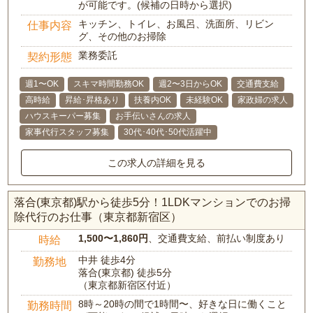
が可能です。(候補の日時から選択)
キッチン、トイレ、お風呂、洗面所、リビン
仕事内容
グ、その他のお掃除
業務委託
契約形態
週1〜OK
スキマ時間勤務OK
週2〜3日からOK
交通費支給
高時給
昇給･昇格あり
扶養内OK
未経験OK
家政婦の求人
ハウスキーパー募集
お手伝いさんの求人
家事代行スタッフ募集
30代･40代･50代活躍中
この求人の詳細を見る
落合(東京都)駅から徒歩5分！1LDKマンションでのお掃
除代行のお仕事（東京都新宿区）
1,500〜1,860円
、交通費支給、前払い制度あり
時給
中井 徒歩4分
勤務地
落合(東京都) 徒歩5分
（東京都新宿区付近）
8時～20時の間で1時間〜、好きな日に働くこと
勤務時間