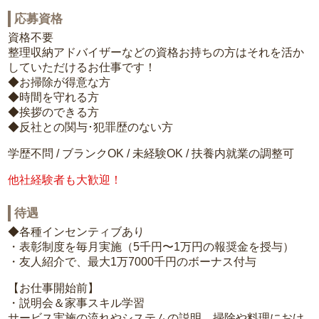
応募資格
資格不要
整理収納アドバイザーなどの資格お持ちの方はそれを活か
していただけるお仕事です！
◆お掃除が得意な方
◆時間を守れる方
◆挨拶のできる方
◆反社との関与･犯罪歴のない方
学歴不問 / ブランクOK / 未経験OK / 扶養内就業の調整可
他社経験者も大歓迎！
待遇
◆各種インセンティブあり
・表彰制度を毎月実施（5千円〜1万円の報奨金を授与）
・友人紹介で、最大1万7000千円のボーナス付与
【お仕事開始前】
・説明会＆家事スキル学習
サービス実施の流れやシステムの説明、掃除や料理におけ