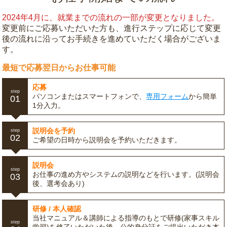
2024年4月に、就業までの流れの一部が変更となりました。
変更前にご応募いただいた方も、進行ステップに応じて変更
後の流れに沿ってお手続きを進めていただく場合がございま
す。
最短で応募翌日からお仕事可能
応募
step
パソコンまたはスマートフォンで、
専用フォーム
から簡単
01
1分入力。
説明会を予約
step
02
ご希望の日時から説明会を予約いただきます。
説明会
step
お仕事の進め方やシステムの説明などを行います。(説明会
03
後、選考会あり)
研修 / 本人確認
当社マニュアル＆講師による指導のもとで研修(家事スキル
step