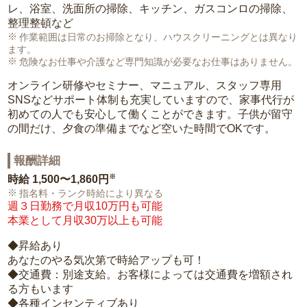
レ、浴室、洗面所の掃除、キッチン、ガスコンロの掃除、
整理整頓など
作業範囲は日常のお掃除となり、ハウスクリーニングとは異なり
ます。
危険なお仕事や介護など専門知識が必要なお仕事はありません。
オンライン研修やセミナー、マニュアル、スタッフ専用
SNSなどサポート体制も充実していますので、家事代行が
初めての人でも安心して働くことができます。子供が留守
の間だけ、夕食の準備までなど空いた時間でOKです。
報酬詳細
※
時給
1,500〜1,860円
指名料・ランク時給により異なる
週３日勤務で月収10万円も可能
本業として月収30万以上も可能
◆昇給あり
あなたのやる気次第で時給アップも可！
◆交通費：別途支給。お客様によっては交通費を増額され
る方もいます
◆各種インセンティブあり