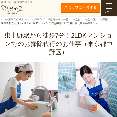
家事代行・家政婦の求人サイト
スタッフに応募する
メニュー
CaSy 家事代行求人 TOP
家事代行・家政婦の求人一覧
東京都
東京23区
中野区
東中野駅から徒歩7分！2LDKマンションでのお掃除代行のお仕事（東京都中野区）
東中野駅から徒歩7分！2LDKマンショ
ンでのお掃除代行のお仕事（東京都中
野区）