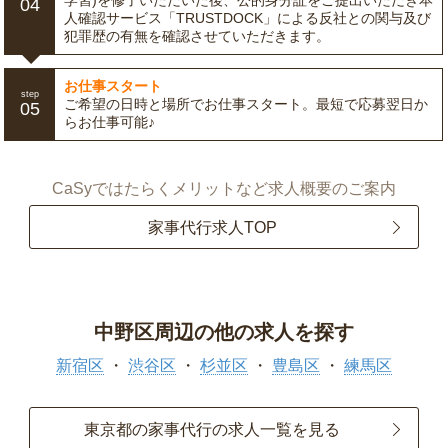
学習)を修了いただいた後、公的身分証をご提出いただき本
04
人確認サービス「TRUSTDOCK」による反社との関与及び
犯罪歴の有無を確認させていただきます。
お仕事スタート
step
ご希望の日時と場所でお仕事スタート。最短で応募翌日か
05
らお仕事可能♪
CaSyではたらくメリットなど求人概要のご案内
家事代行求人TOP
中野区周辺の他の求人を探す
新宿区
渋谷区
杉並区
豊島区
練馬区
東京都の家事代行の求人一覧を見る