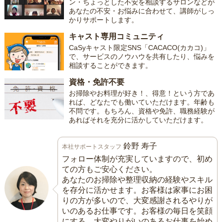
ン・ちょっとした不安を相談するサロンなどが
あなたの不安・お悩みに合わせて、講師がしっ
かりサポートします。
キャスト専用コミュニティ
CaSyキャスト限定SNS「CACACO(カカコ)」
で、サービスのノウハウを共有したり、悩みを
相談することができます。
資格・免許不要
お掃除やお料理が好き！、得意！という方であ
れば、どなたでも働いていただけます。年齢も
不問です。もちろん、資格や免許、職務経験が
あればそれを充分に活かしていただけます。
鈴野 寿子
本社サポートスタッフ
フォロー体制が充実していますので、初め
ての方もご安心ください。
あなたのお掃除や整理収納の経験やスキル
を存分に活かせます。お客様は家事にお困
りの方が多いので、大変感謝されるやりが
いのあるお仕事です。お客様の毎日を笑顔
にする、大変やりがいのあるお仕事を始め