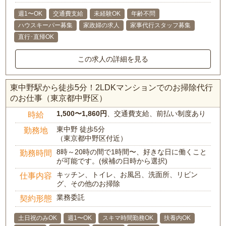
週1〜OK
交通費支給
未経験OK
年齢不問
ハウスキーパー募集
家政婦の求人
家事代行スタッフ募集
直行･直帰OK
この求人の詳細を見る
東中野駅から徒歩5分！2LDKマンションでのお掃除代行
のお仕事（東京都中野区）
1,500〜1,860円
、交通費支給、前払い制度あり
時給
東中野 徒歩5分
勤務地
（東京都中野区付近）
8時～20時の間で1時間〜、好きな日に働くこと
勤務時間
が可能です。(候補の日時から選択)
キッチン、トイレ、お風呂、洗面所、リビン
仕事内容
グ、その他のお掃除
業務委託
契約形態
土日祝のみOK
週1〜OK
スキマ時間勤務OK
扶養内OK