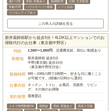
週1〜OK
昇給･昇格あり
未経験OK
主婦･主夫歓迎
年齢不問
ハウスキーパー募集
シフト自由
インセンティブあり
この求人の詳細を見る
新井薬師前駅から徒歩5分！4LDK以上マンションでのお
掃除代行のお仕事（東京都中野区）
1,500〜1,860円
、交通費支給、前払い制度あり
時給
新井薬師前 徒歩5分
勤務地
中野(東京都) 徒歩15分
（東京都中野区付近）
8時～20時の間で1時間〜、好きな日に働くこと
勤務時間
が可能です。(候補の日時から選択)
キッチン、トイレ、お風呂、洗面所、リビン
仕事内容
グ、その他のお掃除
業務委託
契約形態
スキマ時間勤務OK
高時給
昇給･昇格あり
高収入可能