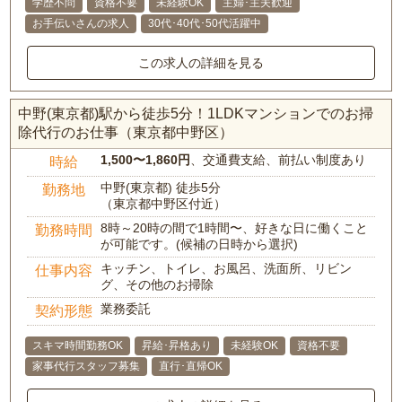
学歴不問
資格不要
未経験OK
主婦･主夫歓迎
お手伝いさんの求人
30代･40代･50代活躍中
この求人の詳細を見る
中野(東京都)駅から徒歩5分！1LDKマンションでのお掃
除代行のお仕事（東京都中野区）
1,500〜1,860円
、交通費支給、前払い制度あり
時給
中野(東京都) 徒歩5分
勤務地
（東京都中野区付近）
8時～20時の間で1時間〜、好きな日に働くこと
勤務時間
が可能です。(候補の日時から選択)
キッチン、トイレ、お風呂、洗面所、リビン
仕事内容
グ、その他のお掃除
業務委託
契約形態
スキマ時間勤務OK
昇給･昇格あり
未経験OK
資格不要
家事代行スタッフ募集
直行･直帰OK