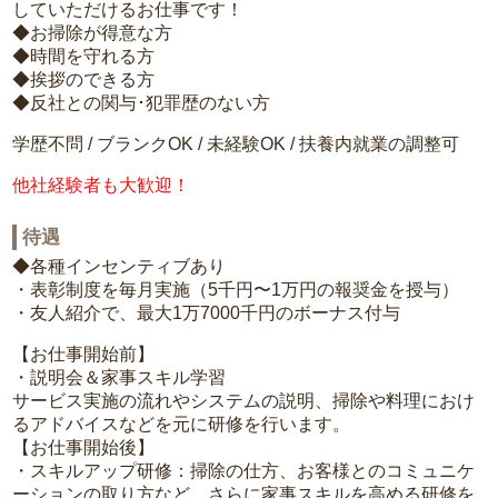
していただけるお仕事です！
◆お掃除が得意な方
◆時間を守れる方
◆挨拶のできる方
◆反社との関与･犯罪歴のない方
学歴不問 / ブランクOK / 未経験OK / 扶養内就業の調整可
他社経験者も大歓迎！
待遇
◆各種インセンティブあり
・表彰制度を毎月実施（5千円〜1万円の報奨金を授与）
・友人紹介で、最大1万7000千円のボーナス付与
【お仕事開始前】
・説明会＆家事スキル学習
サービス実施の流れやシステムの説明、掃除や料理におけ
るアドバイスなどを元に研修を行います。
【お仕事開始後】
・スキルアップ研修：掃除の仕方、お客様とのコミュニケ
ーションの取り方など、さらに家事スキルを高める研修を