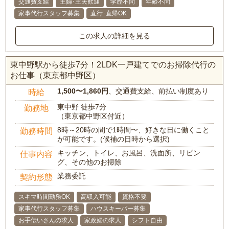
交通費支給
主婦･主夫歓迎
学歴不問
年齢不問
家事代行スタッフ募集
直行･直帰OK
この求人の詳細を見る
東中野駅から徒歩7分！2LDK一戸建てでのお掃除代行の
お仕事（東京都中野区）
1,500〜1,860円
、交通費支給、前払い制度あり
時給
東中野 徒歩7分
勤務地
（東京都中野区付近）
8時～20時の間で1時間〜、好きな日に働くこと
勤務時間
が可能です。(候補の日時から選択)
キッチン、トイレ、お風呂、洗面所、リビン
仕事内容
グ、その他のお掃除
業務委託
契約形態
スキマ時間勤務OK
高収入可能
資格不要
家事代行スタッフ募集
ハウスキーパー募集
お手伝いさんの求人
家政婦の求人
シフト自由