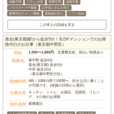
年齢不問
ブランクOK
学歴不問
資格不要
ハウスキーパー募集
お手伝いさんの求人
家事代行スタッフ募集
家政婦の求人
シフト自由
この求人の詳細を見る
落合(東京都)駅から徒歩5分！3LDKマンションでのお掃
除代行のお仕事（東京都中野区）
1,500〜1,860円
、交通費支給、前払い制度あり
時給
東中野 徒歩6分
勤務地
落合(東京都) 徒歩5分
中井 徒歩15分
（東京都中野区付近）
8時～20時の間で1時間〜、好きな日に働くこと
勤務時間
が可能です。(候補の日時から選択)
キッチン、トイレ、お風呂、洗面所、リビン
仕事内容
グ、その他のお掃除
業務委託
契約形態