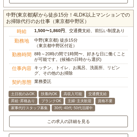
中野(東京都)駅から徒歩15分！4LDK以上マンションでの
お掃除代行のお仕事（東京都中野区）
1,500〜1,860円
、交通費支給、前払い制度あり
時給
中野(東京都) 徒歩15分
勤務地
（東京都中野区付近）
8時～20時の間で1時間〜、好きな日に働くこと
勤務時間
が可能です。(候補の日時から選択)
キッチン、トイレ、お風呂、洗面所、リビン
仕事内容
グ、その他のお掃除
業務委託
契約形態
土日祝のみOK
扶養内OK
高収入可能
交通費支給
昇給･昇格あり
ブランクOK
主婦･主夫歓迎
資格不要
家事代行スタッフ募集
30代･40代･50代活躍中
この求人の詳細を見る