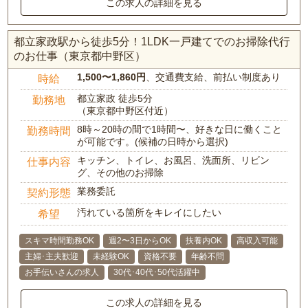
この求人の詳細を見る
都立家政駅から徒歩5分！1LDK一戸建てでのお掃除代行
のお仕事（東京都中野区）
1,500〜1,860円
、交通費支給、前払い制度あり
時給
都立家政 徒歩5分
勤務地
（東京都中野区付近）
8時～20時の間で1時間〜、好きな日に働くこと
勤務時間
が可能です。(候補の日時から選択)
キッチン、トイレ、お風呂、洗面所、リビン
仕事内容
グ、その他のお掃除
業務委託
契約形態
汚れている箇所をキレイにしたい
希望
スキマ時間勤務OK
週2〜3日からOK
扶養内OK
高収入可能
主婦･主夫歓迎
未経験OK
資格不要
年齢不問
お手伝いさんの求人
30代･40代･50代活躍中
この求人の詳細を見る