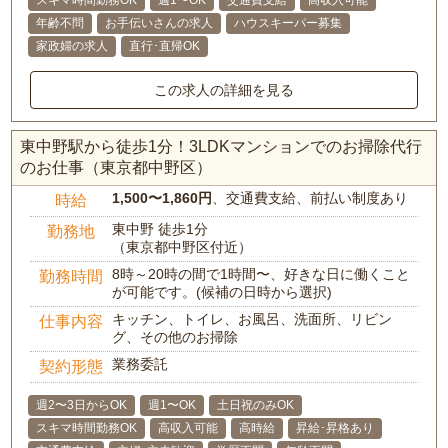
スキマ時間勤務OK
週1〜OK
交通費支給
高収入可能
年齢不問
お手伝いさんの求人
ハウスキーパー募集
家政婦の求人
直行･直帰OK
この求人の詳細を見る
東中野駅から徒歩1分！3LDKマンションでのお掃除代行
のお仕事（東京都中野区）
1,500〜1,860円
、交通費支給、前払い制度あり
時給
東中野 徒歩1分
勤務地
（東京都中野区付近）
8時～20時の間で1時間〜、好きな日に働くこと
勤務時間
が可能です。(候補の日時から選択)
キッチン、トイレ、お風呂、洗面所、リビン
仕事内容
グ、その他のお掃除
業務委託
契約形態
週2〜3日からOK
週1〜OK
土日祝のみOK
スキマ時間勤務OK
高収入可能
高時給
昇給･昇格あり