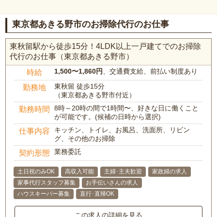
東京都あきる野市のお掃除代行のお仕事
東秋留駅から徒歩15分！4LDK以上一戸建てでのお掃除
代行のお仕事（東京都あきる野市）
1,500〜1,860円
、交通費支給、前払い制度あり
時給
東秋留 徒歩15分
勤務地
（東京都あきる野市付近）
8時～20時の間で1時間〜、好きな日に働くこと
勤務時間
が可能です。(候補の日時から選択)
キッチン、トイレ、お風呂、洗面所、リビン
仕事内容
グ、その他のお掃除
業務委託
契約形態
土日祝のみOK
高収入可能
主婦･主夫歓迎
家政婦の求人
家事代行スタッフ募集
お手伝いさんの求人
ハウスキーパー募集
直行･直帰OK
この求人の詳細を見る