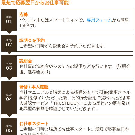
最短で応募翌日からお仕事可能
応募
step
パソコンまたはスマートフォンで、
専用フォーム
から簡単
01
1分入力。
説明会を予約
step
02
ご希望の日時から説明会を予約いただきます。
説明会
step
お仕事の進め方やシステムの説明などを行います。(説明会
03
後、選考会あり)
研修 / 本人確認
当社マニュアル＆講師による指導のもとで研修(家事スキル
step
学習)を修了いただいた後、公的身分証をご提出いただき本
04
人確認サービス「TRUSTDOCK」による反社との関与及び
犯罪歴の有無を確認させていただきます。
お仕事スタート
step
ご希望の日時と場所でお仕事スタート。最短で応募翌日か
05
らお仕事可能♪