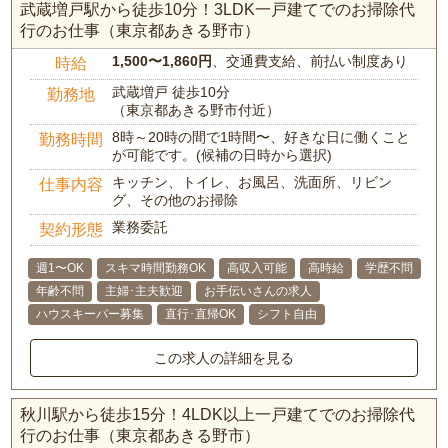
武蔵増戸駅から徒歩10分！3LDK一戸建てでのお掃除代
行のお仕事（東京都あきる野市）
1,500〜1,860円
、交通費支給、前払い制度あり
時給
武蔵増戸 徒歩10分
勤務地
（東京都あきる野市付近）
8時～20時の間で1時間〜、好きな日に働くこと
勤務時間
が可能です。(候補の日時から選択)
キッチン、トイレ、お風呂、洗面所、リビン
仕事内容
グ、その他のお掃除
業務委託
契約形態
週1〜OK
スキマ時間勤務OK
高収入可能
高時給
学歴不問
年齢不問
主婦･主夫歓迎
お手伝いさんの求人
ハウスキーパー募集
直行･直帰OK
シフト自由
この求人の詳細を見る
秋川駅から徒歩15分！4LDK以上一戸建てでのお掃除代
行のお仕事（東京都あきる野市）