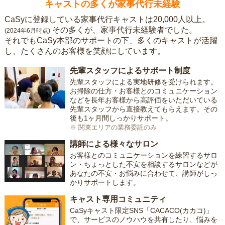
キャストの多くが家事代行未経験
CaSyに登録している家事代行キャストは20,000人以上。
その多くが、家事代行未経験者でした。
(2024年6月時点)
それでもCaSy本部のサポートの下、多くのキャストが活躍
し、たくさんのお客様を笑顔にしています。
先輩スタッフによるサポート制度
先輩スタッフによる実地研修を受けられます。
お掃除の仕方・お客様とのコミュニケーション
などを長年お客様から高評価をいただいている
先輩スタッフから直接教えてもらえます。その
後も1ヶ月間しっかりサポート。
※ 関東エリアの業務委託のみ
講師による様々なサロン
お客様とのコミュニケーションを練習するサロ
ン・ちょっとした不安を相談するサロンなどが
あなたの不安・お悩みに合わせて、講師がしっ
かりサポートします。
キャスト専用コミュニティ
CaSyキャスト限定SNS「CACACO(カカコ)」
で、サービスのノウハウを共有したり、悩みを