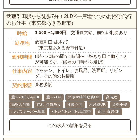
武蔵引田駅から徒歩7分！2LDK一戸建てでのお掃除代行
のお仕事（東京都あきる野市）
1,500〜1,860円
、交通費支給、前払い制度あり
時給
武蔵引田 徒歩7分
勤務地
（東京都あきる野市付近）
8時～20時の間で1時間〜、好きな日に働くこと
勤務時間
が可能です。(候補の日時から選択)
キッチン、トイレ、お風呂、洗面所、リビン
仕事内容
グ、その他のお掃除
業務委託
契約形態
週2〜3日からOK
週1〜OK
スキマ時間勤務OK
高時給
高収入可能
昇給･昇格あり
年齢不問
未経験OK
資格不要
ハウスキーパー募集
30代･40代･50代活躍中
直行･直帰OK
この求人の詳細を見る