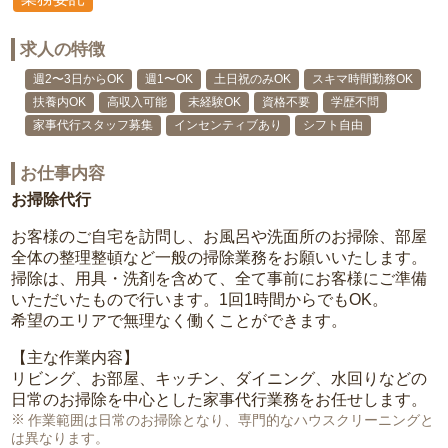
求人の特徴
週2〜3日からOK
週1〜OK
土日祝のみOK
スキマ時間勤務OK
扶養内OK
高収入可能
未経験OK
資格不要
学歴不問
家事代行スタッフ募集
インセンティブあり
シフト自由
お仕事内容
お掃除代行
お客様のご自宅を訪問し、お風呂や洗面所のお掃除、部屋
全体の整理整頓など一般の掃除業務をお願いいたします。
掃除は、用具・洗剤を含めて、全て事前にお客様にご準備
いただいたもので行います。1回1時間からでもOK。
希望のエリアで無理なく働くことができます。
【主な作業内容】
リビング、お部屋、キッチン、ダイニング、水回りなどの
日常のお掃除を中心とした家事代行業務をお任せします。
作業範囲は日常のお掃除となり、専門的なハウスクリーニングと
は異なります。