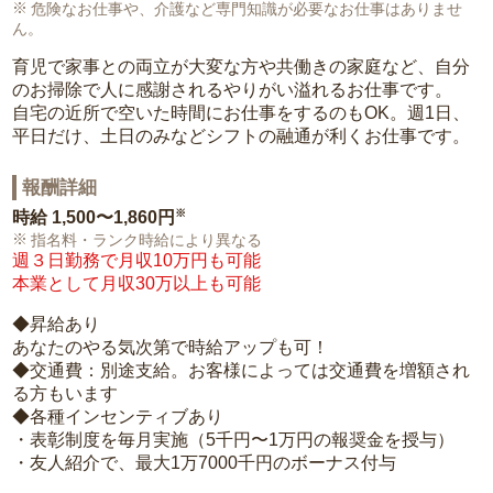
危険なお仕事や、介護など専門知識が必要なお仕事はありませ
ん。
育児で家事との両立が大変な方や共働きの家庭など、自分
のお掃除で人に感謝されるやりがい溢れるお仕事です。
自宅の近所で空いた時間にお仕事をするのもOK。週1日、
平日だけ、土日のみなどシフトの融通が利くお仕事です。
報酬詳細
※
時給
1,500〜1,860円
指名料・ランク時給により異なる
週３日勤務で月収10万円も可能
本業として月収30万以上も可能
◆昇給あり
あなたのやる気次第で時給アップも可！
◆交通費：別途支給。お客様によっては交通費を増額され
る方もいます
◆各種インセンティブあり
・表彰制度を毎月実施（5千円〜1万円の報奨金を授与）
・友人紹介で、最大1万7000千円のボーナス付与