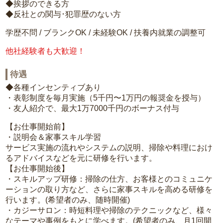
◆挨拶のできる方
◆反社との関与･犯罪歴のない方
学歴不問 / ブランクOK / 未経験OK / 扶養内就業の調整可
他社経験者も大歓迎！
待遇
◆各種インセンティブあり
・表彰制度を毎月実施（5千円〜1万円の報奨金を授与）
・友人紹介で、最大1万7000千円のボーナス付与
【お仕事開始前】
・説明会＆家事スキル学習
サービス実施の流れやシステムの説明、掃除や料理におけ
るアドバイスなどを元に研修を行います。
【お仕事開始後】
・スキルアップ研修：掃除の仕方、お客様とのコミュニケ
ーションの取り方など、さらに家事スキルを高める研修を
行います。(希望者のみ、随時開催)
・カジーサロン：時短料理や掃除のテクニックなど、様々
なテーマや事例をもとに学べます。(希望者のみ、月1回開