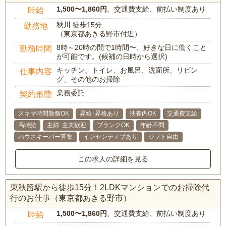
1,500〜1,860円
、交通費支給、前払い制度あり
時給
秋川 徒歩15分
勤務地
（東京都あきる野市付近）
8時～20時の間で1時間〜、好きな日に働くこと
勤務時間
が可能です。(候補の日時から選択)
キッチン、トイレ、お風呂、洗面所、リビン
仕事内容
グ、その他のお掃除
業務委託
契約形態
スキマ時間勤務OK
昇給･昇格あり
扶養内OK
交通費支給
高時給
主婦･主夫歓迎
ブランクOK
年齢不問
ハウスキーパー募集
インセンティブあり
シフト自由
この求人の詳細を見る
東秋留駅から徒歩15分！2LDKマンションでのお掃除代
行のお仕事（東京都あきる野市）
1,500〜1,860円
、交通費支給、前払い制度あり
時給