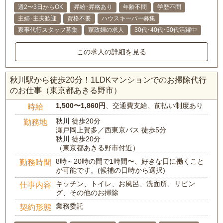
週2〜3日からOK
昇給･昇格あり
年齢不問
学歴不問
主婦･主夫歓迎
資格不要
ハウスキーパー募集
家事代行スタッフ募集
家政婦の求人
30代･40代･50代活躍中
この求人の詳細を見る
秋川駅から徒歩20分！1LDKマンションでのお掃除代行
のお仕事（東京都あきる野市）
1,500〜1,860円
、交通費支給、前払い制度あり
時給
秋川 徒歩20分
勤務地
瀬戸岡上賀多／西東京バス 徒歩5分
秋川 徒歩20分
（東京都あきる野市付近）
8時～20時の間で1時間〜、好きな日に働くこと
勤務時間
が可能です。(候補の日時から選択)
キッチン、トイレ、お風呂、洗面所、リビン
仕事内容
グ、その他のお掃除
業務委託
契約形態