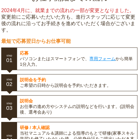
2024年4月に、就業までの流れの一部が変更となりました。
変更前にご応募いただいた方も、進行ステップに応じて変更
後の流れに沿ってお手続きを進めていただく場合がございま
す。
最短で応募翌日からお仕事可能
応募
step
パソコンまたはスマートフォンで、
専用フォーム
から簡単
01
1分入力。
説明会を予約
step
02
ご希望の日時から説明会を予約いただきます。
説明会
step
お仕事の進め方やシステムの説明などを行います。(説明会
03
後、選考会あり)
研修 / 本人確認
当社マニュアル＆講師による指導のもとで研修(家事スキル
step
学習)を修了いただいた後、公的身分証をご提出いただき本