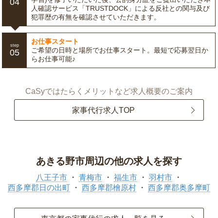
04
人確認サービス「TRUSTDOCK」による反社との関与及び
犯罪歴の有無を確認させていただきます。
お仕事スタート
step
ご希望の日時と場所でお仕事スタート。最短で応募翌日か
05
らお仕事可能♪
CaSyではたらくメリットなど求人概要のご案内
家事代行求人TOP
あきる野市周辺の他の求人を探す
八王子市
青梅市
福生市
羽村市
西多摩郡日の出町
西多摩郡檜原村
西多摩郡奥多摩町