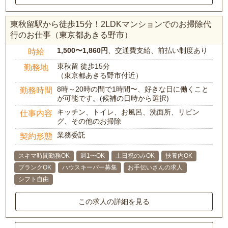
東秋留駅から徒歩15分！2LDKマンションでのお掃除代
行のお仕事（東京都あきる野市）
1,500〜1,860円
、交通費支給、前払い制度あり
時給
東秋留 徒歩15分
勤務地
（東京都あきる野市付近）
8時～20時の間で1時間〜、好きな日に働くこと
勤務時間
が可能です。(候補の日時から選択)
キッチン、トイレ、お風呂、洗面所、リビン
仕事内容
グ、その他のお掃除
業務委託
契約形態
スキマ時間勤務OK
週1〜OK
土日祝のみOK
扶養内OK
ブランクOK
ハウスキーパー募集
お手伝いさんの求人
シフト自由
この求人の詳細を見る