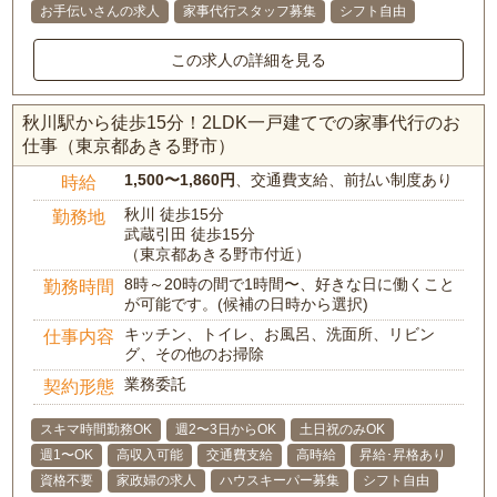
お手伝いさんの求人
家事代行スタッフ募集
シフト自由
この求人の詳細を見る
秋川駅から徒歩15分！2LDK一戸建てでの家事代行のお
仕事（東京都あきる野市）
1,500〜1,860円
、交通費支給、前払い制度あり
時給
秋川 徒歩15分
勤務地
武蔵引田 徒歩15分
（東京都あきる野市付近）
8時～20時の間で1時間〜、好きな日に働くこと
勤務時間
が可能です。(候補の日時から選択)
キッチン、トイレ、お風呂、洗面所、リビン
仕事内容
グ、その他のお掃除
業務委託
契約形態
スキマ時間勤務OK
週2〜3日からOK
土日祝のみOK
週1〜OK
高収入可能
交通費支給
高時給
昇給･昇格あり
資格不要
家政婦の求人
ハウスキーパー募集
シフト自由