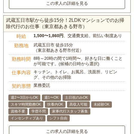
この求人の詳細を見る
武蔵五日市駅から徒歩15分！2LDKマンションでのお掃
除代行のお仕事（東京都あきる野市）
1,500〜1,860円
、交通費支給、前払い制度あり
時給
武蔵五日市 徒歩15分
勤務地
（東京都あきる野市付近）
8時～20時の間で1時間〜、好きな日に働くこと
勤務時間
が可能です。(候補の日時から選択)
キッチン、トイレ、お風呂、洗面所、リビン
仕事内容
グ、その他のお掃除
業務委託
契約形態
週2〜3日からOK
週1〜OK
土日祝のみOK
スキマ時間勤務OK
扶養内OK
高収入可能
未経験OK
資格不要
学歴不問
家事代行スタッフ募集
インセンティブあり
シフト自由
この求人の詳細を見る