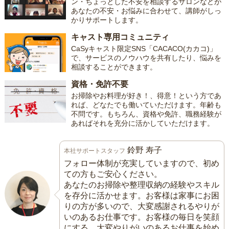
ン・ちょっとした不安を相談するサロンなどが
あなたの不安・お悩みに合わせて、講師がしっ
かりサポートします。
キャスト専用コミュニティ
CaSyキャスト限定SNS「CACACO(カカコ)」
で、サービスのノウハウを共有したり、悩みを
相談することができます。
資格・免許不要
お掃除やお料理が好き！、得意！という方であ
れば、どなたでも働いていただけます。年齢も
不問です。もちろん、資格や免許、職務経験が
あればそれを充分に活かしていただけます。
鈴野 寿子
本社サポートスタッフ
フォロー体制が充実していますので、初め
ての方もご安心ください。
あなたのお掃除や整理収納の経験やスキル
を存分に活かせます。お客様は家事にお困
りの方が多いので、大変感謝されるやりが
いのあるお仕事です。お客様の毎日を笑顔
にする、大変やりがいのあるお仕事を始め