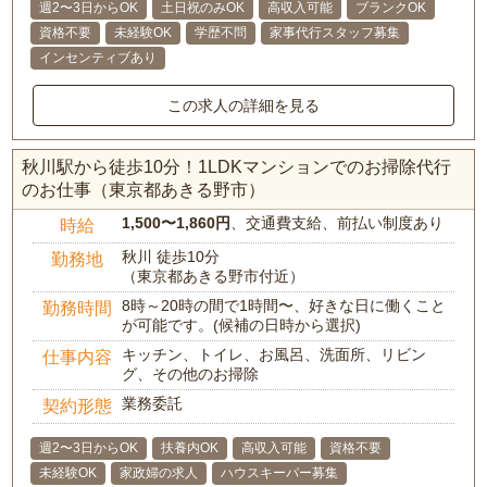
週2〜3日からOK
土日祝のみOK
高収入可能
ブランクOK
資格不要
未経験OK
学歴不問
家事代行スタッフ募集
インセンティブあり
この求人の詳細を見る
秋川駅から徒歩10分！1LDKマンションでのお掃除代行
のお仕事（東京都あきる野市）
1,500〜1,860円
、交通費支給、前払い制度あり
時給
秋川 徒歩10分
勤務地
（東京都あきる野市付近）
8時～20時の間で1時間〜、好きな日に働くこと
勤務時間
が可能です。(候補の日時から選択)
キッチン、トイレ、お風呂、洗面所、リビン
仕事内容
グ、その他のお掃除
業務委託
契約形態
週2〜3日からOK
扶養内OK
高収入可能
資格不要
未経験OK
家政婦の求人
ハウスキーパー募集