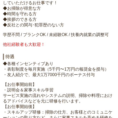
していただけるお仕事です！
◆お掃除が得意な方
◆時間を守れる方
◆挨拶のできる方
◆反社との関与･犯罪歴のない方
学歴不問 / ブランクOK / 未経験OK / 扶養内就業の調整可
他社経験者も大歓迎！
待遇
◆各種インセンティブあり
・表彰制度を毎月実施（5千円〜1万円の報奨金を授与）
・友人紹介で、最大1万7000千円のボーナス付与
【お仕事開始前】
・説明会＆家事スキル学習
サービス実施の流れやシステムの説明、掃除や料理におけ
るアドバイスなどを元に研修を行います。
【お仕事開始後】
・スキルアップ研修：掃除の仕方、お客様とのコミュニケ
ーションの取り方など、さらに家事スキルを高める研修を