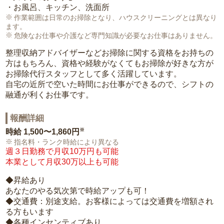
・お風呂、キッチン、洗面所
作業範囲は日常のお掃除となり、ハウスクリーニングとは異なり
ます。
危険なお仕事や介護など専門知識が必要なお仕事はありません。
整理収納アドバイザーなどお掃除に関する資格をお持ちの
方はもちろん、資格や経験がなくてもお掃除が好きな方が
お掃除代行スタッフとして多く活躍しています。
自宅の近所で空いた時間にお仕事ができるので、シフトの
融通が利くお仕事です。
報酬詳細
※
時給
1,500〜1,860円
指名料・ランク時給により異なる
週３日勤務で月収10万円も可能
本業として月収30万以上も可能
◆昇給あり
あなたのやる気次第で時給アップも可！
◆交通費：別途支給。お客様によっては交通費を増額され
る方もいます
◆各種インセンティブあり