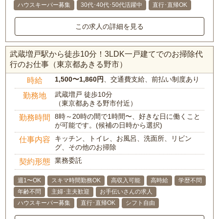
ハウスキーパー募集
30代･40代･50代活躍中
直行･直帰OK
この求人の詳細を見る
武蔵増戸駅から徒歩10分！3LDK一戸建てでのお掃除代
行のお仕事（東京都あきる野市）
1,500〜1,860円
、交通費支給、前払い制度あり
時給
武蔵増戸 徒歩10分
勤務地
（東京都あきる野市付近）
8時～20時の間で1時間〜、好きな日に働くこと
勤務時間
が可能です。(候補の日時から選択)
キッチン、トイレ、お風呂、洗面所、リビン
仕事内容
グ、その他のお掃除
業務委託
契約形態
週1〜OK
スキマ時間勤務OK
高収入可能
高時給
学歴不問
年齢不問
主婦･主夫歓迎
お手伝いさんの求人
ハウスキーパー募集
直行･直帰OK
シフト自由