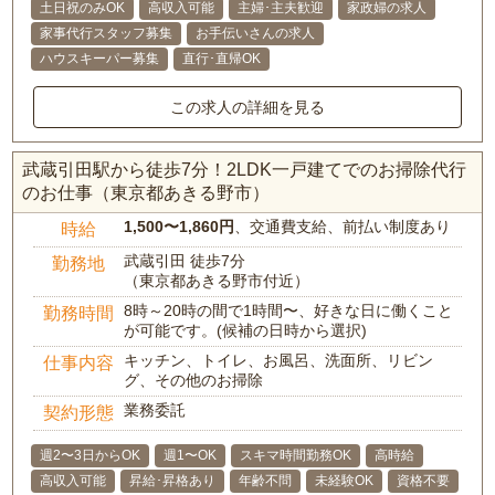
土日祝のみOK
高収入可能
主婦･主夫歓迎
家政婦の求人
家事代行スタッフ募集
お手伝いさんの求人
ハウスキーパー募集
直行･直帰OK
この求人の詳細を見る
武蔵引田駅から徒歩7分！2LDK一戸建てでのお掃除代行
のお仕事（東京都あきる野市）
1,500〜1,860円
、交通費支給、前払い制度あり
時給
武蔵引田 徒歩7分
勤務地
（東京都あきる野市付近）
8時～20時の間で1時間〜、好きな日に働くこと
勤務時間
が可能です。(候補の日時から選択)
キッチン、トイレ、お風呂、洗面所、リビン
仕事内容
グ、その他のお掃除
業務委託
契約形態
週2〜3日からOK
週1〜OK
スキマ時間勤務OK
高時給
高収入可能
昇給･昇格あり
年齢不問
未経験OK
資格不要