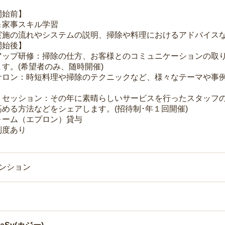
開始前】
＆家事スキル学習
実施の流れやシステムの説明、掃除や料理におけるアドバイス
開始後】
アップ研修：掃除の仕方、お客様とのコミュニケーションの取
す。(希望者のみ、随時開催)
サロン：時短料理や掃除のテクニックなど、様々なテーマや事例
トセッション：その年に素晴らしいサービスを行ったスタッフ
める方法などをシェアします。(招待制･年１回開催)
ォーム（エプロン）貸与
制度あり
マンション