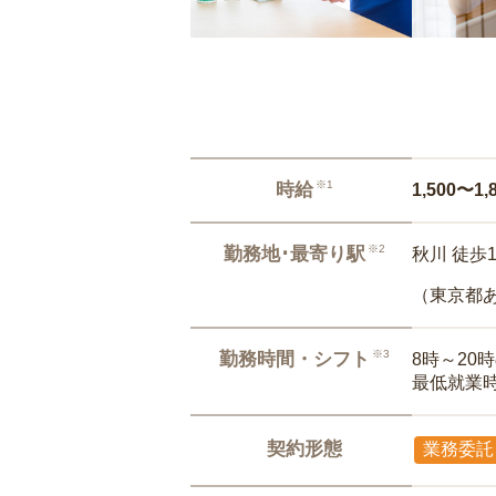
※1
時給
1,500〜1,
※2
勤務地･最寄り駅
秋川 徒歩
（東京都
※3
勤務時間・シフト
8時～20
最低就業
契約形態
業務委託