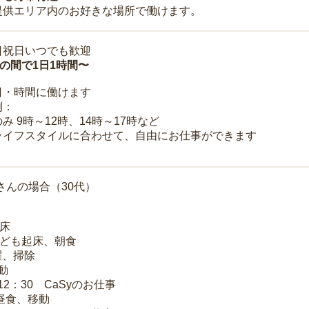
提供エリア内のお好きな場所で働けます。
日祝日いつでも歓迎
時の間で1日1時間〜
日・時間に働けます
例：
み 9時～12時、14時～17時など
ライフスタイルに合わせて、自由にお仕事ができます
さんの場合（30代）
起床
子ども起床、朝食
洗濯、掃除
移動
～12：30 CaSyのお仕事
 昼食、移動