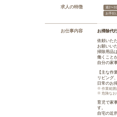
求人の特徴
週2〜3
お手伝
お仕事内容
お掃除代
依頼いた
お願いい
掃除用品
働くこと
自分の家
【主な作
リビング
日常のお
作業範囲
危険なお
育児で家
す。
自宅の近