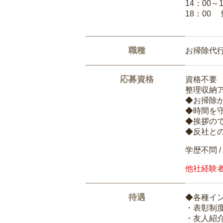
14：00～
18：00
職種
お掃除代
応募資格
資格不要
整理収納
◆お掃除
◆時間を
◆挨拶の
◆反社と
学歴不問 /
他社経験
待遇
◆各種イ
・表彰制
・友人紹介