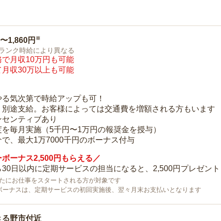
※
0〜1,860円
ランク時給により異なる
で月収10万円も可能
月収30万以上も可能
り
やる気次第で時給アップも可！
：別途支給。お客様によっては交通費を増額される方もいます
ンセンティブあり
度を毎月実施（5千円〜1万円の報奨金を授与）
で、最大1万7000千円のボーナス付与
ボーナス2,500円もらえる／
30日以内に定期サービスの担当になると、2,500円プレゼント
で新たにお仕事をスタートされる方が対象です
ボーナスは、定期サービスの初回実施後、翌々月末お支払いとなります
きる野市付近