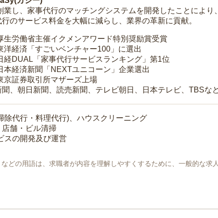
Sy(カジー)
年に創業し、家事代行のマッチングシステムを開発したことによ
代行のサービス料金を大幅に減らし、業界の革新に貢献。
 厚生労働省主催イクメンアワード特別奨励賞受賞
 東洋経済「すごいベンチャー100」に選出
 日経DUAL「家事代行サービスランキング」第1位
 日本経済新聞「NEXTユニコーン」企業選出
 東京証券取引所マザーズ上場
新聞、朝日新聞、読売新聞、テレビ朝日、日本テレビ、TBSな
掃除代行・料理代行)、ハウスクリーニング
・店舗・ビル清掃
ービスの開発及び運営
地」などの用語は、求職者が内容を理解しやすくするために、一般的な求