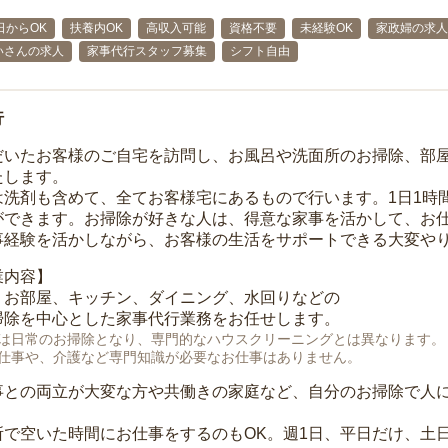
日からOK
扶養内OK
高収入可能
資格不要
未経験OK
家政婦の求人
いさんの求人
家事代行スタッフ募集
シフト自由
行
だいたお客様のご自宅を訪問し、お風呂や洗面所のお掃除、部
たします。
は洗剤も含めて、全てお客様宅にあるもので行います。1日1時
ができます。お掃除が好きな人は、得意な家事を活かして、お
事経験を活かしながら、お客様の生活をサポートできる大変や
業内容】
、お部屋、キッチン、ダイニング、水回りなどの
掃除を中心とした家事代行業務をお任せします。
は日常のお掃除となり、専門的なハウスクリーニングとは異なります。
仕事や、介護など専門知識が必要なお仕事はありません。
事との両立が大変な方や共働きの家庭など、自分のお掃除で人
所で空いた時間にお仕事をするのもOK。週1日、平日だけ、土