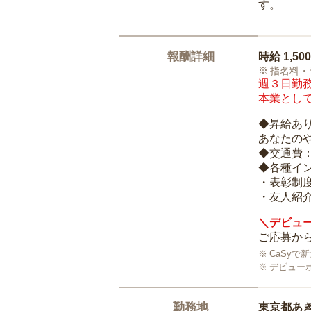
す。
報酬詳細
時給
1,50
指名料・
週３日勤務
本業として
◆昇給あ
あなたの
◆交通費
◆各種イ
・表彰制
・友人紹介
＼デビュー
ご応募から
CaSy
デビュー
勤務地
東京都あ