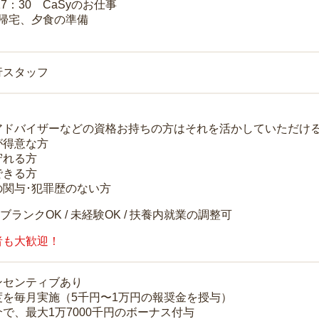
17：30 CaSyのお仕事
 帰宅、夕食の準備
行スタッフ
アドバイザーなどの資格お持ちの方はそれを活かしていただけ
が得意な方
守れる方
できる方
の関与･犯罪歴のない方
 ブランクOK / 未経験OK / 扶養内就業の調整可
者も大歓迎！
ンセンティブあり
度を毎月実施（5千円〜1万円の報奨金を授与）
で、最大1万7000千円のボーナス付与