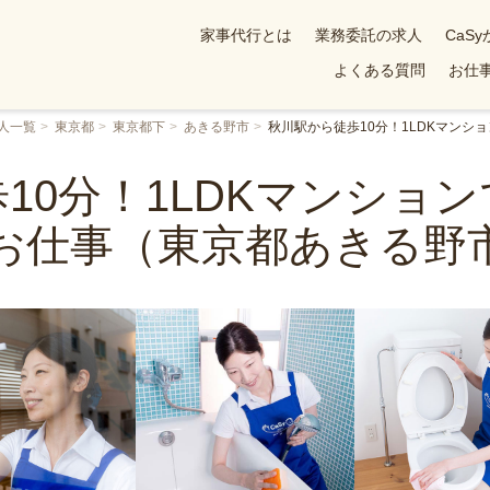
家事代行とは
業務委託の求人
CaS
よくある質問
お仕事
人一覧
東京都
東京都下
あきる野市
秋川駅から徒歩10分！1LDKマン
10分！1LDKマンショ
お仕事（東京都あきる野