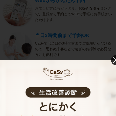
Webからかんたん予約
お忙しい方にもピッタリ。お好きなタイミング
で、登録から予約までWEBで手軽にお手続きい
ただけます。
当日3時間前まで予約OK
CaSyでは当日の3時間前までご依頼いただける
ので、思わぬ来客などで急ぎのお掃除が必要な
方にも便利です。
きめ細やかなサービス
選考をクリアし、研修を修了したキャストがサ
ービスを実施。お客様のご要望に沿ったきめ細
やかなサービスで、健やかな生活をサポートし
ます。
お掃除代行のサービス内容