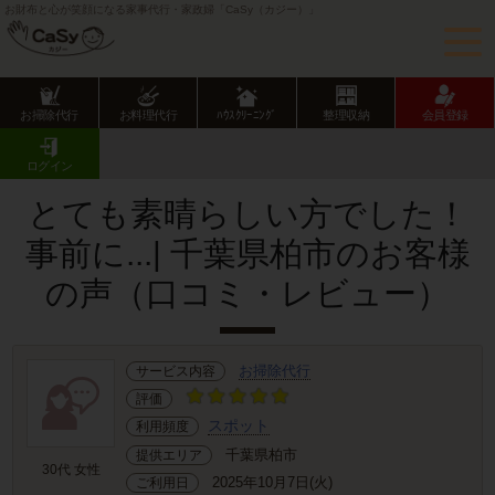
お財布と心が笑顔になる家事代行・家政婦「CaSy（カジー）」
お掃除代行
お料理代行
ﾊｳｽｸﾘｰﾆﾝｸﾞ
整理収納
会員登録
CaSy TOP
サービス提供エリアのご紹介
千葉県
千葉県市部
柏市
お客様の声･口コミ詳細
ログイン
とても素晴らしい方でした！
事前に...| 千葉県柏市のお客様
の声（口コミ・レビュー）
お掃除代行
サービス内容
評価
スポット
利用頻度
千葉県柏市
提供エリア
30代 女性
2025年10月7日(火)
ご利用日