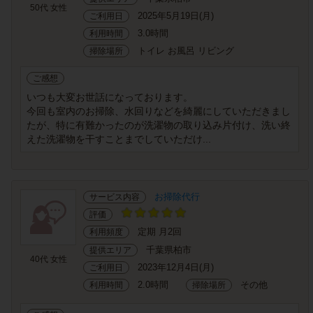
50代 女性
2025年5月19日(月)
ご利用日
3.0時間
利用時間
トイレ お風呂 リビング
掃除場所
ご感想
いつも大変お世話になっております。
今回も室内のお掃除、水回りなどを綺麗にしていただきまし
たが、特に有難かったのが洗濯物の取り込み片付け、洗い終
えた洗濯物を干すことまでしていただけ...
お掃除代行
サービス内容
評価
定期 月2回
利用頻度
千葉県柏市
提供エリア
40代 女性
2023年12月4日(月)
ご利用日
2.0時間
その他
利用時間
掃除場所