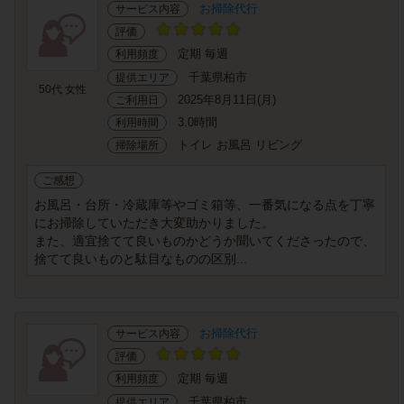
お掃除代行
サービス内容
評価
定期 毎週
利用頻度
千葉県柏市
提供エリア
50代 女性
2025年8月11日(月)
ご利用日
3.0時間
利用時間
トイレ お風呂 リビング
掃除場所
ご感想
お風呂・台所・冷蔵庫等やゴミ箱等、一番気になる点を丁寧
にお掃除していただき大変助かりました。
また、適宜捨てて良いものかどうか聞いてくださったので、
捨てて良いものと駄目なものの区別...
お掃除代行
サービス内容
評価
定期 毎週
利用頻度
千葉県柏市
提供エリア