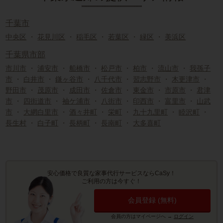
千葉市
中央区
・
花見川区
・
稲毛区
・
若葉区
・
緑区
・
美浜区
千葉県市部
市川市
・
浦安市
・
船橋市
・
松戸市
・
柏市
・
流山市
・
我孫子
市
・
白井市
・
鎌ヶ谷市
・
八千代市
・
習志野市
・
木更津市
・
野田市
・
茂原市
・
成田市
・
佐倉市
・
東金市
・
市原市
・
君津
市
・
四街道市
・
袖ケ浦市
・
八街市
・
印西市
・
富里市
・
山武
市
・
大網白里市
・
酒々井町
・
栄町
・
九十九里町
・
睦沢町
・
長生村
・
白子町
・
長柄町
・
長南町
・
大多喜町
安心価格で良質な家事代行サービスならCaSy！
ご利用の方は今すぐ！
会員登録 (無料)
会員の方はマイページへ
→
ログイン