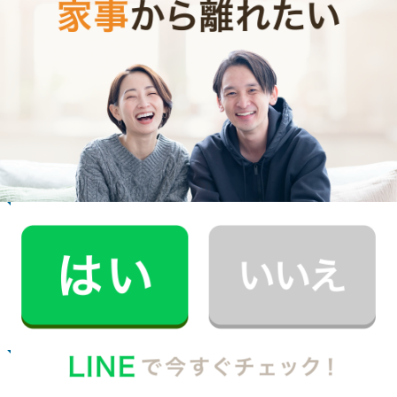
お掃除代行のサービス料金
ご利用者インタビュー
Customer Interview
お掃除
N.U.さん
20代 女性 1人暮らし
掃除をしてもらうようになって、自分も片付け
る癖がつきました。
記事全文を見る
お掃除
R.M.さん
30代 男性 1人暮らし