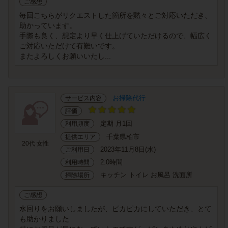
ご感想
毎回こちらがリクエストした箇所を黙々とご対応いただき、
助かっています。
手際も良く、想定より早く仕上げていただけるので、幅広く
ご対応いただけて有難いです。
またよろしくお願いいたし...
お掃除代行
サービス内容
評価
定期 月1回
利用頻度
千葉県柏市
提供エリア
20代 女性
2023年11月8日(水)
ご利用日
2.0時間
利用時間
キッチン トイレ お風呂 洗面所
掃除場所
ご感想
水回りをお願いしましたが、ピカピカにしていただき、とて
も助かりました