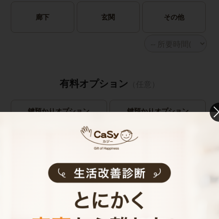
廊下
玄関
その他
有料オプション
（任意）
鍵預かりオプション
鍵預かりオプション
(bitlock)
(物理キー)
※定期のみ
キャストの指名
お見積り内容