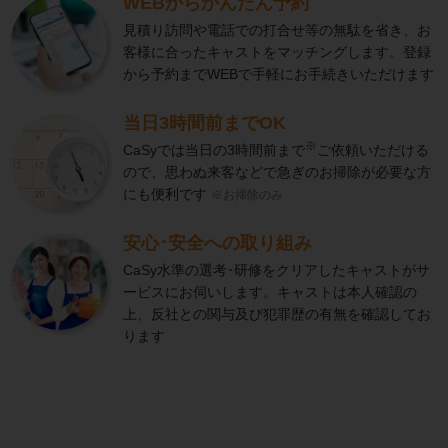
WEBからかんたん予約
見積り訪問や電話での打合せ等の無駄を省き、お
客様に合ったキャストをマッチングします。登録
から予約までWEBで手軽にお手続きいただけます
当日3時間前までOK
※
CaSyでは当日の3時間前まで
ご依頼いただける
ので、思わぬ来客などで急ぎのお掃除が必要な方
にも便利です
※お掃除のみ
安心･安全への取り組み
CaSy水準の選考･研修をクリアしたキャストがサ
ービスにお伺いします。キャストは本人確認の
上、反社との関与及び犯罪歴の有無を確認してお
ります