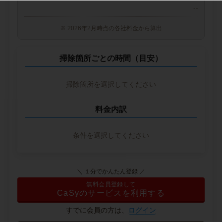
--
※ 2026年2月時点の各社料金から算出
掃除箇所ごとの時間（目安）
掃除箇所を選択してください
料金内訳
条件を選択してください
＼ １分でかんたん登録 ／
無料会員登録して
CaSyのサービスを利用する
すでに会員の方は、
ログイン