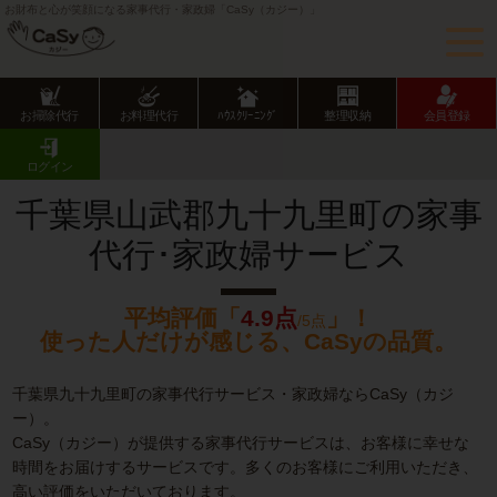
お財布と心が笑顔になる家事代行・家政婦「CaSy（カジー）」
お掃除代行
お料理代行
ﾊｳｽｸﾘｰﾆﾝｸﾞ
整理収納
会員登録
CaSy TOP
千葉県の家事代行サービス
千葉県市部の家事代行サービス
九十九里町の家事代行･家政婦サービス
ログイン
千葉県山武郡九十九里町の家事
代行･家政婦サービス
平均評価「
4.9点
」！
/5点
使った人だけが感じる、CaSyの品質。
千葉県九十九里町の家事代行サービス・家政婦ならCaSy（カジ
ー）。
CaSy（カジー）が提供する家事代行サービスは、お客様に幸せな
時間をお届けするサービスです。多くのお客様にご利用いただき、
高い評価をいただいております。