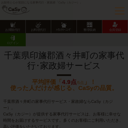
お財布と心が笑顔になる家事代行・家政婦「CaSy（カジー）」
お掃除代行
お料理代行
ﾊｳｽｸﾘｰﾆﾝｸﾞ
整理収納
会員登録
CaSy TOP
千葉県の家事代行サービス
千葉県市部の家事代行サービス
酒々井町の家事代行･家政婦サービス
ログイン
千葉県印旛郡酒々井町の家事代
行･家政婦サービス
平均評価「
4.9点
」！
/5点
使った人だけが感じる、CaSyの品質。
千葉県酒々井町の家事代行サービス・家政婦ならCaSy（カジ
ー）。
CaSy（カジー）が提供する家事代行サービスは、お客様に幸せな
時間をお届けするサービスです。多くのお客様にご利用いただき、
高い評価をいただいております。