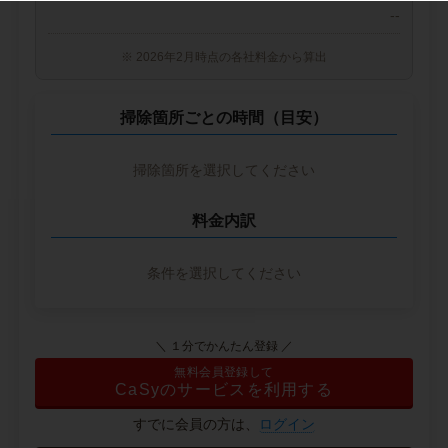
--
※ 2026年2月時点の各社料金から算出
掃除箇所ごとの時間（目安）
掃除箇所を選択してください
料金内訳
条件を選択してください
＼ １分でかんたん登録 ／
無料会員登録して
CaSyのサービスを利用する
すでに会員の方は、
ログイン