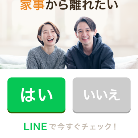
0
ご利用時間
時間
0
料金（税込・交通費込）
円
--
他社との比較
業界大手B社
--
--
円
--
中堅CH社
--
--
円