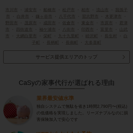
市川市
・
浦安市
・
船橋市
・
松戸市
・
柏市
・
流山市
・
我孫子
市
・
白井市
・
鎌ヶ谷市
・
八千代市
・
習志野市
・
木更津市
・
野田市
・
茂原市
・
成田市
・
佐倉市
・
東金市
・
市原市
・
君津
市
・
四街道市
・
袖ケ浦市
・
八街市
・
印西市
・
富里市
・
山武
市
・
大網白里市
・
栄町
・
九十九里町
・
睦沢町
・
長生村
・
白
子町
・
長柄町
・
長南町
・
大多喜町
サービス提供エリアのトップ
CaSyの家事代行が選ばれる理由
業界最安値水準
独自システムで無駄を省き1時間2,790円〜(税込)
の低価格を実現しました。リーズナブルなのに損
害保険加入で安心です