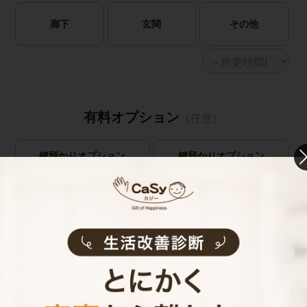
廊下
玄関
その他
有料オプション
（任意）
鍵預かりオプション
鍵預かりオプション
(bitlock)
(物理キー)
※定期のみ
キャストの指名
お見積り内容