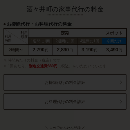
酒々井町の家事代行の料金
お掃除代行・お料理代行の料金
定期
スポット
利用
利用
頻度
時間
1週間に1回
2週間に1回
4週間に1回
今回だけ
2,790
2,890
3,190
3,490
2時間〜
円
円
円
円
時間あたりの料金（税込）です
1回あたり、
別途交通費880円
（税込）をいただいています
お掃除代行の料金詳細
お料理代行の料金詳細
＼ １分でかんたん登録 ／