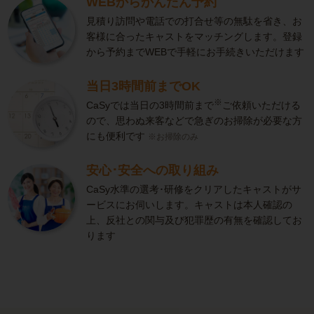
WEBからかんたん予約
見積り訪問や電話での打合せ等の無駄を省き、お
客様に合ったキャストをマッチングします。登録
から予約までWEBで手軽にお手続きいただけます
当日3時間前までOK
※
CaSyでは当日の3時間前まで
ご依頼いただける
ので、思わぬ来客などで急ぎのお掃除が必要な方
にも便利です
※お掃除のみ
安心･安全への取り組み
CaSy水準の選考･研修をクリアしたキャストがサ
ービスにお伺いします。キャストは本人確認の
上、反社との関与及び犯罪歴の有無を確認してお
ります