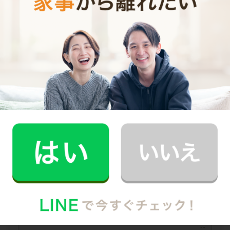
0
ご利用時間
時間
0
料金（税込・交通費込）
円
--
他社との比較
業界大手B社
--
--
円
--
中堅CH社
--
--
円
--