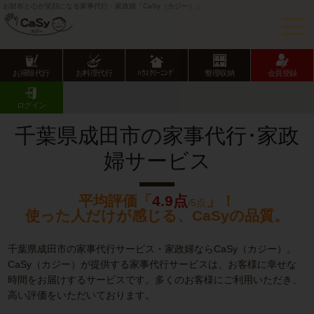
お財布と心が笑顔になる家事代行・家政婦「CaSy（カジー）」
お掃除代行
お料理代行
ﾊｳｽｸﾘｰﾆﾝｸﾞ
整理収納
会員登録
CaSy TOP
千葉県の家事代行サービス
千葉県市部の家事代行サービス
成田市の家事代行･家政婦サービス
ログイン
千葉県成田市の家事代行･家政
婦サービス
平均評価「
4.9点
」！
/5点
使った人だけが感じる、CaSyの品質。
千葉県成田市の家事代行サービス・家政婦ならCaSy（カジー）。
CaSy（カジー）が提供する家事代行サービスは、お客様に幸せな
時間をお届けするサービスです。多くのお客様にご利用いただき、
高い評価をいただいております。