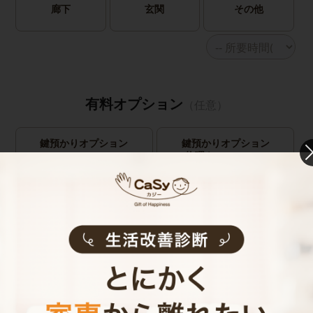
廊下
玄関
その他
有料オプション
（任意）
鍵預かりオプション
鍵預かりオプション
(bitlock)
(物理キー)
※定期のみ
キャストの指名
お見積り内容