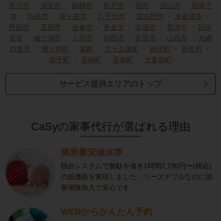
市川市
・
浦安市
・
船橋市
・
松戸市
・
柏市
・
流山市
・
我孫子
市
・
白井市
・
鎌ヶ谷市
・
八千代市
・
習志野市
・
木更津市
・
野田市
・
茂原市
・
佐倉市
・
東金市
・
市原市
・
君津市
・
四街
道市
・
袖ケ浦市
・
八街市
・
印西市
・
富里市
・
山武市
・
大網
白里市
・
酒々井町
・
栄町
・
九十九里町
・
睦沢町
・
長生村
・
白子町
・
長柄町
・
長南町
・
大多喜町
サービス提供エリアのトップ
CaSyの家事代行が選ばれる理由
業界最安値水準
独自システムで無駄を省き1時間2,790円〜(税込)
の低価格を実現しました。リーズナブルなのに損
害保険加入で安心です
WEBからかんたん予約