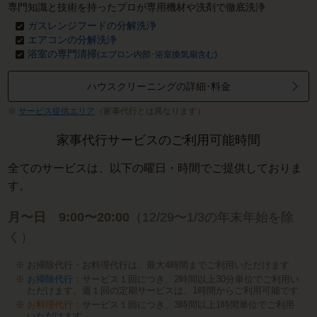
専門知識と技術を持ったプロが専用機材や洗剤で徹底洗浄
ガスレンジフードの分解洗浄
エアコンの分解洗浄
浴室の専門清掃
(エプロン内部･浴室換気扇含む)
ハウスクリーニングの詳細･料金
サービス提供エリア
（家事代行とは異なります）
家事代行サービスのご利用可能時間
全てのサービスは、以下の曜日・時間でご提供しておりま
す。
月〜日 9:00〜20:00
（12/29〜1/3の年末年始を除
く）
お掃除代行・お料理代行は、最大4時間までご利用いただけます
お掃除代行
：サービス１回につき、2時間以上30分単位でご利用い
ただけます。週１回の定期サービスは、1時間からご利用可能です
お料理代行
：サービス１回につき、3時間以上1時間単位でご利用
いただけます