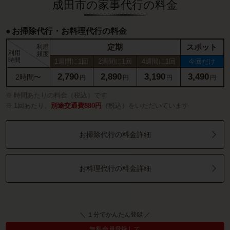
成田市の家事代行の料金
お掃除代行・お料理代行の料金
定期
スポット
利用
利用
頻度
時間
1週間に1回
2週間に1回
4週間に1回
今回だけ
2,790
2,890
3,190
3,490
2時間〜
円
円
円
円
時間あたりの料金（税込）です
1回あたり、
別途交通費880円
（税込）をいただいています
お掃除代行の料金詳細
お料理代行の料金詳細
＼ １分でかんたん登録 ／
無料会員登録して