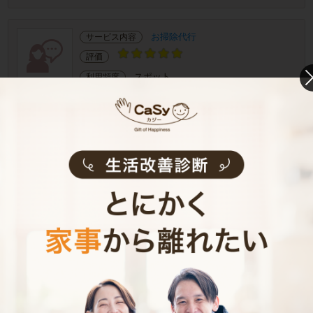
お掃除代行
サービス内容
評価
スポット
利用頻度
千葉県市川市
千葉県市川市
提供エリア
50代
女性
2025-12-28
ご利用日
3.0時間
利用時間
トイレ 洗面所 玄関 その他
掃除場所
ご感想
丁寧でてきぱきとあっという間にお片付け、お掃除
をしてくださり助かりました。年末年始をきれいな
家で迎えることができて本当に助かりました。あり
がとうございました。
お掃除代行
サービス内容