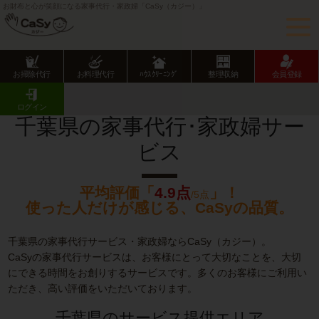
お財布と心が笑顔になる家事代行・家政婦「CaSy（カジー）」
お掃除代行
お料理代行
ﾊｳｽｸﾘｰﾆﾝｸﾞ
整理収納
会員登録
CaSy TOP
千葉県の家事代行･家政婦サービス
ログイン
千葉県の家事代行･家政婦サー
ビス
平均評価「
4.9点
」！
/5点
使った人だけが感じる、CaSyの品質。
千葉県の家事代行サービス・家政婦ならCaSy（カジー）。
CaSyの家事代行サービスは、お客様にとって大切なことを、大切
にできる時間をお創りするサービスです。多くのお客様にご利用い
ただき、高い評価をいただいております。
千葉県のサービス提供エリア