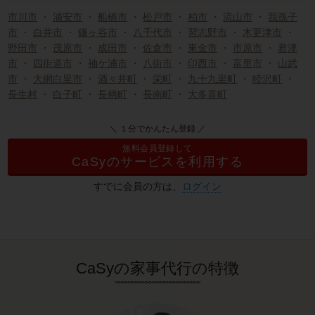
市川市
・
浦安市
・
船橋市
・
松戸市
・
柏市
・
流山市
・
我孫子
市
・
白井市
・
鎌ヶ谷市
・
八千代市
・
習志野市
・
木更津市
・
野田市
・
茂原市
・
成田市
・
佐倉市
・
東金市
・
市原市
・
君津
市
・
四街道市
・
袖ケ浦市
・
八街市
・
印西市
・
富里市
・
山武
市
・
大網白里市
・
酒々井町
・
栄町
・
九十九里町
・
睦沢町
・
長生村
・
白子町
・
長柄町
・
長南町
・
大多喜町
＼ １分でかんたん登録 ／
無料会員登録して
CaSyのサービスを利用する
すでに会員の方は、
ログイン
CaSyの家事代行の特徴