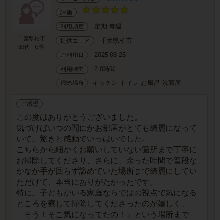
評価
定期 毎週
利用頻度
千葉県柏市
千葉県柏市
提供エリア
30代
女性
2025-08-25
ご利用日
2.0時間
利用時間
キッチン トイレ お風呂 洗面所
掃除場所
ご感想
この度はありがとうございました。
気づけばいつの間にかお部屋がとても綺麗になって
いて、驚きと感動でいっぱいでした。
こちらから細かくお願いしていない箇所まで丁寧に
お掃除してくださり、さらに、余った時間で普段な
かなか手が回らず諦めていた場所まで綺麗にしてい
ただけて、本当にありがたかったです。
特に、子どもがいる家庭ならではの視点で気になる
ところを察して掃除してくださったのが嬉しく、
「そう！そこ気になってたの！」という場所まで