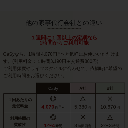
他の家事代行会社との違い
１週間に１回以上の定期なら
1時間からご利用可能
※
CaSyなら、1時間 4,070円
〜と気軽にお使いいただけま
す。(利用料金：１時間3,190円＋交通費880円)
ご利用頻度やライフスタイルに合わせて、依頼時に希望の
ご利用時間をお選びください。
CaSy
A社
B社
１回あたりの
最低料金
4,070
5,380
10,670
※
円
～
円
円
利用時間の
柔軟性
1〜4
3
2〜3
時間
時間固定
時間