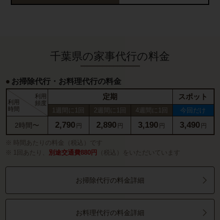
千葉県の家事代行の料金
お掃除代行・お料理代行の料金
定期
スポット
利用
利用
頻度
時間
1週間に1回
2週間に1回
4週間に1回
今回だけ
2,790
2,890
3,190
3,490
2時間〜
円
円
円
円
時間あたりの料金（税込）です
1回あたり、
別途交通費880円
（税込）をいただいています
お掃除代行の料金詳細
お料理代行の料金詳細