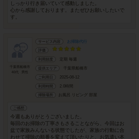
しっかり行き届いていて感動しました。
心から感謝しております。またぜひお願いしたいで
す。
お掃除代行
サービス内容
評価
定期 毎週
利用頻度
千葉県船橋市
千葉県船橋市
提供エリア
40代
男性
2025-08-12
ご利用日
2.0時間
利用時間
お風呂 リビング 部屋
掃除場所
ご感想
今週もありがとうございました。
毎回のお掃除の丁寧さもさることながら、今回はお
盆で家族みんないる状態でしたが、家族の行動に合
わせて掃除の順番を変えて頂いたりと、お気遣い本