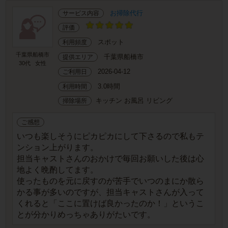
お掃除代行
サービス内容
評価
スポット
利用頻度
千葉県船橋市
千葉県船橋市
提供エリア
30代
女性
2026-04-12
ご利用日
3.0時間
利用時間
キッチン お風呂 リビング
掃除場所
ご感想
いつも楽しそうにピカピカにして下さるので私もテ
ンション上がります。
担当キャストさんのおかけで毎回お願いした後は心
地よく晩酌してます。
使ったものを元に戻すのが苦手でいつのまにか散ら
かる事が多いのですが、担当キャストさんが入って
くれると「ここに置けば良かったのか！」というこ
とが分かりめっちゃありがたいです。