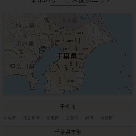
千葉市
中央区
・
花見川区
・
稲毛区
・
若葉区
・
緑区
・
美浜区
千葉県市部