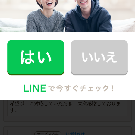
評価
スポット
利用頻度
千葉県柏市
千葉県柏市
提供エリア
30代
女性
2025-10-07
ご利用日
2.0時間
利用時間
トイレ リビング 部屋 その他
掃除場所
ご感想
とても素晴らしい方でした！
事前に掃除希望箇所を丁寧にご確認くださり、想像
以上に綺麗に仕上げていただきました。完了後のご
報告も分かりやすく、仕事ぶりが本当に丁寧で、安
心してお任せすることができました。
希望以上に対応していただき、大変感謝しておりま
す。
お掃除代行
サービス内容