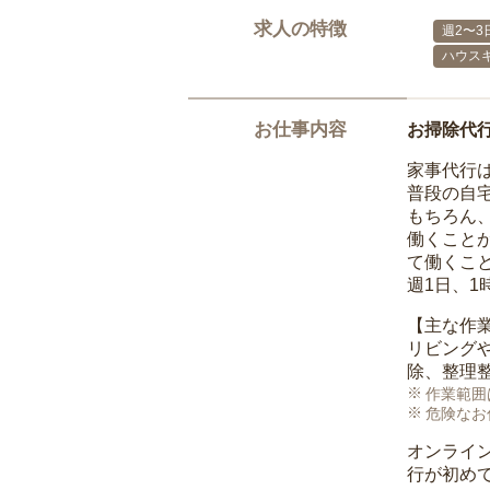
求人の特徴
週2〜3
ハウス
お仕事内容
お掃除代
家事代行
普段の自
もちろん
働くこと
て働くこ
週1日、
【主な作
リビング
除、整理
作業範囲
危険なお
オンライ
行が初め