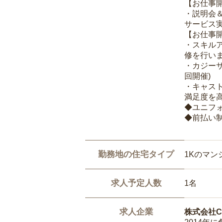
【お仕事
・説明会
サービス
【お仕事
・スキル
修を行いま
・カジー
回開催)
・キャス
満足度を高
◆ユニフ
◆前払い
勤務地の住宅タイプ
1Kのマン
求人予定人数
1名
求人企業
株式会社Ca