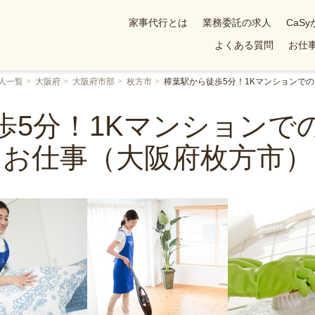
家事代行とは
業務委託の求人
CaS
よくある質問
お仕事
人一覧
大阪府
大阪府市部
枚方市
樟葉駅から徒歩5分！1Kマンションで
歩5分！1Kマンションで
お仕事（大阪府枚方市）