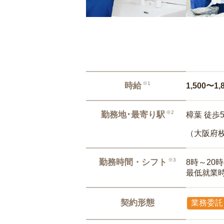
※1
時給
1,500〜1,
※2
勤務地･最寄り駅
樟葉 徒歩
（大阪府
※3
勤務時間・シフト
8時～20
最低就業
契約形態
業務委託