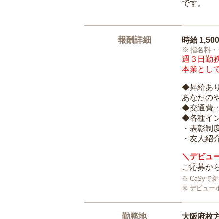
です。
報酬詳細
時給
1,50
指名料・
週３日勤務
本業として
◆昇給あ
あなたの
◆交通費
◆各種イ
・表彰制
・友人紹介
＼デビュー
ご応募から
CaSy
デビュー
勤務地
大阪府枚