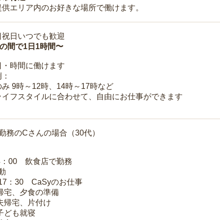
提供エリア内のお好きな場所で働けます。
日祝日いつでも歓迎
時の間で1日1時間〜
日・時間に働けます
例：
み 9時～12時、14時～17時など
ライフスタイルに合わせて、自由にお仕事ができます
勤務のCさんの場合（30代）
14：00 飲食店で勤務
移動
～17：30 CaSyのお仕事
 帰宅、夕食の準備
 夫帰宅、片付け
 子ども就寝