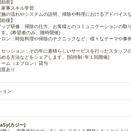
開始前】
＆家事スキル学習
実施の流れやシステムの説明、掃除や料理におけるアドバイス
開始後】
アップ研修：掃除の仕方、お客様とのコミュニケーションの取
す。(希望者のみ、随時開催)
サロン：時短料理や掃除のテクニックなど、様々なテーマや事例
トセッション：その年に素晴らしいサービスを行ったスタッフ
める方法などをシェアします。(招待制･年１回開催)
ォーム（エプロン）貸与
制度あり
ション
Sy(カジー)