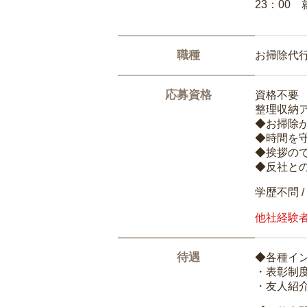
23：00 
職種
お掃除代
応募資格
資格不要
整理収納
◆お掃除
◆時間を
◆挨拶の
◆反社と
学歴不問 /
他社経験
待遇
◆各種イ
・表彰制
・友人紹介