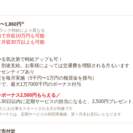
※
0〜1,860円
ランク時給により異なる
で月収10万円も可能
月収30万以上も可能
り
やる気次第で時給アップも可！
：別途支給。お客様によっては交通費を増額される方もいます
ンセンティブあり
度を毎月実施（5千円〜1万円の報奨金を授与）
で、最大1万7000千円のボーナス付与
ボーナス2,500円もらえる／
30日以内に定期サービスの担当になると、2,500円プレゼント
で新たにお仕事をスタートされる方が対象です
ボーナスは、定期サービスの初回実施後、翌々月末お支払いとなります
方市付近