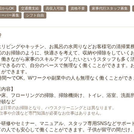
日からOK
交通費支給
高収入可能
資格不要
家事代行スタッフ募集
キーパー募集
シフト自由
行
はリビングやキッチン、お風呂の水周りなどお客様宅の清掃業
宅のお掃除のように、快適さを考えて、収納や掃除をしていく
、働きながら家事のスキルアップしたいというスタッフも多く
ができるので、自分のペースで無理なく働くことができます。
とができます。
1時間〜でOK。Wワークや副業中の人も無理なく働くことができ
業内容】
や床、フローリングの掃除、掃除機掛け、トイレ、浴室、洗面
整頓など
は日常のお掃除となり、ハウスクリーニングとは異なります。
仕事や介護など専門知識が必要なお仕事はありません。
ン研修やセミナー、マニュアル、スタッフ専用SNSなどサポー
ての人でも安心して働くことができます。子供が留守の間だけ、