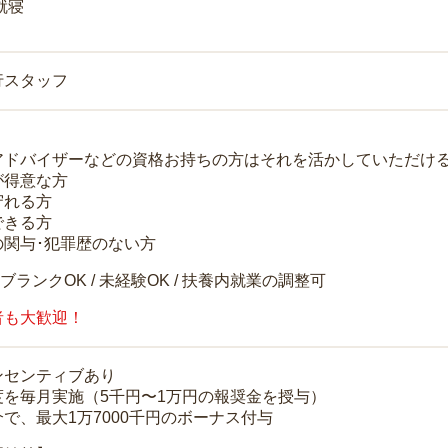
就寝
行スタッフ
アドバイザーなどの資格お持ちの方はそれを活かしていただけ
が得意な方
守れる方
できる方
の関与･犯罪歴のない方
 ブランクOK / 未経験OK / 扶養内就業の調整可
者も大歓迎！
ンセンティブあり
度を毎月実施（5千円〜1万円の報奨金を授与）
で、最大1万7000千円のボーナス付与