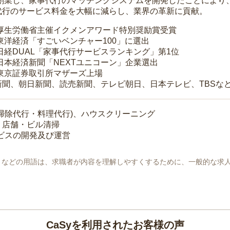
年に創業し、家事代行のマッチングシステムを開発したことによ
代行のサービス料金を大幅に減らし、業界の革新に貢献。
 厚生労働省主催イクメンアワード特別奨励賞受賞
 東洋経済「すごいベンチャー100」に選出
 日経DUAL「家事代行サービスランキング」第1位
 日本経済新聞「NEXTユニコーン」企業選出
 東京証券取引所マザーズ上場
新聞、朝日新聞、読売新聞、テレビ朝日、日本テレビ、TBSな
掃除代行・料理代行)、ハウスクリーニング
・店舗・ビル清掃
ービスの開発及び運営
地」などの用語は、求職者が内容を理解しやすくするために、一般的な求
CaSyを利用されたお客様の声