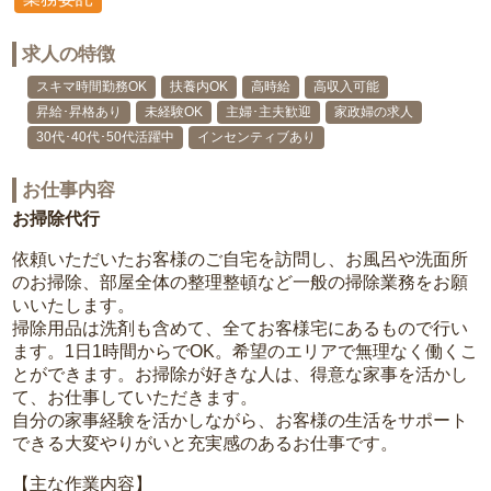
求人の特徴
スキマ時間勤務OK
扶養内OK
高時給
高収入可能
昇給･昇格あり
未経験OK
主婦･主夫歓迎
家政婦の求人
30代･40代･50代活躍中
インセンティブあり
お仕事内容
お掃除代行
依頼いただいたお客様のご自宅を訪問し、お風呂や洗面所
のお掃除、部屋全体の整理整頓など一般の掃除業務をお願
いいたします。
掃除用品は洗剤も含めて、全てお客様宅にあるもので行い
ます。1日1時間からでOK。希望のエリアで無理なく働くこ
とができます。お掃除が好きな人は、得意な家事を活かし
て、お仕事していただきます。
自分の家事経験を活かしながら、お客様の生活をサポート
できる大変やりがいと充実感のあるお仕事です。
【主な作業内容】