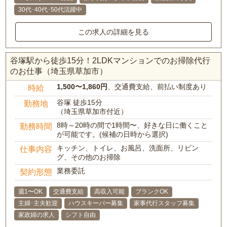
30代･40代･50代活躍中
この求人の詳細を見る
谷塚駅から徒歩15分！2LDKマンションでのお掃除代行
のお仕事（埼玉県草加市）
1,500〜1,860円
、交通費支給、前払い制度あり
時給
谷塚 徒歩15分
勤務地
（埼玉県草加市付近）
8時～20時の間で1時間〜、好きな日に働くこと
勤務時間
が可能です。(候補の日時から選択)
キッチン、トイレ、お風呂、洗面所、リビン
仕事内容
グ、その他のお掃除
業務委託
契約形態
週1〜OK
交通費支給
高収入可能
ブランクOK
主婦･主夫歓迎
ハウスキーパー募集
家事代行スタッフ募集
家政婦の求人
シフト自由