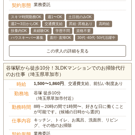
業務委託
契約形態
スキマ時間勤務OK
週1〜OK
土日祝のみOK
週2〜3日からOK
交通費支給
昇給･昇格あり
高時給
扶養内OK
未経験OK
学歴不問
資格不要
ハウスキーパー募集
直行･直帰OK
30代･40代･50代活躍中
この求人の詳細を見る
谷塚駅から徒歩10分！3LDKマンションでのお掃除代行
のお仕事（埼玉県草加市）
1,500〜1,860円
、交通費支給、前払い制度あり
時給
谷塚 徒歩10分
勤務地
（埼玉県草加市付近）
8時～20時の間で1時間〜、好きな日に働くこと
勤務時間
が可能です。(候補の日時から選択)
キッチン、トイレ、お風呂、洗面所、リビン
仕事内容
グ、その他のお掃除
業務委託
契約形態