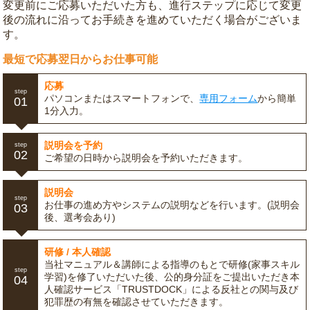
変更前にご応募いただいた方も、進行ステップに応じて変更
後の流れに沿ってお手続きを進めていただく場合がございま
す。
最短で応募翌日からお仕事可能
応募
step
パソコンまたはスマートフォンで、
専用フォーム
から簡単
01
1分入力。
説明会を予約
step
02
ご希望の日時から説明会を予約いただきます。
説明会
step
お仕事の進め方やシステムの説明などを行います。(説明会
03
後、選考会あり)
研修 / 本人確認
当社マニュアル＆講師による指導のもとで研修(家事スキル
step
学習)を修了いただいた後、公的身分証をご提出いただき本
04
人確認サービス「TRUSTDOCK」による反社との関与及び
犯罪歴の有無を確認させていただきます。