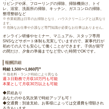
リビングや床、フローリングの掃除、掃除機掛け、トイ
レ、浴室、洗面所の掃除、キッチン、ガスコンロの掃除、
整理整頓など
作業範囲は日常のお掃除となり、ハウスクリーニングとは異なり
ます。
危険なお仕事や介護など専門知識が必要なお仕事はありません。
オンライン研修やセミナー、マニュアル、スタッフ専用
SNSなどサポート体制も充実していますので、家事代行が
初めての人でも安心して働くことができます。子供が留守
の間だけ、夕食の準備までなど空いた時間でOKです。
報酬詳細
※
時給
1,500〜1,860円
指名料・ランク時給により異なる
週３日勤務で月収10万円も可能
本業として月収30万以上も可能
◆昇給あり
あなたのやる気次第で時給アップも可！
◆交通費：別途支給。お客様によっては交通費を増額され
る方もいます