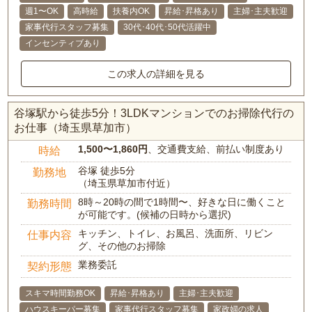
週1〜OK
高時給
扶養内OK
昇給･昇格あり
主婦･主夫歓迎
家事代行スタッフ募集
30代･40代･50代活躍中
インセンティブあり
この求人の詳細を見る
谷塚駅から徒歩5分！3LDKマンションでのお掃除代行の
お仕事（埼玉県草加市）
1,500〜1,860円
、交通費支給、前払い制度あり
時給
谷塚 徒歩5分
勤務地
（埼玉県草加市付近）
8時～20時の間で1時間〜、好きな日に働くこと
勤務時間
が可能です。(候補の日時から選択)
キッチン、トイレ、お風呂、洗面所、リビン
仕事内容
グ、その他のお掃除
業務委託
契約形態
スキマ時間勤務OK
昇給･昇格あり
主婦･主夫歓迎
ハウスキーパー募集
家事代行スタッフ募集
家政婦の求人