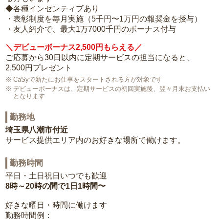
◆各種インセンティブあり
・表彰制度を毎月実施（5千円〜1万円の報奨金を授与）
・友人紹介で、最大1万7000千円のボーナス付与
＼デビューボーナス2,500円もらえる／
ご応募から30日以内に定期サービスの担当になると、
2,500円プレゼント
CaSyで新たにお仕事をスタートされる方が対象です
デビューボーナスは、定期サービスの初回実施後、翌々月末お支払い
となります
勤務地
埼玉県八潮市付近
サービス提供エリア内のお好きな場所で働けます。
勤務時間
平日・土日祝日いつでも歓迎
8時～20時の間で1日1時間〜
好きな曜日・時間に働けます
勤務時間例：