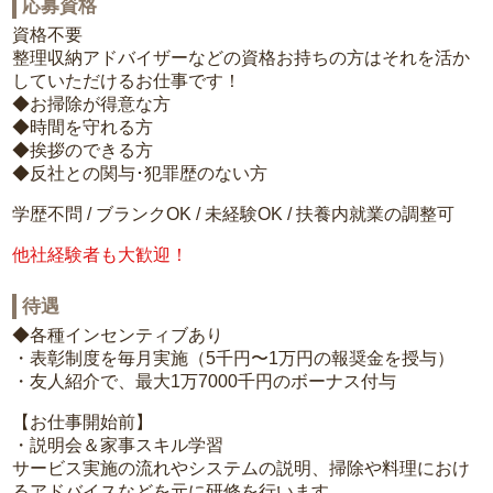
応募資格
資格不要
整理収納アドバイザーなどの資格お持ちの方はそれを活か
していただけるお仕事です！
◆お掃除が得意な方
◆時間を守れる方
◆挨拶のできる方
◆反社との関与･犯罪歴のない方
学歴不問 / ブランクOK / 未経験OK / 扶養内就業の調整可
他社経験者も大歓迎！
待遇
◆各種インセンティブあり
・表彰制度を毎月実施（5千円〜1万円の報奨金を授与）
・友人紹介で、最大1万7000千円のボーナス付与
【お仕事開始前】
・説明会＆家事スキル学習
サービス実施の流れやシステムの説明、掃除や料理におけ
るアドバイスなどを元に研修を行います。