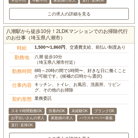
学歴不問
年齢不問
家政婦の求人
直行･直帰OK
この求人の詳細を見る
八潮駅から徒歩10分！2LDKマンションでのお掃除代行
のお仕事（埼玉県八潮市）
1,500〜1,860円
、交通費支給、前払い制度あり
時給
八潮 徒歩10分
勤務地
（埼玉県八潮市付近）
8時～20時の間で1時間〜、好きな日に働くこと
勤務時間
が可能です。(候補の日時から選択)
キッチン、トイレ、お風呂、洗面所、リビン
仕事内容
グ、その他のお掃除
業務委託
契約形態
スキマ時間勤務OK
扶養内OK
未経験OK
ブランクOK
お手伝いさんの求人
家政婦の求人
ハウスキーパー募集
直行･直帰OK