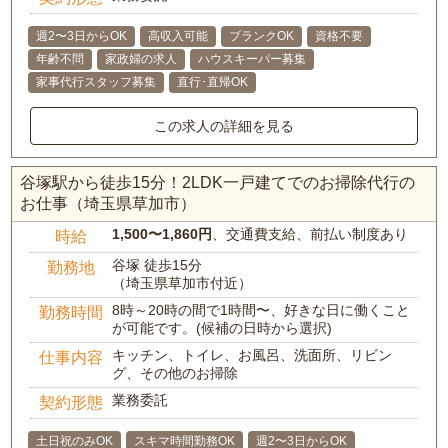
週2〜3日からOK
高収入可能
ブランクOK
資格不要
年齢不問
家政婦の求人
ハウスキーパー募集
家事代行スタッフ募集
直行･直帰OK
この求人の詳細を見る
谷塚駅から徒歩15分！2LDK一戸建てでのお掃除代行の
お仕事（埼玉県草加市）
1,500〜1,860円
、交通費支給、前払い制度あり
時給
谷塚 徒歩15分
勤務地
（埼玉県草加市付近）
8時～20時の間で1時間〜、好きな日に働くこと
勤務時間
が可能です。(候補の日時から選択)
キッチン、トイレ、お風呂、洗面所、リビン
仕事内容
グ、その他のお掃除
業務委託
契約形態
土日祝のみOK
スキマ時間勤務OK
週2〜3日からOK