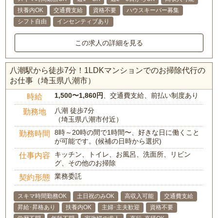
扶養内OK
交通費支給
資格不要
ハウスキーパー募集
シフト自由
インセンティブあり
この求人の詳細を見る
八潮駅から徒歩7分！1LDKマンションでのお掃除代行の
お仕事（埼玉県八潮市）
1,500〜1,860円
、交通費支給、前払い制度あり
時給
八潮 徒歩7分
勤務地
（埼玉県八潮市付近）
8時～20時の間で1時間〜、好きな日に働くこと
勤務時間
が可能です。(候補の日時から選択)
キッチン、トイレ、お風呂、洗面所、リビン
仕事内容
グ、その他のお掃除
業務委託
契約形態
スキマ時間勤務OK
土日祝のみOK
高収入可能
交通費支給
昇給･昇格あり
扶養内OK
主婦･主夫歓迎
資格不要