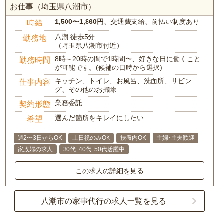
お仕事（埼玉県八潮市）
1,500〜1,860円
、交通費支給、前払い制度あり
時給
八潮 徒歩5分
勤務地
（埼玉県八潮市付近）
8時～20時の間で1時間〜、好きな日に働くこと
勤務時間
が可能です。(候補の日時から選択)
キッチン、トイレ、お風呂、洗面所、リビン
仕事内容
グ、その他のお掃除
業務委託
契約形態
選んだ箇所をキレイにしたい
希望
週2〜3日からOK
土日祝のみOK
扶養内OK
主婦･主夫歓迎
家政婦の求人
30代･40代･50代活躍中
この求人の詳細を見る
八潮市の家事代行の求人一覧を見る