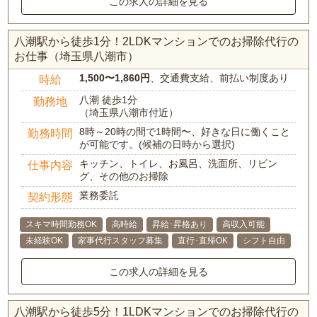
この求人の詳細を見る
八潮駅から徒歩1分！2LDKマンションでのお掃除代行の
お仕事（埼玉県八潮市）
1,500〜1,860円
、交通費支給、前払い制度あり
時給
八潮 徒歩1分
勤務地
（埼玉県八潮市付近）
8時～20時の間で1時間〜、好きな日に働くこと
勤務時間
が可能です。(候補の日時から選択)
キッチン、トイレ、お風呂、洗面所、リビン
仕事内容
グ、その他のお掃除
業務委託
契約形態
スキマ時間勤務OK
高時給
昇給･昇格あり
高収入可能
未経験OK
家事代行スタッフ募集
直行･直帰OK
シフト自由
この求人の詳細を見る
八潮駅から徒歩5分！1LDKマンションでのお掃除代行の