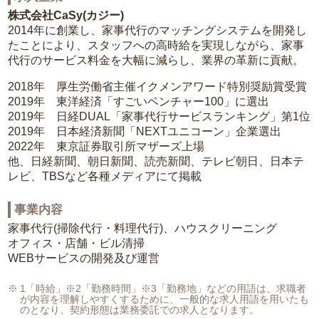
株式会社CaSy(カジー)
2014年に創業し、家事代行のマッチングシステムを開発し
たことにより、スタッフへの高時給を実現しながら、家事
代行のサービス料金を大幅に減らし、業界の革新に貢献。
2018年 厚生労働省主催イクメンアワード特別奨励賞受賞
2019年 東洋経済「すごいベンチャー100」に選出
2019年 日経DUAL「家事代行サービスランキング」第1位
2019年 日本経済新聞「NEXTユニコーン」企業選出
2022年 東京証券取引所マザーズ上場
他、日経新聞、朝日新聞、読売新聞、テレビ朝日、日本テ
レビ、TBSなど各種メディアにて掲載
事業内容
家事代行(掃除代行・料理代行)、ハウスクリーニング
オフィス・店舗・ビル清掃
WEBサービスの開発及び運営
1「時給」※2「勤務時間」※3「勤務地」などの用語は、求職者
が内容を理解しやすくするために、一般的な求人用語を用いたも
のとなり、契約形態は業務委託での求人となります。