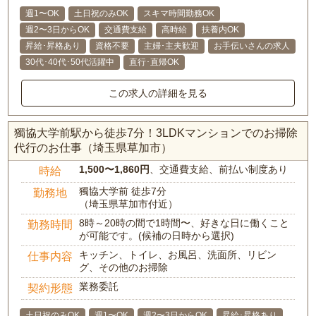
週1〜OK
土日祝のみOK
スキマ時間勤務OK
週2〜3日からOK
交通費支給
高時給
扶養内OK
昇給･昇格あり
資格不要
主婦･主夫歓迎
お手伝いさんの求人
30代･40代･50代活躍中
直行･直帰OK
この求人の詳細を見る
獨協大学前駅から徒歩7分！3LDKマンションでのお掃除
代行のお仕事（埼玉県草加市）
1,500〜1,860円
、交通費支給、前払い制度あり
時給
獨協大学前 徒歩7分
勤務地
（埼玉県草加市付近）
8時～20時の間で1時間〜、好きな日に働くこと
勤務時間
が可能です。(候補の日時から選択)
キッチン、トイレ、お風呂、洗面所、リビン
仕事内容
グ、その他のお掃除
業務委託
契約形態
土日祝のみOK
週1〜OK
週2〜3日からOK
昇給･昇格あり