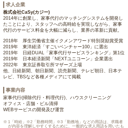
求人企業
株式会社CaSy(カジー)
2014年に創業し、家事代行のマッチングシステムを開発し
たことにより、スタッフへの高時給を実現しながら、家事
代行のサービス料金を大幅に減らし、業界の革新に貢献。
2018年 厚生労働省主催イクメンアワード特別奨励賞受賞
2019年 東洋経済「すごいベンチャー100」に選出
2019年 日経DUAL「家事代行サービスランキング」第1位
2019年 日本経済新聞「NEXTユニコーン」企業選出
2022年 東京証券取引所マザーズ上場
他、日経新聞、朝日新聞、読売新聞、テレビ朝日、日本テ
レビ、TBSなど各種メディアにて掲載
事業内容
家事代行(掃除代行・料理代行)、ハウスクリーニング
オフィス・店舗・ビル清掃
WEBサービスの開発及び運営
1「時給」※2「勤務時間」※3「勤務地」などの用語は、求職者
が内容を理解しやすくするために、一般的な求人用語を用いたも