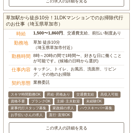
この求人の詳細を見る
草加駅から徒歩10分！1LDKマンションでのお掃除代行
のお仕事（埼玉県草加市）
1,500〜1,860円
、交通費支給、前払い制度あり
時給
草加 徒歩10分
勤務地
（埼玉県草加市付近）
8時～20時の間で1時間〜、好きな日に働くこと
勤務時間
が可能です。(候補の日時から選択)
キッチン、トイレ、お風呂、洗面所、リビン
仕事内容
グ、その他のお掃除
業務委託
契約形態
スキマ時間勤務OK
昇給･昇格あり
交通費支給
高収入可能
資格不要
ブランクOK
主婦･主夫歓迎
未経験OK
家事代行スタッフ募集
家政婦の求人
ハウスキーパー募集
お手伝いさんの求人
直行･直帰OK
この求人の詳細を見る