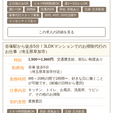
土日祝のみOK
スキマ時間勤務OK
週2〜3日からOK
週1〜OK
高時給
扶養内OK
昇給･昇格あり
主婦･主夫歓迎
家事代行スタッフ募集
30代･40代･50代活躍中
インセンティブあり
この求人の詳細を見る
谷塚駅から徒歩5分！3LDKマンションでのお掃除代行の
お仕事（埼玉県草加市）
1,500〜1,860円
、交通費支給、前払い制度あり
時給
谷塚 徒歩5分
勤務地
（埼玉県草加市付近）
8時～20時の間で1時間〜、好きな日に働くこと
勤務時間
が可能です。(候補の日時から選択)
キッチン、トイレ、お風呂、洗面所、リビン
仕事内容
グ、その他のお掃除
業務委託
契約形態
スキマ時間勤務OK
昇給･昇格あり
主婦･主夫歓迎