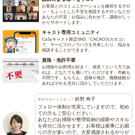
お客様とのコミュニケーションを練習するサロ
ン・ちょっとした不安を相談するサロンなどが
あなたの不安・お悩みに合わせて、講師がしっ
かりサポートします。
キャスト専用コミュニティ
CaSyキャスト限定SNS「CACACO(カカコ)」
で、サービスのノウハウを共有したり、悩みを
相談することができます。
資格・免許不要
お掃除やお料理が好き！、得意！という方であ
れば、どなたでも働いていただけます。年齢も
不問です。もちろん、資格や免許、職務経験が
あればそれを充分に活かしていただけます。
鈴野 寿子
本社サポートスタッフ
フォロー体制が充実していますので、初め
ての方もご安心ください。
あなたのお掃除や整理収納の経験やスキル
を存分に活かせます。お客様は家事にお困
りの方が多いので、大変感謝されるやりが