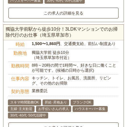
ハウスキーパー募集
30代･40代･50代活躍中
この求人の詳細を見る
獨協大学前駅から徒歩10分！3LDKマンションでのお掃
除代行のお仕事（埼玉県草加市）
1,500〜1,860円
、交通費支給、前払い制度あり
時給
獨協大学前 徒歩10分
勤務地
（埼玉県草加市付近）
8時～20時の間で1時間〜、好きな日に働くこと
勤務時間
が可能です。(候補の日時から選択)
キッチン、トイレ、お風呂、洗面所、リビン
仕事内容
グ、その他のお掃除
業務委託
契約形態
スキマ時間勤務OK
昇給･昇格あり
ブランクOK
主婦･主夫歓迎
お手伝いさんの求人
ハウスキーパー募集
30代･40代･50代活躍中