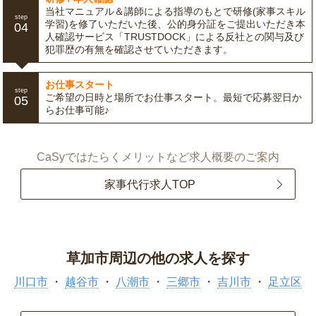
当社マニュアル＆講師による指導のもとで研修(家事スキル
step
学習)を修了いただいた後、公的身分証をご提出いただき本
04
人確認サービス「TRUSTDOCK」による反社との関与及び
犯罪歴の有無を確認させていただきます。
お仕事スタート
step
ご希望の日時と場所でお仕事スタート。最短で応募翌日か
05
らお仕事可能♪
CaSyではたらくメリットなど求人概要のご案内
家事代行求人TOP
草加市周辺の他の求人を探す
川口市
越谷市
八潮市
三郷市
吉川市
足立区