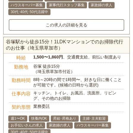
ハウスキーパー募集
家事代行スタッフ募集
家政婦の求人
30代･40代･50代活躍中
この求人の詳細を見る
谷塚駅から徒歩15分！1LDKマンションでのお掃除代行
のお仕事（埼玉県草加市）
1,500〜1,860円
、交通費支給、前払い制度あり
時給
谷塚 徒歩15分
勤務地
（埼玉県草加市付近）
8時～20時の間で1時間〜、好きな日に働くこと
勤務時間
が可能です。(候補の日時から選択)
キッチン、トイレ、お風呂、洗面所、リビン
仕事内容
グ、その他のお掃除
業務委託
契約形態
週1〜OK
扶養内OK
昇給･昇格あり
主婦･主夫歓迎
お手伝いさんの求人
家政婦の求人
ハウスキーパー募集
30代･40代･50代活躍中