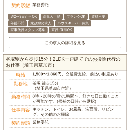
業務委託
契約形態
週2〜3日からOK
高収入可能
ブランクOK
資格不要
年齢不問
家政婦の求人
ハウスキーパー募集
家事代行スタッフ募集
直行･直帰OK
この求人の詳細を見る
谷塚駅から徒歩15分！2LDK一戸建てでのお掃除代行の
お仕事（埼玉県草加市）
1,500〜1,860円
、交通費支給、前払い制度あり
時給
谷塚 徒歩15分
勤務地
（埼玉県草加市付近）
8時～20時の間で1時間〜、好きな日に働くこと
勤務時間
が可能です。(候補の日時から選択)
キッチン、トイレ、お風呂、洗面所、リビン
仕事内容
グ、その他のお掃除
業務委託
契約形態