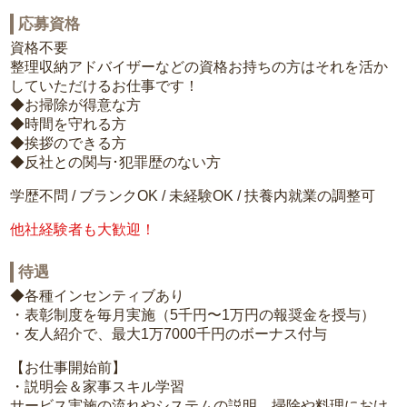
応募資格
資格不要
整理収納アドバイザーなどの資格お持ちの方はそれを活か
していただけるお仕事です！
◆お掃除が得意な方
◆時間を守れる方
◆挨拶のできる方
◆反社との関与･犯罪歴のない方
学歴不問 / ブランクOK / 未経験OK / 扶養内就業の調整可
他社経験者も大歓迎！
待遇
◆各種インセンティブあり
・表彰制度を毎月実施（5千円〜1万円の報奨金を授与）
・友人紹介で、最大1万7000千円のボーナス付与
【お仕事開始前】
・説明会＆家事スキル学習
サービス実施の流れやシステムの説明、掃除や料理におけ