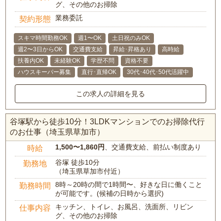
グ、その他のお掃除
業務委託
契約形態
スキマ時間勤務OK
週1〜OK
土日祝のみOK
週2〜3日からOK
交通費支給
昇給･昇格あり
高時給
扶養内OK
未経験OK
学歴不問
資格不要
ハウスキーパー募集
直行･直帰OK
30代･40代･50代活躍中
この求人の詳細を見る
谷塚駅から徒歩10分！3LDKマンションでのお掃除代行
のお仕事（埼玉県草加市）
1,500〜1,860円
、交通費支給、前払い制度あり
時給
谷塚 徒歩10分
勤務地
（埼玉県草加市付近）
8時～20時の間で1時間〜、好きな日に働くこと
勤務時間
が可能です。(候補の日時から選択)
キッチン、トイレ、お風呂、洗面所、リビン
仕事内容
グ、その他のお掃除