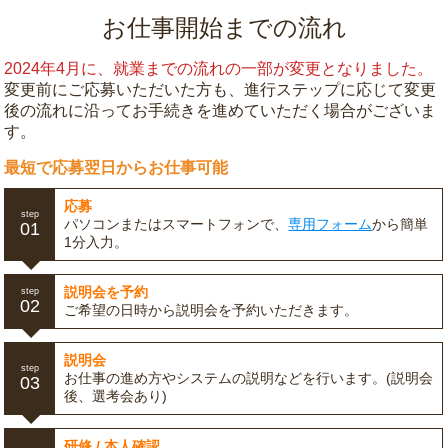
お仕事開始までの流れ
2024年4月に、就業までの流れの一部が変更となりました。
変更前にご応募いただいた方も、進行ステップに応じて変更
後の流れに沿ってお手続きを進めていただく場合がございま
す。
最短で応募翌日からお仕事可能
応募
step
パソコンまたはスマートフォンで、
専用フォーム
から簡単
01
1分入力。
説明会を予約
step
02
ご希望の日時から説明会を予約いただきます。
説明会
step
お仕事の進め方やシステムの説明などを行います。(説明会
03
後、選考会あり)
研修 / 本人確認