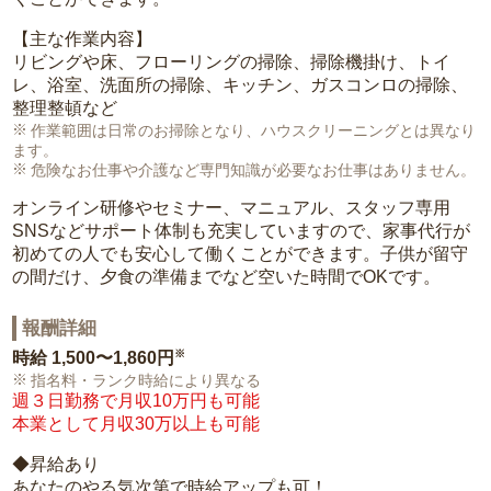
【主な作業内容】
リビングや床、フローリングの掃除、掃除機掛け、トイ
レ、浴室、洗面所の掃除、キッチン、ガスコンロの掃除、
整理整頓など
作業範囲は日常のお掃除となり、ハウスクリーニングとは異なり
ます。
危険なお仕事や介護など専門知識が必要なお仕事はありません。
オンライン研修やセミナー、マニュアル、スタッフ専用
SNSなどサポート体制も充実していますので、家事代行が
初めての人でも安心して働くことができます。子供が留守
の間だけ、夕食の準備までなど空いた時間でOKです。
報酬詳細
※
時給
1,500〜1,860円
指名料・ランク時給により異なる
週３日勤務で月収10万円も可能
本業として月収30万以上も可能
◆昇給あり
あなたのやる気次第で時給アップも可！