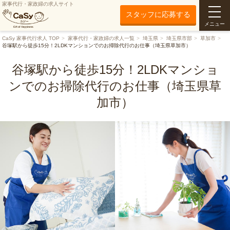
家事代行・家政婦の求人サイト
スタッフに応募する
メニュー
CaSy 家事代行求人 TOP
家事代行・家政婦の求人一覧
埼玉県
埼玉県市部
草加市
谷塚駅から徒歩15分！2LDKマンションでのお掃除代行のお仕事（埼玉県草加市）
谷塚駅から徒歩15分！2LDKマンショ
ンでのお掃除代行のお仕事（埼玉県草
加市）