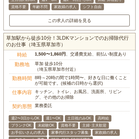
資格不要
年齢不問
家政婦の求人
シフト自由
この求人の詳細を見る
草加駅から徒歩10分！3LDKマンションでのお掃除代行
のお仕事（埼玉県草加市）
1,500〜1,860円
、交通費支給、前払い制度あり
時給
草加 徒歩10分
勤務地
（埼玉県草加市付近）
8時～20時の間で1時間〜、好きな日に働くこと
勤務時間
が可能です。(候補の日時から選択)
キッチン、トイレ、お風呂、洗面所、リビン
仕事内容
グ、その他のお掃除
業務委託
契約形態
週2〜3日からOK
週1〜OK
土日祝のみOK
高時給
ブランクOK
未経験OK
資格不要
主婦･主夫歓迎
お手伝いさんの求人
家事代行スタッフ募集
家政婦の求人