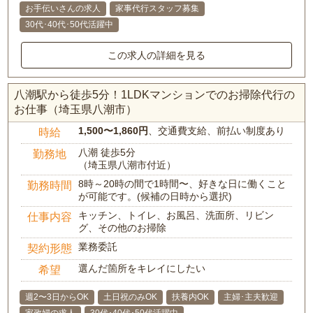
お手伝いさんの求人
家事代行スタッフ募集
30代･40代･50代活躍中
この求人の詳細を見る
八潮駅から徒歩5分！1LDKマンションでのお掃除代行の
お仕事（埼玉県八潮市）
1,500〜1,860円
、交通費支給、前払い制度あり
時給
八潮 徒歩5分
勤務地
（埼玉県八潮市付近）
8時～20時の間で1時間〜、好きな日に働くこと
勤務時間
が可能です。(候補の日時から選択)
キッチン、トイレ、お風呂、洗面所、リビン
仕事内容
グ、その他のお掃除
業務委託
契約形態
選んだ箇所をキレイにしたい
希望
週2〜3日からOK
土日祝のみOK
扶養内OK
主婦･主夫歓迎