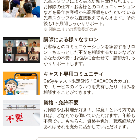
先輩スタッフによる実地研修を受けられます。
お掃除の仕方・お客様とのコミュニケーション
などを長年お客様から高評価をいただいている
先輩スタッフから直接教えてもらえます。その
後も1ヶ月間しっかりサポート。
※ 関東エリアの業務委託のみ
講師による様々なサロン
お客様とのコミュニケーションを練習するサロ
ン・ちょっとした不安を相談するサロンなどが
あなたの不安・お悩みに合わせて、講師がしっ
かりサポートします。
キャスト専用コミュニティ
CaSyキャスト限定SNS「CACACO(カカコ)」
で、サービスのノウハウを共有したり、悩みを
相談することができます。
資格・免許不要
お掃除やお料理が好き！、得意！という方であ
れば、どなたでも働いていただけます。年齢も
不問です。もちろん、資格や免許、職務経験が
あればそれを充分に活かしていただけます。