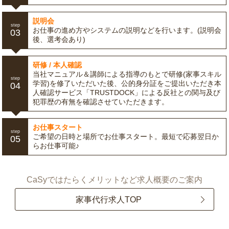
説明会
step
お仕事の進め方やシステムの説明などを行います。(説明会
03
後、選考会あり)
研修 / 本人確認
当社マニュアル＆講師による指導のもとで研修(家事スキル
step
学習)を修了いただいた後、公的身分証をご提出いただき本
04
人確認サービス「TRUSTDOCK」による反社との関与及び
犯罪歴の有無を確認させていただきます。
お仕事スタート
step
ご希望の日時と場所でお仕事スタート。最短で応募翌日か
05
らお仕事可能♪
CaSyではたらくメリットなど求人概要のご案内
家事代行求人TOP