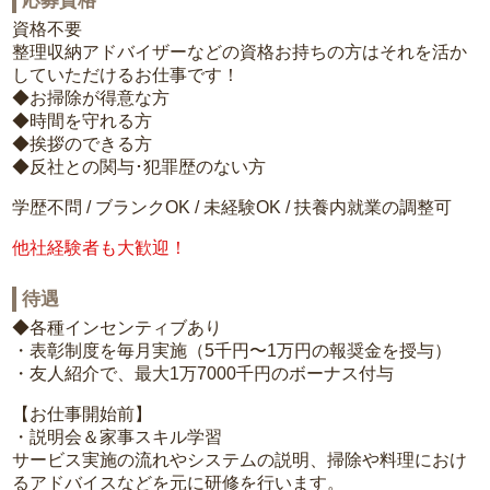
応募資格
資格不要
整理収納アドバイザーなどの資格お持ちの方はそれを活か
していただけるお仕事です！
◆お掃除が得意な方
◆時間を守れる方
◆挨拶のできる方
◆反社との関与･犯罪歴のない方
学歴不問 / ブランクOK / 未経験OK / 扶養内就業の調整可
他社経験者も大歓迎！
待遇
◆各種インセンティブあり
・表彰制度を毎月実施（5千円〜1万円の報奨金を授与）
・友人紹介で、最大1万7000千円のボーナス付与
【お仕事開始前】
・説明会＆家事スキル学習
サービス実施の流れやシステムの説明、掃除や料理におけ
るアドバイスなどを元に研修を行います。