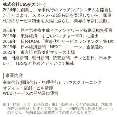
株式会社CaSy(カジー)
2014年に創業し、家事代行のマッチングシステムを開発し
たことにより、スタッフへの高時給を実現しながら、家事
代行のサービス料金を大幅に減らし、業界の革新に貢献。
2018年 厚生労働省主催イクメンアワード特別奨励賞受賞
2019年 東洋経済「すごいベンチャー100」に選出
2019年 日経DUAL「家事代行サービスランキング」第1位
2019年 日本経済新聞「NEXTユニコーン」企業選出
2022年 東京証券取引所マザーズ上場
他、日経新聞、朝日新聞、読売新聞、テレビ朝日、日本テ
レビ、TBSなど各種メディアにて掲載
事業内容
家事代行(掃除代行・料理代行)、ハウスクリーニング
オフィス・店舗・ビル清掃
WEBサービスの開発及び運営
1「時給」※2「勤務時間」※3「勤務地」などの用語は、求職者
が内容を理解しやすくするために、一般的な求人用語を用いたも
のとなり、契約形態は業務委託での求人となります。