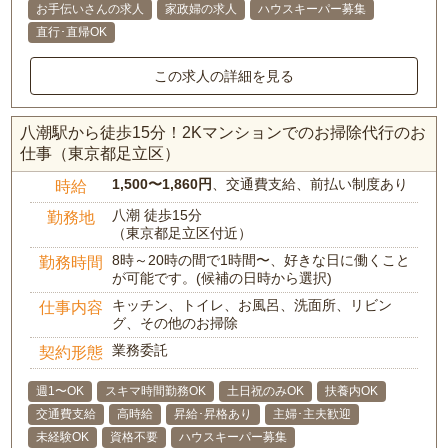
お手伝いさんの求人
家政婦の求人
ハウスキーパー募集
直行･直帰OK
この求人の詳細を見る
八潮駅から徒歩15分！2Kマンションでのお掃除代行のお
仕事（東京都足立区）
1,500〜1,860円
、交通費支給、前払い制度あり
時給
八潮 徒歩15分
勤務地
（東京都足立区付近）
8時～20時の間で1時間〜、好きな日に働くこと
勤務時間
が可能です。(候補の日時から選択)
キッチン、トイレ、お風呂、洗面所、リビン
仕事内容
グ、その他のお掃除
業務委託
契約形態
週1〜OK
スキマ時間勤務OK
土日祝のみOK
扶養内OK
交通費支給
高時給
昇給･昇格あり
主婦･主夫歓迎
未経験OK
資格不要
ハウスキーパー募集