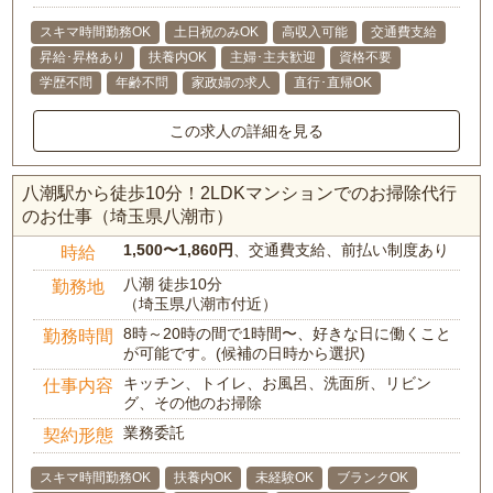
スキマ時間勤務OK
土日祝のみOK
高収入可能
交通費支給
昇給･昇格あり
扶養内OK
主婦･主夫歓迎
資格不要
学歴不問
年齢不問
家政婦の求人
直行･直帰OK
この求人の詳細を見る
八潮駅から徒歩10分！2LDKマンションでのお掃除代行
のお仕事（埼玉県八潮市）
1,500〜1,860円
、交通費支給、前払い制度あり
時給
八潮 徒歩10分
勤務地
（埼玉県八潮市付近）
8時～20時の間で1時間〜、好きな日に働くこと
勤務時間
が可能です。(候補の日時から選択)
キッチン、トイレ、お風呂、洗面所、リビン
仕事内容
グ、その他のお掃除
業務委託
契約形態
スキマ時間勤務OK
扶養内OK
未経験OK
ブランクOK