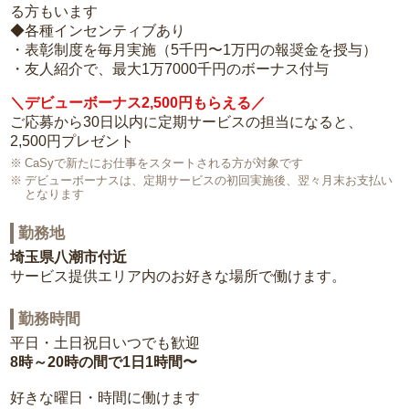
る方もいます
◆各種インセンティブあり
・表彰制度を毎月実施（5千円〜1万円の報奨金を授与）
・友人紹介で、最大1万7000千円のボーナス付与
＼デビューボーナス2,500円もらえる／
ご応募から30日以内に定期サービスの担当になると、
2,500円プレゼント
CaSyで新たにお仕事をスタートされる方が対象です
デビューボーナスは、定期サービスの初回実施後、翌々月末お支払い
となります
勤務地
埼玉県八潮市付近
サービス提供エリア内のお好きな場所で働けます。
勤務時間
平日・土日祝日いつでも歓迎
8時～20時の間で1日1時間〜
好きな曜日・時間に働けます