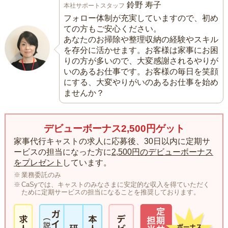
鈴野 寿子
本社サポートスタッフ
フォロー体制が充実していますので、初め
ての方もご安心ください。
あなたのお掃除や整理収納の経験やスキル
を存分に活かせます。お客様は家事にお困
りの方が多いので、大変感謝されるやりが
いのあるお仕事です。お客様の毎日を笑顔
にする、大変やりがいのあるお仕事を始め
ませんか？
デビューボーナス2,500円ゲット
家事代行キャストの求人に応募後、30日以内に定期サ
ービスの担当になった方に
2,500円のデビューボーナス
をプレゼント
しています。
業務委託のみ
CaSyでは、キャストのみなさまに安定的な収入を得ていただく
ために定期サービスの担当になることを推奨しております。