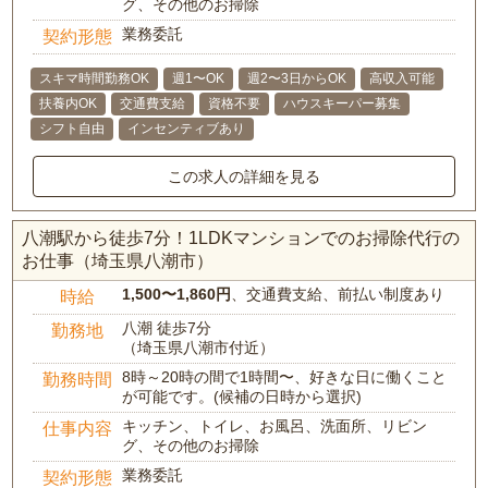
グ、その他のお掃除
業務委託
契約形態
スキマ時間勤務OK
週1〜OK
週2〜3日からOK
高収入可能
扶養内OK
交通費支給
資格不要
ハウスキーパー募集
シフト自由
インセンティブあり
この求人の詳細を見る
八潮駅から徒歩7分！1LDKマンションでのお掃除代行の
お仕事（埼玉県八潮市）
1,500〜1,860円
、交通費支給、前払い制度あり
時給
八潮 徒歩7分
勤務地
（埼玉県八潮市付近）
8時～20時の間で1時間〜、好きな日に働くこと
勤務時間
が可能です。(候補の日時から選択)
キッチン、トイレ、お風呂、洗面所、リビン
仕事内容
グ、その他のお掃除
業務委託
契約形態