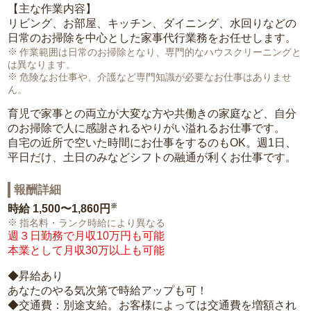
【主な作業内容】
リビング、お部屋、キッチン、ダイニング、水回りなどの
日常のお掃除を中心とした家事代行業務をお任せします。
作業範囲は日常のお掃除となり、専門的なハウスクリーニングと
は異なります。
危険なお仕事や、介護など専門知識が必要なお仕事はありませ
ん。
育児で家事との両立が大変な方や共働きの家庭など、自分
のお掃除で人に感謝されるやりがい溢れるお仕事です。
自宅の近所で空いた時間にお仕事をするのもOK。週1日、
平日だけ、土日のみなどシフトの融通が利くお仕事です。
報酬詳細
※
時給
1,500〜1,860円
指名料・ランク時給により異なる
週３日勤務で月収10万円も可能
本業として月収30万以上も可能
◆昇給あり
あなたのやる気次第で時給アップも可！
◆交通費：別途支給。お客様によっては交通費を増額され