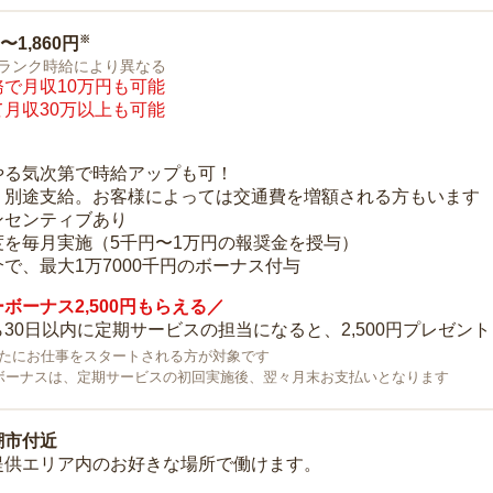
※
0〜1,860円
ランク時給により異なる
で月収10万円も可能
月収30万以上も可能
り
やる気次第で時給アップも可！
：別途支給。お客様によっては交通費を増額される方もいます
ンセンティブあり
度を毎月実施（5千円〜1万円の報奨金を授与）
で、最大1万7000千円のボーナス付与
ボーナス2,500円もらえる／
30日以内に定期サービスの担当になると、2,500円プレゼント
で新たにお仕事をスタートされる方が対象です
ボーナスは、定期サービスの初回実施後、翌々月末お支払いとなります
潮市付近
提供エリア内のお好きな場所で働けます。