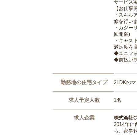
サービス
【お仕事
・スキル
修を行いま
・カジー
回開催)
・キャス
満足度を高
◆ユニフ
◆前払い
勤務地の住宅タイプ
2LDKの
求人予定人数
1名
求人企業
株式会社Ca
2014
ら、家事