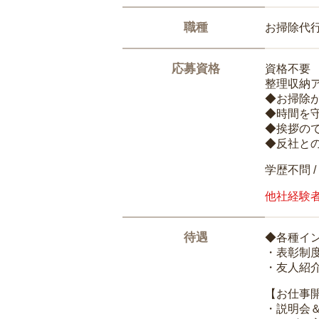
職種
お掃除代
応募資格
資格不要
整理収納
◆お掃除
◆時間を
◆挨拶の
◆反社と
学歴不問 /
他社経験
待遇
◆各種イ
・表彰制
・友人紹介
【お仕事
・説明会