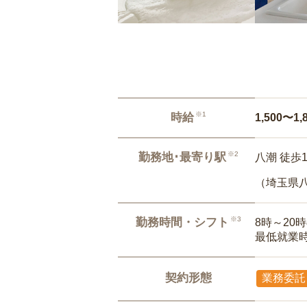
※1
時給
1,500〜1,
※2
勤務地･最寄り駅
八潮 徒歩
（埼玉県
※3
勤務時間・シフト
8時～20
最低就業
契約形態
業務委託