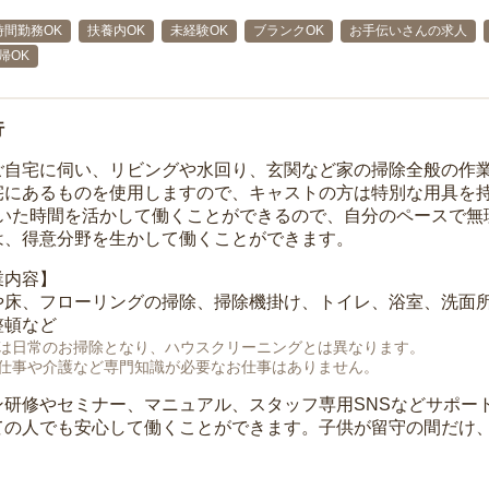
時間勤務OK
扶養内OK
未経験OK
ブランクOK
お手伝いさんの求人
帰OK
行
ご自宅に伺い、リビングや水回り、玄関など家の掃除全般の作
宅にあるものを使用しますので、キャストの方は特別な用具を持
空いた時間を活かして働くことができるので、自分のペースで無
は、得意分野を生かして働くことができます。
業内容】
や床、フローリングの掃除、掃除機掛け、トイレ、浴室、洗面
整頓など
は日常のお掃除となり、ハウスクリーニングとは異なります。
仕事や介護など専門知識が必要なお仕事はありません。
ン研修やセミナー、マニュアル、スタッフ専用SNSなどサポー
ての人でも安心して働くことができます。子供が留守の間だけ、