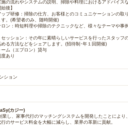
実施の流れやシステムの説明、掃除や料理におけるアドバイス
開始後】
アップ研修：掃除の仕方、お客様とのコミュニケーションの取
す。(希望者のみ、随時開催)
サロン：時短料理や掃除のテクニックなど、様々なテーマや事例
トセッション：その年に素晴らしいサービスを行ったスタッフ
める方法などをシェアします。(招待制･年１回開催)
ォーム（エプロン）貸与
制度あり
マンション
Sy(カジー)
年に創業し、家事代行のマッチングシステムを開発したことによ
代行のサービス料金を大幅に減らし、業界の革新に貢献。