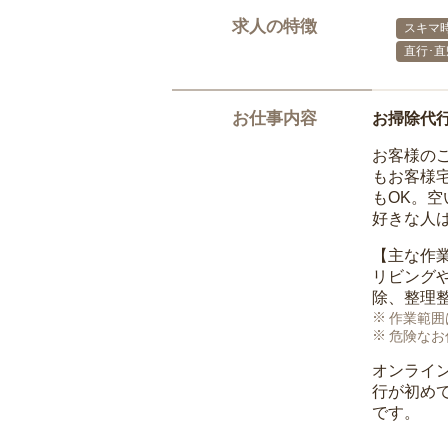
求人の特徴
スキマ
直行･直
お仕事内容
お掃除代
お客様の
もお客様
もOK。
好きな人
【主な作
リビング
除、整理
作業範囲
危険なお
オンライ
行が初め
です。