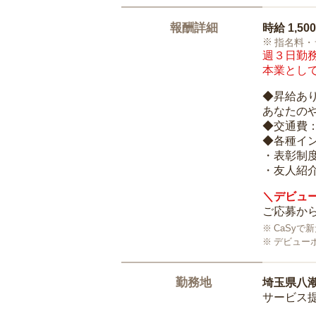
報酬詳細
時給
1,50
指名料・
週３日勤務
本業として
◆昇給あ
あなたの
◆交通費
◆各種イ
・表彰制
・友人紹介
＼デビュー
ご応募から
CaSy
デビュー
勤務地
埼玉県八
サービス