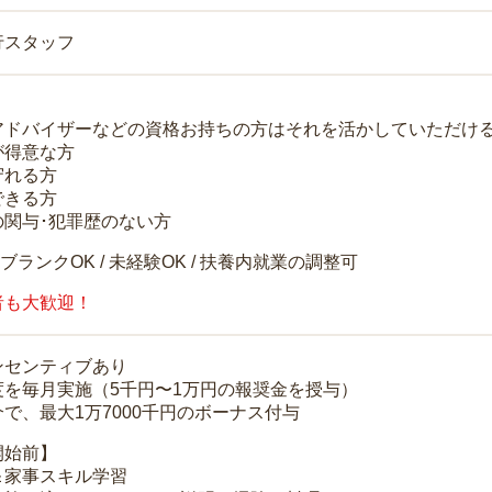
行スタッフ
アドバイザーなどの資格お持ちの方はそれを活かしていただけ
が得意な方
守れる方
できる方
の関与･犯罪歴のない方
 ブランクOK / 未経験OK / 扶養内就業の調整可
者も大歓迎！
ンセンティブあり
度を毎月実施（5千円〜1万円の報奨金を授与）
で、最大1万7000千円のボーナス付与
開始前】
＆家事スキル学習