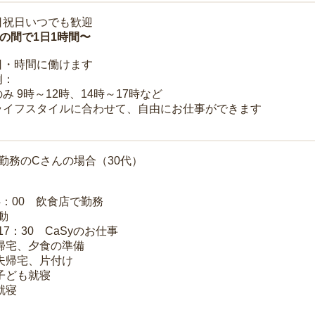
日祝日いつでも歓迎
時の間で1日1時間〜
日・時間に働けます
例：
み 9時～12時、14時～17時など
ライフスタイルに合わせて、自由にお仕事ができます
勤務のCさんの場合（30代）
14：00 飲食店で勤務
移動
～17：30 CaSyのお仕事
 帰宅、夕食の準備
 夫帰宅、片付け
 子ども就寝
就寝