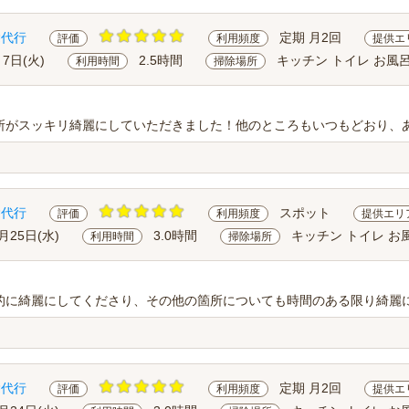
除代行
定期 月2回
評価
利用頻度
提供エ
月7日(火)
2.5時間
キッチン トイレ お風
利用時間
掃除場所
所がスッキリ綺麗にしていただきました！他のところもいつもどおり、あ
除代行
スポット
評価
利用頻度
提供エリ
月25日(水)
3.0時間
キッチン トイレ お
利用時間
掃除場所
的に綺麗にしてくださり、その他の箇所についても時間のある限り綺麗
除代行
定期 月2回
評価
利用頻度
提供エ