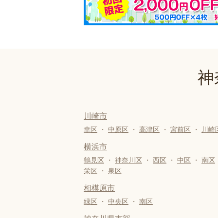
神
川崎市
幸区
・
中原区
・
高津区
・
宮前区
・
川崎
横浜市
鶴見区
・
神奈川区
・
西区
・
中区
・
南区
栄区
・
泉区
相模原市
緑区
・
中央区
・
南区