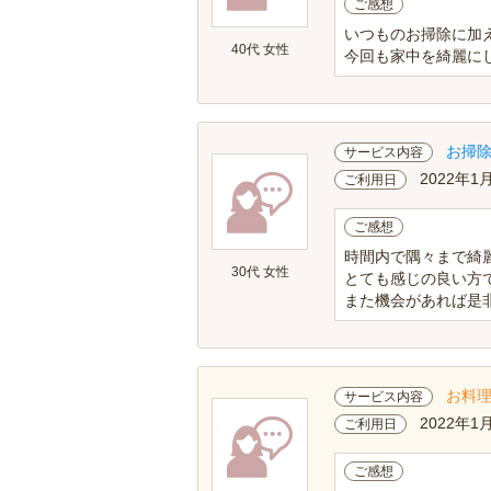
ご感想
いつものお掃除に加
40代 女性
今回も家中を綺麗に
お掃
サービス内容
2022年1
ご利用日
ご感想
時間内で隅々まで綺
30代 女性
とても感じの良い方
また機会があれば是
お料
サービス内容
2022年1
ご利用日
ご感想