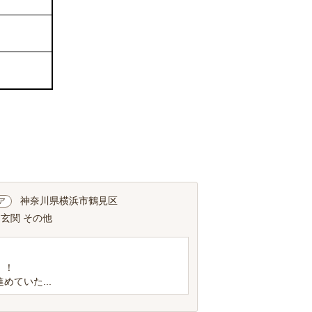
神奈川県横浜市鶴見区
ア
 玄関 その他
！！
ていた...