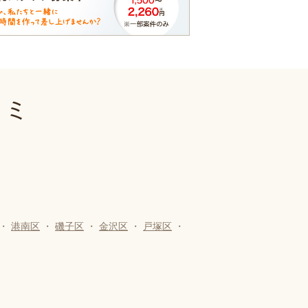
コミ
・
港南区
・
磯子区
・
金沢区
・
戸塚区
・