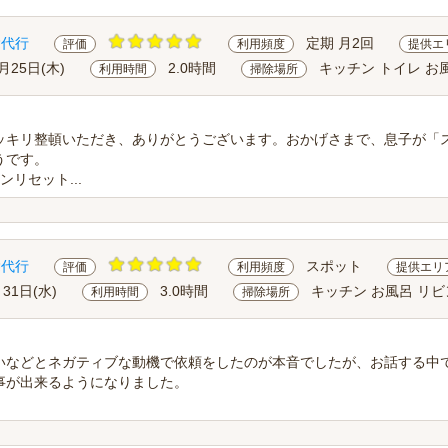
除代行
定期 月2回
評価
利用頻度
提供エ
月25日(木)
2.0時間
キッチン トイレ お
利用時間
掃除場所
ッキリ整頓いただき、ありがとうございます。おかげさまで、息子が「
うです。
リセット...
除代行
スポット
評価
利用頻度
提供エリ
月31日(水)
3.0時間
キッチン お風呂 リビ
利用時間
掃除場所
いなどとネガティブな動機で依頼をしたのが本音でしたが、お話する中
事が出来るようになりました。