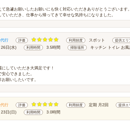
えて急遽お願いしたお願いにも快く対応いただきありがとうございます
していただき、仕事から帰ってきて幸せな気持ちになりました。
除代行
スポット
評価
利用頻度
提供エリ
月26日(水)
3.5時間
キッチン トイレ お風
利用時間
掃除場所
麗にしていただき大満足です！
で安心できました。
非お願いしたいです。
理代行
定期 月2回
評価
利用頻度
提供エ
月23日(日)
3.0時間
利用時間