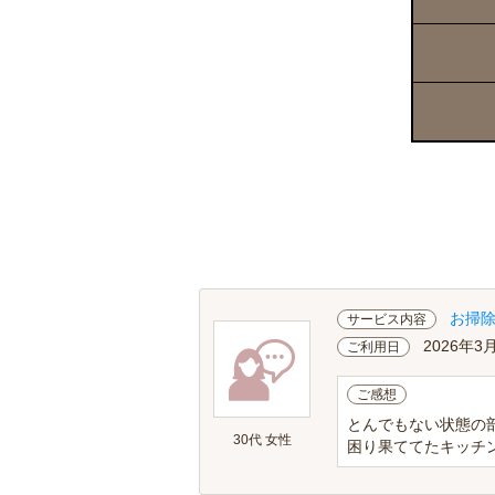
お掃
サービス内容
2026年3
ご利用日
ご感想
とんでもない状態の
30代 女性
困り果ててたキッチン