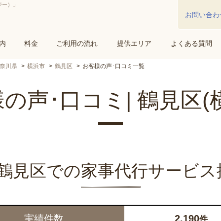
ジー）」
お問い合わ
内
料金
ご利用の流れ
提供エリア
よくある質問
奈川県
横浜市
鶴見区
お客様の声･口コミ一覧
の声･口コミ| 鶴見区(
yの鶴見区での家事代行サービス
実績件数
2,190
件