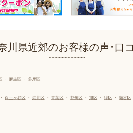
奈川県近郊のお客様の声･口
区
・
麻生区
・
多摩区
・
保土ヶ谷区
・
港北区
・
青葉区
・
都筑区
・
旭区
・
緑区
・
瀬谷区