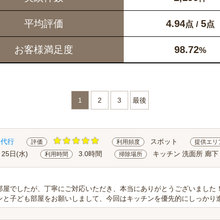
平均評価
4.94
5
点 /
点
お客様満足度
98.72
%
1
2
3
最後
除代行
スポット
評価
利用頻度
提供エリ
月25日(水)
3.0時間
キッチン 洗面所 廊下
利用時間
掃除場所
部屋でしたが、丁寧にご対応いただき、本当にありがとうございました
と子ども部屋をお願いしまして、今回はキッチンを優先的にしっかり進め