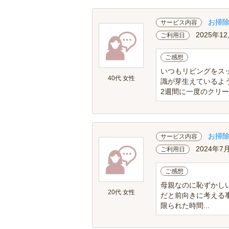
お掃
サービス内容
2025年12
ご利用日
ご感想
いつもリビングをス
40代 女性
識が芽生えているよ
2週間に一度のクリーン
お掃
サービス内容
2024年7
ご利用日
ご感想
母親なのに恥ずかし
20代 女性
だと前向きに考える
限られた時間...