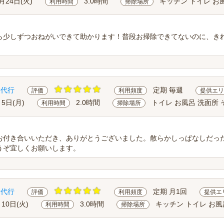
月24日(火)
3.0時間
キッチン トイレ お
利用時間
掃除場所
ら少しずつおねがいできて助かります！普段お掃除できてないのに、き
除代行
定期 毎週
評価
利用頻度
提供エリ
月5日(月)
2.0時間
トイレ お風呂 洗面所 
利用時間
掃除場所
お付き合いいただき、ありがとうございました。散らかしっぱなしだっ
うぞ宜しくお願いします。
除代行
定期 月1回
評価
利用頻度
提供エ
月10日(火)
3.0時間
キッチン トイレ お風
利用時間
掃除場所