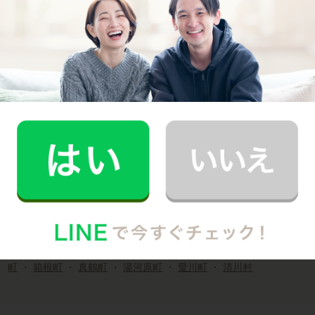
川崎市
幸区
・
中原区
・
高津区
・
宮前区
・
川崎区
・
麻生区
・
多摩区
横浜市
鶴見区
・
神奈川区
・
西区
・
中区
・
南区
・
保土ヶ谷区
・
港北
区
・
青葉区
・
都筑区
・
旭区
・
緑区
・
瀬谷区
・
港南区
・
磯子
区
・
金沢区
・
戸塚区
・
栄区
・
泉区
相模原市
緑区
・
中央区
・
南区
神奈川県市部
横須賀市
・
鎌倉市
・
逗子市
・
厚木市
・
座間市
・
大和市
・
綾
瀬市
・
海老名市
・
藤沢市
・
寒川町
・
茅ヶ崎市
・
平塚市
・
小
田原市
・
三浦市
・
秦野市
・
伊勢原市
・
南足柄市
・
葉山町
・
大磯町
・
二宮町
・
中井町
・
大井町
・
松田町
・
山北町
・
開成
町
・
箱根町
・
真鶴町
・
湯河原町
・
愛川町
・
清川村