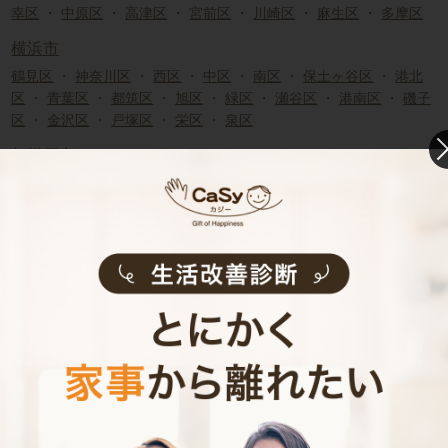
幸区
・
中原区
・
高津区
・
宮前区
・
川崎区
・
麻生区
・
多摩区
横浜市
鶴見区
・
神奈川区
・
西区
・
中区
・
南区
・
保土ヶ谷区
・
港北
区
・
青葉区
・
都筑区
・
旭区
・
緑区
・
瀬谷区
・
港南区
・
磯子
区
・
金沢区
・
戸塚区
・
栄区
・
泉区
相模原市
緑区
・
中央区
・
南区
神奈川県市部
横須賀市
・
鎌倉市
・
逗子市
・
厚木市
・
座間市
・
大和市
・
綾
瀬市
・
海老名市
・
藤沢市
・
寒川町
・
茅ヶ崎市
・
平塚市
・
小
田原市
・
三浦市
・
秦野市
・
伊勢原市
・
南足柄市
・
葉山町
・
大磯町
・
二宮町
・
中井町
・
大井町
・
松田町
・
山北町
・
開成
町
・
箱根町
・
真鶴町
・
湯河原町
・
愛川町
・
清川村
神奈川県近郊の家事代行求人