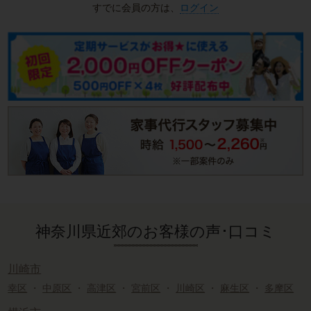
すでに会員の方は、
ログイン
神奈川県近郊のお客様の声･口コミ
川崎市
幸区
・
中原区
・
高津区
・
宮前区
・
川崎区
・
麻生区
・
多摩区