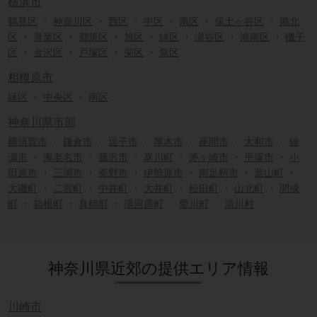
横浜市
鶴見区
・
神奈川区
・
西区
・
中区
・
南区
・
保土ヶ谷区
・
港北
区
・
青葉区
・
都筑区
・
旭区
・
緑区
・
瀬谷区
・
港南区
・
磯子
区
・
金沢区
・
戸塚区
・
栄区
・
泉区
相模原市
緑区
・
中央区
・
南区
神奈川県市部
横須賀市
・
鎌倉市
・
逗子市
・
厚木市
・
座間市
・
大和市
・
綾
瀬市
・
海老名市
・
藤沢市
・
寒川町
・
茅ヶ崎市
・
平塚市
・
小
田原市
・
三浦市
・
秦野市
・
伊勢原市
・
南足柄市
・
葉山町
・
大磯町
・
二宮町
・
中井町
・
大井町
・
松田町
・
山北町
・
開成
町
・
箱根町
・
真鶴町
・
湯河原町
・
愛川町
・
清川村
神奈川県近郊の提供エリア情報
川崎市