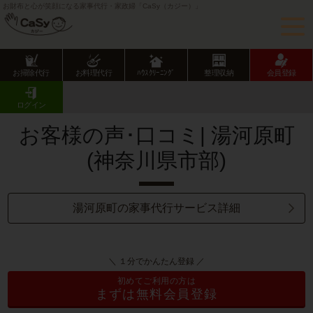
お財布と心が笑顔になる家事代行・家政婦「CaSy（カジー）」
お掃除代行
お料理代行
ﾊｳｽｸﾘｰﾆﾝｸﾞ
整理収納
会員登録
CaSy TOP
サービス提供エリアのご紹介
神奈川県
神奈川県市部
湯河原町
お客様の声･口コミ一覧
ログイン
お客様の声･口コミ| 湯河原町
(神奈川県市部)
湯河原町の家事代行サービス詳細
＼ １分でかんたん登録 ／
初めてご利用の方は
まずは無料会員登録