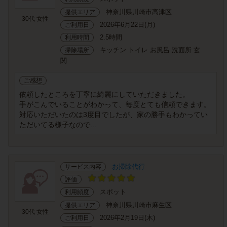
神奈川県川崎市高津区
提供エリア
30代 女性
2026年6月22日(月)
ご利用日
2.5時間
利用時間
キッチン トイレ お風呂 洗面所 玄
掃除場所
関
ご感想
依頼したところを丁寧に綺麗にしていただきました。
手がこんでいることがわかって、毎度とても信頼できます。
対応いただいたのは3度目でしたが、家の勝手もわかってい
ただいてる様子なので...
お掃除代行
サービス内容
評価
スポット
利用頻度
神奈川県川崎市麻生区
提供エリア
30代 女性
2026年2月19日(木)
ご利用日