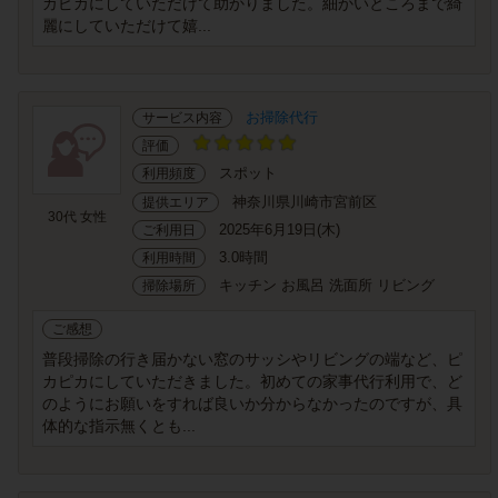
カピカにしていただけて助かりました。細かいところまで綺
麗にしていただけて嬉...
お掃除代行
サービス内容
評価
スポット
利用頻度
神奈川県川崎市宮前区
提供エリア
30代 女性
2025年6月19日(木)
ご利用日
3.0時間
利用時間
キッチン お風呂 洗面所 リビング
掃除場所
ご感想
普段掃除の行き届かない窓のサッシやリビングの端など、ピ
カピカにしていただきました。初めての家事代行利用で、ど
のようにお願いをすれば良いか分からなかったのですが、具
体的な指示無くとも...