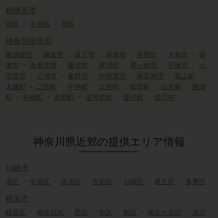
相模原市
緑区
・
中央区
・
南区
神奈川県市部
横須賀市
・
鎌倉市
・
逗子市
・
厚木市
・
座間市
・
大和市
・
綾
瀬市
・
海老名市
・
藤沢市
・
寒川町
・
茅ヶ崎市
・
平塚市
・
小
田原市
・
三浦市
・
秦野市
・
伊勢原市
・
南足柄市
・
葉山町
・
大磯町
・
二宮町
・
中井町
・
大井町
・
松田町
・
山北町
・
開成
町
・
箱根町
・
真鶴町
・
湯河原町
・
愛川町
・
清川村
神奈川県近郊の提供エリア情報
川崎市
幸区
・
中原区
・
高津区
・
宮前区
・
川崎区
・
麻生区
・
多摩区
横浜市
鶴見区
・
神奈川区
・
西区
・
中区
・
南区
・
保土ヶ谷区
・
港北