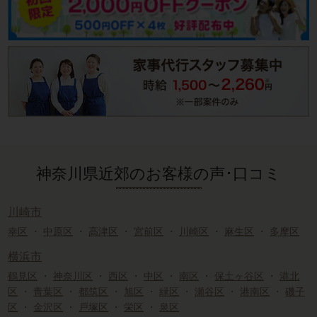
神奈川県近郊のお客様の声･口コミ
川崎市
幸区
・
中原区
・
高津区
・
宮前区
・
川崎区
・
麻生区
・
多摩区
横浜市
鶴見区
・
神奈川区
・
西区
・
中区
・
南区
・
保土ヶ谷区
・
港北
区
・
青葉区
・
都筑区
・
旭区
・
緑区
・
瀬谷区
・
港南区
・
磯子
区
・
金沢区
・
戸塚区
・
栄区
・
泉区