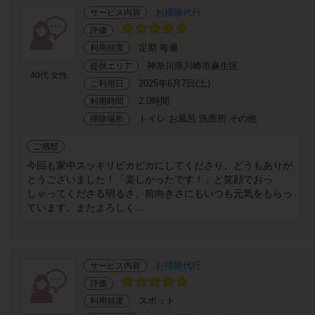
お掃除代行
サービス内容
評価
定期 毎週
利用頻度
神奈川県川崎市麻生区
提供エリア
40代 女性
2025年6月7日(土)
ご利用日
2.0時間
利用時間
トイレ お風呂 洗面所 その他
掃除場所
ご感想
今回も家中スッキリピカピカにしてくださり、どうもありが
とうございました！「楽しかったです！」と笑顔でおっ
しゃってくださる明るさ、前向きさにもいつも元気をもらっ
ています。またよろしく...
お掃除代行
サービス内容
評価
スポット
利用頻度