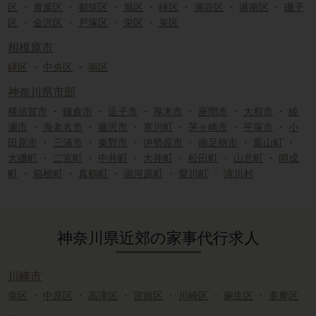
区
・
青葉区
・
都筑区
・
旭区
・
緑区
・
瀬谷区
・
港南区
・
磯子
区
・
金沢区
・
戸塚区
・
栄区
・
泉区
相模原市
緑区
・
中央区
・
南区
神奈川県市部
横須賀市
・
鎌倉市
・
逗子市
・
厚木市
・
座間市
・
大和市
・
綾
瀬市
・
海老名市
・
藤沢市
・
寒川町
・
茅ヶ崎市
・
平塚市
・
小
田原市
・
三浦市
・
秦野市
・
伊勢原市
・
南足柄市
・
葉山町
・
大磯町
・
二宮町
・
中井町
・
大井町
・
松田町
・
山北町
・
開成
町
・
箱根町
・
真鶴町
・
湯河原町
・
愛川町
・
清川村
神奈川県近郊の家事代行求人
川崎市
幸区
・
中原区
・
高津区
・
宮前区
・
川崎区
・
麻生区
・
多摩区