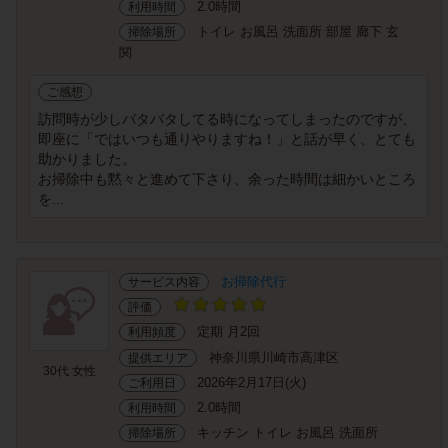
2.0時間
利用時間
トイレ お風呂 洗面所 部屋 廊下 玄
掃除場所
関
ご感想
訪問時が少しバタバタしてる時になってしまったのですが、
即座に「ではいつも通りやりますね！」と話が早く、とても
助かりました。
お掃除中も黙々と進めて下さり、余った時間は細かいところ
を...
お掃除代行
サービス内容
評価
定期 月2回
利用頻度
神奈川県川崎市高津区
提供エリア
30代 女性
2026年2月17日(火)
ご利用日
2.0時間
利用時間
キッチン トイレ お風呂 洗面所
掃除場所