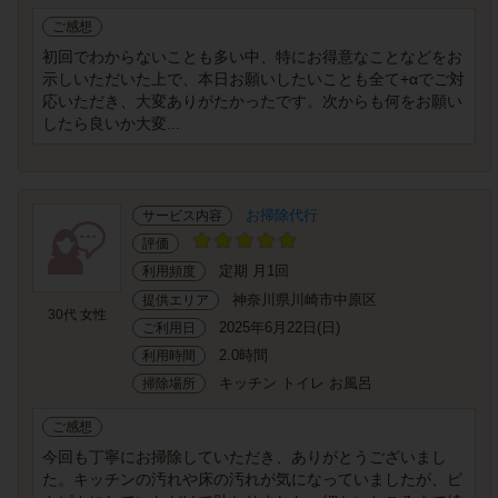
ご感想
初回でわからないことも多い中、特にお得意なことなどをお
示しいただいた上で、本日お願いしたいことも全て+αでご対
応いただき、大変ありがたかったです。次からも何をお願い
したら良いか大変...
お掃除代行
サービス内容
評価
定期 月1回
利用頻度
神奈川県川崎市中原区
提供エリア
30代 女性
2025年6月22日(日)
ご利用日
2.0時間
利用時間
キッチン トイレ お風呂
掃除場所
ご感想
今回も丁寧にお掃除していただき、ありがとうございまし
た。キッチンの汚れや床の汚れが気になっていましたが、ピ