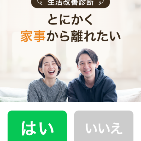
トイレ お風呂 洗面所 その他
掃除場所
ご感想
今回も家中ピカピカにしてくださり、どうもありがとうござ
いました！ドアのレール周りのほこりなど細かいところまで
気を配っていただいてありがたい限りです。棚にごちゃっと
おいていた本なども...
お掃除代行
サービス内容
評価
定期 毎週
利用頻度
神奈川県川崎市麻生区
提供エリア
40代 女性
2025年5月6日(火)
ご利用日
2.0時間
利用時間
トイレ お風呂 洗面所 その他
掃除場所
ご感想
家中きれいにしてくださり、ありがとうございました！巾木