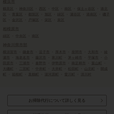
横浜市
鶴見区
・
神奈川区
・
西区
・
中区
・
南区
・
保土ヶ谷区
・
港北
区
・
青葉区
・
都筑区
・
旭区
・
緑区
・
瀬谷区
・
港南区
・
磯子
区
・
金沢区
・
戸塚区
・
栄区
・
泉区
相模原市
緑区
・
中央区
・
南区
神奈川県市部
横須賀市
・
鎌倉市
・
逗子市
・
厚木市
・
座間市
・
大和市
・
綾
瀬市
・
海老名市
・
藤沢市
・
寒川町
・
茅ヶ崎市
・
平塚市
・
小
田原市
・
三浦市
・
秦野市
・
伊勢原市
・
南足柄市
・
葉山町
・
大磯町
・
二宮町
・
中井町
・
大井町
・
松田町
・
山北町
・
開成
町
・
箱根町
・
真鶴町
・
湯河原町
・
愛川町
・
清川村
お掃除代行について詳しく見る