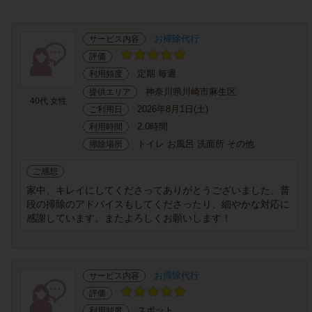
お掃除代行
サービス内容
評価
定期 毎週
利用頻度
神奈川県川崎市麻生区
提供エリア
40代 女性
2026年8月1日(土)
ご利用日
2.0時間
利用時間
トイレ お風呂 洗面所 その他
掃除場所
ご感想
家中、キレイにしてくださってありがとうございました。普
段の掃除のアドバイスもしてくださったり、細やかな対応に
感謝しています。またよろしくお願いします！
お掃除代行
サービス内容
評価
スポット
利用頻度