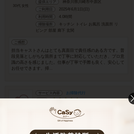
神奈川県川崎市中原区
提供エリア
30代 女性
2025年6月1日(日)
ご利用日
4.0時間
利用時間
キッチン トイレ お風呂 洗面所 リ
掃除場所
ビング 部屋 廊下 玄関
ご感想
担当キャストさんはとても真面目で責任感のある方です。普
段見落としがちな箇所まで丁寧に対応していただき、プロ意
識の高さを感じました。仕事が丁寧で手際も良く、安心して
お任せできます。掃...
お掃除代行
サービス内容
評価
定期 毎週
利用頻度
神奈川県川崎市麻生区
提供エリア
40代 女性
2025年5月24日(土)
ご利用日
2.0時間
利用時間