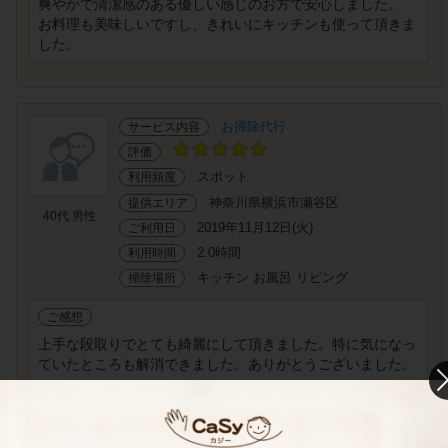
爽やかで清潔感のある優しい感じのお方で安心しました。
お料理も美味しいですし、きれいにキッチンも使って頂きま
した。
お掃除代行
サービス内容
評価
スポット
利用頻度
神奈川県横浜市瀬谷区
提供エリア
40代 男性
2019年11月12日(火)
ご利用日
2.0時間
利用時間
キッチン お風呂 リビング
掃除場所
ご感想
上手な段取りでとても綺麗にして頂きました。特に気になっ
ていたところも解消できました。ありがとうございました。
お料理代行
サービス内容