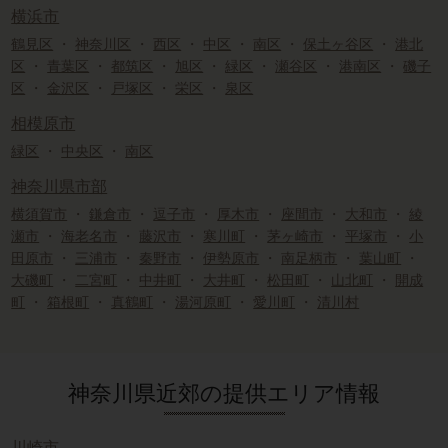
横浜市
鶴見区
・
神奈川区
・
西区
・
中区
・
南区
・
保土ヶ谷区
・
港北
区
・
青葉区
・
都筑区
・
旭区
・
緑区
・
瀬谷区
・
港南区
・
磯子
区
・
金沢区
・
戸塚区
・
栄区
・
泉区
相模原市
緑区
・
中央区
・
南区
神奈川県市部
横須賀市
・
鎌倉市
・
逗子市
・
厚木市
・
座間市
・
大和市
・
綾
瀬市
・
海老名市
・
藤沢市
・
寒川町
・
茅ヶ崎市
・
平塚市
・
小
田原市
・
三浦市
・
秦野市
・
伊勢原市
・
南足柄市
・
葉山町
・
大磯町
・
二宮町
・
中井町
・
大井町
・
松田町
・
山北町
・
開成
町
・
箱根町
・
真鶴町
・
湯河原町
・
愛川町
・
清川村
神奈川県近郊の提供エリア情報
川崎市