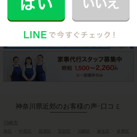
すでに会員の方は、
ログイン
神奈川県近郊のお客様の声･口コミ
川崎市
幸区
・
中原区
・
高津区
・
宮前区
・
川崎区
・
麻生区
・
多摩区