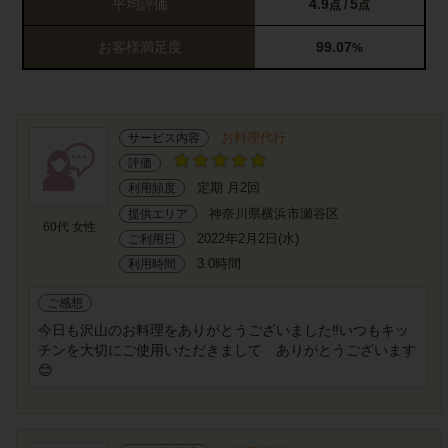
平均評価
4.9
5
点 /
点
お客様満足度
99.07
%
お料理代行
サービス内容
評価
定期 月2回
利用頻度
神奈川県横浜市瀬谷区
提供エリア
60代 女性
2022年2月2日(水)
ご利用日
3.0時間
利用時間
ご感想
今日も沢山のお料理をありがとうございました‼️いつもキッ
チンを大切にご使用いただきまして ありがとうございます
😊