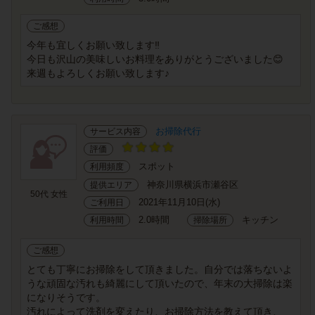
ご感想
今年も宜しくお願い致します‼️
今日も沢山の美味しいお料理をありがとうございました😊
来週もよろしくお願い致します♪
お掃除代行
サービス内容
評価
スポット
利用頻度
神奈川県横浜市瀬谷区
提供エリア
50代 女性
2021年11月10日(水)
ご利用日
2.0時間
キッチン
利用時間
掃除場所
ご感想
とても丁寧にお掃除をして頂きました。自分では落ちないよ
うな頑固な汚れも綺麗にして頂いたので、年末の大掃除は楽
になりそうです。
汚れによって洗剤を変えたり、お掃除方法を教えて頂き、