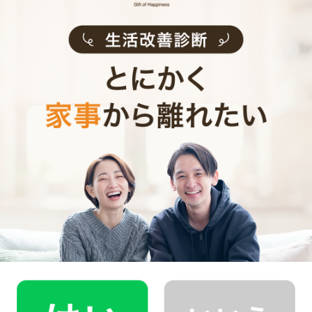
評価
スポット
利用頻度
神奈川県横浜市瀬谷区
提供エリア
50代 女性
2016年5月9日(月)
ご利用日
3.0時間
利用時間
ご感想
とても手際よく作って頂き有難うございました。希望通り薄
味で、家にある野菜を上手に使って料理していただきまし
た。また宜しくお願いします。
瀬谷区の家事代行サービス詳細
＼ １分でかんたん登録 ／
初めてご利用の方は
まずは無料会員登録