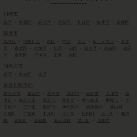
川崎市
幸区
・
中原区
・
高津区
・
宮前区
・
川崎区
・
麻生区
・
多摩区
横浜市
鶴見区
・
神奈川区
・
西区
・
中区
・
南区
・
保土ヶ谷区
・
港北
区
・
青葉区
・
都筑区
・
旭区
・
緑区
・
瀬谷区
・
港南区
・
磯子
区
・
金沢区
・
戸塚区
・
栄区
・
泉区
相模原市
緑区
・
中央区
・
南区
神奈川県市部
横須賀市
・
鎌倉市
・
逗子市
・
厚木市
・
座間市
・
大和市
・
綾
瀬市
・
海老名市
・
藤沢市
・
寒川町
・
茅ヶ崎市
・
平塚市
・
小
田原市
・
三浦市
・
秦野市
・
伊勢原市
・
南足柄市
・
葉山町
・
大磯町
・
二宮町
・
中井町
・
大井町
・
松田町
・
山北町
・
開成
町
・
箱根町
・
真鶴町
・
湯河原町
・
愛川町
・
清川村