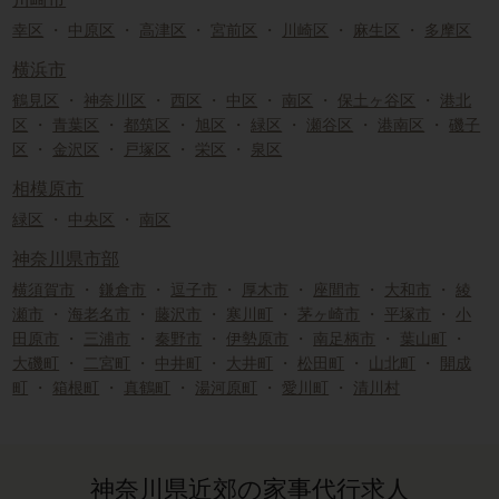
幸区
・
中原区
・
高津区
・
宮前区
・
川崎区
・
麻生区
・
多摩区
横浜市
鶴見区
・
神奈川区
・
西区
・
中区
・
南区
・
保土ヶ谷区
・
港北
区
・
青葉区
・
都筑区
・
旭区
・
緑区
・
瀬谷区
・
港南区
・
磯子
区
・
金沢区
・
戸塚区
・
栄区
・
泉区
相模原市
緑区
・
中央区
・
南区
神奈川県市部
横須賀市
・
鎌倉市
・
逗子市
・
厚木市
・
座間市
・
大和市
・
綾
瀬市
・
海老名市
・
藤沢市
・
寒川町
・
茅ヶ崎市
・
平塚市
・
小
田原市
・
三浦市
・
秦野市
・
伊勢原市
・
南足柄市
・
葉山町
・
大磯町
・
二宮町
・
中井町
・
大井町
・
松田町
・
山北町
・
開成
町
・
箱根町
・
真鶴町
・
湯河原町
・
愛川町
・
清川村
神奈川県近郊の家事代行求人