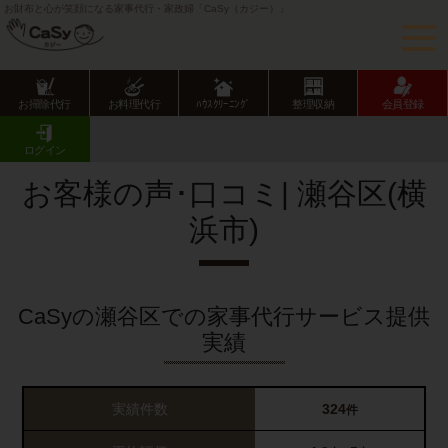
お財布と心が笑顔になる家事代行・家政婦「CaSy（カジー）」
お掃除代行
お料理代行
ﾊｳｽｸﾘｰﾆﾝｸﾞ
整理収納
会員登録
CaSy TOP
サービス提供エリアのご紹介
神奈川県
横浜市
瀬谷区
お客様の声･口コミ一覧
ログイン
お客様の声･口コミ| 瀬谷区(横
浜市)
CaSyの瀬谷区での家事代行サービス提供
実績
実績件数
324
件