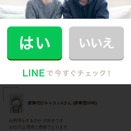
40代 男性 1人暮らし
食生活を改善したいと思い料理代行をお願いし
ています。
記事全文を見る
インタビュー一覧を見る
瀬谷区で働く家事代行キャストの声
家事代行キャストAさん (家事歴35年)
お料理をするのが 大好きです
お出汁は 昆布と鰹節でとります