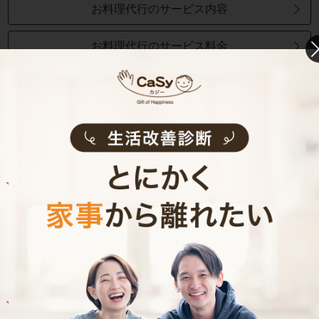
お料理代行のサービス内容
お料理代行のサービス料金
ご利用者インタビュー
Customer Interview
お料理
A.T.さん
30代 共働き 育児休暇中
栄養バランスの取れた食事を摂れるのが魅力で
す！
記事全文を見る
お料理
U.I.さん