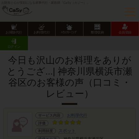
お財布と心が笑顔になる家事代行・家政婦「CaSy（カジー）」
お掃除代行
お料理代行
ﾊｳｽｸﾘｰﾆﾝｸﾞ
整理収納
会員登録
CaSy TOP
サービス提供エリアのご紹介
神奈川県
横浜市
瀬谷区
お客様の声･口コミ詳細
ログイン
今日も沢山のお料理をありが
とうござ...| 神奈川県横浜市瀬
谷区のお客様の声（口コミ・
レビュー）
お料理代行
サービス内容
評価
スポット
利用頻度
神奈川県横浜市瀬谷区
提供エリア