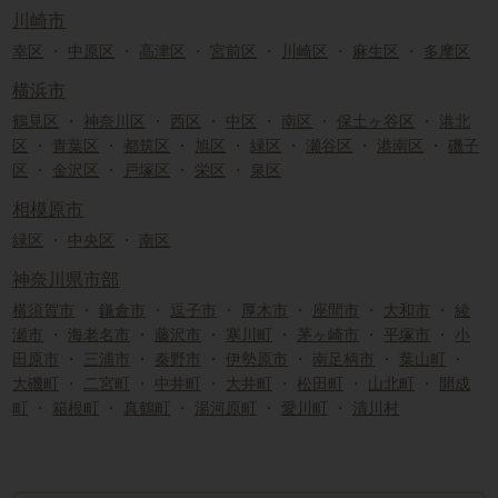
川崎市
幸区
・
中原区
・
高津区
・
宮前区
・
川崎区
・
麻生区
・
多摩区
横浜市
鶴見区
・
神奈川区
・
西区
・
中区
・
南区
・
保土ヶ谷区
・
港北
区
・
青葉区
・
都筑区
・
旭区
・
緑区
・
瀬谷区
・
港南区
・
磯子
区
・
金沢区
・
戸塚区
・
栄区
・
泉区
相模原市
緑区
・
中央区
・
南区
神奈川県市部
横須賀市
・
鎌倉市
・
逗子市
・
厚木市
・
座間市
・
大和市
・
綾
瀬市
・
海老名市
・
藤沢市
・
寒川町
・
茅ヶ崎市
・
平塚市
・
小
田原市
・
三浦市
・
秦野市
・
伊勢原市
・
南足柄市
・
葉山町
・
大磯町
・
二宮町
・
中井町
・
大井町
・
松田町
・
山北町
・
開成
町
・
箱根町
・
真鶴町
・
湯河原町
・
愛川町
・
清川村