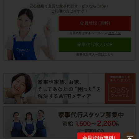
安心価格で良質な家事代行サービスならCaSy！
ご利用の方は今すぐ！
会員登録 (無料)
会員の方はマイページへ
→
ログイン
家事代行求人TOP
家事代行求人一覧は
こちら
会員登録(無料)