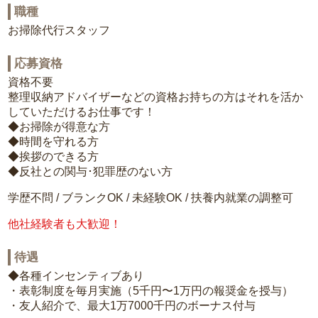
職種
お掃除代行スタッフ
応募資格
資格不要
整理収納アドバイザーなどの資格お持ちの方はそれを活か
していただけるお仕事です！
◆お掃除が得意な方
◆時間を守れる方
◆挨拶のできる方
◆反社との関与･犯罪歴のない方
学歴不問 / ブランクOK / 未経験OK / 扶養内就業の調整可
他社経験者も大歓迎！
待遇
◆各種インセンティブあり
・表彰制度を毎月実施（5千円〜1万円の報奨金を授与）
・友人紹介で、最大1万7000千円のボーナス付与