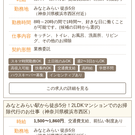
みなとみらい 徒歩5分
勤務地
（神奈川県横浜市西区付近）
8時～20時の間で1時間〜、好きな日に働くこと
勤務時間
が可能です。(候補の日時から選択)
キッチン、トイレ、お風呂、洗面所、リビン
仕事内容
グ、その他のお掃除
業務委託
契約形態
スキマ時間勤務OK
土日祝のみOK
週2〜3日からOK
高収入可能
扶養内OK
交通費支給
高時給
学歴不問
ハウスキーパー募集
インセンティブあり
この求人の詳細を見る
みなとみらい駅から徒歩5分！2LDKマンションでのお掃
除代行のお仕事（神奈川県横浜市西区）
1,500〜1,860円
、交通費支給、前払い制度あり
時給
みなとみらい 徒歩5分
勤務地