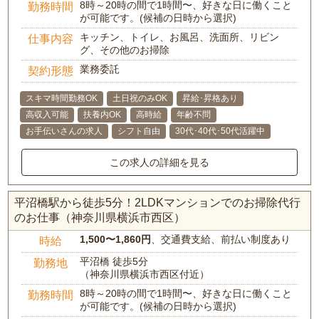
8時～20時の間で1時間〜、好きな日に働くこと
勤務時間
が可能です。(候補の日時から選択)
キッチン、トイレ、お風呂、洗面所、リビン
仕事内容
グ、その他のお掃除
業務委託
契約形態
スキマ時間勤務OK
土日祝のみOK
昇給･昇格あり
高収入可能
扶養内OK
高時給
年齢不問
お手伝いさんの求人
シフト自由
30代･40代･50代活躍中
この求人の詳細を見る
平沼橋駅から徒歩5分！2LDKマンションでのお掃除代行
のお仕事（神奈川県横浜市西区）
1,500〜1,860円
、交通費支給、前払い制度あり
時給
平沼橋 徒歩5分
勤務地
（神奈川県横浜市西区付近）
8時～20時の間で1時間〜、好きな日に働くこと
勤務時間
が可能です。(候補の日時から選択)