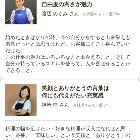
自由度の高さが魅力
渡辺 めぐみ さん
お掃除キャスト歴 7年
始めたときばかりの時、今の自分からすると出来栄えも
未熟だったとは思うけれど、お客様にすごく喜んでいた
だけた。
この仕事の魅力はいろいろな方と出会えること。そして
自分が持っているスキルを使って、人を喜ばせることが
できること。
笑顔とありがとうの言葉は
何にも代えがたい充実感
神崎 桂 さん
お料理キャスト歴 7年
料理の幅を広げたい・好きな料理が収入になればと思
い、応募。「美味しい」という笑顔と「ありがとう」の