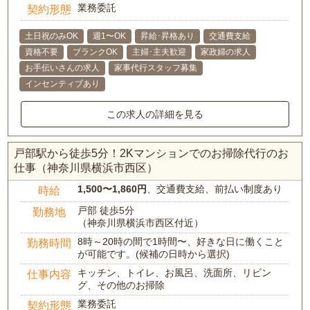
業務委託
契約形態
土日祝のみOK
週1〜OK
昇給･昇格あり
交通費支給
資格不要
ブランクOK
主婦･主夫歓迎
家政婦の求人
お手伝いさんの求人
家事代行スタッフ募集
インセンティブあり
この求人の詳細を見る
戸部駅から徒歩5分！2Kマンションでのお掃除代行のお
仕事（神奈川県横浜市西区）
1,500〜1,860円
、交通費支給、前払い制度あり
時給
戸部 徒歩5分
勤務地
（神奈川県横浜市西区付近）
8時～20時の間で1時間〜、好きな日に働くこと
勤務時間
が可能です。(候補の日時から選択)
キッチン、トイレ、お風呂、洗面所、リビン
仕事内容
グ、その他のお掃除
業務委託
契約形態