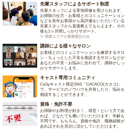
先輩スタッフによるサポート制度
先輩スタッフによる実地研修を受けられます。
お掃除の仕方・お客様とのコミュニケーション
などを長年お客様から高評価をいただいている
先輩スタッフから直接教えてもらえます。その
後も1ヶ月間しっかりサポート。
※ 関東エリアの業務委託のみ
講師による様々なサロン
お客様とのコミュニケーションを練習するサロ
ン・ちょっとした不安を相談するサロンなどが
あなたの不安・お悩みに合わせて、講師がしっ
かりサポートします。
キャスト専用コミュニティ
CaSyキャスト限定SNS「CACACO(カカコ)」
で、サービスのノウハウを共有したり、悩みを
相談することができます。
資格・免許不要
お掃除やお料理が好き！、得意！という方であ
れば、どなたでも働いていただけます。年齢も
不問です。もちろん、資格や免許、職務経験が
あればそれを充分に活かしていただけます。