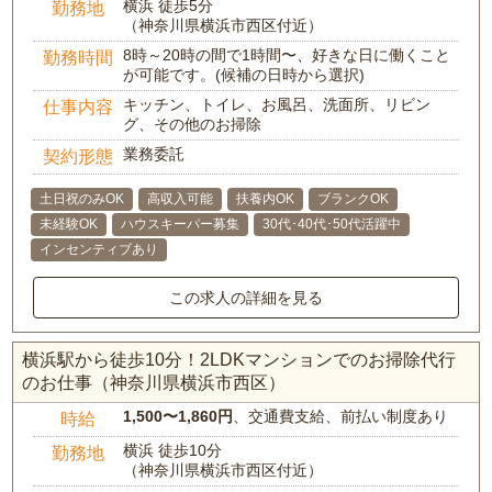
横浜 徒歩5分
勤務地
（神奈川県横浜市西区付近）
8時～20時の間で1時間〜、好きな日に働くこと
勤務時間
が可能です。(候補の日時から選択)
キッチン、トイレ、お風呂、洗面所、リビン
仕事内容
グ、その他のお掃除
業務委託
契約形態
土日祝のみOK
高収入可能
扶養内OK
ブランクOK
未経験OK
ハウスキーパー募集
30代･40代･50代活躍中
インセンティブあり
この求人の詳細を見る
横浜駅から徒歩10分！2LDKマンションでのお掃除代行
のお仕事（神奈川県横浜市西区）
1,500〜1,860円
、交通費支給、前払い制度あり
時給
横浜 徒歩10分
勤務地
（神奈川県横浜市西区付近）