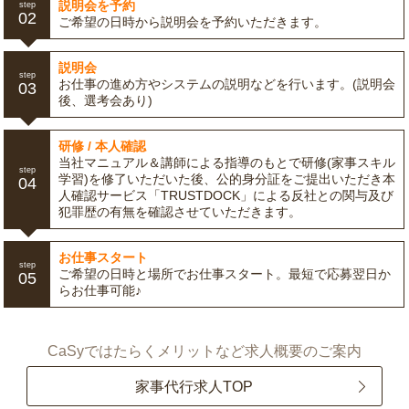
説明会を予約
step
02
ご希望の日時から説明会を予約いただきます。
説明会
step
お仕事の進め方やシステムの説明などを行います。(説明会
03
後、選考会あり)
研修 / 本人確認
当社マニュアル＆講師による指導のもとで研修(家事スキル
step
学習)を修了いただいた後、公的身分証をご提出いただき本
04
人確認サービス「TRUSTDOCK」による反社との関与及び
犯罪歴の有無を確認させていただきます。
お仕事スタート
step
ご希望の日時と場所でお仕事スタート。最短で応募翌日か
05
らお仕事可能♪
CaSyではたらくメリットなど求人概要のご案内
家事代行求人TOP