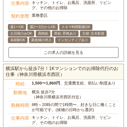
キッチン、トイレ、お風呂、洗面所、リビン
仕事内容
グ、その他のお掃除
業務委託
契約形態
週1〜OK
週2〜3日からOK
スキマ時間勤務OK
土日祝のみOK
高時給
昇給･昇格あり
主婦･主夫歓迎
未経験OK
家政婦の求人
インセンティブあり
この求人の詳細を見る
横浜駅から徒歩7分！1Kマンションでのお掃除代行のお
仕事（神奈川県横浜市西区）
1,500〜1,860円
、交通費支給、前払い制度あり
時給
横浜 徒歩7分
勤務地
（神奈川県横浜市西区付近）
8時～20時の間で1時間〜、好きな日に働くこと
勤務時間
が可能です。(候補の日時から選択)
キッチン、トイレ、お風呂、洗面所、リビン
仕事内容
グ、その他のお掃除