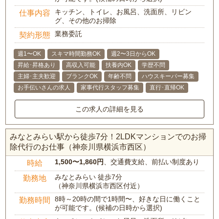
キッチン、トイレ、お風呂、洗面所、リビン
仕事内容
グ、その他のお掃除
業務委託
契約形態
週1〜OK
スキマ時間勤務OK
週2〜3日からOK
昇給･昇格あり
高収入可能
扶養内OK
学歴不問
主婦･主夫歓迎
ブランクOK
年齢不問
ハウスキーパー募集
お手伝いさんの求人
家事代行スタッフ募集
直行･直帰OK
この求人の詳細を見る
みなとみらい駅から徒歩7分！2LDKマンションでのお掃
除代行のお仕事（神奈川県横浜市西区）
1,500〜1,860円
、交通費支給、前払い制度あり
時給
みなとみらい 徒歩7分
勤務地
（神奈川県横浜市西区付近）
8時～20時の間で1時間〜、好きな日に働くこと
勤務時間
が可能です。(候補の日時から選択)