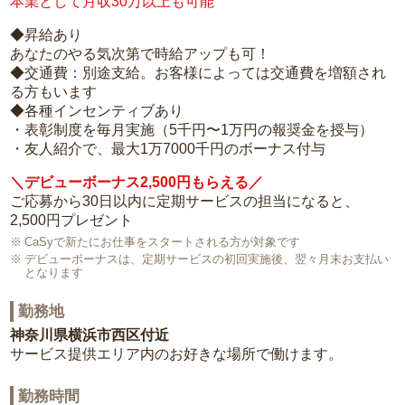
本業として月収30万以上も可能
◆昇給あり
あなたのやる気次第で時給アップも可！
◆交通費：別途支給。お客様によっては交通費を増額され
る方もいます
◆各種インセンティブあり
・表彰制度を毎月実施（5千円〜1万円の報奨金を授与）
・友人紹介で、最大1万7000千円のボーナス付与
＼デビューボーナス2,500円もらえる／
ご応募から30日以内に定期サービスの担当になると、
2,500円プレゼント
CaSyで新たにお仕事をスタートされる方が対象です
デビューボーナスは、定期サービスの初回実施後、翌々月末お支払い
となります
勤務地
神奈川県横浜市西区付近
サービス提供エリア内のお好きな場所で働けます。
勤務時間