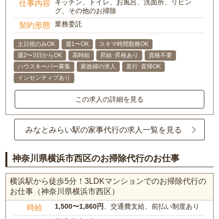
キッチン、トイレ、お風呂、洗面所、リビン
仕事内容
グ、その他のお掃除
業務委託
契約形態
土日祝のみOK
週1〜OK
スキマ時間勤務OK
週2〜3日からOK
高時給
昇給･昇格あり
資格不要
ハウスキーパー募集
家政婦の求人
直行･直帰OK
インセンティブあり
この求人の詳細を見る
みなとみらい駅の家事代行の求人一覧を見る
神奈川県横浜市西区のお掃除代行のお仕事
横浜駅から徒歩5分！3LDKマンションでのお掃除代行の
お仕事（神奈川県横浜市西区）
1,500〜1,860円
、交通費支給、前払い制度あり
時給