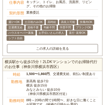
キッチン、トイレ、お風呂、洗面所、リビン
仕事内容
グ、その他のお掃除
業務委託
契約形態
週1〜OK
土日祝のみOK
高時給
高収入可能
扶養内OK
交通費支給
資格不要
年齢不問
学歴不問
ブランクOK
ハウスキーパー募集
お手伝いさんの求人
直行･直帰OK
シフト自由
この求人の詳細を見る
横浜駅から徒歩15分！2LDKマンションでのお掃除代行
のお仕事（神奈川県横浜市西区）
1,500〜1,860円
、交通費支給、前払い制度あり
時給
新高島 徒歩7分
勤務地
横浜 徒歩15分
みなとみらい 徒歩10分
（神奈川県横浜市西区付近）
8時～20時の間で1時間〜、好きな日に働くこと
勤務時間
が可能です。(候補の日時から選択)