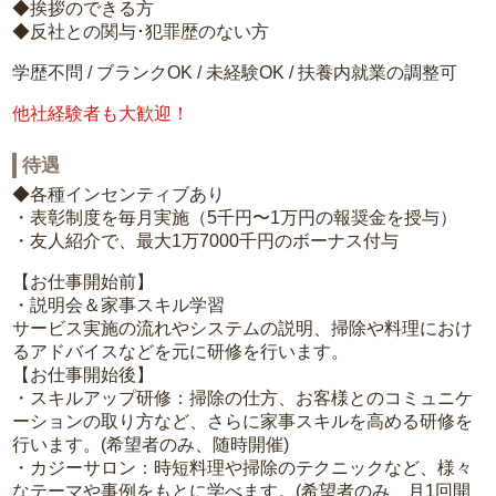
◆挨拶のできる方
◆反社との関与･犯罪歴のない方
学歴不問 / ブランクOK / 未経験OK / 扶養内就業の調整可
他社経験者も大歓迎！
待遇
◆各種インセンティブあり
・表彰制度を毎月実施（5千円〜1万円の報奨金を授与）
・友人紹介で、最大1万7000千円のボーナス付与
【お仕事開始前】
・説明会＆家事スキル学習
サービス実施の流れやシステムの説明、掃除や料理におけ
るアドバイスなどを元に研修を行います。
【お仕事開始後】
・スキルアップ研修：掃除の仕方、お客様とのコミュニケ
ーションの取り方など、さらに家事スキルを高める研修を
行います。(希望者のみ、随時開催)
・カジーサロン：時短料理や掃除のテクニックなど、様々
なテーマや事例をもとに学べます。(希望者のみ、月1回開