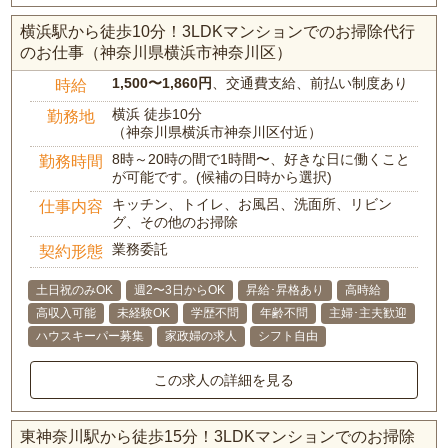
横浜駅から徒歩10分！3LDKマンションでのお掃除代行
のお仕事（神奈川県横浜市神奈川区）
1,500〜1,860円
、交通費支給、前払い制度あり
時給
横浜 徒歩10分
勤務地
（神奈川県横浜市神奈川区付近）
8時～20時の間で1時間〜、好きな日に働くこと
勤務時間
が可能です。(候補の日時から選択)
キッチン、トイレ、お風呂、洗面所、リビン
仕事内容
グ、その他のお掃除
業務委託
契約形態
土日祝のみOK
週2〜3日からOK
昇給･昇格あり
高時給
高収入可能
未経験OK
学歴不問
年齢不問
主婦･主夫歓迎
ハウスキーパー募集
家政婦の求人
シフト自由
この求人の詳細を見る
東神奈川駅から徒歩15分！3LDKマンションでのお掃除