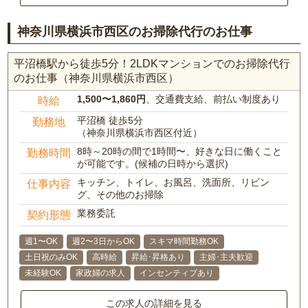
神奈川県横浜市西区のお掃除代行のお仕事
平沼橋駅から徒歩5分！2LDKマンションでのお掃除代行
のお仕事（神奈川県横浜市西区）
1,500〜1,860円
、交通費支給、前払い制度あり
時給
平沼橋 徒歩5分
勤務地
（神奈川県横浜市西区付近）
8時～20時の間で1時間〜、好きな日に働くこと
勤務時間
が可能です。(候補の日時から選択)
キッチン、トイレ、お風呂、洗面所、リビン
仕事内容
グ、その他のお掃除
業務委託
契約形態
週1〜OK
週2〜3日からOK
スキマ時間勤務OK
土日祝のみOK
高時給
昇給･昇格あり
主婦･主夫歓迎
未経験OK
家政婦の求人
インセンティブあり
この求人の詳細を見る