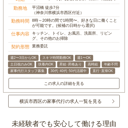
平沼橋 徒歩7分
勤務地
（神奈川県横浜市西区付近）
8時～20時の間で1時間〜、好きな日に働くこと
勤務時間
が可能です。(候補の日時から選択)
キッチン、トイレ、お風呂、洗面所、リビン
仕事内容
グ、その他のお掃除
業務委託
契約形態
週2〜3日からOK
スキマ時間勤務OK
週1〜OK
土日祝のみOK
扶養内OK
昇給･昇格あり
高時給
年齢不問
家事代行スタッフ募集
30代･40代･50代活躍中
直行･直帰OK
この求人の詳細を見る
横浜市西区の家事代行の求人一覧を見る
未経験者でも安心して働ける理由