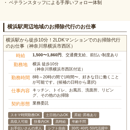
・ ベテランスタッフによる手厚いフォロー体制
横浜駅周辺地域のお掃除代行のお仕事
横浜駅から徒歩10分！2LDKマンションでのお掃除代行
のお仕事（神奈川県横浜市西区）
1,500〜1,860円
、交通費支給、前払い制度あり
時給
横浜 徒歩10分
勤務地
（神奈川県横浜市西区付近）
8時～20時の間で1時間〜、好きな日に働くこと
勤務時間
が可能です。(候補の日時から選択)
キッチン、トイレ、お風呂、洗面所、リビン
仕事内容
グ、その他のお掃除
業務委託
契約形態
スキマ時間勤務OK
土日祝のみOK
昇給･昇格あり
高収入可能
扶養内OK
高時給
年齢不問
お手伝いさんの求人
シフト自由
30代･40代･50代活躍中