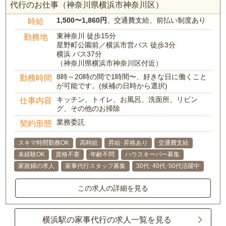
代行のお仕事（神奈川県横浜市神奈川区）
1,500〜1,860円
、交通費支給、前払い制度あり
時給
東神奈川 徒歩15分
勤務地
星野町公園前／横浜市営バス 徒歩3分
横浜 バス37分
（神奈川県横浜市神奈川区付近）
8時～20時の間で1時間〜、好きな日に働くこと
勤務時間
が可能です。(候補の日時から選択)
キッチン、トイレ、お風呂、洗面所、リビン
仕事内容
グ、その他のお掃除
業務委託
契約形態
スキマ時間勤務OK
高時給
昇給･昇格あり
交通費支給
未経験OK
資格不要
年齢不問
ハウスキーパー募集
家政婦の求人
家事代行スタッフ募集
30代･40代･50代活躍中
この求人の詳細を見る
横浜駅の家事代行の求人一覧を見る