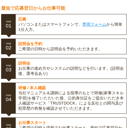
最短で応募翌日からお仕事可能
応募
step
パソコンまたはスマートフォンで、
専用フォーム
から簡単
01
1分入力。
説明会を予約
step
02
ご希望の日時から説明会を予約いただきます。
説明会
step
お仕事の進め方やシステムの説明などを行います。(説明会
03
後、選考会あり)
研修 / 本人確認
当社マニュアル＆講師による指導のもとで研修(家事スキル
step
学習)を修了いただいた後、公的身分証をご提出いただき本
04
人確認サービス「TRUSTDOCK」による反社との関与及び
犯罪歴の有無を確認させていただきます。
お仕事スタート
step
ご希望の日時と場所でお仕事スタート。最短で応募翌日か