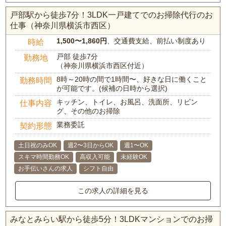
戸部駅から徒歩7分！3LDK一戸建てでのお掃除代行のお
仕事（神奈川県横浜市西区）
1,500〜1,860円
、交通費支給、前払い制度あり
時給
戸部 徒歩7分
勤務地
（神奈川県横浜市西区付近）
8時～20時の間で1時間〜、好きな日に働くこと
勤務時間
が可能です。(候補の日時から選択)
キッチン、トイレ、お風呂、洗面所、リビン
仕事内容
グ、その他のお掃除
業務委託
契約形態
土日祝のみOK
週2〜3日からOK
週1〜OK
スキマ時間勤務OK
高収入可能
未経験OK
お手伝いさんの求人
シフト自由
この求人の詳細を見る
みなとみらい駅から徒歩5分！3LDKマンションでのお掃