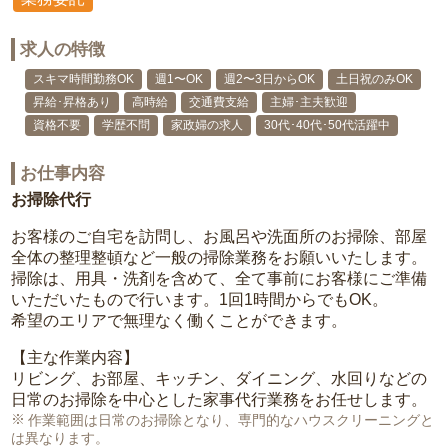
求人の特徴
スキマ時間勤務OK
週1〜OK
週2〜3日からOK
土日祝のみOK
昇給･昇格あり
高時給
交通費支給
主婦･主夫歓迎
資格不要
学歴不問
家政婦の求人
30代･40代･50代活躍中
お仕事内容
お掃除代行
お客様のご自宅を訪問し、お風呂や洗面所のお掃除、部屋
全体の整理整頓など一般の掃除業務をお願いいたします。
掃除は、用具・洗剤を含めて、全て事前にお客様にご準備
いただいたもので行います。1回1時間からでもOK。
希望のエリアで無理なく働くことができます。
【主な作業内容】
リビング、お部屋、キッチン、ダイニング、水回りなどの
日常のお掃除を中心とした家事代行業務をお任せします。
作業範囲は日常のお掃除となり、専門的なハウスクリーニングと
は異なります。