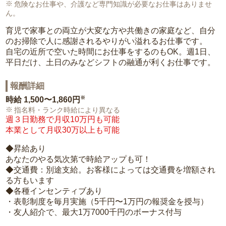
危険なお仕事や、介護など専門知識が必要なお仕事はありませ
ん。
育児で家事との両立が大変な方や共働きの家庭など、自分
のお掃除で人に感謝されるやりがい溢れるお仕事です。
自宅の近所で空いた時間にお仕事をするのもOK。週1日、
平日だけ、土日のみなどシフトの融通が利くお仕事です。
報酬詳細
※
時給
1,500〜1,860円
指名料・ランク時給により異なる
週３日勤務で月収10万円も可能
本業として月収30万以上も可能
◆昇給あり
あなたのやる気次第で時給アップも可！
◆交通費：別途支給。お客様によっては交通費を増額され
る方もいます
◆各種インセンティブあり
・表彰制度を毎月実施（5千円〜1万円の報奨金を授与）
・友人紹介で、最大1万7000千円のボーナス付与