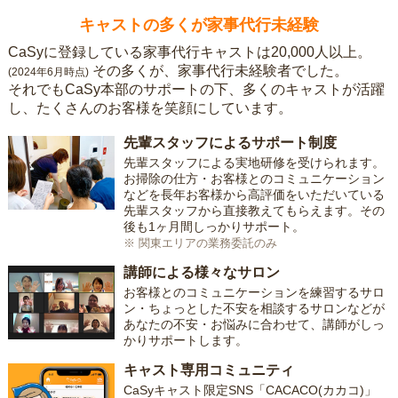
キャストの多くが家事代行未経験
CaSyに登録している家事代行キャストは20,000人以上。
その多くが、家事代行未経験者でした。
(2024年6月時点)
それでもCaSy本部のサポートの下、多くのキャストが活躍
し、たくさんのお客様を笑顔にしています。
先輩スタッフによるサポート制度
先輩スタッフによる実地研修を受けられます。
お掃除の仕方・お客様とのコミュニケーション
などを長年お客様から高評価をいただいている
先輩スタッフから直接教えてもらえます。その
後も1ヶ月間しっかりサポート。
※ 関東エリアの業務委託のみ
講師による様々なサロン
お客様とのコミュニケーションを練習するサロ
ン・ちょっとした不安を相談するサロンなどが
あなたの不安・お悩みに合わせて、講師がしっ
かりサポートします。
キャスト専用コミュニティ
CaSyキャスト限定SNS「CACACO(カカコ)」