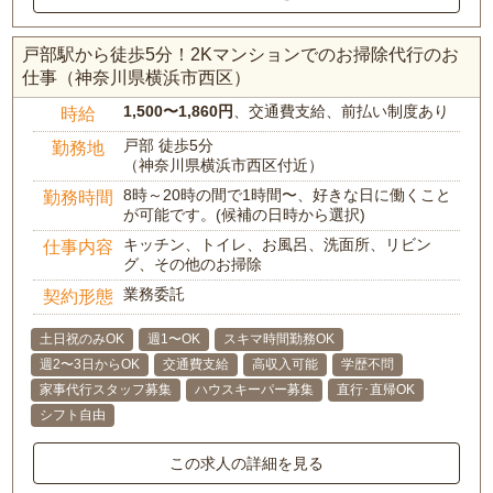
戸部駅から徒歩5分！2Kマンションでのお掃除代行のお
仕事（神奈川県横浜市西区）
1,500〜1,860円
、交通費支給、前払い制度あり
時給
戸部 徒歩5分
勤務地
（神奈川県横浜市西区付近）
8時～20時の間で1時間〜、好きな日に働くこと
勤務時間
が可能です。(候補の日時から選択)
キッチン、トイレ、お風呂、洗面所、リビン
仕事内容
グ、その他のお掃除
業務委託
契約形態
土日祝のみOK
週1〜OK
スキマ時間勤務OK
週2〜3日からOK
交通費支給
高収入可能
学歴不問
家事代行スタッフ募集
ハウスキーパー募集
直行･直帰OK
シフト自由
この求人の詳細を見る