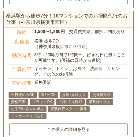
横浜駅から徒歩7分！1Kマンションでのお掃除代行のお
仕事（神奈川県横浜市西区）
1,500〜1,860円
、交通費支給、前払い制度あり
時給
横浜 徒歩7分
勤務地
（神奈川県横浜市西区付近）
8時～20時の間で1時間〜、好きな日に働くこと
勤務時間
が可能です。(候補の日時から選択)
キッチン、トイレ、お風呂、洗面所、リビン
仕事内容
グ、その他のお掃除
業務委託
契約形態
土日祝のみOK
週1〜OK
昇給･昇格あり
交通費支給
資格不要
ブランクOK
主婦･主夫歓迎
家政婦の求人
お手伝いさんの求人
家事代行スタッフ募集
インセンティブあり
この求人の詳細を見る