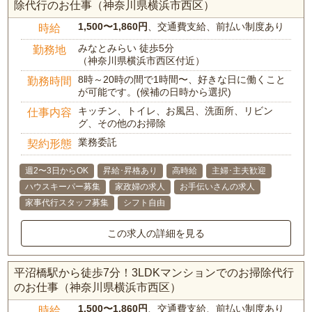
除代行のお仕事（神奈川県横浜市西区）
1,500〜1,860円
、交通費支給、前払い制度あり
時給
みなとみらい 徒歩5分
勤務地
（神奈川県横浜市西区付近）
8時～20時の間で1時間〜、好きな日に働くこと
勤務時間
が可能です。(候補の日時から選択)
キッチン、トイレ、お風呂、洗面所、リビン
仕事内容
グ、その他のお掃除
業務委託
契約形態
週2〜3日からOK
昇給･昇格あり
高時給
主婦･主夫歓迎
ハウスキーパー募集
家政婦の求人
お手伝いさんの求人
家事代行スタッフ募集
シフト自由
この求人の詳細を見る
平沼橋駅から徒歩7分！3LDKマンションでのお掃除代行
のお仕事（神奈川県横浜市西区）
1,500〜1,860円
、交通費支給、前払い制度あり
時給