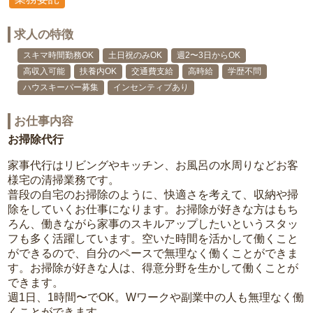
求人の特徴
スキマ時間勤務OK
土日祝のみOK
週2〜3日からOK
高収入可能
扶養内OK
交通費支給
高時給
学歴不問
ハウスキーパー募集
インセンティブあり
お仕事内容
お掃除代行
家事代行はリビングやキッチン、お風呂の水周りなどお客
様宅の清掃業務です。
普段の自宅のお掃除のように、快適さを考えて、収納や掃
除をしていくお仕事になります。お掃除が好きな方はもち
ろん、働きながら家事のスキルアップしたいというスタッ
フも多く活躍しています。空いた時間を活かして働くこと
ができるので、自分のペースで無理なく働くことができま
す。お掃除が好きな人は、得意分野を生かして働くことが
できます。
週1日、1時間〜でOK。Wワークや副業中の人も無理なく働
くことができます。