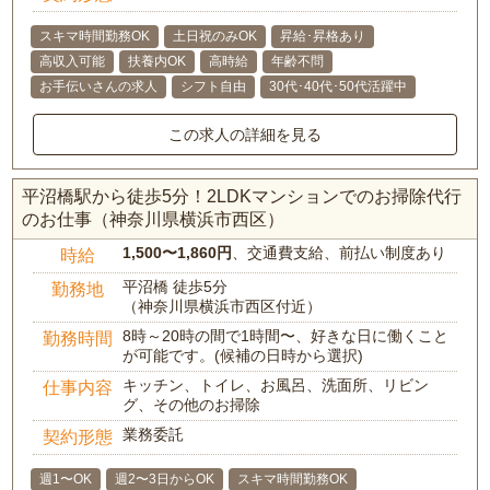
スキマ時間勤務OK
土日祝のみOK
昇給･昇格あり
高収入可能
扶養内OK
高時給
年齢不問
お手伝いさんの求人
シフト自由
30代･40代･50代活躍中
この求人の詳細を見る
平沼橋駅から徒歩5分！2LDKマンションでのお掃除代行
のお仕事（神奈川県横浜市西区）
1,500〜1,860円
、交通費支給、前払い制度あり
時給
平沼橋 徒歩5分
勤務地
（神奈川県横浜市西区付近）
8時～20時の間で1時間〜、好きな日に働くこと
勤務時間
が可能です。(候補の日時から選択)
キッチン、トイレ、お風呂、洗面所、リビン
仕事内容
グ、その他のお掃除
業務委託
契約形態
週1〜OK
週2〜3日からOK
スキマ時間勤務OK