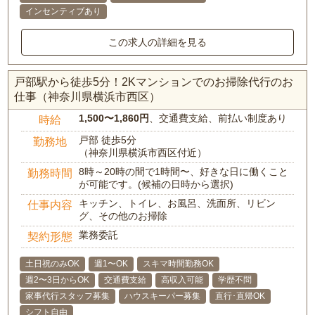
インセンティブあり
この求人の詳細を見る
戸部駅から徒歩5分！2Kマンションでのお掃除代行のお
仕事（神奈川県横浜市西区）
1,500〜1,860円
、交通費支給、前払い制度あり
時給
戸部 徒歩5分
勤務地
（神奈川県横浜市西区付近）
8時～20時の間で1時間〜、好きな日に働くこと
勤務時間
が可能です。(候補の日時から選択)
キッチン、トイレ、お風呂、洗面所、リビン
仕事内容
グ、その他のお掃除
業務委託
契約形態
土日祝のみOK
週1〜OK
スキマ時間勤務OK
週2〜3日からOK
交通費支給
高収入可能
学歴不問
家事代行スタッフ募集
ハウスキーパー募集
直行･直帰OK
シフト自由