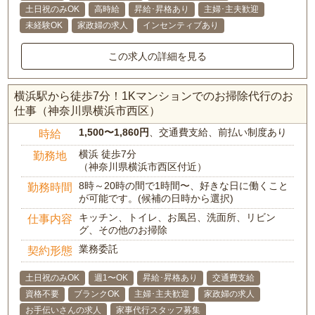
土日祝のみOK
高時給
昇給･昇格あり
主婦･主夫歓迎
未経験OK
家政婦の求人
インセンティブあり
この求人の詳細を見る
横浜駅から徒歩7分！1Kマンションでのお掃除代行のお
仕事（神奈川県横浜市西区）
1,500〜1,860円
、交通費支給、前払い制度あり
時給
横浜 徒歩7分
勤務地
（神奈川県横浜市西区付近）
8時～20時の間で1時間〜、好きな日に働くこと
勤務時間
が可能です。(候補の日時から選択)
キッチン、トイレ、お風呂、洗面所、リビン
仕事内容
グ、その他のお掃除
業務委託
契約形態
土日祝のみOK
週1〜OK
昇給･昇格あり
交通費支給
資格不要
ブランクOK
主婦･主夫歓迎
家政婦の求人
お手伝いさんの求人
家事代行スタッフ募集