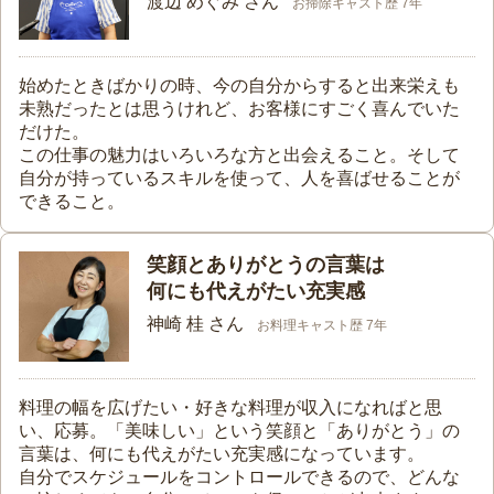
渡辺 めぐみ さん
お掃除キャスト歴 7年
始めたときばかりの時、今の自分からすると出来栄えも
未熟だったとは思うけれど、お客様にすごく喜んでいた
だけた。
この仕事の魅力はいろいろな方と出会えること。そして
自分が持っているスキルを使って、人を喜ばせることが
できること。
笑顔とありがとうの言葉は
何にも代えがたい充実感
神崎 桂 さん
お料理キャスト歴 7年
料理の幅を広げたい・好きな料理が収入になればと思
い、応募。「美味しい」という笑顔と「ありがとう」の
言葉は、何にも代えがたい充実感になっています。
自分でスケジュールをコントロールできるので、どんな