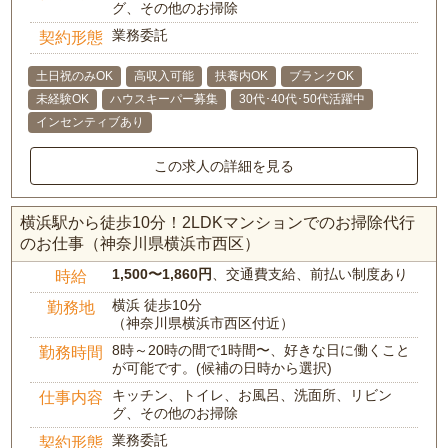
グ、その他のお掃除
業務委託
契約形態
土日祝のみOK
高収入可能
扶養内OK
ブランクOK
未経験OK
ハウスキーパー募集
30代･40代･50代活躍中
インセンティブあり
この求人の詳細を見る
横浜駅から徒歩10分！2LDKマンションでのお掃除代行
のお仕事（神奈川県横浜市西区）
1,500〜1,860円
、交通費支給、前払い制度あり
時給
横浜 徒歩10分
勤務地
（神奈川県横浜市西区付近）
8時～20時の間で1時間〜、好きな日に働くこと
勤務時間
が可能です。(候補の日時から選択)
キッチン、トイレ、お風呂、洗面所、リビン
仕事内容
グ、その他のお掃除
業務委託
契約形態