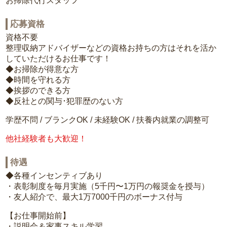
お掃除代行スタッフ
応募資格
資格不要
整理収納アドバイザーなどの資格お持ちの方はそれを活か
していただけるお仕事です！
◆お掃除が得意な方
◆時間を守れる方
◆挨拶のできる方
◆反社との関与･犯罪歴のない方
学歴不問 / ブランクOK / 未経験OK / 扶養内就業の調整可
他社経験者も大歓迎！
待遇
◆各種インセンティブあり
・表彰制度を毎月実施（5千円〜1万円の報奨金を授与）
・友人紹介で、最大1万7000千円のボーナス付与
【お仕事開始前】
・説明会＆家事スキル学習