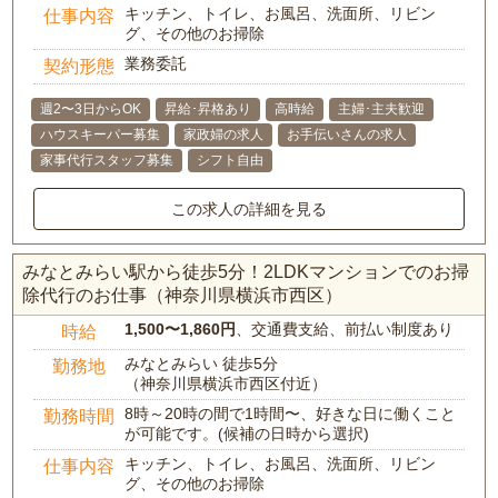
キッチン、トイレ、お風呂、洗面所、リビン
仕事内容
グ、その他のお掃除
業務委託
契約形態
週2〜3日からOK
昇給･昇格あり
高時給
主婦･主夫歓迎
ハウスキーパー募集
家政婦の求人
お手伝いさんの求人
家事代行スタッフ募集
シフト自由
この求人の詳細を見る
みなとみらい駅から徒歩5分！2LDKマンションでのお掃
除代行のお仕事（神奈川県横浜市西区）
1,500〜1,860円
、交通費支給、前払い制度あり
時給
みなとみらい 徒歩5分
勤務地
（神奈川県横浜市西区付近）
8時～20時の間で1時間〜、好きな日に働くこと
勤務時間
が可能です。(候補の日時から選択)
キッチン、トイレ、お風呂、洗面所、リビン
仕事内容
グ、その他のお掃除