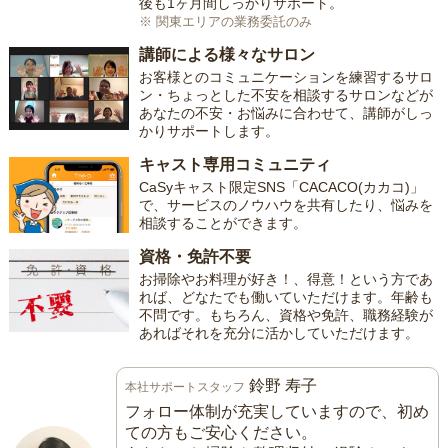
後も1ヶ月間しっかりサポート。
※ 関東エリアの業務委託のみ
講師による様々なサロン
お客様とのコミュニケーションを練習するサロ
ン・ちょっとした不安を相談するサロンなどが
あなたの不安・お悩みに合わせて、講師がしっ
かりサポートします。
キャスト専用コミュニティ
CaSyキャスト限定SNS「CACACO(カカコ)」
で、サービスのノウハウを共有したり、悩みを
相談することができます。
資格・免許不要
お掃除やお料理が好き！、得意！という方であ
れば、どなたでも働いていただけます。年齢も
不問です。もちろん、資格や免許、職務経験が
あればそれを充分に活かしていただけます。
鈴野 寿子
本社サポートスタッフ
フォロー体制が充実していますので、初め
ての方もご安心ください。