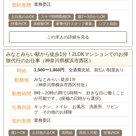
業務委託
契約形態
土日祝のみOK
スキマ時間勤務OK
週2〜3日からOK
扶養内OK
未経験OK
家事代行スタッフ募集
シフト自由
この求人の詳細を見る
みなとみらい駅から徒歩1分！2LDKマンションでのお掃
除代行のお仕事（神奈川県横浜市西区）
1,500〜1,860円
、交通費支給、前払い制度あり
時給
みなとみらい 徒歩1分
勤務地
（神奈川県横浜市西区付近）
8時～20時の間で1時間〜、好きな日に働くこと
勤務時間
が可能です。(候補の日時から選択)
キッチン、トイレ、お風呂、洗面所、リビン
仕事内容
グ、その他のお掃除
業務委託
契約形態
週1〜OK
土日祝のみOK
高時給
高収入可能
扶養内OK