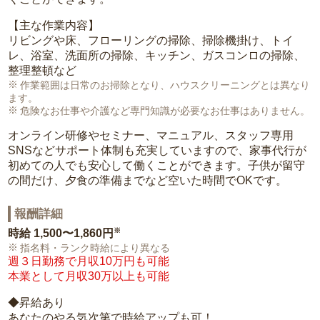
【主な作業内容】
リビングや床、フローリングの掃除、掃除機掛け、トイ
レ、浴室、洗面所の掃除、キッチン、ガスコンロの掃除、
整理整頓など
作業範囲は日常のお掃除となり、ハウスクリーニングとは異なり
ます。
危険なお仕事や介護など専門知識が必要なお仕事はありません。
オンライン研修やセミナー、マニュアル、スタッフ専用
SNSなどサポート体制も充実していますので、家事代行が
初めての人でも安心して働くことができます。子供が留守
の間だけ、夕食の準備までなど空いた時間でOKです。
報酬詳細
※
時給
1,500〜1,860円
指名料・ランク時給により異なる
週３日勤務で月収10万円も可能
本業として月収30万以上も可能
◆昇給あり
あなたのやる気次第で時給アップも可！