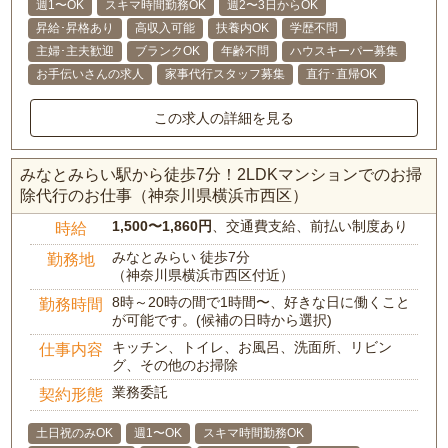
週1〜OK
スキマ時間勤務OK
週2〜3日からOK
昇給･昇格あり
高収入可能
扶養内OK
学歴不問
主婦･主夫歓迎
ブランクOK
年齢不問
ハウスキーパー募集
お手伝いさんの求人
家事代行スタッフ募集
直行･直帰OK
この求人の詳細を見る
みなとみらい駅から徒歩7分！2LDKマンションでのお掃
除代行のお仕事（神奈川県横浜市西区）
1,500〜1,860円
、交通費支給、前払い制度あり
時給
みなとみらい 徒歩7分
勤務地
（神奈川県横浜市西区付近）
8時～20時の間で1時間〜、好きな日に働くこと
勤務時間
が可能です。(候補の日時から選択)
キッチン、トイレ、お風呂、洗面所、リビン
仕事内容
グ、その他のお掃除
業務委託
契約形態
土日祝のみOK
週1〜OK
スキマ時間勤務OK