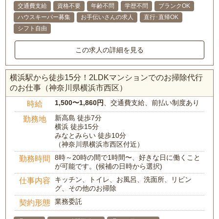
交通費支給
資格不要
年齢不問
学歴不問
ブランクOK
ハウスキーパー募集
お手伝いさんの求人
直行･直帰OK
シフト自由
この求人の詳細を見る
横浜駅から徒歩15分！2LDKマンションでのお掃除代行
のお仕事（神奈川県横浜市西区）
1,500〜1,860円
、交通費支給、前払い制度あり
時給
新高島 徒歩7分
勤務地
横浜 徒歩15分
みなとみらい 徒歩10分
（神奈川県横浜市西区付近）
8時～20時の間で1時間〜、好きな日に働くこと
勤務時間
が可能です。(候補の日時から選択)
キッチン、トイレ、お風呂、洗面所、リビン
仕事内容
グ、その他のお掃除
業務委託
契約形態