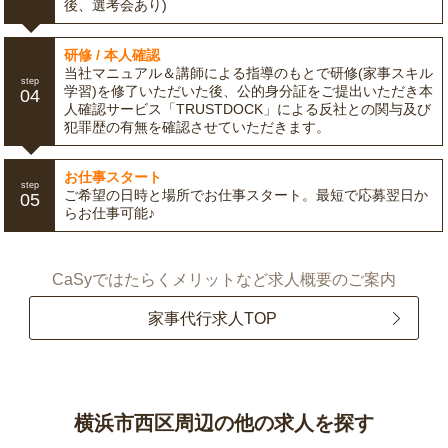
後、選考会あり)
研修 / 本人確認
当社マニュアル＆講師による指導のもとで研修(家事スキル
step
学習)を修了いただいた後、公的身分証をご提出いただき本
04
人確認サービス「TRUSTDOCK」による反社との関与及び
犯罪歴の有無を確認させていただきます。
お仕事スタート
step
ご希望の日時と場所でお仕事スタート。最短で応募翌日か
05
らお仕事可能♪
CaSyではたらくメリットなど求人概要のご案内
家事代行求人TOP
横浜市西区周辺の他の求人を探す