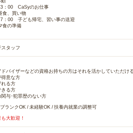
移動
13：00 CaSyのお仕事
 昼食、買い物
～17：00 子ども帰宅、習い事の送迎
 夕食の準備
行スタッフ
アドバイザーなどの資格お持ちの方はそれを活かしていただけ
が得意な方
守れる方
できる方
の関与･犯罪歴のない方
 ブランクOK / 未経験OK / 扶養内就業の調整可
者も大歓迎！