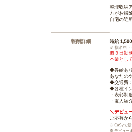
整理収納
方がお掃
自宅の近
報酬詳細
時給
1,50
指名料・
週３日勤務
本業として
◆昇給あ
あなたの
◆交通費
◆各種イ
・表彰制
・友人紹介
＼デビュー
ご応募から
CaSy
デビュー