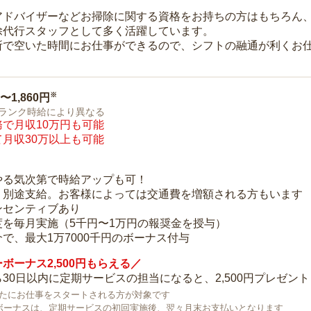
アドバイザーなどお掃除に関する資格をお持ちの方はもちろん
除代行スタッフとして多く活躍しています。
所で空いた時間にお仕事ができるので、シフトの融通が利くお
※
0〜1,860円
ランク時給により異なる
で月収10万円も可能
月収30万以上も可能
り
やる気次第で時給アップも可！
：別途支給。お客様によっては交通費を増額される方もいます
ンセンティブあり
度を毎月実施（5千円〜1万円の報奨金を授与）
で、最大1万7000千円のボーナス付与
ボーナス2,500円もらえる／
30日以内に定期サービスの担当になると、2,500円プレゼント
で新たにお仕事をスタートされる方が対象です
ボーナスは、定期サービスの初回実施後、翌々月末お支払いとなります