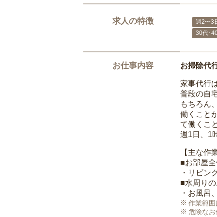
求人の特徴
週2〜3
30代･
お仕事内容
お掃除代
家事代行
普段の自
もちろん
働くこと
て働くこ
週1日、
【主な作
■お部屋
・リビン
■水周り
・お風呂
作業範囲
危険なお