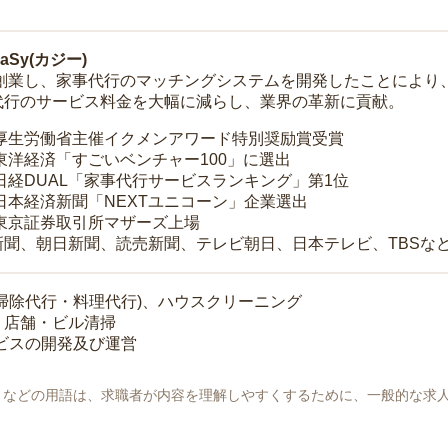
Sy(カジー)
年に創業し、家事代行のマッチングシステムを開発したことによ
代行のサービス料金を大幅に減らし、業界の革新に貢献。
 厚生労働省主催イクメンアワード特別奨励賞受賞
 東洋経済「すごいベンチャー100」に選出
 日経DUAL「家事代行サービスランキング」第1位
 日本経済新聞「NEXTユニコーン」企業選出
 東京証券取引所マザーズ上場
新聞、朝日新聞、読売新聞、テレビ朝日、日本テレビ、TBSな
掃除代行・料理代行)、ハウスクリーニング
・店舗・ビル清掃
ービスの開発及び運営
地」などの用語は、求職者が内容を理解しやすくするために、一般的な求