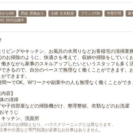
日からOK
昇給･昇格あり
主婦･主夫歓迎
ブランクOK
学歴不問
家
40代･50代活躍中
行
はリビングやキッチン、お風呂の水周りなどお客様宅の清掃業
宅のお掃除のように、快適さを考えて、収納や掃除をしていく
、働きながら家事のスキルアップしたいというスタッフも多く
ができるので、自分のペースで無理なく働くことができます。
とができます。
1時間〜でOK。Wワークや副業中の人も無理なく働くことができ
業内容】
全体の清掃
グや子供部屋などの掃除機がけ、整理整頓、衣類などのお洗濯
のおそうじ
、キッチン、洗面所
は日常のお掃除となり、ハウスクリーニングとは異なります。
仕事や介護など専門知識が必要なお仕事はありません。