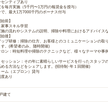
ンセンティブあり
度を毎月実施（5千円〜1万円の報奨金を授与）
で、最大1万7000千円のボーナス付与
開始前】
＆家事スキル学習
実施の流れやシステムの説明、掃除や料理におけるアドバイス
開始後】
アップ研修：掃除の仕方、お客様とのコミュニケーションの取
す。(希望者のみ、随時開催)
サロン：時短料理や掃除のテクニックなど、様々なテーマや事例
トセッション：その年に素晴らしいサービスを行ったスタッフ
める方法などをシェアします。(招待制･年１回開催)
ォーム（エプロン）貸与
制度あり
一戸建て