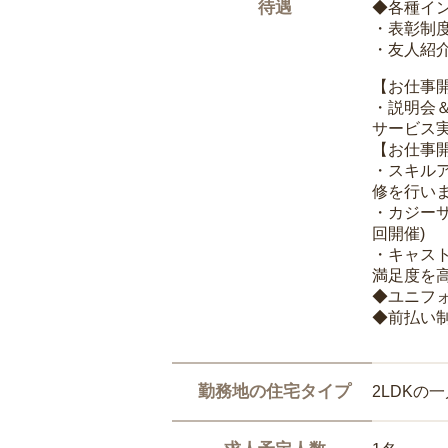
待遇
◆各種イ
・表彰制
・友人紹介
【お仕事
・説明会
サービス
【お仕事
・スキル
修を行いま
・カジー
回開催)
・キャス
満足度を高
◆ユニフ
◆前払い
勤務地の住宅タイプ
2LDKの