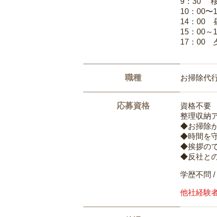
9：30 
10：00〜
14：00
15：00
17：00
職種
お掃除代
応募資格
資格不要
整理収納
◆お掃除
◆時間を
◆挨拶の
◆反社と
学歴不問 /
他社経験