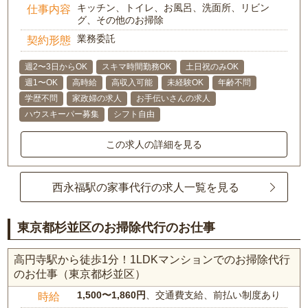
キッチン、トイレ、お風呂、洗面所、リビン
仕事内容
グ、その他のお掃除
業務委託
契約形態
週2〜3日からOK
スキマ時間勤務OK
土日祝のみOK
週1〜OK
高時給
高収入可能
未経験OK
年齢不問
学歴不問
家政婦の求人
お手伝いさんの求人
ハウスキーパー募集
シフト自由
この求人の詳細を見る
西永福駅の家事代行の求人一覧を見る
東京都杉並区のお掃除代行のお仕事
高円寺駅から徒歩1分！1LDKマンションでのお掃除代行
のお仕事（東京都杉並区）
1,500〜1,860円
、交通費支給、前払い制度あり
時給