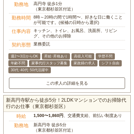
高円寺 徒歩1分
勤務地
（東京都杉並区付近）
8時～20時の間で1時間〜、好きな日に働くこと
勤務時間
が可能です。(候補の日時から選択)
キッチン、トイレ、お風呂、洗面所、リビン
仕事内容
グ、その他のお掃除
業務委託
契約形態
週2〜3日からOK
昇給･昇格あり
高収入可能
学歴不問
年齢不問
家事代行スタッフ募集
家政婦の求人
シフト自由
30代･40代･50代活躍中
この求人の詳細を見る
新高円寺駅から徒歩5分！2LDKマンションでのお掃除代
行のお仕事（東京都杉並区）
1,500〜1,860円
、交通費支給、前払い制度あり
時給
新高円寺 徒歩5分
勤務地
（東京都杉並区付近）