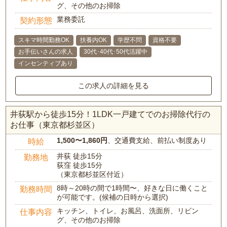
グ、その他のお掃除
業務委託
契約形態
スキマ時間勤務OK
扶養内OK
学歴不問
資格不要
お手伝いさんの求人
30代･40代･50代活躍中
インセンティブあり
この求人の詳細を見る
井荻駅から徒歩15分！1LDK一戸建てでのお掃除代行の
お仕事（東京都杉並区）
1,500〜1,860円
、交通費支給、前払い制度あり
時給
井荻 徒歩15分
勤務地
荻窪 徒歩15分
（東京都杉並区付近）
8時～20時の間で1時間〜、好きな日に働くこと
勤務時間
が可能です。(候補の日時から選択)
キッチン、トイレ、お風呂、洗面所、リビン
仕事内容
グ、その他のお掃除