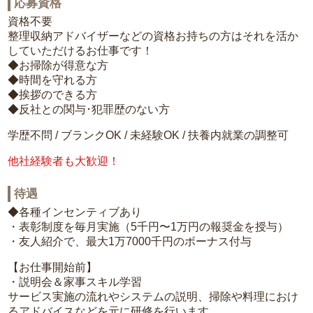
応募資格
資格不要
整理収納アドバイザーなどの資格お持ちの方はそれを活か
していただけるお仕事です！
◆お掃除が得意な方
◆時間を守れる方
◆挨拶のできる方
◆反社との関与･犯罪歴のない方
学歴不問 / ブランクOK / 未経験OK / 扶養内就業の調整可
他社経験者も大歓迎！
待遇
◆各種インセンティブあり
・表彰制度を毎月実施（5千円〜1万円の報奨金を授与）
・友人紹介で、最大1万7000千円のボーナス付与
【お仕事開始前】
・説明会＆家事スキル学習
サービス実施の流れやシステムの説明、掃除や料理におけ
るアドバイスなどを元に研修を行います。