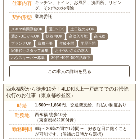
キッチン、トイレ、お風呂、洗面所、リビン
仕事内容
グ、その他のお掃除
業務委託
契約形態
スキマ時間勤務OK
週1〜OK
土日祝のみOK
週2〜3日からOK
扶養内OK
高収入可能
高時給
ブランクOK
資格不要
年齢不問
学歴不問
家事代行スタッフ募集
お手伝いさんの求人
ハウスキーパー募集
30代･40代･50代活躍中
この求人の詳細を見る
西永福駅から徒歩10分！4LDK以上一戸建てでのお掃除
代行のお仕事（東京都杉並区）
1,500〜1,860円
、交通費支給、前払い制度あり
時給
西永福 徒歩10分
勤務地
（東京都杉並区付近）
8時～20時の間で1時間〜、好きな日に働くこと
勤務時間
が可能です。(候補の日時から選択)