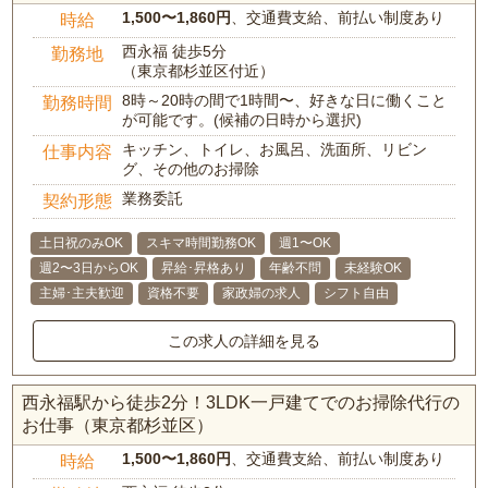
1,500〜1,860円
、交通費支給、前払い制度あり
時給
西永福 徒歩5分
勤務地
（東京都杉並区付近）
8時～20時の間で1時間〜、好きな日に働くこと
勤務時間
が可能です。(候補の日時から選択)
キッチン、トイレ、お風呂、洗面所、リビン
仕事内容
グ、その他のお掃除
業務委託
契約形態
土日祝のみOK
スキマ時間勤務OK
週1〜OK
週2〜3日からOK
昇給･昇格あり
年齢不問
未経験OK
主婦･主夫歓迎
資格不要
家政婦の求人
シフト自由
この求人の詳細を見る
西永福駅から徒歩2分！3LDK一戸建てでのお掃除代行の
お仕事（東京都杉並区）
1,500〜1,860円
、交通費支給、前払い制度あり
時給