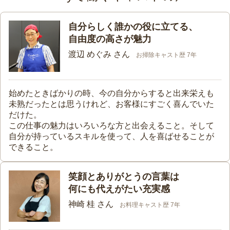
自分らしく誰かの役に立てる、
自由度の高さが魅力
渡辺 めぐみ さん
お掃除キャスト歴 7年
始めたときばかりの時、今の自分からすると出来栄えも
未熟だったとは思うけれど、お客様にすごく喜んでいた
だけた。
この仕事の魅力はいろいろな方と出会えること。そして
自分が持っているスキルを使って、人を喜ばせることが
できること。
笑顔とありがとうの言葉は
何にも代えがたい充実感
神崎 桂 さん
お料理キャスト歴 7年