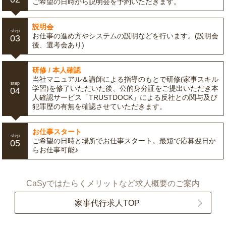
ご希望の日時から説明会を予約いただきます。
説明会
step
お仕事の進め方やシステムの説明などを行います。(説明会
03
後、選考会あり)
研修 / 本人確認
当社マニュアル＆講師による指導のもとで研修(家事スキル
step
学習)を修了いただいた後、公的身分証をご提出いただき本
04
人確認サービス「TRUSTDOCK」による反社との関与及び
犯罪歴の有無を確認させていただきます。
お仕事スタート
step
ご希望の日時と場所でお仕事スタート。最短で応募翌日か
05
らお仕事可能♪
CaSyではたらくメリットなど求人概要のご案内
家事代行求人TOP