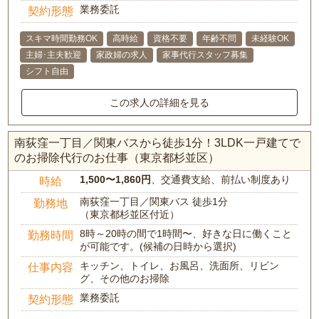
業務委託
契約形態
スキマ時間勤務OK
高時給
資格不要
年齢不問
未経験OK
主婦･主夫歓迎
家政婦の求人
家事代行スタッフ募集
シフト自由
この求人の詳細を見る
南荻窪一丁目／関東バスから徒歩1分！3LDK一戸建てで
のお掃除代行のお仕事（東京都杉並区）
1,500〜1,860円
、交通費支給、前払い制度あり
時給
南荻窪一丁目／関東バス 徒歩1分
勤務地
（東京都杉並区付近）
8時～20時の間で1時間〜、好きな日に働くこと
勤務時間
が可能です。(候補の日時から選択)
キッチン、トイレ、お風呂、洗面所、リビン
仕事内容
グ、その他のお掃除
業務委託
契約形態