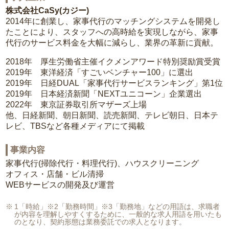
株式会社CaSy(カジー)
2014年に創業し、家事代行のマッチングシステムを開発し
たことにより、スタッフへの高時給を実現しながら、家事
代行のサービス料金を大幅に減らし、業界の革新に貢献。
2018年 厚生労働省主催イクメンアワード特別奨励賞受賞
2019年 東洋経済「すごいベンチャー100」に選出
2019年 日経DUAL「家事代行サービスランキング」第1位
2019年 日本経済新聞「NEXTユニコーン」企業選出
2022年 東京証券取引所マザーズ上場
他、日経新聞、朝日新聞、読売新聞、テレビ朝日、日本テ
レビ、TBSなど各種メディアにて掲載
事業内容
家事代行(掃除代行・料理代行)、ハウスクリーニング
オフィス・店舗・ビル清掃
WEBサービスの開発及び運営
1「時給」※2「勤務時間」※3「勤務地」などの用語は、求職者
が内容を理解しやすくするために、一般的な求人用語を用いたも
のとなり、契約形態は業務委託での求人となります。