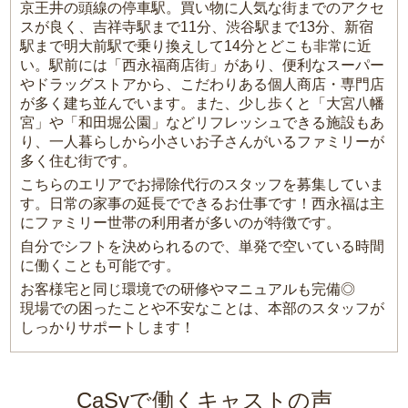
京王井の頭線の停車駅。買い物に人気な街までのアクセ
スが良く、吉祥寺駅まで11分、渋谷駅まで13分、新宿
駅まで明大前駅で乗り換えして14分とどこも非常に近
い。駅前には「西永福商店街」があり、便利なスーパー
やドラッグストアから、こだわりある個人商店・専門店
が多く建ち並んでいます。また、少し歩くと「大宮八幡
宮」や「和田堀公園」などリフレッシュできる施設もあ
り、一人暮らしから小さいお子さんがいるファミリーが
多く住む街です。
こちらのエリアでお掃除代行のスタッフを募集していま
す。日常の家事の延長でできるお仕事です！西永福は主
にファミリー世帯の利用者が多いのが特徴です。
自分でシフトを決められるので、単発で空いている時間
に働くことも可能です。
お客様宅と同じ環境での研修やマニュアルも完備◎
現場での困ったことや不安なことは、本部のスタッフが
しっかりサポートします！
CaSyで働くキャストの声