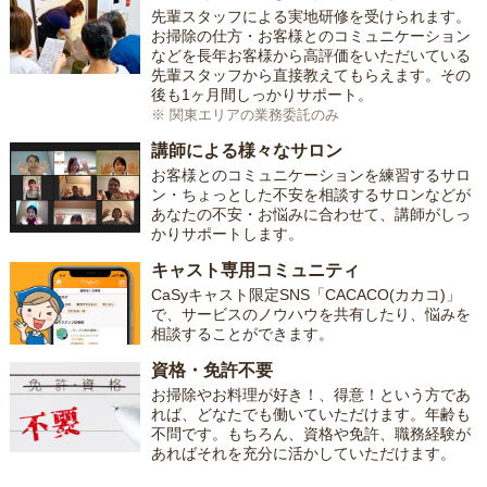
先輩スタッフによる実地研修を受けられます。
お掃除の仕方・お客様とのコミュニケーション
などを長年お客様から高評価をいただいている
先輩スタッフから直接教えてもらえます。その
後も1ヶ月間しっかりサポート。
※ 関東エリアの業務委託のみ
講師による様々なサロン
お客様とのコミュニケーションを練習するサロ
ン・ちょっとした不安を相談するサロンなどが
あなたの不安・お悩みに合わせて、講師がしっ
かりサポートします。
キャスト専用コミュニティ
CaSyキャスト限定SNS「CACACO(カカコ)」
で、サービスのノウハウを共有したり、悩みを
相談することができます。
資格・免許不要
お掃除やお料理が好き！、得意！という方であ
れば、どなたでも働いていただけます。年齢も
不問です。もちろん、資格や免許、職務経験が
あればそれを充分に活かしていただけます。