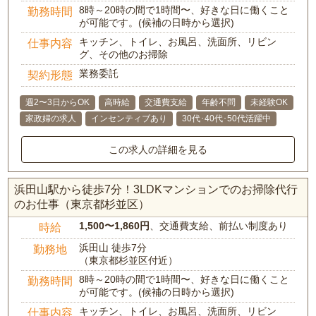
8時～20時の間で1時間〜、好きな日に働くこと
勤務時間
が可能です。(候補の日時から選択)
キッチン、トイレ、お風呂、洗面所、リビン
仕事内容
グ、その他のお掃除
業務委託
契約形態
週2〜3日からOK
高時給
交通費支給
年齢不問
未経験OK
家政婦の求人
インセンティブあり
30代･40代･50代活躍中
この求人の詳細を見る
浜田山駅から徒歩7分！3LDKマンションでのお掃除代行
のお仕事（東京都杉並区）
1,500〜1,860円
、交通費支給、前払い制度あり
時給
浜田山 徒歩7分
勤務地
（東京都杉並区付近）
8時～20時の間で1時間〜、好きな日に働くこと
勤務時間
が可能です。(候補の日時から選択)
キッチン、トイレ、お風呂、洗面所、リビン
仕事内容