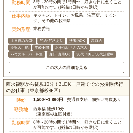
8時～20時の間で1時間〜、好きな日に働くこと
勤務時間
が可能です。(候補の日時から選択)
キッチン、トイレ、お風呂、洗面所、リビン
仕事内容
グ、その他のお掃除
業務委託
契約形態
土日祝のみOK
昇給･昇格あり
扶養内OK
高時給
高収入可能
年齢不問
お手伝いさんの求人
ハウスキーパー募集
直行･直帰OK
30代･40代･50代活躍中
この求人の詳細を見る
西永福駅から徒歩10分！3LDK一戸建てでのお掃除代行
のお仕事（東京都杉並区）
1,500〜1,860円
、交通費支給、前払い制度あり
時給
西永福 徒歩10分
勤務地
（東京都杉並区付近）
8時～20時の間で1時間〜、好きな日に働くこと
勤務時間
が可能です。(候補の日時から選択)