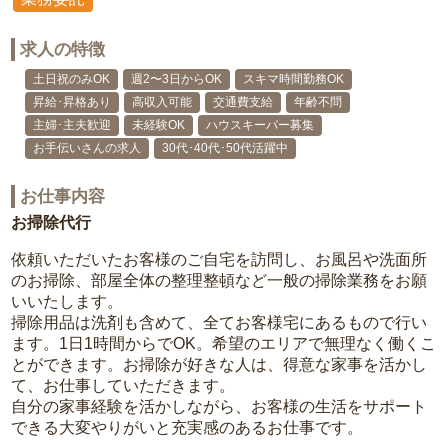
求人の特徴
土日祝のみOK
週2〜3日からOK
スキマ時間勤務OK
昇給･昇格あり
高収入可能
交通費支給
年齢不問
主婦･主夫歓迎
未経験OK
ハウスキーパー募集
お手伝いさんの求人
30代･40代･50代活躍中
お仕事内容
お掃除代行
依頼いただいたお客様のご自宅を訪問し、お風呂や洗面所
のお掃除、部屋全体の整理整頓など一般の掃除業務をお願
いいたします。
掃除用品は洗剤も含めて、全てお客様宅にあるもので行い
ます。1日1時間からでOK。希望のエリアで無理なく働くこ
とができます。お掃除が好きな人は、得意な家事を活かし
て、お仕事していただきます。
自分の家事経験を活かしながら、お客様の生活をサポート
できる大変やりがいと充実感のあるお仕事です。