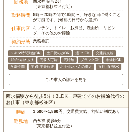
西永福 徒歩2分
勤務地
（東京都杉並区付近）
8時～20時の間で1時間〜、好きな日に働くこと
勤務時間
が可能です。(候補の日時から選択)
キッチン、トイレ、お風呂、洗面所、リビン
仕事内容
グ、その他のお掃除
業務委託
契約形態
スキマ時間勤務OK
土日祝のみOK
週1〜OK
交通費支給
昇給･昇格あり
高収入可能
高時給
ブランクOK
未経験OK
学歴不問
主婦･主夫歓迎
お手伝いさんの求人
直行･直帰OK
この求人の詳細を見る
西永福駅から徒歩5分！3LDK一戸建てでのお掃除代行の
お仕事（東京都杉並区）
1,500〜1,860円
、交通費支給、前払い制度あり
時給
西永福 徒歩5分
勤務地
（東京都杉並区付近）