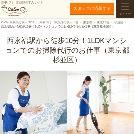
家事代行・家政婦の求人サイト
スタッフに応募する
メニュー
CaSy 家事代行求人 TOP
家事代行・家政婦の求人一覧
東京都
東京23区
杉並区
西永福駅から徒歩10分！1LDKマンションでのお掃除代行のお仕事（東京都杉並区）
西永福駅から徒歩10分！1LDKマンシ
ョンでのお掃除代行のお仕事（東京都
杉並区）