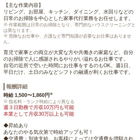
【主な作業内容】
リビング、お部屋、キッチン、ダイニング、水回りなどの
日常のお掃除を中心とした家事代行業務をお任せします。
作業範囲は日常のお掃除となり、専門的なハウスクリーニングと
は異なります。
危険なお仕事や、介護など専門知識が必要なお仕事はありませ
ん。
育児で家事との両立が大変な方や共働きの家庭など、自分
のお掃除で人に感謝されるやりがい溢れるお仕事です。
自宅の近所で空いた時間にお仕事をするのもOK。週1日、
平日だけ、土日のみなどシフトの融通が利くお仕事です。
報酬詳細
※
時給
1,500〜1,860円
指名料・ランク時給により異なる
週３日勤務で月収10万円も可能
本業として月収30万以上も可能
◆昇給あり
あなたのやる気次第で時給アップも可！
◆交通費：別途支給。お客様によっては交通費を増額され