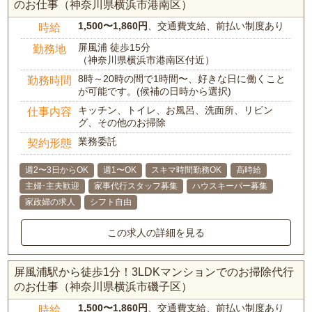
のお仕事（神奈川県横浜市港南区）
1,500〜1,860円
、交通費支給、前払い制度あり
時給
屏風浦 徒歩15分
勤務地
（神奈川県横浜市港南区付近）
8時～20時の間で1時間〜、好きな日に働くこと
勤務時間
が可能です。(候補の日時から選択)
キッチン、トイレ、お風呂、洗面所、リビン
仕事内容
グ、その他のお掃除
業務委託
契約形態
週2〜3日からOK
週1〜OK
スキマ時間勤務OK
高時給
主婦･主夫歓迎
家事代行スタッフ募集
ハウスキーパー募集
家政婦の求人
シフト自由
この求人の詳細を見る
屏風浦駅から徒歩1分！3LDKマンションでのお掃除代行
のお仕事（神奈川県横浜市磯子区）
1,500〜1,860円
、交通費支給、前払い制度あり
時給