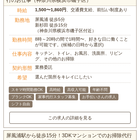
行のお仕事（神奈川県横浜市磯子区）
1,500〜1,860円
、交通費支給、前払い制度あり
時給
屏風浦 徒歩5分
勤務地
新杉田 徒歩15分
（神奈川県横浜市磯子区付近）
8時～20時の間で1時間〜、好きな日に働くこと
勤務時間
が可能です。(候補の日時から選択)
キッチン、トイレ、お風呂、洗面所、リビン
仕事内容
グ、その他のお掃除
業務委託
契約形態
選んだ箇所をキレイにしたい
希望
スキマ時間勤務OK
高時給
高収入可能
年齢不問
ブランクOK
家事代行スタッフ募集
お手伝いさんの求人
シフト自由
この求人の詳細を見る
屏風浦駅から徒歩15分！3DKマンションでのお掃除代行