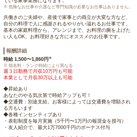
ている家事業務になります。
危険なお仕事や介護など専門知識が必要なお仕事はありません。
共働きのご夫婦や、産後で家事との両立が大変な方など、
自分の料理で人に感謝されるやりがい溢れるお仕事です。
基本の家庭料理から、アレンジまで、お料理の腕を上げた
い人もOK。お料理好きな方にオススメのお仕事です。
報酬詳細
※
時給
1,500〜1,860円
指名料・ランク時給により異なる
週３日勤務で月収10万円も可能
本業として月収30万以上も可能
◆昇給あり
あなたのやる気次第で時給アップも可！
◆交通費：別途支給。お客様によっては交通費を増額され
る方もいます
◆各種インセンティブあり
・表彰制度を毎月実施（5千円〜1万円の報奨金を授与）
・友人紹介で、最大1万7000千円のボーナス付与