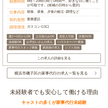
8時～20時の間で1時間〜、好きな日に働くこと
勤務時間
が可能です。(候補の日時から選択)
朝食、昼食、夕食の献立･調理など
仕事内容
業務委託
契約形態
ガスコンロ3口
調理環境
週2〜3日からOK
土日祝のみOK
高収入可能
扶養内OK
未経験OK
お手伝いさんの求人
ハウスキーパー募集
家事代行スタッフ募集
家政婦の求人
シフト自由
この求人の詳細を見る
横浜市磯子区の家事代行の求人一覧を見る
未経験者でも安心して働ける理由
キャストの多くが家事代行未経験