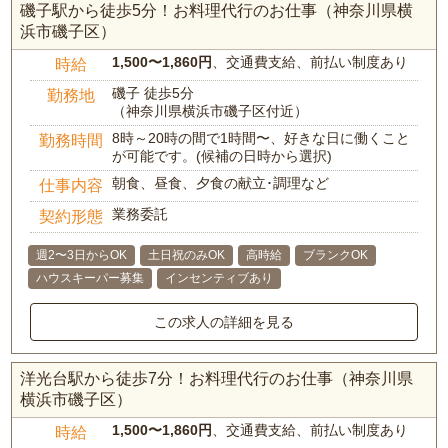
磯子駅から徒歩5分！お料理代行のお仕事（神奈川県横
浜市磯子区）
1,500〜1,860円
、交通費支給、前払い制度あり
時給
磯子 徒歩5分
勤務地
（神奈川県横浜市磯子区付近）
8時～20時の間で1時間〜、好きな日に働くこと
勤務時間
が可能です。(候補の日時から選択)
朝食、昼食、夕食の献立･調理など
仕事内容
業務委託
契約形態
週2〜3日からOK
土日祝のみOK
高時給
ブランクOK
ハウスキーパー募集
インセンティブあり
この求人の詳細を見る
洋光台駅から徒歩7分！お料理代行のお仕事（神奈川県
横浜市磯子区）
1,500〜1,860円
、交通費支給、前払い制度あり
時給