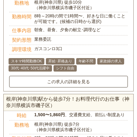
根岸(神奈川県) 徒歩10分
勤務地
（神奈川県横浜市磯子区付近）
8時～20時の間で1時間〜、好きな日に働くこと
勤務時間
が可能です。(候補の日時から選択)
朝食、昼食、夕食の献立･調理など
仕事内容
業務委託
契約形態
ガスコンロ3口
調理環境
スキマ時間勤務OK
昇給･昇格あり
年齢不問
家政婦の求人
30代･40代･50代活躍中
シフト自由
この求人の詳細を見る
根岸(神奈川県)駅から徒歩7分！お料理代行のお仕事（神
奈川県横浜市磯子区）
1,500〜1,860円
、交通費支給、前払い制度あり
時給
根岸(神奈川県) 徒歩7分
勤務地
（神奈川県横浜市磯子区付近）