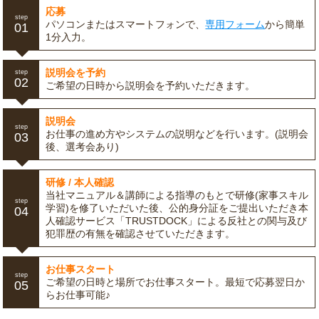
応募
step
パソコンまたはスマートフォンで、
専用フォーム
から簡単
01
1分入力。
説明会を予約
step
02
ご希望の日時から説明会を予約いただきます。
説明会
step
お仕事の進め方やシステムの説明などを行います。(説明会
03
後、選考会あり)
研修 / 本人確認
当社マニュアル＆講師による指導のもとで研修(家事スキル
step
学習)を修了いただいた後、公的身分証をご提出いただき本
04
人確認サービス「TRUSTDOCK」による反社との関与及び
犯罪歴の有無を確認させていただきます。
お仕事スタート
step
ご希望の日時と場所でお仕事スタート。最短で応募翌日か
05
らお仕事可能♪