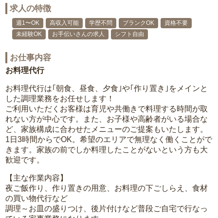
求人の特徴
週1〜OK
高収入可能
学歴不問
ブランクOK
資格不要
未経験OK
お手伝いさんの求人
シフト自由
お仕事内容
お料理代行
お料理代行は｢朝食、昼食、夕食｣や｢作り置き｣をメインと
した調理業務をお任せします！
ご利用いただくお客様は育児や共働きで料理する時間が取
れない方が中心です。また、お子様や高齢者がいる場合な
ど、家族構成に合わせたメニューのご提案もいたします。
1日3時間からでOK。希望のエリアで無理なく働くことがで
きます。家族の前でしか料理したことがないという方も大
歓迎です。
【主な作業内容】
夜ご飯作り、作り置きの用意、お料理の下ごしらえ、食材
の買い物代行など
調理～お皿の盛りつけ、後片付けなど普段ご自宅で行なっ