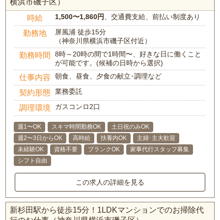
横浜市磯子区）
1,500〜1,860円
、交通費支給、前払い制度あり
時給
屏風浦 徒歩15分
勤務地
（神奈川県横浜市磯子区付近）
8時～20時の間で1時間〜、好きな日に働くこと
勤務時間
が可能です。(候補の日時から選択)
朝食、昼食、夕食の献立･調理など
仕事内容
業務委託
契約形態
ガスコンロ2口
調理環境
週1〜OK
スキマ時間勤務OK
土日祝のみOK
週2〜3日からOK
高時給
扶養内OK
主婦･主夫歓迎
未経験OK
資格不要
ブランクOK
家事代行スタッフ募集
シフト自由
この求人の詳細を見る
新杉田駅から徒歩15分！1LDKマンションでのお掃除代