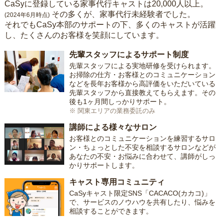
CaSyに登録している家事代行キャストは20,000人以上。
その多くが、家事代行未経験者でした。
(2024年6月時点)
それでもCaSy本部のサポートの下、多くのキャストが活躍
し、たくさんのお客様を笑顔にしています。
先輩スタッフによるサポート制度
先輩スタッフによる実地研修を受けられます。
お掃除の仕方・お客様とのコミュニケーション
などを長年お客様から高評価をいただいている
先輩スタッフから直接教えてもらえます。その
後も1ヶ月間しっかりサポート。
※ 関東エリアの業務委託のみ
講師による様々なサロン
お客様とのコミュニケーションを練習するサロ
ン・ちょっとした不安を相談するサロンなどが
あなたの不安・お悩みに合わせて、講師がしっ
かりサポートします。
キャスト専用コミュニティ
CaSyキャスト限定SNS「CACACO(カカコ)」
で、サービスのノウハウを共有したり、悩みを
相談することができます。