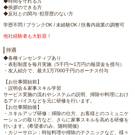
◆時間を守れる方
◆挨拶のできる方
◆反社との関与･犯罪歴のない方
学歴不問 / ブランクOK / 未経験OK / 扶養内就業の調整可
他社経験者も大歓迎！
待遇
◆各種インセンティブあり
・表彰制度を毎月実施（5千円〜1万円の報奨金を授与）
・友人紹介で、最大1万7000千円のボーナス付与
【お仕事開始前】
・説明会＆家事スキル学習
サービス実施の流れやシステムの説明、掃除や料理におけ
るアドバイスなどを元に研修を行います。
【お仕事開始後】
・スキルアップ研修：掃除の仕方、お客様とのコミュニケ
ーションの取り方など、さらに家事スキルを高める研修を
行います。(希望者のみ、随時開催)
・カジーサロン：時短料理や掃除のテクニックなど、様々