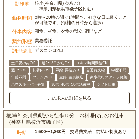
根岸(神奈川県) 徒歩7分
勤務地
（神奈川県横浜市磯子区付近）
8時～20時の間で1時間〜、好きな日に働くこと
勤務時間
が可能です。(候補の日時から選択)
朝食、昼食、夕食の献立･調理など
仕事内容
業務委託
契約形態
ガスコンロ2口
調理環境
土日祝のみOK
週2〜3日からOK
スキマ時間勤務OK
週1〜OK
扶養内OK
昇給･昇格あり
交通費支給
学歴不問
年齢不問
ブランクOK
主婦･主夫歓迎
家事代行スタッフ募集
ハウスキーパー募集
30代･40代･50代活躍中
シフト自由
この求人の詳細を見る
根岸(神奈川県)駅から徒歩10分！お料理代行のお仕事
（神奈川県横浜市磯子区）
1,500〜1,860円
、交通費支給、前払い制度あり
時給