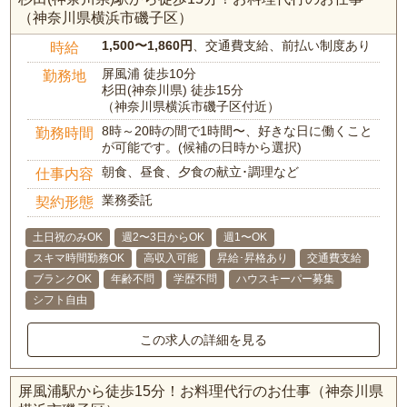
（神奈川県横浜市磯子区）
1,500〜1,860円
、交通費支給、前払い制度あり
時給
屏風浦 徒歩10分
勤務地
杉田(神奈川県) 徒歩15分
（神奈川県横浜市磯子区付近）
8時～20時の間で1時間〜、好きな日に働くこと
勤務時間
が可能です。(候補の日時から選択)
朝食、昼食、夕食の献立･調理など
仕事内容
業務委託
契約形態
土日祝のみOK
週2〜3日からOK
週1〜OK
スキマ時間勤務OK
高収入可能
昇給･昇格あり
交通費支給
ブランクOK
年齢不問
学歴不問
ハウスキーパー募集
シフト自由
この求人の詳細を見る
屏風浦駅から徒歩15分！お料理代行のお仕事（神奈川県