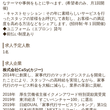
なテーマや事例をもとに学べます。(希望者のみ、月1回開
催)
・キャストセッション：その年に素晴らしいサービスを行
ったスタッフの皆様をお呼びして表彰し、お客様への満足
度を高める方法などをシェアします。(招待制･年１回開催)
◆ユニフォーム（エプロン）貸与
◆前払い制度あり
求人予定人数
1名
求人企業
株式会社CaSy(カジー)
2014年に創業し、家事代行のマッチングシステムを開発し
たことにより、スタッフへの高時給を実現しながら、家事
代行のサービス料金を大幅に減らし、業界の革新に貢献。
2018年 厚生労働省主催イクメンアワード特別奨励賞受賞
2019年 東洋経済「すごいベンチャー100」に選出
2019年 日経DUAL「家事代行サービスランキング」第1位
2019年 日本経済新聞「NEXTユニコーン」企業選出