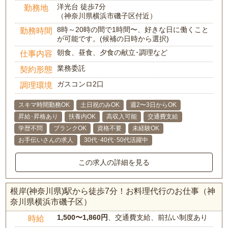
洋光台 徒歩7分
勤務地
（神奈川県横浜市磯子区付近）
8時～20時の間で1時間〜、好きな日に働くこと
勤務時間
が可能です。(候補の日時から選択)
朝食、昼食、夕食の献立･調理など
仕事内容
業務委託
契約形態
ガスコンロ2口
調理環境
スキマ時間勤務OK
土日祝のみOK
週2〜3日からOK
昇給･昇格あり
扶養内OK
高収入可能
交通費支給
学歴不問
ブランクOK
資格不要
未経験OK
お手伝いさんの求人
30代･40代･50代活躍中
この求人の詳細を見る
根岸(神奈川県)駅から徒歩7分！お料理代行のお仕事（神
奈川県横浜市磯子区）
1,500〜1,860円
、交通費支給、前払い制度あり
時給