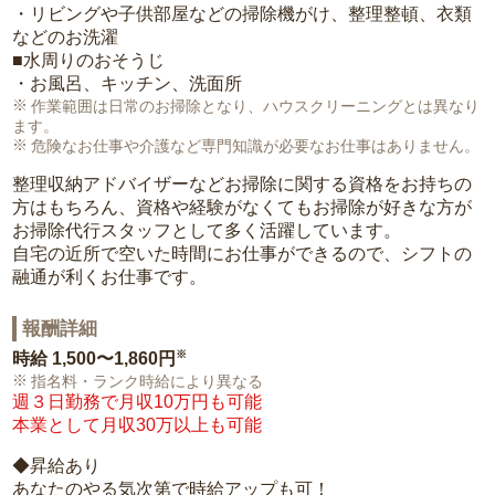
・リビングや子供部屋などの掃除機がけ、整理整頓、衣類
などのお洗濯
■水周りのおそうじ
・お風呂、キッチン、洗面所
作業範囲は日常のお掃除となり、ハウスクリーニングとは異なり
ます。
危険なお仕事や介護など専門知識が必要なお仕事はありません。
整理収納アドバイザーなどお掃除に関する資格をお持ちの
方はもちろん、資格や経験がなくてもお掃除が好きな方が
お掃除代行スタッフとして多く活躍しています。
自宅の近所で空いた時間にお仕事ができるので、シフトの
融通が利くお仕事です。
報酬詳細
※
時給
1,500〜1,860円
指名料・ランク時給により異なる
週３日勤務で月収10万円も可能
本業として月収30万以上も可能
◆昇給あり
あなたのやる気次第で時給アップも可！