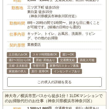
時給
三ツ沢下町 徒歩15分
勤務地
東白楽 徒歩15分
（神奈川県横浜市神奈川区付近）
8時～20時の間で1時間〜、好きな日に働くこと
勤務時間
が可能です。(候補の日時から選択)
キッチン、トイレ、お風呂、洗面所、リビン
仕事内容
グ、その他のお掃除
業務委託
契約形態
土日祝のみOK
スキマ時間勤務OK
週1〜OK
週2〜3日からOK
昇給･昇格あり
交通費支給
高収入可能
主婦･主夫歓迎
学歴不問
家事代行スタッフ募集
家政婦の求人
直行･直帰OK
インセンティブあり
この求人の詳細を見る
神大寺／横浜市営バスから徒歩1分！1LDKマンションで
のお掃除代行のお仕事（神奈川県横浜市神奈川区）
1,500〜1,860円
、交通費支給、前払い制度あり
時給