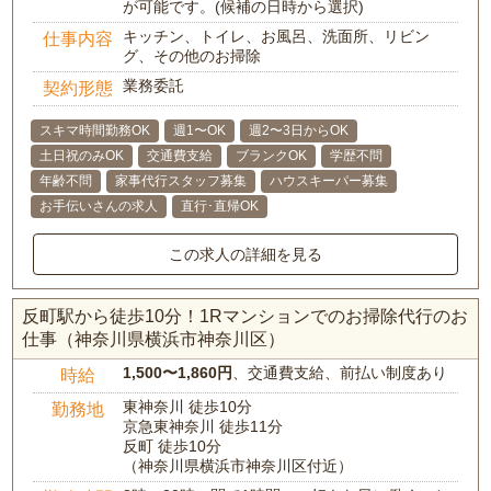
が可能です。(候補の日時から選択)
キッチン、トイレ、お風呂、洗面所、リビン
仕事内容
グ、その他のお掃除
業務委託
契約形態
スキマ時間勤務OK
週1〜OK
週2〜3日からOK
土日祝のみOK
交通費支給
ブランクOK
学歴不問
年齢不問
家事代行スタッフ募集
ハウスキーパー募集
お手伝いさんの求人
直行･直帰OK
この求人の詳細を見る
反町駅から徒歩10分！1Rマンションでのお掃除代行のお
仕事（神奈川県横浜市神奈川区）
1,500〜1,860円
、交通費支給、前払い制度あり
時給
東神奈川 徒歩10分
勤務地
京急東神奈川 徒歩11分
反町 徒歩10分
（神奈川県横浜市神奈川区付近）