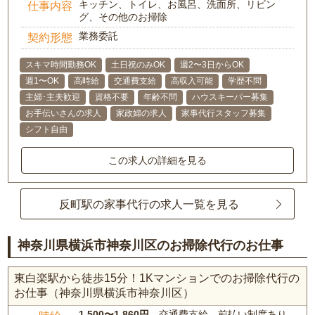
キッチン、トイレ、お風呂、洗面所、リビン
仕事内容
グ、その他のお掃除
業務委託
契約形態
スキマ時間勤務OK
土日祝のみOK
週2〜3日からOK
週1〜OK
高時給
交通費支給
高収入可能
学歴不問
主婦･主夫歓迎
資格不要
年齢不問
ハウスキーパー募集
お手伝いさんの求人
家政婦の求人
家事代行スタッフ募集
シフト自由
この求人の詳細を見る
反町駅の家事代行の求人一覧を見る
神奈川県横浜市神奈川区のお掃除代行のお仕事
東白楽駅から徒歩15分！1Kマンションでのお掃除代行の
お仕事（神奈川県横浜市神奈川区）
1,500〜1,860円
、交通費支給、前払い制度あり