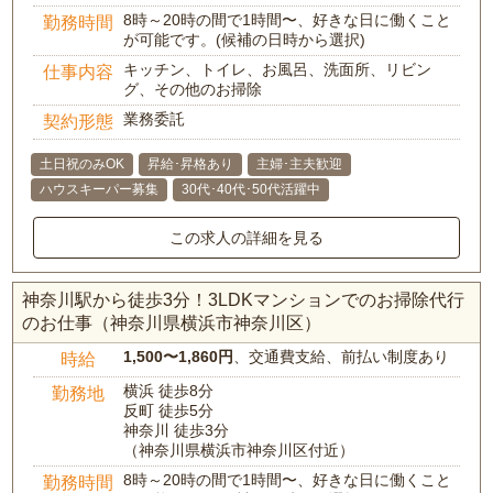
8時～20時の間で1時間〜、好きな日に働くこと
勤務時間
が可能です。(候補の日時から選択)
キッチン、トイレ、お風呂、洗面所、リビン
仕事内容
グ、その他のお掃除
業務委託
契約形態
土日祝のみOK
昇給･昇格あり
主婦･主夫歓迎
ハウスキーパー募集
30代･40代･50代活躍中
この求人の詳細を見る
神奈川駅から徒歩3分！3LDKマンションでのお掃除代行
のお仕事（神奈川県横浜市神奈川区）
1,500〜1,860円
、交通費支給、前払い制度あり
時給
横浜 徒歩8分
勤務地
反町 徒歩5分
神奈川 徒歩3分
（神奈川県横浜市神奈川区付近）
8時～20時の間で1時間〜、好きな日に働くこと
勤務時間