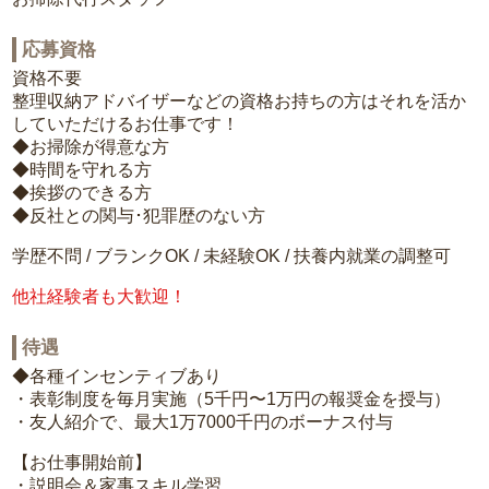
応募資格
資格不要
整理収納アドバイザーなどの資格お持ちの方はそれを活か
していただけるお仕事です！
◆お掃除が得意な方
◆時間を守れる方
◆挨拶のできる方
◆反社との関与･犯罪歴のない方
学歴不問 / ブランクOK / 未経験OK / 扶養内就業の調整可
他社経験者も大歓迎！
待遇
◆各種インセンティブあり
・表彰制度を毎月実施（5千円〜1万円の報奨金を授与）
・友人紹介で、最大1万7000千円のボーナス付与
【お仕事開始前】
・説明会＆家事スキル学習