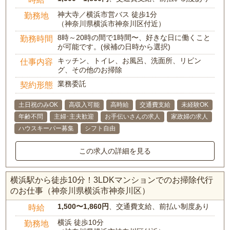
神大寺／横浜市営バス 徒歩1分
勤務地
（神奈川県横浜市神奈川区付近）
8時～20時の間で1時間〜、好きな日に働くこと
勤務時間
が可能です。(候補の日時から選択)
キッチン、トイレ、お風呂、洗面所、リビン
仕事内容
グ、その他のお掃除
業務委託
契約形態
土日祝のみOK
高収入可能
高時給
交通費支給
未経験OK
年齢不問
主婦･主夫歓迎
お手伝いさんの求人
家政婦の求人
ハウスキーパー募集
シフト自由
この求人の詳細を見る
横浜駅から徒歩10分！3LDKマンションでのお掃除代行
のお仕事（神奈川県横浜市神奈川区）
1,500〜1,860円
、交通費支給、前払い制度あり
時給
横浜 徒歩10分
勤務地