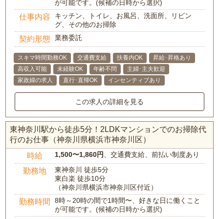
が可能です。(候補の日時から選択)
キッチン、トイレ、お風呂、洗面所、リビン
仕事内容
グ、その他のお掃除
業務委託
契約形態
スキマ時間勤務OK
交通費支給
扶養内OK
昇給･昇格あり
高収入可能
未経験OK
年齢不問
主婦･主夫歓迎
家政婦の求人
直行･直帰OK
インセンティブあり
この求人の詳細を見る
東神奈川駅から徒歩5分！2LDKマンションでのお掃除代
行のお仕事（神奈川県横浜市神奈川区）
1,500〜1,860円
、交通費支給、前払い制度あり
時給
東神奈川 徒歩5分
勤務地
東白楽 徒歩10分
（神奈川県横浜市神奈川区付近）
8時～20時の間で1時間〜、好きな日に働くこと
勤務時間
が可能です。(候補の日時から選択)