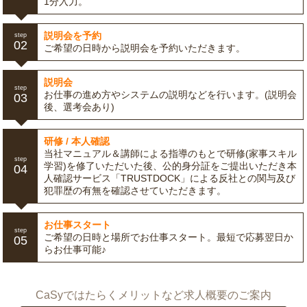
1分入力。
説明会を予約
step
02
ご希望の日時から説明会を予約いただきます。
説明会
step
お仕事の進め方やシステムの説明などを行います。(説明会
03
後、選考会あり)
研修 / 本人確認
当社マニュアル＆講師による指導のもとで研修(家事スキル
step
学習)を修了いただいた後、公的身分証をご提出いただき本
04
人確認サービス「TRUSTDOCK」による反社との関与及び
犯罪歴の有無を確認させていただきます。
お仕事スタート
step
ご希望の日時と場所でお仕事スタート。最短で応募翌日か
05
らお仕事可能♪
CaSyではたらくメリットなど求人概要のご案内