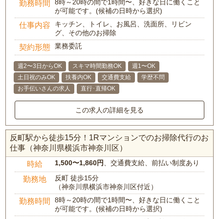
8時～20時の間で1時間〜、好きな日に働くこと
勤務時間
が可能です。(候補の日時から選択)
キッチン、トイレ、お風呂、洗面所、リビン
仕事内容
グ、その他のお掃除
業務委託
契約形態
週2〜3日からOK
スキマ時間勤務OK
週1〜OK
土日祝のみOK
扶養内OK
交通費支給
学歴不問
お手伝いさんの求人
直行･直帰OK
この求人の詳細を見る
反町駅から徒歩15分！1Rマンションでのお掃除代行のお
仕事（神奈川県横浜市神奈川区）
1,500〜1,860円
、交通費支給、前払い制度あり
時給
反町 徒歩15分
勤務地
（神奈川県横浜市神奈川区付近）
8時～20時の間で1時間〜、好きな日に働くこと
勤務時間
が可能です。(候補の日時から選択)