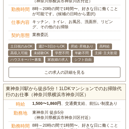
（神奈川県横浜市神奈川区付近）
8時～20時の間で1時間〜、好きな日に働くこと
勤務時間
が可能です。(候補の日時から選択)
キッチン、トイレ、お風呂、洗面所、リビン
仕事内容
グ、その他のお掃除
業務委託
契約形態
土日祝のみOK
週2〜3日からOK
昇給･昇格あり
高時給
高収入可能
未経験OK
学歴不問
年齢不問
主婦･主夫歓迎
ハウスキーパー募集
家政婦の求人
シフト自由
この求人の詳細を見る
東神奈川駅から徒歩5分！1LDKマンションでのお掃除代
行のお仕事（神奈川県横浜市神奈川区）
1,500〜1,860円
、交通費支給、前払い制度あり
時給
東神奈川 徒歩5分
勤務地
（神奈川県横浜市神奈川区付近）
8時～20時の間で1時間〜、好きな日に働くこと
勤務時間