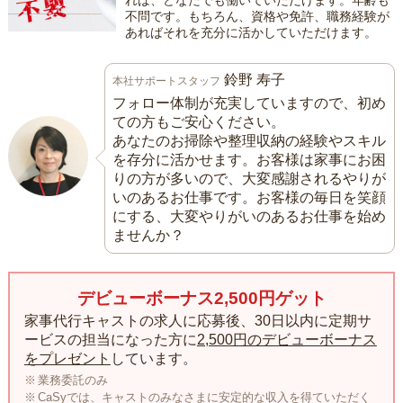
れば、どなたでも働いていただけます。年齢も
不問です。もちろん、資格や免許、職務経験が
あればそれを充分に活かしていただけます。
鈴野 寿子
本社サポートスタッフ
フォロー体制が充実していますので、初め
ての方もご安心ください。
あなたのお掃除や整理収納の経験やスキル
を存分に活かせます。お客様は家事にお困
りの方が多いので、大変感謝されるやりが
いのあるお仕事です。お客様の毎日を笑顔
にする、大変やりがいのあるお仕事を始め
ませんか？
デビューボーナス2,500円ゲット
家事代行キャストの求人に応募後、30日以内に定期サ
ービスの担当になった方に
2,500円のデビューボーナス
をプレゼント
しています。
業務委託のみ
CaSyでは、キャストのみなさまに安定的な収入を得ていただく