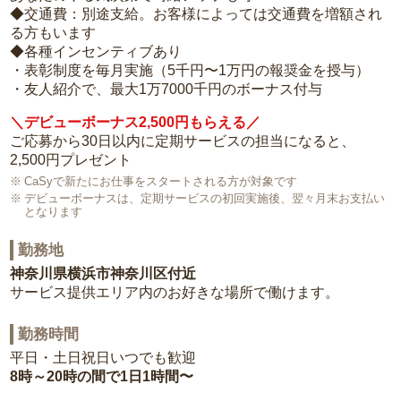
◆交通費：別途支給。お客様によっては交通費を増額され
る方もいます
◆各種インセンティブあり
・表彰制度を毎月実施（5千円〜1万円の報奨金を授与）
・友人紹介で、最大1万7000千円のボーナス付与
＼デビューボーナス2,500円もらえる／
ご応募から30日以内に定期サービスの担当になると、
2,500円プレゼント
CaSyで新たにお仕事をスタートされる方が対象です
デビューボーナスは、定期サービスの初回実施後、翌々月末お支払い
となります
勤務地
神奈川県横浜市神奈川区付近
サービス提供エリア内のお好きな場所で働けます。
勤務時間
平日・土日祝日いつでも歓迎
8時～20時の間で1日1時間〜