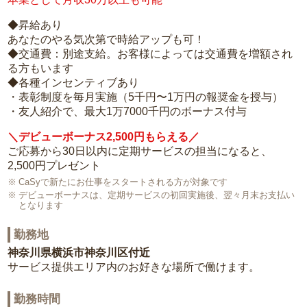
◆昇給あり
あなたのやる気次第で時給アップも可！
◆交通費：別途支給。お客様によっては交通費を増額され
る方もいます
◆各種インセンティブあり
・表彰制度を毎月実施（5千円〜1万円の報奨金を授与）
・友人紹介で、最大1万7000千円のボーナス付与
＼デビューボーナス2,500円もらえる／
ご応募から30日以内に定期サービスの担当になると、
2,500円プレゼント
CaSyで新たにお仕事をスタートされる方が対象です
デビューボーナスは、定期サービスの初回実施後、翌々月末お支払い
となります
勤務地
神奈川県横浜市神奈川区付近
サービス提供エリア内のお好きな場所で働けます。
勤務時間