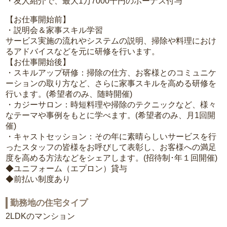
・友人紹介で、最大1万7000千円のボーナス付与
【お仕事開始前】
・説明会＆家事スキル学習
サービス実施の流れやシステムの説明、掃除や料理におけ
るアドバイスなどを元に研修を行います。
【お仕事開始後】
・スキルアップ研修：掃除の仕方、お客様とのコミュニケ
ーションの取り方など、さらに家事スキルを高める研修を
行います。(希望者のみ、随時開催)
・カジーサロン：時短料理や掃除のテクニックなど、様々
なテーマや事例をもとに学べます。(希望者のみ、月1回開
催)
・キャストセッション：その年に素晴らしいサービスを行
ったスタッフの皆様をお呼びして表彰し、お客様への満足
度を高める方法などをシェアします。(招待制･年１回開催)
◆ユニフォーム（エプロン）貸与
◆前払い制度あり
勤務地の住宅タイプ
2LDKのマンション