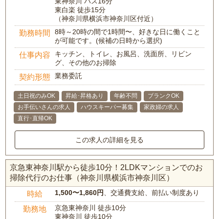
東神奈川 バス16分
東白楽 徒歩15分
（神奈川県横浜市神奈川区付近）
8時～20時の間で1時間〜、好きな日に働くこと
勤務時間
が可能です。(候補の日時から選択)
キッチン、トイレ、お風呂、洗面所、リビン
仕事内容
グ、その他のお掃除
業務委託
契約形態
土日祝のみOK
昇給･昇格あり
年齢不問
ブランクOK
お手伝いさんの求人
ハウスキーパー募集
家政婦の求人
直行･直帰OK
この求人の詳細を見る
京急東神奈川駅から徒歩10分！2LDKマンションでのお
掃除代行のお仕事（神奈川県横浜市神奈川区）
1,500〜1,860円
、交通費支給、前払い制度あり
時給
京急東神奈川 徒歩10分
勤務地
東神奈川 徒歩10分