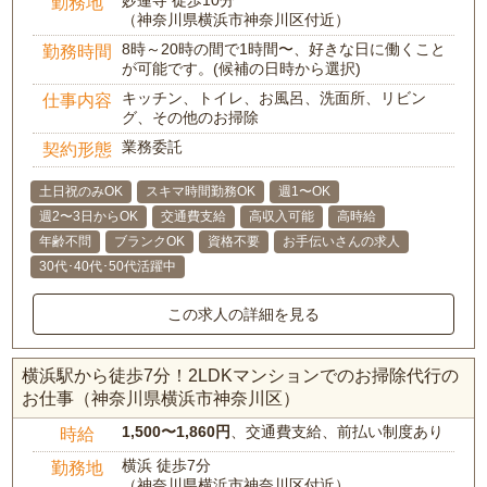
妙蓮寺 徒歩10分
勤務地
（神奈川県横浜市神奈川区付近）
8時～20時の間で1時間〜、好きな日に働くこと
勤務時間
が可能です。(候補の日時から選択)
キッチン、トイレ、お風呂、洗面所、リビン
仕事内容
グ、その他のお掃除
業務委託
契約形態
土日祝のみOK
スキマ時間勤務OK
週1〜OK
週2〜3日からOK
交通費支給
高収入可能
高時給
年齢不問
ブランクOK
資格不要
お手伝いさんの求人
30代･40代･50代活躍中
この求人の詳細を見る
横浜駅から徒歩7分！2LDKマンションでのお掃除代行の
お仕事（神奈川県横浜市神奈川区）
1,500〜1,860円
、交通費支給、前払い制度あり
時給
横浜 徒歩7分
勤務地
（神奈川県横浜市神奈川区付近）