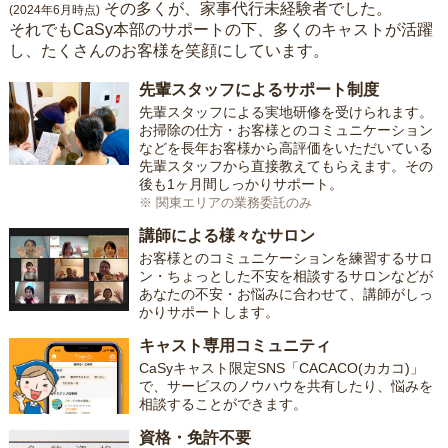
その多くが、家事代行未経験者でした。
(2024年6月時点)
それでもCaSy本部のサポートの下、多くのキャストが活躍
し、たくさんのお客様を笑顔にしています。
先輩スタッフによるサポート制度
先輩スタッフによる実地研修を受けられます。
お掃除の仕方・お客様とのコミュニケーション
などを長年お客様から高評価をいただいている
先輩スタッフから直接教えてもらえます。その
後も1ヶ月間しっかりサポート。
※ 関東エリアの業務委託のみ
講師による様々なサロン
お客様とのコミュニケーションを練習するサロ
ン・ちょっとした不安を相談するサロンなどが
あなたの不安・お悩みに合わせて、講師がしっ
かりサポートします。
キャスト専用コミュニティ
CaSyキャスト限定SNS「CACACO(カカコ)」
で、サービスのノウハウを共有したり、悩みを
相談することができます。
資格・免許不要