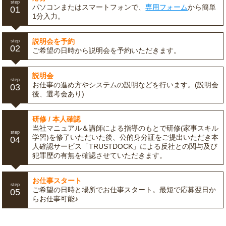
step
パソコンまたはスマートフォンで、
専用フォーム
から簡単
01
1分入力。
説明会を予約
step
02
ご希望の日時から説明会を予約いただきます。
説明会
step
お仕事の進め方やシステムの説明などを行います。(説明会
03
後、選考会あり)
研修 / 本人確認
当社マニュアル＆講師による指導のもとで研修(家事スキル
step
学習)を修了いただいた後、公的身分証をご提出いただき本
04
人確認サービス「TRUSTDOCK」による反社との関与及び
犯罪歴の有無を確認させていただきます。
お仕事スタート
step
ご希望の日時と場所でお仕事スタート。最短で応募翌日か
05
らお仕事可能♪