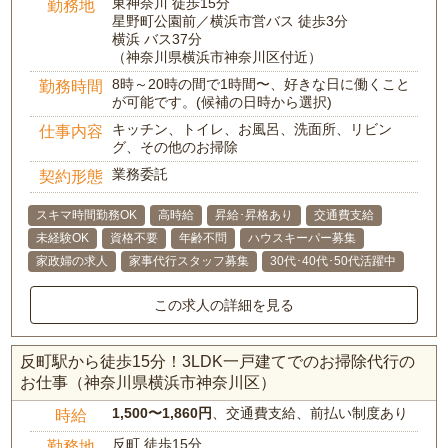
東神奈川 徒歩15分
勤務地
星野町公園前／横浜市営バス 徒歩3分
横浜 バス37分
（神奈川県横浜市神奈川区付近）
8時～20時の間で1時間〜、好きな日に働くこと
勤務時間
が可能です。(候補の日時から選択)
キッチン、トイレ、お風呂、洗面所、リビン
仕事内容
グ、その他のお掃除
業務委託
契約形態
スキマ時間勤務OK
高時給
昇給･昇格あり
交通費支給
未経験OK
資格不要
年齢不問
ハウスキーパー募集
家政婦の求人
家事代行スタッフ募集
30代･40代･50代活躍中
この求人の詳細を見る
反町駅から徒歩15分！3LDK一戸建てでのお掃除代行の
お仕事（神奈川県横浜市神奈川区）
1,500〜1,860円
、交通費支給、前払い制度あり
時給
反町 徒歩15分
勤務地