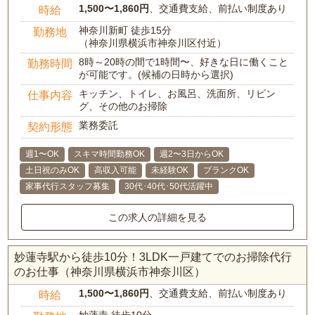
1,500〜1,860円
、交通費支給、前払い制度あり
時給
神奈川新町 徒歩15分
勤務地
（神奈川県横浜市神奈川区付近）
8時～20時の間で1時間〜、好きな日に働くこと
勤務時間
が可能です。(候補の日時から選択)
キッチン、トイレ、お風呂、洗面所、リビン
仕事内容
グ、その他のお掃除
業務委託
契約形態
週1〜OK
スキマ時間勤務OK
週2〜3日からOK
土日祝のみOK
高収入可能
未経験OK
ブランクOK
家事代行スタッフ募集
30代･40代･50代活躍中
この求人の詳細を見る
妙蓮寺駅から徒歩10分！3LDK一戸建てでのお掃除代行
のお仕事（神奈川県横浜市神奈川区）
1,500〜1,860円
、交通費支給、前払い制度あり
時給