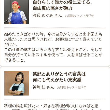
自分らしく誰かの役に立てる、
自由度の高さが魅力
渡辺 めぐみ さん
お掃除キャスト歴 7年
始めたときばかりの時、今の自分からすると出来栄えも
未熟だったとは思うけれど、お客様にすごく喜んでいた
だけた。
この仕事の魅力はいろいろな方と出会えること。そして
自分が持っているスキルを使って、人を喜ばせることが
できること。
笑顔とありがとうの言葉は
何にも代えがたい充実感
神崎 桂 さん
お料理キャスト歴 7年
料理の幅を広げたい・好きな料理が収入になればと思