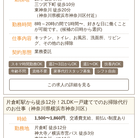
三ツ沢下町 徒歩10分
東神奈川 徒歩20分
（神奈川県横浜市神奈川区付近）
8時～20時の間で1時間〜、好きな日に働くこと
勤務時間
が可能です。(候補の日時から選択)
キッチン、トイレ、お風呂、洗面所、リビン
仕事内容
グ、その他のお掃除
業務委託
契約形態
スキマ時間勤務OK
週2〜3日からOK
週1〜OK
扶養内OK
年齢不問
資格不要
家事代行スタッフ募集
シフト自由
この求人の詳細を見る
片倉町駅から徒歩12分！2LDK一戸建てでのお掃除代行
のお仕事（神奈川県横浜市神奈川区）
1,500〜1,860円
、交通費支給、前払い制度あり
時給
片倉町 徒歩12分
勤務地
神大寺／横浜市営バス 徒歩3分