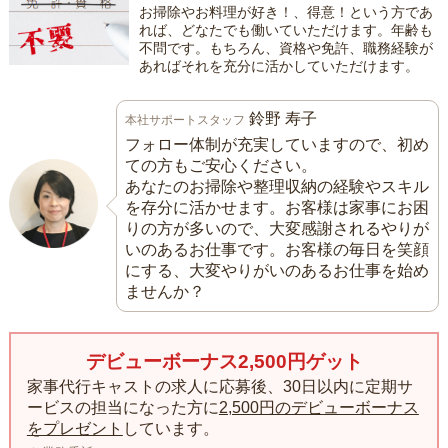
お掃除やお料理が好き！、得意！という方であ
れば、どなたでも働いていただけます。年齢も
不問です。もちろん、資格や免許、職務経験が
あればそれを充分に活かしていただけます。
鈴野 寿子
本社サポートスタッフ
フォロー体制が充実していますので、初め
ての方もご安心ください。
あなたのお掃除や整理収納の経験やスキル
を存分に活かせます。お客様は家事にお困
りの方が多いので、大変感謝されるやりが
いのあるお仕事です。お客様の毎日を笑顔
にする、大変やりがいのあるお仕事を始め
ませんか？
デビューボーナス2,500円ゲット
家事代行キャストの求人に応募後、30日以内に定期サ
ービスの担当になった方に
2,500円のデビューボーナス
をプレゼント
しています。