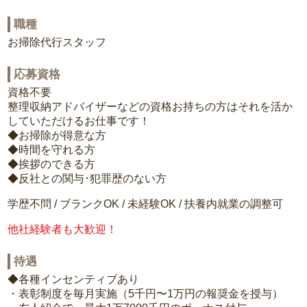
職種
お掃除代行スタッフ
応募資格
資格不要
整理収納アドバイザーなどの資格お持ちの方はそれを活か
していただけるお仕事です！
◆お掃除が得意な方
◆時間を守れる方
◆挨拶のできる方
◆反社との関与･犯罪歴のない方
学歴不問 / ブランクOK / 未経験OK / 扶養内就業の調整可
他社経験者も大歓迎！
待遇
◆各種インセンティブあり
・表彰制度を毎月実施（5千円〜1万円の報奨金を授与）