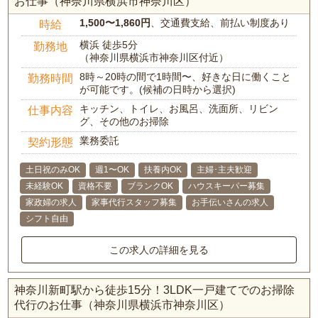
お仕事（神奈川県横浜市神奈川区）
1,500〜1,860円
、交通費支給、前払い制度あり
時給
横浜 徒歩5分
勤務地
（神奈川県横浜市神奈川区付近）
8時～20時の間で1時間〜、好きな日に働くこと
勤務時間
が可能です。(候補の日時から選択)
キッチン、トイレ、お風呂、洗面所、リビン
仕事内容
グ、その他のお掃除
業務委託
契約形態
土日祝のみOK
週1〜OK
扶養内OK
主婦･主夫歓迎
未経験OK
資格不要
ブランクOK
ハウスキーパー募集
家政婦の求人
家事代行スタッフ募集
お手伝いさんの求人
シフト自由
この求人の詳細を見る
神奈川新町駅から徒歩15分！3LDK一戸建てでのお掃除
代行のお仕事（神奈川県横浜市神奈川区）