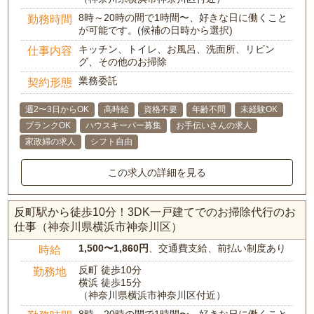
8時～20時の間で1時間〜、好きな日に働くこと
勤務時間
が可能です。(候補の日時から選択)
キッチン、トイレ、お風呂、洗面所、リビン
仕事内容
グ、その他のお掃除
業務委託
契約形態
週2〜3日からOK
高時給
資格不要
年齢不問
未経験OK
ブランクOK
ハウスキーパー募集
お手伝いさんの求人
家政婦の求人
シフト自由
この求人の詳細を見る
反町駅から徒歩10分！3DK一戸建てでのお掃除代行のお
仕事（神奈川県横浜市神奈川区）
1,500〜1,860円
、交通費支給、前払い制度あり
時給
反町 徒歩10分
勤務地
横浜 徒歩15分
（神奈川県横浜市神奈川区付近）