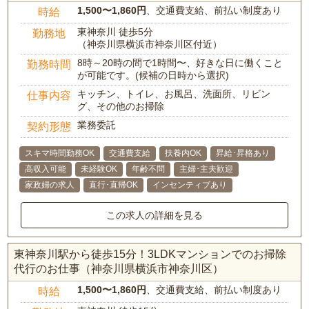
1,500〜1,860円
、交通費支給、前払い制度あり
時給
東神奈川 徒歩5分
勤務地
（神奈川県横浜市神奈川区付近）
8時～20時の間で1時間〜、好きな日に働くこと
勤務時間
が可能です。(候補の日時から選択)
キッチン、トイレ、お風呂、洗面所、リビン
仕事内容
グ、その他のお掃除
業務委託
契約形態
スキマ時間勤務OK
交通費支給
扶養内OK
昇給･昇格あり
高収入可能
未経験OK
年齢不問
主婦･主夫歓迎
家政婦の求人
直行･直帰OK
インセンティブあり
この求人の詳細を見る
東神奈川駅から徒歩15分！3LDKマンションでのお掃除
代行のお仕事（神奈川県横浜市神奈川区）
1,500〜1,860円
、交通費支給、前払い制度あり
時給