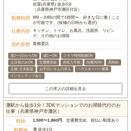
岩屋(兵庫県) 徒歩5分
（兵庫県神戸市灘区付近）
8時～20時の間で1時間〜、好きな日に働くこと
勤務時間
が可能です。(候補の日時から選択)
キッチン、トイレ、お風呂、洗面所、リビン
仕事内容
グ、その他のお掃除
業務委託
契約形態
週2〜3日からOK
週1〜OK
スキマ時間勤務OK
土日祝のみOK
交通費支給
高収入可能
扶養内OK
高時給
主婦･主夫歓迎
お手伝いさんの求人
ハウスキーパー募集
インセンティブあり
この求人の詳細を見る
灘駅から徒歩1分！3DKマンションでのお掃除代行のお
仕事（兵庫県神戸市灘区）
1,500〜1,860円
、交通費支給、前払い制度あり
時給
灘 徒歩1分
勤務地