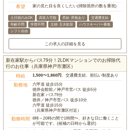
家の見た目を良くしたい(掃除箇所の数を重視)
希望
土日祝のみOK
高収入可能
昇給･昇格あり
交通費支給
年齢不問
学歴不問
主婦･主夫歓迎
ハウスキーパー募集
シフト自由
この求人の詳細を見る
新在家駅からバス79分！2LDKマンションでのお掃除代
行のお仕事（兵庫県神戸市灘区）
1,500〜1,860円
、交通費支給、前払い制度あり
時給
六甲道 徒歩15分
勤務地
徳井会館前／神戸市営バス 徒歩5分
新在家 バス79分
徳井／神戸市営バス 徒歩10分
六甲道 徒歩15分
（兵庫県神戸市灘区付近）
8時～20時の間で1時間〜、好きな日に働くこと
勤務時間
が可能です。(候補の日時から選択)