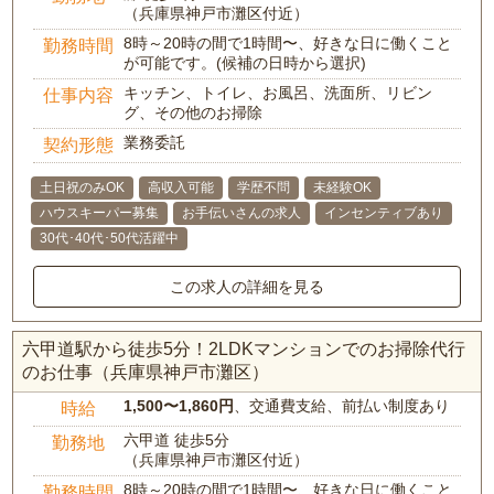
（兵庫県神戸市灘区付近）
8時～20時の間で1時間〜、好きな日に働くこと
勤務時間
が可能です。(候補の日時から選択)
キッチン、トイレ、お風呂、洗面所、リビン
仕事内容
グ、その他のお掃除
業務委託
契約形態
土日祝のみOK
高収入可能
学歴不問
未経験OK
ハウスキーパー募集
お手伝いさんの求人
インセンティブあり
30代･40代･50代活躍中
この求人の詳細を見る
六甲道駅から徒歩5分！2LDKマンションでのお掃除代行
のお仕事（兵庫県神戸市灘区）
1,500〜1,860円
、交通費支給、前払い制度あり
時給
六甲道 徒歩5分
勤務地
（兵庫県神戸市灘区付近）
8時～20時の間で1時間〜、好きな日に働くこと
勤務時間