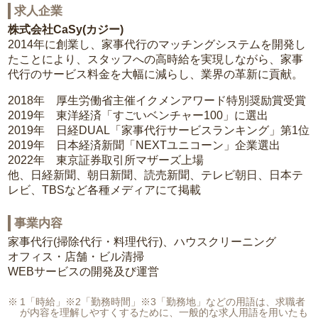
求人企業
株式会社CaSy(カジー)
2014年に創業し、家事代行のマッチングシステムを開発し
たことにより、スタッフへの高時給を実現しながら、家事
代行のサービス料金を大幅に減らし、業界の革新に貢献。
2018年 厚生労働省主催イクメンアワード特別奨励賞受賞
2019年 東洋経済「すごいベンチャー100」に選出
2019年 日経DUAL「家事代行サービスランキング」第1位
2019年 日本経済新聞「NEXTユニコーン」企業選出
2022年 東京証券取引所マザーズ上場
他、日経新聞、朝日新聞、読売新聞、テレビ朝日、日本テ
レビ、TBSなど各種メディアにて掲載
事業内容
家事代行(掃除代行・料理代行)、ハウスクリーニング
オフィス・店舗・ビル清掃
WEBサービスの開発及び運営
1「時給」※2「勤務時間」※3「勤務地」などの用語は、求職者
が内容を理解しやすくするために、一般的な求人用語を用いたも