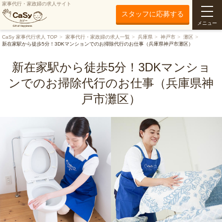
家事代行・家政婦の求人サイト
スタッフに応募する
メニュー
CaSy 家事代行求人 TOP
家事代行・家政婦の求人一覧
兵庫県
神戸市
灘区
新在家駅から徒歩5分！3DKマンションでのお掃除代行のお仕事（兵庫県神戸市灘区）
新在家駅から徒歩5分！3DKマンショ
ンでのお掃除代行のお仕事（兵庫県神
戸市灘区）