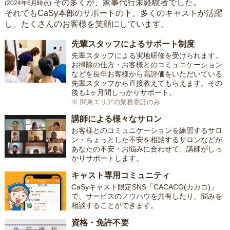
その多くが、家事代行未経験者でした。
(2024年6月時点)
それでもCaSy本部のサポートの下、多くのキャストが活躍
し、たくさんのお客様を笑顔にしています。
先輩スタッフによるサポート制度
先輩スタッフによる実地研修を受けられます。
お掃除の仕方・お客様とのコミュニケーション
などを長年お客様から高評価をいただいている
先輩スタッフから直接教えてもらえます。その
後も1ヶ月間しっかりサポート。
※ 関東エリアの業務委託のみ
講師による様々なサロン
お客様とのコミュニケーションを練習するサロ
ン・ちょっとした不安を相談するサロンなどが
あなたの不安・お悩みに合わせて、講師がしっ
かりサポートします。
キャスト専用コミュニティ
CaSyキャスト限定SNS「CACACO(カカコ)」
で、サービスのノウハウを共有したり、悩みを
相談することができます。
資格・免許不要