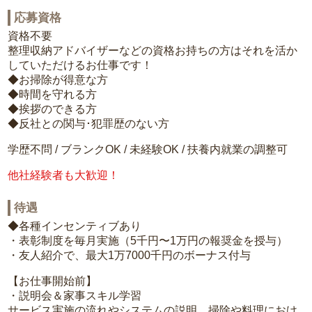
応募資格
資格不要
整理収納アドバイザーなどの資格お持ちの方はそれを活か
していただけるお仕事です！
◆お掃除が得意な方
◆時間を守れる方
◆挨拶のできる方
◆反社との関与･犯罪歴のない方
学歴不問 / ブランクOK / 未経験OK / 扶養内就業の調整可
他社経験者も大歓迎！
待遇
◆各種インセンティブあり
・表彰制度を毎月実施（5千円〜1万円の報奨金を授与）
・友人紹介で、最大1万7000千円のボーナス付与
【お仕事開始前】
・説明会＆家事スキル学習
サービス実施の流れやシステムの説明、掃除や料理におけ