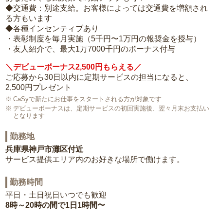
◆交通費：別途支給。お客様によっては交通費を増額され
る方もいます
◆各種インセンティブあり
・表彰制度を毎月実施（5千円〜1万円の報奨金を授与）
・友人紹介で、最大1万7000千円のボーナス付与
＼デビューボーナス2,500円もらえる／
ご応募から30日以内に定期サービスの担当になると、
2,500円プレゼント
CaSyで新たにお仕事をスタートされる方が対象です
デビューボーナスは、定期サービスの初回実施後、翌々月末お支払い
となります
勤務地
兵庫県神戸市灘区付近
サービス提供エリア内のお好きな場所で働けます。
勤務時間
平日・土日祝日いつでも歓迎
8時～20時の間で1日1時間〜