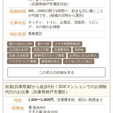
（兵庫県神戸市灘区付近）
8時～20時の間で1時間〜、好きな日に働くこと
勤務時間
が可能です。(候補の日時から選択)
キッチン、トイレ、お風呂、洗面所、リビン
仕事内容
グ、その他のお掃除
業務委託
契約形態
週2〜3日からOK
週1〜OK
スキマ時間勤務OK
土日祝のみOK
高収入可能
交通費支給
高時給
主婦･主夫歓迎
家事代行スタッフ募集
お手伝いさんの求人
ハウスキーパー募集
家政婦の求人
インセンティブあり
この求人の詳細を見る
岩屋(兵庫県)駅から徒歩5分！3DKマンションでのお掃除
代行のお仕事（兵庫県神戸市灘区）
1,500〜1,860円
、交通費支給、前払い制度あり
時給
灘 徒歩4分
勤務地
王子公園 徒歩10分