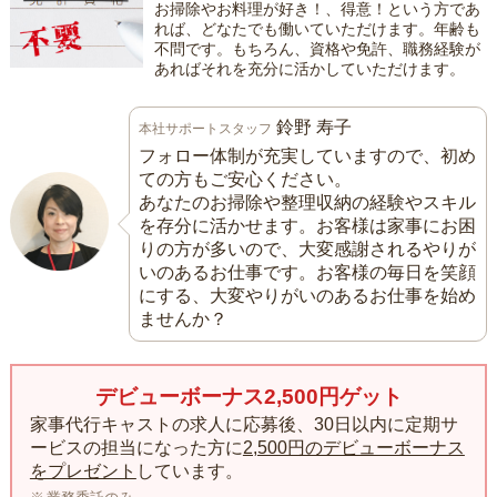
お掃除やお料理が好き！、得意！という方であ
れば、どなたでも働いていただけます。年齢も
不問です。もちろん、資格や免許、職務経験が
あればそれを充分に活かしていただけます。
鈴野 寿子
本社サポートスタッフ
フォロー体制が充実していますので、初め
ての方もご安心ください。
あなたのお掃除や整理収納の経験やスキル
を存分に活かせます。お客様は家事にお困
りの方が多いので、大変感謝されるやりが
いのあるお仕事です。お客様の毎日を笑顔
にする、大変やりがいのあるお仕事を始め
ませんか？
デビューボーナス2,500円ゲット
家事代行キャストの求人に応募後、30日以内に定期サ
ービスの担当になった方に
2,500円のデビューボーナス
をプレゼント
しています。