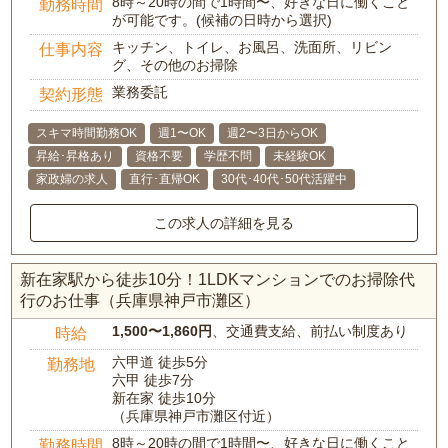
8時～20時の間で1時間〜、好きな日に働くこと
勤務時間
が可能です。(候補の日時から選択)
キッチン、トイレ、お風呂、洗面所、リビン
仕事内容
グ、その他のお掃除
業務委託
契約形態
スキマ時間勤務OK
週1〜OK
週2〜3日からOK
昇給･昇格あり
資格不要
学歴不問
未経験OK
家政婦の求人
直行･直帰OK
30代･40代･50代活躍中
この求人の詳細を見る
新在家駅から徒歩10分！1LDKマンションでのお掃除代
行のお仕事（兵庫県神戸市灘区）
1,500〜1,860円
、交通費支給、前払い制度あり
時給
六甲道 徒歩5分
勤務地
六甲 徒歩7分
新在家 徒歩10分
（兵庫県神戸市灘区付近）
8時～20時の間で1時間〜、好きな日に働くこと
勤務時間