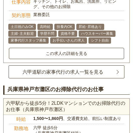
キッチン、トイレ、お風呂、洗面所、リビン
仕事内容
グ、その他のお掃除
業務委託
契約形態
土日祝のみOK
高時給
扶養内OK
昇給･昇格あり
主婦･主夫歓迎
学歴不問
資格不要
ハウスキーパー募集
家事代行スタッフ募集
お手伝いさんの求人
シフト自由
この求人の詳細を見る
六甲道駅の家事代行の求人一覧を見る
兵庫県神戸市灘区のお掃除代行のお仕事
六甲駅から徒歩5分！2LDKマンションでのお掃除代行の
お仕事（兵庫県神戸市灘区）
1,500〜1,860円
、交通費支給、前払い制度あり
時給
六甲 徒歩5分
勤務地