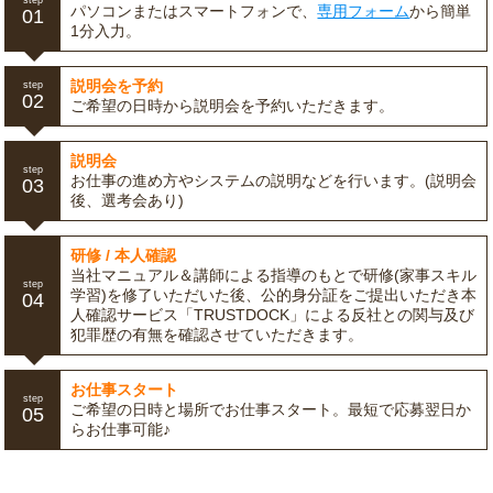
step
パソコンまたはスマートフォンで、
専用フォーム
から簡単
01
1分入力。
説明会を予約
step
02
ご希望の日時から説明会を予約いただきます。
説明会
step
お仕事の進め方やシステムの説明などを行います。(説明会
03
後、選考会あり)
研修 / 本人確認
当社マニュアル＆講師による指導のもとで研修(家事スキル
step
学習)を修了いただいた後、公的身分証をご提出いただき本
04
人確認サービス「TRUSTDOCK」による反社との関与及び
犯罪歴の有無を確認させていただきます。
お仕事スタート
step
ご希望の日時と場所でお仕事スタート。最短で応募翌日か
05
らお仕事可能♪