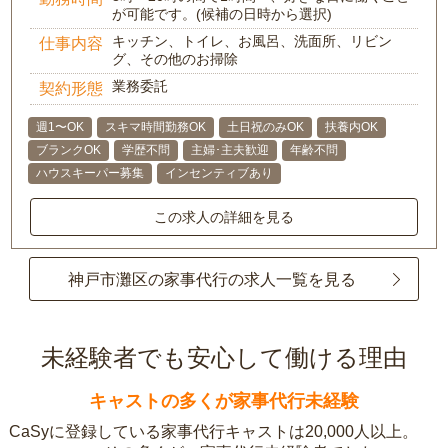
が可能です。(候補の日時から選択)
キッチン、トイレ、お風呂、洗面所、リビン
仕事内容
グ、その他のお掃除
業務委託
契約形態
週1〜OK
スキマ時間勤務OK
土日祝のみOK
扶養内OK
ブランクOK
学歴不問
主婦･主夫歓迎
年齢不問
ハウスキーパー募集
インセンティブあり
この求人の詳細を見る
神戸市灘区の家事代行の求人一覧を見る
未経験者でも安心して働ける理由
キャストの多くが家事代行未経験
CaSyに登録している家事代行キャストは20,000人以上。