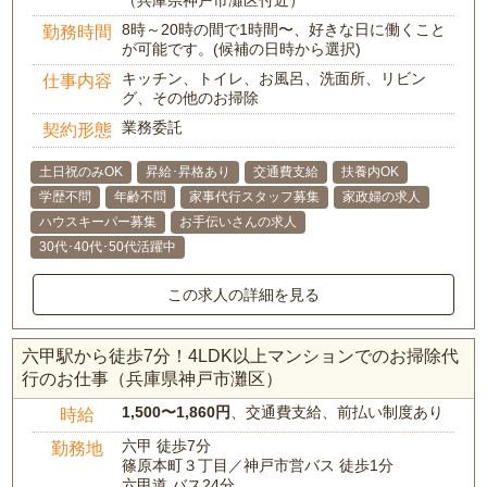
（兵庫県神戸市灘区付近）
8時～20時の間で1時間〜、好きな日に働くこと
勤務時間
が可能です。(候補の日時から選択)
キッチン、トイレ、お風呂、洗面所、リビン
仕事内容
グ、その他のお掃除
業務委託
契約形態
土日祝のみOK
昇給･昇格あり
交通費支給
扶養内OK
学歴不問
年齢不問
家事代行スタッフ募集
家政婦の求人
ハウスキーパー募集
お手伝いさんの求人
30代･40代･50代活躍中
この求人の詳細を見る
六甲駅から徒歩7分！4LDK以上マンションでのお掃除代
行のお仕事（兵庫県神戸市灘区）
1,500〜1,860円
、交通費支給、前払い制度あり
時給
六甲 徒歩7分
勤務地
篠原本町３丁目／神戸市営バス 徒歩1分
六甲道 バス24分