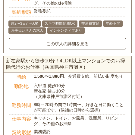
グ、その他のお掃除
業務委託
契約形態
週2〜3日からOK
スキマ時間勤務OK
交通費支給
年齢不問
お手伝いさんの求人
インセンティブあり
この求人の詳細を見る
新在家駅から徒歩10分！4LDK以上マンションでのお掃
除代行のお仕事（兵庫県神戸市灘区）
1,500〜1,860円
、交通費支給、前払い制度あり
時給
六甲道 徒歩10分
勤務地
新在家 徒歩10分
（兵庫県神戸市灘区付近）
8時～20時の間で1時間〜、好きな日に働くこと
勤務時間
が可能です。(候補の日時から選択)
キッチン、トイレ、お風呂、洗面所、リビン
仕事内容
グ、その他のお掃除
業務委託
契約形態