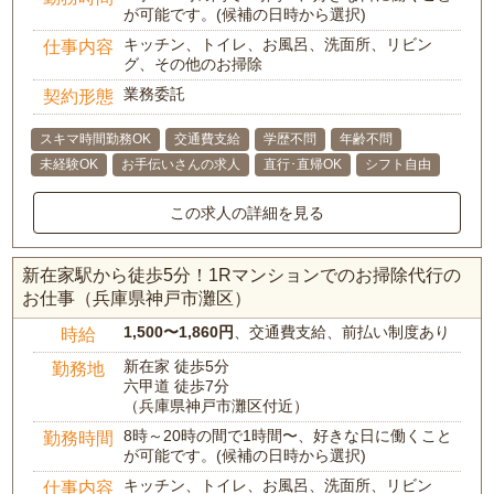
が可能です。(候補の日時から選択)
キッチン、トイレ、お風呂、洗面所、リビン
仕事内容
グ、その他のお掃除
業務委託
契約形態
スキマ時間勤務OK
交通費支給
学歴不問
年齢不問
未経験OK
お手伝いさんの求人
直行･直帰OK
シフト自由
この求人の詳細を見る
新在家駅から徒歩5分！1Rマンションでのお掃除代行の
お仕事（兵庫県神戸市灘区）
1,500〜1,860円
、交通費支給、前払い制度あり
時給
新在家 徒歩5分
勤務地
六甲道 徒歩7分
（兵庫県神戸市灘区付近）
8時～20時の間で1時間〜、好きな日に働くこと
勤務時間
が可能です。(候補の日時から選択)
キッチン、トイレ、お風呂、洗面所、リビン
仕事内容