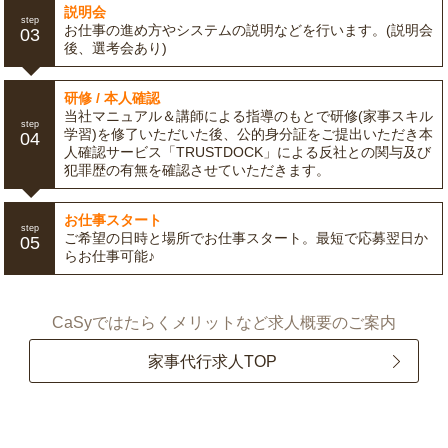
説明会
step
お仕事の進め方やシステムの説明などを行います。(説明会
03
後、選考会あり)
研修 / 本人確認
当社マニュアル＆講師による指導のもとで研修(家事スキル
step
学習)を修了いただいた後、公的身分証をご提出いただき本
04
人確認サービス「TRUSTDOCK」による反社との関与及び
犯罪歴の有無を確認させていただきます。
お仕事スタート
step
ご希望の日時と場所でお仕事スタート。最短で応募翌日か
05
らお仕事可能♪
CaSyではたらくメリットなど求人概要のご案内
家事代行求人TOP