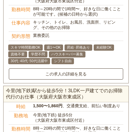
（大阪府大阪市東成区付近）
8時～20時の間で1時間〜、好きな日に働くこと
勤務時間
が可能です。(候補の日時から選択)
キッチン、トイレ、お風呂、洗面所、リビン
仕事内容
グ、その他のお掃除
業務委託
契約形態
スキマ時間勤務OK
週1〜OK
昇給･昇格あり
未経験OK
資格不要
学歴不問
ハウスキーパー募集
30代･40代･50代活躍中
シフト自由
この求人の詳細を見る
今里(地下鉄)駅から徒歩5分！3LDK一戸建てでのお掃除
代行のお仕事（大阪府大阪市東成区）
1,500〜1,860円
、交通費支給、前払い制度あり
時給
今里(地下鉄) 徒歩5分
勤務地
（大阪府大阪市東成区付近）
8時～20時の間で1時間〜、好きな日に働くこと
勤務時間