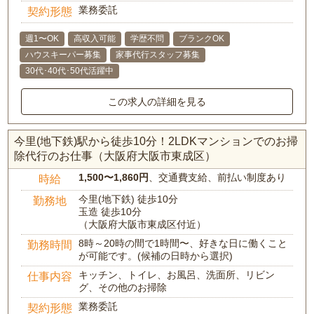
業務委託
契約形態
週1〜OK
高収入可能
学歴不問
ブランクOK
ハウスキーパー募集
家事代行スタッフ募集
30代･40代･50代活躍中
この求人の詳細を見る
今里(地下鉄)駅から徒歩10分！2LDKマンションでのお掃
除代行のお仕事（大阪府大阪市東成区）
1,500〜1,860円
、交通費支給、前払い制度あり
時給
今里(地下鉄) 徒歩10分
勤務地
玉造 徒歩10分
（大阪府大阪市東成区付近）
8時～20時の間で1時間〜、好きな日に働くこと
勤務時間
が可能です。(候補の日時から選択)
キッチン、トイレ、お風呂、洗面所、リビン
仕事内容
グ、その他のお掃除
業務委託
契約形態