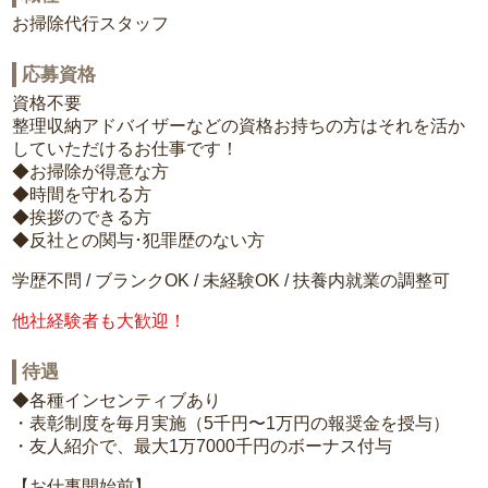
お掃除代行スタッフ
応募資格
資格不要
整理収納アドバイザーなどの資格お持ちの方はそれを活か
していただけるお仕事です！
◆お掃除が得意な方
◆時間を守れる方
◆挨拶のできる方
◆反社との関与･犯罪歴のない方
学歴不問 / ブランクOK / 未経験OK / 扶養内就業の調整可
他社経験者も大歓迎！
待遇
◆各種インセンティブあり
・表彰制度を毎月実施（5千円〜1万円の報奨金を授与）
・友人紹介で、最大1万7000千円のボーナス付与
【お仕事開始前】