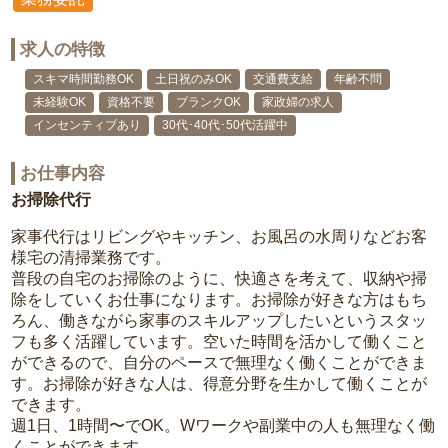
求人の特徴
スキマ時間勤務OK
土日祝のみOK
交通費支給
年齢不問
未経験OK
資格不要
ブランクOK
家政婦の求人
インセンティブあり
30代･40代･50代活躍中
お仕事内容
お掃除代行
家事代行はリビングやキッチン、お風呂の水周りなどお客
様宅の清掃業務です。
普段の自宅のお掃除のように、快適さを考えて、収納や掃
除をしていくお仕事になります。お掃除が好きな方はもち
ろん、働きながら家事のスキルアップしたいというスタッ
フも多く活躍しています。空いた時間を活かして働くこと
ができるので、自分のペースで無理なく働くことができま
す。お掃除が好きな人は、得意分野を生かして働くことが
できます。
週1日、1時間〜でOK。Wワークや副業中の人も無理なく働
くことができます。