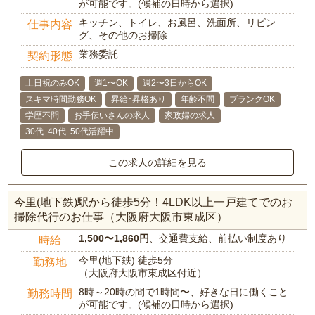
が可能です。(候補の日時から選択)
キッチン、トイレ、お風呂、洗面所、リビン
仕事内容
グ、その他のお掃除
業務委託
契約形態
土日祝のみOK
週1〜OK
週2〜3日からOK
スキマ時間勤務OK
昇給･昇格あり
年齢不問
ブランクOK
学歴不問
お手伝いさんの求人
家政婦の求人
30代･40代･50代活躍中
この求人の詳細を見る
今里(地下鉄)駅から徒歩5分！4LDK以上一戸建てでのお
掃除代行のお仕事（大阪府大阪市東成区）
1,500〜1,860円
、交通費支給、前払い制度あり
時給
今里(地下鉄) 徒歩5分
勤務地
（大阪府大阪市東成区付近）
8時～20時の間で1時間〜、好きな日に働くこと
勤務時間
が可能です。(候補の日時から選択)