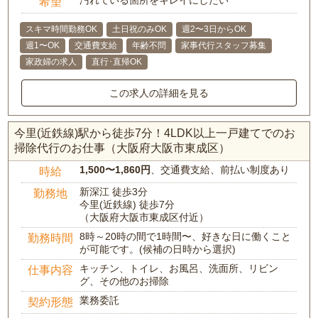
汚れている箇所をキレイにしたい
希望
スキマ時間勤務OK
土日祝のみOK
週2〜3日からOK
週1〜OK
交通費支給
年齢不問
家事代行スタッフ募集
家政婦の求人
直行･直帰OK
この求人の詳細を見る
今里(近鉄線)駅から徒歩7分！4LDK以上一戸建てでのお
掃除代行のお仕事（大阪府大阪市東成区）
1,500〜1,860円
、交通費支給、前払い制度あり
時給
新深江 徒歩3分
勤務地
今里(近鉄線) 徒歩7分
（大阪府大阪市東成区付近）
8時～20時の間で1時間〜、好きな日に働くこと
勤務時間
が可能です。(候補の日時から選択)
キッチン、トイレ、お風呂、洗面所、リビン
仕事内容
グ、その他のお掃除
業務委託
契約形態