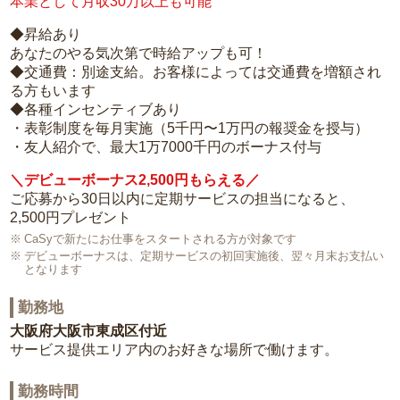
本業として月収30万以上も可能
◆昇給あり
あなたのやる気次第で時給アップも可！
◆交通費：別途支給。お客様によっては交通費を増額され
る方もいます
◆各種インセンティブあり
・表彰制度を毎月実施（5千円〜1万円の報奨金を授与）
・友人紹介で、最大1万7000千円のボーナス付与
＼デビューボーナス2,500円もらえる／
ご応募から30日以内に定期サービスの担当になると、
2,500円プレゼント
CaSyで新たにお仕事をスタートされる方が対象です
デビューボーナスは、定期サービスの初回実施後、翌々月末お支払い
となります
勤務地
大阪府大阪市東成区付近
サービス提供エリア内のお好きな場所で働けます。
勤務時間