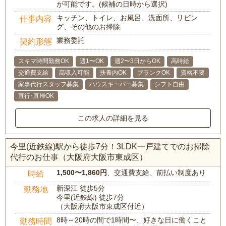
が可能です。(候補の日時から選択)
キッチン、トイレ、お風呂、洗面所、リビン
仕事内容
グ、その他のお掃除
業務委託
契約形態
スキマ時間勤務OK
週1〜OK
週2〜3日からOK
高時給
交通費支給
高収入可能
扶養内OK
ブランクOK
資格不要
家事代行スタッフ募集
ハウスキーパー募集
シフト自由
直行･直帰OK
この求人の詳細を見る
今里(近鉄線)駅から徒歩7分！3LDK一戸建てでのお掃除
代行のお仕事（大阪府大阪市東成区）
1,500〜1,860円
、交通費支給、前払い制度あり
時給
新深江 徒歩5分
勤務地
今里(近鉄線) 徒歩7分
（大阪府大阪市東成区付近）
8時～20時の間で1時間〜、好きな日に働くこと
勤務時間