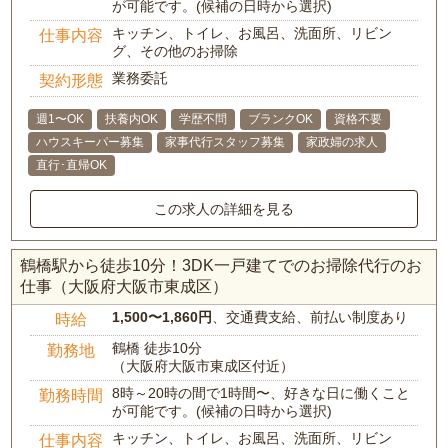
が可能です。(候補の日時から選択)
キッチン、トイレ、お風呂、洗面所、リビン
仕事内容
グ、その他のお掃除
業務委託
契約形態
週1〜OK
扶養内OK
学歴不問
ブランクOK
資格不要
ハウスキーパー募集
家事代行スタッフ募集
家政婦の求人
直行･直帰OK
この求人の詳細を見る
鶴橋駅から徒歩10分！3DK一戸建てでのお掃除代行のお
仕事（大阪府大阪市東成区）
1,500〜1,860円
、交通費支給、前払い制度あり
時給
鶴橋 徒歩10分
勤務地
（大阪府大阪市東成区付近）
8時～20時の間で1時間〜、好きな日に働くこと
勤務時間
が可能です。(候補の日時から選択)
キッチン、トイレ、お風呂、洗面所、リビン
仕事内容