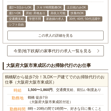
週2〜3日からOK
スキマ時間勤務OK
土日祝のみOK
週1〜OK
昇給･昇格あり
高収入可能
扶養内OK
交通費支給
学歴不問
家政婦の求人
30代･40代･50代活躍中
シフト自由
この求人の詳細を見る
今里(地下鉄)駅の家事代行の求人一覧を見る
大阪府大阪市東成区のお掃除代行のお仕事
鶴橋駅から徒歩7分！3LDK一戸建てでのお掃除代行のお
仕事（大阪府大阪市東成区）
1,500〜1,860円
、交通費支給、前払い制度あり
時給
鶴橋 徒歩7分
勤務地
（大阪府大阪市東成区付近）
8時～20時の間で1時間〜、好きな日に働くこと
勤務時間