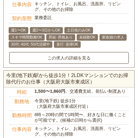
キッチン、トイレ、お風呂、洗面所、リビン
仕事内容
グ、その他のお掃除
業務委託
契約形態
週1〜OK
週2〜3日からOK
土日祝のみOK
スキマ時間勤務OK
昇給･昇格あり
未経験OK
家政婦の求人
30代･40代･50代活躍中
直行･直帰OK
この求人の詳細を見る
今里(地下鉄)駅から徒歩1分！2LDKマンションでのお掃
除代行のお仕事（大阪府大阪市東成区）
1,500〜1,860円
、交通費支給、前払い制度あり
時給
今里(地下鉄) 徒歩1分
勤務地
（大阪府大阪市東成区付近）
8時～20時の間で1時間〜、好きな日に働くこと
勤務時間
が可能です。(候補の日時から選択)
キッチン、トイレ、お風呂、洗面所、リビン
仕事内容
グ、その他のお掃除