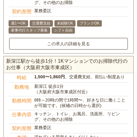
グ、その他のお掃除
業務委託
契約形態
週1〜OK
交通費支給
未経験OK
ブランクOK
家事代行スタッフ募集
シフト自由
この求人の詳細を見る
新深江駅から徒歩1分！1Kマンションでのお掃除代行の
お仕事（大阪府大阪市東成区）
1,500〜1,860円
、交通費支給、前払い制度あり
時給
新深江 徒歩1分
勤務地
（大阪府大阪市東成区付近）
8時～20時の間で1時間〜、好きな日に働くこと
勤務時間
が可能です。(候補の日時から選択)
キッチン、トイレ、お風呂、洗面所、リビン
仕事内容
グ、その他のお掃除
業務委託
契約形態