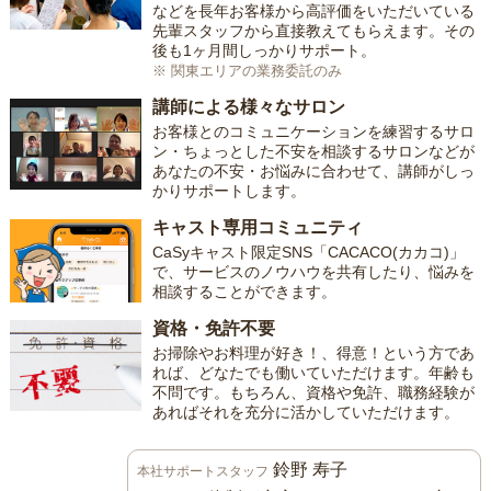
などを長年お客様から高評価をいただいている
先輩スタッフから直接教えてもらえます。その
後も1ヶ月間しっかりサポート。
※ 関東エリアの業務委託のみ
講師による様々なサロン
お客様とのコミュニケーションを練習するサロ
ン・ちょっとした不安を相談するサロンなどが
あなたの不安・お悩みに合わせて、講師がしっ
かりサポートします。
キャスト専用コミュニティ
CaSyキャスト限定SNS「CACACO(カカコ)」
で、サービスのノウハウを共有したり、悩みを
相談することができます。
資格・免許不要
お掃除やお料理が好き！、得意！という方であ
れば、どなたでも働いていただけます。年齢も
不問です。もちろん、資格や免許、職務経験が
あればそれを充分に活かしていただけます。
鈴野 寿子
本社サポートスタッフ