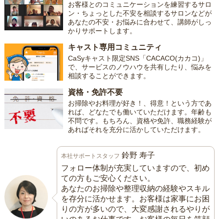
お客様とのコミュニケーションを練習するサロ
ン・ちょっとした不安を相談するサロンなどが
あなたの不安・お悩みに合わせて、講師がしっ
かりサポートします。
キャスト専用コミュニティ
CaSyキャスト限定SNS「CACACO(カカコ)」
で、サービスのノウハウを共有したり、悩みを
相談することができます。
資格・免許不要
お掃除やお料理が好き！、得意！という方であ
れば、どなたでも働いていただけます。年齢も
不問です。もちろん、資格や免許、職務経験が
あればそれを充分に活かしていただけます。
鈴野 寿子
本社サポートスタッフ
フォロー体制が充実していますので、初め
ての方もご安心ください。
あなたのお掃除や整理収納の経験やスキル
を存分に活かせます。お客様は家事にお困
りの方が多いので、大変感謝されるやりが