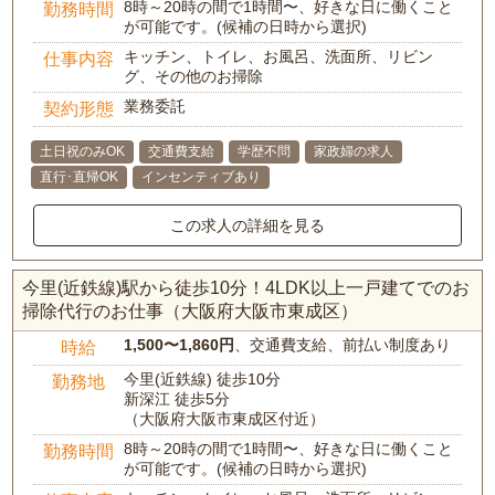
8時～20時の間で1時間〜、好きな日に働くこと
勤務時間
が可能です。(候補の日時から選択)
キッチン、トイレ、お風呂、洗面所、リビン
仕事内容
グ、その他のお掃除
業務委託
契約形態
土日祝のみOK
交通費支給
学歴不問
家政婦の求人
直行･直帰OK
インセンティブあり
この求人の詳細を見る
今里(近鉄線)駅から徒歩10分！4LDK以上一戸建てでのお
掃除代行のお仕事（大阪府大阪市東成区）
1,500〜1,860円
、交通費支給、前払い制度あり
時給
今里(近鉄線) 徒歩10分
勤務地
新深江 徒歩5分
（大阪府大阪市東成区付近）
8時～20時の間で1時間〜、好きな日に働くこと
勤務時間
が可能です。(候補の日時から選択)