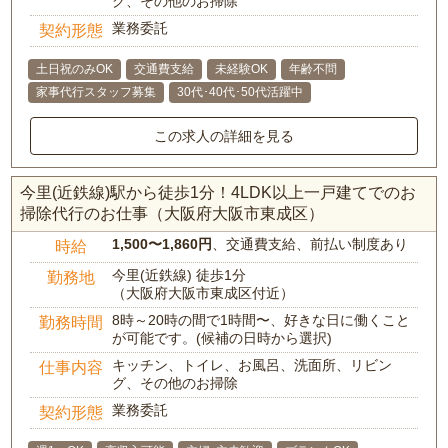
グ、その他のお掃除
業務委託
契約形態
土日祝のみOK
交通費支給
未経験OK
年齢不問
家事代行スタッフ募集
30代･40代･50代活躍中
この求人の詳細を見る
今里(近鉄線)駅から徒歩1分！4LDK以上一戸建てでのお
掃除代行のお仕事（大阪府大阪市東成区）
1,500〜1,860円
、交通費支給、前払い制度あり
時給
今里(近鉄線) 徒歩1分
勤務地
（大阪府大阪市東成区付近）
8時～20時の間で1時間〜、好きな日に働くこと
勤務時間
が可能です。(候補の日時から選択)
キッチン、トイレ、お風呂、洗面所、リビン
仕事内容
グ、その他のお掃除
業務委託
契約形態