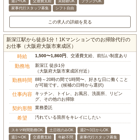
週1〜OK
交通費支給
未経験OK
ブランクOK
家事代行スタッフ募集
シフト自由
この求人の詳細を見る
新深江駅から徒歩1分！1Kマンションでのお掃除代行の
お仕事（大阪府大阪市東成区）
1,500〜1,860円
、交通費支給、前払い制度あり
時給
新深江 徒歩1分
勤務地
（大阪府大阪市東成区付近）
8時～20時の間で1時間〜、好きな日に働くこと
勤務時間
が可能です。(候補の日時から選択)
キッチン、トイレ、お風呂、洗面所、リビン
仕事内容
グ、その他のお掃除
業務委託
契約形態
汚れている箇所をキレイにしたい
希望
スキマ時間勤務OK
土日祝のみOK
週2〜3日からOK
週1〜OK
交通費支給
年齢不問
家事代行スタッフ募集