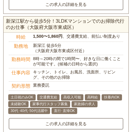
この求人の詳細を見る
新深江駅から徒歩5分！3LDKマンションでのお掃除代行
のお仕事（大阪府大阪市東成区）
1,500〜1,860円
、交通費支給、前払い制度あり
時給
新深江 徒歩5分
勤務地
（大阪府大阪市東成区付近）
8時～20時の間で1時間〜、好きな日に働くこと
勤務時間
が可能です。(候補の日時から選択)
キッチン、トイレ、お風呂、洗面所、リビン
仕事内容
グ、その他のお掃除
業務委託
契約形態
土日祝のみOK
交通費支給
高収入可能
高時給
扶養内OK
未経験OK
家事代行スタッフ募集
家政婦の求人
30代･40代･50代活躍中
直行･直帰OK
この求人の詳細を見る