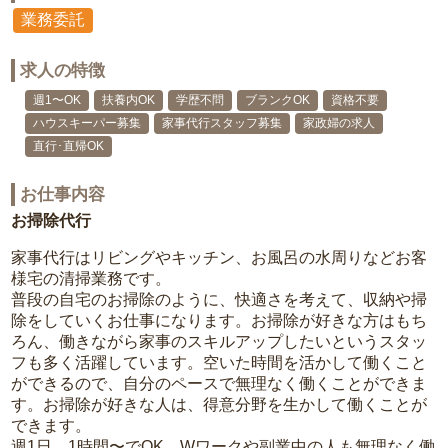
業務委託
求人の特徴
週1〜OK
扶養内OK
学歴不問
ブランクOK
資格不要
ハウスキーパー募集
家事代行スタッフ募集
家政婦の求人
直行･直帰OK
お仕事内容
お掃除代行
家事代行はリビングやキッチン、お風呂の水周りなどお客
様宅の清掃業務です。
普段の自宅のお掃除のように、快適さを考えて、収納や掃
除をしていくお仕事になります。お掃除が好きな方はもち
ろん、働きながら家事のスキルアップしたいというスタッ
フも多く活躍しています。空いた時間を活かして働くこと
ができるので、自分のペースで無理なく働くことができま
す。お掃除が好きな人は、得意分野を生かして働くことが
できます。
週1日、1時間〜でOK。Wワークや副業中の人も無理なく働