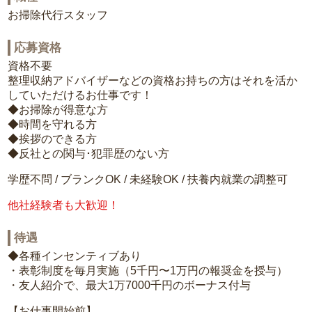
お掃除代行スタッフ
応募資格
資格不要
整理収納アドバイザーなどの資格お持ちの方はそれを活か
していただけるお仕事です！
◆お掃除が得意な方
◆時間を守れる方
◆挨拶のできる方
◆反社との関与･犯罪歴のない方
学歴不問 / ブランクOK / 未経験OK / 扶養内就業の調整可
他社経験者も大歓迎！
待遇
◆各種インセンティブあり
・表彰制度を毎月実施（5千円〜1万円の報奨金を授与）
・友人紹介で、最大1万7000千円のボーナス付与
【お仕事開始前】