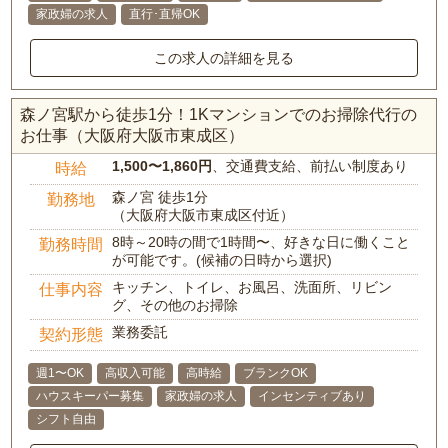
家政婦の求人
直行･直帰OK
この求人の詳細を見る
森ノ宮駅から徒歩1分！1Kマンションでのお掃除代行の
お仕事（大阪府大阪市東成区）
1,500〜1,860円
、交通費支給、前払い制度あり
時給
森ノ宮 徒歩1分
勤務地
（大阪府大阪市東成区付近）
8時～20時の間で1時間〜、好きな日に働くこと
勤務時間
が可能です。(候補の日時から選択)
キッチン、トイレ、お風呂、洗面所、リビン
仕事内容
グ、その他のお掃除
業務委託
契約形態
週1〜OK
高収入可能
高時給
ブランクOK
ハウスキーパー募集
家政婦の求人
インセンティブあり
シフト自由