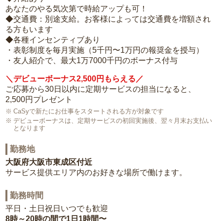
あなたのやる気次第で時給アップも可！
◆交通費：別途支給。お客様によっては交通費を増額され
る方もいます
◆各種インセンティブあり
・表彰制度を毎月実施（5千円〜1万円の報奨金を授与）
・友人紹介で、最大1万7000千円のボーナス付与
＼デビューボーナス2,500円もらえる／
ご応募から30日以内に定期サービスの担当になると、
2,500円プレゼント
CaSyで新たにお仕事をスタートされる方が対象です
デビューボーナスは、定期サービスの初回実施後、翌々月末お支払い
となります
勤務地
大阪府大阪市東成区付近
サービス提供エリア内のお好きな場所で働けます。
勤務時間
平日・土日祝日いつでも歓迎
8時～20時の間で1日1時間〜