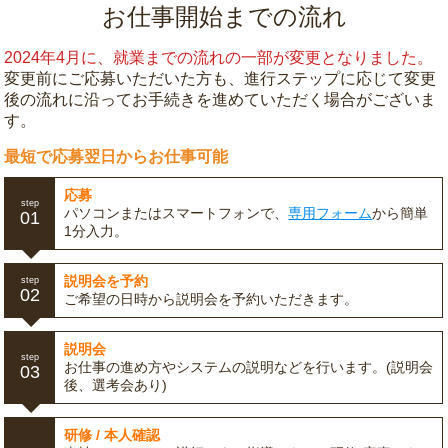
お仕事開始までの流れ
2024年4月に、就業までの流れの一部が変更となりました。
変更前にご応募いただいた方も、進行ステップに応じて変更
後の流れに沿ってお手続きを進めていただく場合がございま
す。
最短で応募翌日からお仕事可能
応募
step
パソコンまたはスマートフォンで、
専用フォーム
から簡単
01
1分入力。
説明会を予約
step
02
ご希望の日時から説明会を予約いただきます。
説明会
step
お仕事の進め方やシステムの説明などを行います。(説明会
03
後、選考会あり)
研修 / 本人確認