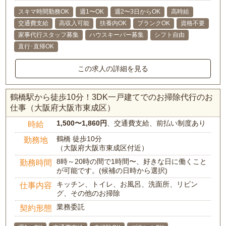
スキマ時間勤務OK
週1〜OK
週2〜3日からOK
高時給
交通費支給
高収入可能
扶養内OK
ブランクOK
資格不要
家事代行スタッフ募集
ハウスキーパー募集
シフト自由
直行･直帰OK
この求人の詳細を見る
鶴橋駅から徒歩10分！3DK一戸建てでのお掃除代行のお
仕事（大阪府大阪市東成区）
1,500〜1,860円
、交通費支給、前払い制度あり
時給
鶴橋 徒歩10分
勤務地
（大阪府大阪市東成区付近）
8時～20時の間で1時間〜、好きな日に働くこと
勤務時間
が可能です。(候補の日時から選択)
キッチン、トイレ、お風呂、洗面所、リビン
仕事内容
グ、その他のお掃除
業務委託
契約形態