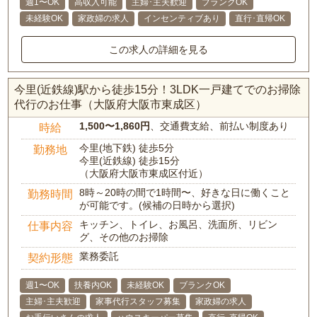
週1〜OK
高収入可能
主婦･主夫歓迎
ブランクOK
未経験OK
家政婦の求人
インセンティブあり
直行･直帰OK
この求人の詳細を見る
今里(近鉄線)駅から徒歩15分！3LDK一戸建てでのお掃除
代行のお仕事（大阪府大阪市東成区）
1,500〜1,860円
、交通費支給、前払い制度あり
時給
今里(地下鉄) 徒歩5分
勤務地
今里(近鉄線) 徒歩15分
（大阪府大阪市東成区付近）
8時～20時の間で1時間〜、好きな日に働くこと
勤務時間
が可能です。(候補の日時から選択)
キッチン、トイレ、お風呂、洗面所、リビン
仕事内容
グ、その他のお掃除
業務委託
契約形態
週1〜OK
扶養内OK
未経験OK
ブランクOK
主婦･主夫歓迎
家事代行スタッフ募集
家政婦の求人